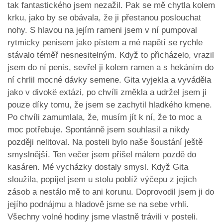
tak fantastického jsem nezažil. Pak se mě chytla kolem
krku, jako by se obávala, že ji přestanou poslouchat
nohy. S hlavou na jejím rameni jsem v ní pumpoval
rytmicky penisem jako pístem a mé napětí se rychle
stávalo téměř nesnesitelným. Když to přicházelo, vrazil
jsem do ní penis, sevřel ji kolem ramen a s hekáním do
ní chrlil mocné dávky semene. Gita vyjekla a vyváděla
jako v divokë extázi, po chvíli změkla a udržel jsem ji
pouze díky tomu, že jsem se zachytil hladkého kmene.
Po chvíli zamumlala, že, musím jít k ní, že to moc a
moc potřebuje. Spontánně jsem souhlasil a nikdy
později nelitoval. Na posteli bylo naše šoustání ještě
smyslnější. Ten večer jsem přišel málem pozdě do
kasáren. Mé vycházky dostaly smysl. Když Gita
sloužila, popíjel jsem u stolu poblíž výčepu z jejích
zásob a nestálo mě to ani korunu. Doprovodil jsem ji do
jejího podnájmu a hladově jsme se na sebe vrhli.
Všechny volné hodiny jsme vlastně trávili v posteli.