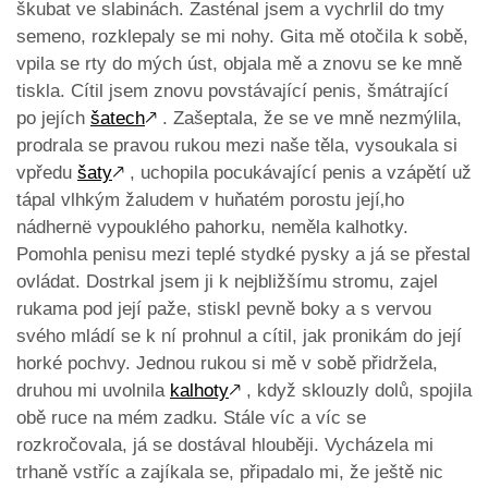
škubat ve slabinách. Zasténal jsem a vychrlil do tmy
semeno, rozklepaly se mi nohy. Gita mě otočila k sobě,
vpila se rty do mých úst, objala mě a znovu se ke mně
tiskla. Cítil jsem znovu povstávající penis, šmátrající
po jejích
šatech
🡕
. Zašeptala, že se ve mně nezmýlila,
prodrala se pravou rukou mezi naše těla, vysoukala si
vpředu
šaty
🡕
, uchopila pocukávající penis a vzápětí už
tápal vlhkým žaludem v huňatém porostu její‚ho
nádhernë vypouklého pahorku, neměla kalhotky.
Pomohla penisu mezi teplé stydké pysky a já se přestal
ovládat. Dostrkal jsem ji k nejbližšímu stromu, zajel
rukama pod její paže, stiskl pevně boky a s vervou
svého mládí se k ní prohnul a cítil, jak pronikám do její
horké pochvy. Jednou rukou si mě v sobě přidržela,
druhou mi uvolnila
kalhoty
🡕
, když sklouzly dolů, spojila
obě ruce na mém zadku. Stále víc a víc se
rozkročovala, já se dostával hlouběji. Vycházela mi
trhaně vstříc a zajíkala se, připadalo mi, že ještě nic