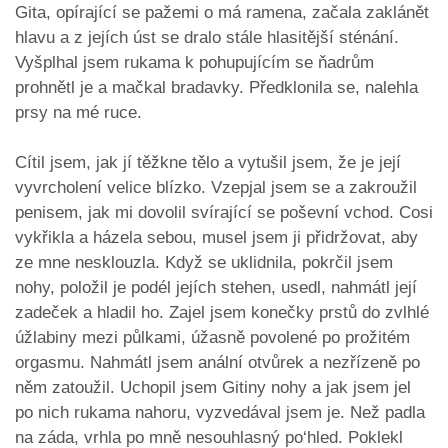
Gita, opírající se pažemi o má ramena, začala zaklánět
hlavu a z jejích úst se dralo stále hlasitější sténání.
Vyšplhal jsem rukama k pohupujícím se ňadrům
prohnětl je a mačkal bradavky. Předklonila se, nalehla
prsy na mé ruce.
Cítil jsem, jak jí těžkne tělo a vytušil jsem, že je její
vyvrcholení velice blízko. Vzepjal jsem se a zakroužil
penisem, jak mi dovolil svírající se poševní vchod. Cosi
vykřikla a házela sebou, musel jsem ji přidržovat, aby
ze mne nesklouzla. Když se uklidnila, pokrčil jsem
nohy, položil je podél jejích stehen, usedl, nahmátl její
zadeček a hladil ho. Zajel jsem konečky prstů do zvlhlé
úžlabiny mezi půlkami, úžasně povolené po prožitém
orgasmu. Nahmátl jsem anální otvůrek a nezřízeně po
něm zatoužil. Uchopil jsem Gitiny nohy a jak jsem jel
po nich rukama nahoru, vyzvedával jsem je. Než padla
na záda, vrhla po mně nesouhlasný po‘hled. Poklekl