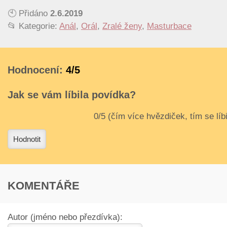
🕙 Přidáno
2.6.2019
📂 Kategorie:
Anál
,
Orál
,
Zralé ženy
,
Masturbace
Hodnocení:
4/5
Jak se vám líbila povídka?
3
4
Hodnotit
KOMENTÁŘE
Autor (jméno nebo přezdívka):