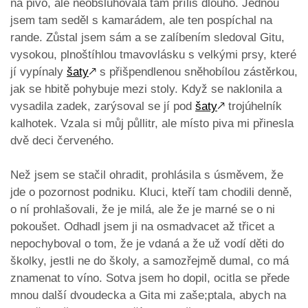
na pivo, ale neobsluhovala tam příliš dlouho. Jednou
jsem tam seděl s kamarádem, ale ten pospíchal na
rande. Zůstal jsem sám a se zalíbením sledoval Gitu,
vysokou, plnoštíhlou tmavovlásku s velkými prsy, které
jí vypínaly
šaty
🡕
s přišpendlenou sněhobílou zástěrkou,
jak se hbitě pohybuje mezi stoly. Když se naklonila a
vysadila zadek, zarýsoval se jí pod
šaty
🡕
trojúhelník
kalhotek. Vzala si můj půllitr, ale místo piva mi přinesla
dvě deci červeného.
Než jsem se stačil ohradit, prohlásila s úsměvem, že
jde o pozornost podniku. Kluci, kteří tam chodili denně,
o ní prohlašovali, že je milá, ale že je marné se o ni
pokoušet. Odhadl jsem ji na osmadvacet až třicet a
nepochyboval o tom, že je vdaná a že už vodí děti do
školky, jestli ne do školy, a samozřejmě dumal, co má
znamenat to víno. Sotva jsem ho dopil, ocitla se přede
mnou další dvoudecka a Gita mi zaše;ptala, abych na