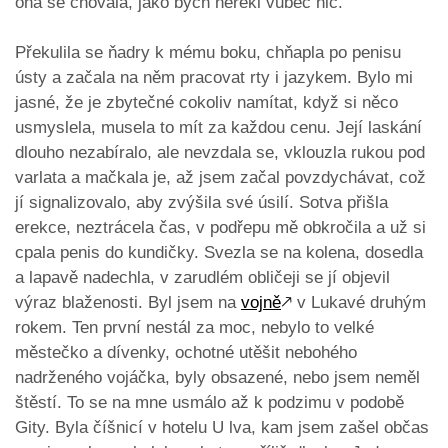
ona se chovala, jako bych neřekl vůbec nic.
Překulila se ňadry k mému boku, chňapla po penisu
ústy a začala na něm pracovat rty i jazykem. Bylo mi
jasné, že je zbytečné cokoliv namítat, když si něco
usmyslela, musela to mít za každou cenu. Její laskání
dlouho nezabíralo, ale nevzdala se, vklouzla rukou pod
varlata a mačkala je, až jsem začal povzdychávat, což
jí signalizovalo, aby zvýšila své úsilí. Sotva přišla
erekce, neztrácela čas, v podřepu mě obkročila a už si
cpala penis do kundičky. Svezla se na kolena, dosedla
a lapavě nadechla, v zarudlém obličeji se jí objevil
výraz blaženosti. Byl jsem na
vojně
🡕
v Lukavé druhým
rokem. Ten první nestál za moc, nebylo to velké
městečko a dívenky, ochotné utěšit nebohého
nadrženého vojáčka, byly obsazené, nebo jsem neměl
štěstí. To se na mne usmálo až k podzimu v podobě
Gity. Byla číšnicí v hotelu U lva, kam jsem zašel občas