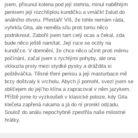
jsem, přisunul kolena pod její stehna, minul naběhlým
penisem její rozchlíplou kundičku a vmáčkl žalud do
análního otvoru. Přestaň! Víš, že tohle nemám ráda,
vyhrkla Gita, ale neměla sílu proti tomu něco
podniknout. Zabořil jsem tam celý ocas a čekal, zda
bude něco ještě namítat. Její ruce se ocitly na
kundičce. V domnění, že chce něco učinit proti mému
počínání, začal jsem s rychlými pohyby, ale ona
vklouzla prsty mezi stydké pysky a dráždila si
poštěváčka. Těsné tření penisu a její masturbace mě
brzy doštvaly k vrcholu. Abych jí pomohl, svezl jsem se
obličejem do její’ho klína a zapracoval v něm jazykem.
Příště jsme to vyzkoušeli v klasické poloze, kdy Gita
klečela zapřená rukama a já do ní pronikl odzadu.
Soulož do análu nepochybně zpestřila naše milostné
hrátky.