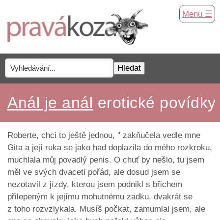
Menu ☰
Anál je anál
erotické povídky
Roberte, chci to ještě jednou, " zakňučela vedle mne
Gita a její ruka se jako had doplazila do mého rozkroku,
muchlala můj povadlý penis. O chuť by nešlo, tu jsem
měl ve svých dvaceti pořád, ale dosud jsem se
nezotavil z jízdy, kterou jsem podnikl s břichem
přilepeným k jejímu mohutnëmu zadku, dvakrát se
z toho rozvzlykala. Musíš počkat, zamumlal jsem, ale