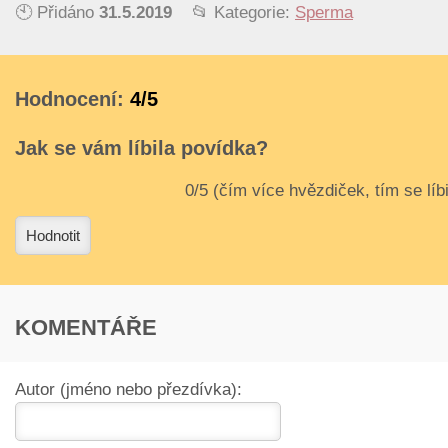
🕙 Přidáno
31.5.2019
📂 Kategorie:
Sperma
Hodnocení:
4/5
Jak se vám líbila povídka?
3
4
Hodnotit
KOMENTÁŘE
Autor (jméno nebo přezdívka):