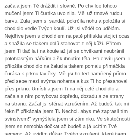
začala jsem Tě dráždit i slovně. Po chvilce tohoto
mučení jsem Ti čuráka uvolnila. Měl už tmavě rudou
barvu. Zula jsem si sandál, pokrčila nohu a položila si
chodidlo vedle Tvých koulí. Už jsi věděl co udělám.
Nejdříve jsem s chodidlem na patě přitiskla stojící ocas
a snažila se tlakem dolů stahovat z něj kůži. Přitom
jsem Ti tlačila i na koule až jsi se chvilkami neubránil
polohlasitým nářkům a škubnutím těla. Po chvíli jsem Ti
přiložila chodidlo na žalud a tlakem pomalu přimáčkla
čuráka k prknu lavičky. Měl jsi ho teď namířený přímo
před sebe mezi svýma nohama a kus Ti ho přesahoval
přes prkno. Umístila jsem Ti na něj celé chodidlo a
začala s ním pohybovat dopředu, dozadu a ze strany
na stranu. Začal jsi sténat vzrušením. Až budeš, tak mi
řekni!" přikázala jsem Ti. Nechci, abys mě zaprasil tím
svinstvem!" vymýšlela jsem si záminku. Ve skutečnosti
jsem se nemohla dočkat až budeš a já ucítím Tvé
semeno. Až uvidím důkaz Tvého vzrušení, které jsem