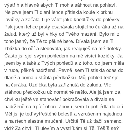
výstřih a hlavně abych Ti mohla sáhnout na pohlaví.
Nejprve jsem Ti dlaní lehce přitiskla koule k prknu
lavičky a začala Ti je válet jako knedlíčky do polévky.
Pak jsem lehce prsty osahávala stojícího čuráka až na
žalud, který už byl vlhký od Tvého mazání. Bylo mi z
toho jasný, že Tě to pěkně bere. Dívala jsem se Ti
zblízka do očí a sledovala, jak reaguješ na mé doteky.
Často jsi sjel svým pohledem na mé visící kozičky. Já
jsem byla také z Tvých pohledů a z toho, co jsem měla
v ruce, pěkně nadržená. Pevně jsem Ti stiskla ocas do
dlaně a pomalu stáhla předkožku. Můj pohled teď sjel
na čuráka. Uzdička byla zaříznutá do žaludu. Víc
stáhnou předkožku už normálně nešlo. Ale já jsem za
chvilku ještě ve stahování pokračovala a dívala se
nadrženě na trpící ohon. Znovu jsem Ti pohlédla do očí.
Měl jsi je teď vytřeštěné bolestí a vzrušením najednou
a na rtech slastné mručení. Určitě Tě už tlačí semeno,
viď? Za chvíli Ti ulevím a vystříkám si Tě. Těšíš se?"