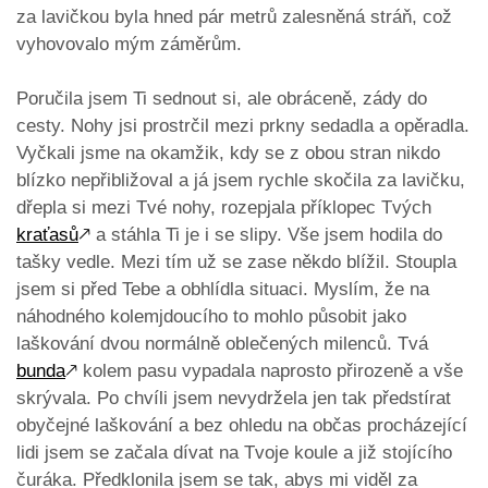
za lavičkou byla hned pár metrů zalesněná stráň, což
vyhovovalo mým záměrům.
Poručila jsem Ti sednout si, ale obráceně, zády do
cesty. Nohy jsi prostrčil mezi prkny sedadla a opěradla.
Vyčkali jsme na okamžik, kdy se z obou stran nikdo
blízko nepřibližoval a já jsem rychle skočila za lavičku,
dřepla si mezi Tvé nohy, rozepjala příklopec Tvých
kraťasů
🡕
a stáhla Ti je i se slipy. Vše jsem hodila do
tašky vedle. Mezi tím už se zase někdo blížil. Stoupla
jsem si před Tebe a obhlídla situaci. Myslím, že na
náhodného kolemjdoucího to mohlo působit jako
laškování dvou normálně oblečených milenců. Tvá
bunda
🡕
kolem pasu vypadala naprosto přirozeně a vše
skrývala. Po chvíli jsem nevydržela jen tak předstírat
obyčejné laškování a bez ohledu na občas procházející
lidi jsem se začala dívat na Tvoje koule a již stojícího
čuráka. Předklonila jsem se tak, abys mi viděl za