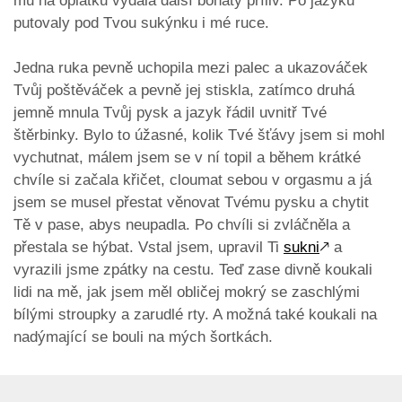
mu na oplátku vydala další bohatý příliv. Po jazyku
putovaly pod Tvou sukýnku i mé ruce.
Jedna ruka pevně uchopila mezi palec a ukazováček
Tvůj poštěváček a pevně jej stiskla, zatímco druhá
jemně mnula Tvůj pysk a jazyk řádil uvnitř Tvé
štěrbinky. Bylo to úžasné, kolik Tvé šťávy jsem si mohl
vychutnat, málem jsem se v ní topil a během krátké
chvíle si začala křičet, cloumat sebou v orgasmu a já
jsem se musel přestat věnovat Tvému pysku a chytit
Tě v pase, abys neupadla. Po chvíli si zvláčněla a
přestala se hýbat. Vstal jsem, upravil Ti
sukni
🡕
a
vyrazili jsme zpátky na cestu. Teď zase divně koukali
lidi na mě, jak jsem měl obličej mokrý se zaschlými
bílými stroupky a zarudlé rty. A možná také koukali na
nadýmající se bouli na mých šortkách.