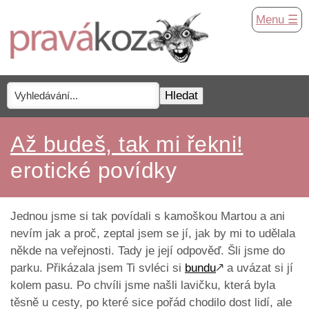
Menu ☰
Až budeš, tak mi řekni!
erotické povídky
Jednou jsme si tak povídali s kamoškou Martou a ani
nevím jak a proč, zeptal jsem se jí, jak by mi to udělala
někde na veřejnosti. Tady je její odpověď. Šli jsme do
parku. Přikázala jsem Ti svléci si
bundu
🡕
a uvázat si jí
kolem pasu. Po chvíli jsme našli lavičku, která byla
těsně u cesty, po které sice pořád chodilo dost lidí, ale