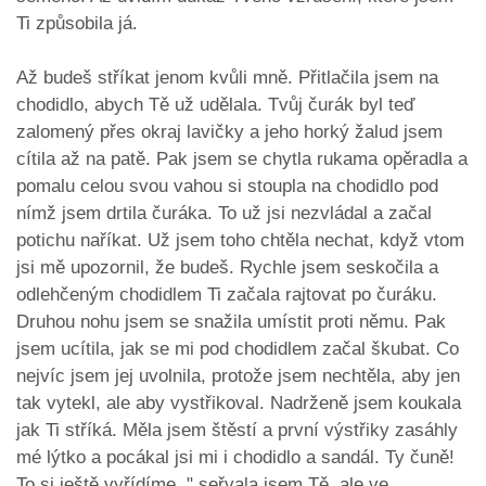
Ti způsobila já.
Až budeš stříkat jenom kvůli mně. Přitlačila jsem na
chodidlo, abych Tě už udělala. Tvůj čurák byl teď
zalomený přes okraj lavičky a jeho horký žalud jsem
cítila až na patě. Pak jsem se chytla rukama opěradla a
pomalu celou svou vahou si stoupla na chodidlo pod
nímž jsem drtila čuráka. To už jsi nezvládal a začal
potichu naříkat. Už jsem toho chtěla nechat, když vtom
jsi mě upozornil, že budeš. Rychle jsem seskočila a
odlehčeným chodidlem Ti začala rajtovat po čuráku.
Druhou nohu jsem se snažila umístit proti němu. Pak
jsem ucítila, jak se mi pod chodidlem začal škubat. Co
nejvíc jsem jej uvolnila, protože jsem nechtěla, aby jen
tak vytekl, ale aby vystřikoval. Nadrženě jsem koukala
jak Ti stříká. Měla jsem štěstí a první výstřiky zasáhly
mé lýtko a pocákal jsi mi i chodidlo a sandál. Ty čuně!
To si ještě vyřídíme, " seřvala jsem Tě, ale ve