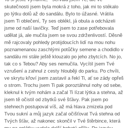
skutečnosti jsem byla mokrá z toho, jak mi to stékalo
po lýtku dolů až do sandálu. Bylo to úžasné. Vrátila
jsem Ti oblečení, Ty ses oblékl, já obula a odcházeli
jsme od naší lavičky. Teď jsem to zase potřebovala
udělat já, ale mučila jsem se svou zdrženlivostí. Děsně
mě rajcovaly pohledy protijdoucích lidí na mou nohu
poznamenanou zaschlými potůčky semene a chodidlo v
sandálu mi stále ještě klouzalo po jeho zbytcích. No jo,
tak co s Tebou? Aby ses nemučila. Vycítil jsem Tvé
vzrušení a zahnul z cesty hlouběji do parku. Po chvíli,
ve skrytu křoví jsem zastavil a řekl Ti, ať se zády opřeš
o strom. Trochu jsem Ti pak poroztáhnul nohy od sebe,
kleknul k tvým nohám a začal Ti lízat lýtka a stehna, až
jsem tě očistil od zbytků své šťávy. Pak jsem po
stehnech postupoval víš, až má hlava zmizela pod
Tvou sukní a můj jazyk začal očišťovat Tvá stehna od
Tvých šťáv, až nakonec skončil v Tvé štěrbince, která