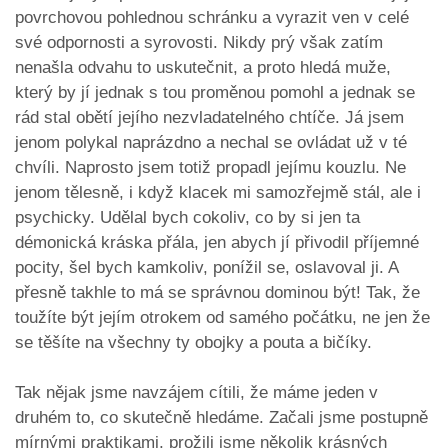
povrchovou pohlednou schránku a vyrazit ven v celé
své odpornosti a syrovosti. Nikdy prý však zatím
nenašla odvahu to uskutečnit, a proto hledá muže,
který by jí jednak s tou proměnou pomohl a jednak se
rád stal obětí jejího nezvladatelného chtíče. Já jsem
jenom polykal naprázdno a nechal se ovládat už v té
chvíli. Naprosto jsem totiž propadl jejímu kouzlu. Ne
jenom tělesně, i když klacek mi samozřejmě stál, ale i
psychicky. Udělal bych cokoliv, co by si jen ta
démonická kráska přála, jen abych jí přivodil příjemné
pocity, šel bych kamkoliv, ponížil se, oslavoval ji. A
přesně takhle to má se správnou dominou být! Tak, že
toužíte být jejím otrokem od samého počátku, ne jen že
se těšíte na všechny ty obojky a pouta a bičíky.
Tak nějak jsme navzájem cítili, že máme jeden v
druhém to, co skutečně hledáme. Začali jsme postupně
mírnými praktikami, prožili jsme několik krásných