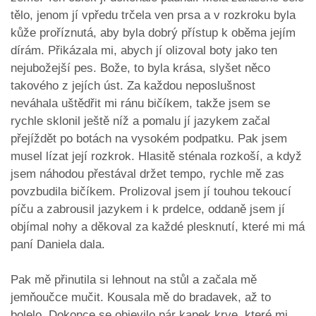
tělo, jenom jí vpředu trčela ven prsa a v rozkroku byla
kůže proříznutá, aby byla dobrý přístup k oběma jejím
dírám. Přikázala mi, abych jí olizoval boty jako ten
nejubožejší pes. Bože, to byla krása, slyšet něco
takového z jejích úst. Za každou neposlušnost
neváhala uštědřit mi ránu bičíkem, takže jsem se
rychle sklonil ještě níž a pomalu jí jazykem začal
přejíždět po botách na vysokém podpatku. Pak jsem
musel lízat její rozkrok. Hlasitě sténala rozkoší, a když
jsem náhodou přestával držet tempo, rychle mě zas
povzbudila bičíkem. Prolizoval jsem jí touhou tekoucí
píču a zabrousil jazykem i k prdelce, oddaně jsem jí
objímal nohy a děkoval za každé plesknutí, které mi má
paní Daniela dala.
Pak mě přinutila si lehnout na stůl a začala mě
jemňoučce mučit. Kousala mě do bradavek, až to
bolelo. Dokonce se objevilo pár kapek krve, které mi