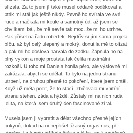
slízala. Za to jsem jí také musel oddaně poděkovat a
pták mi stál jak ještě nikdy. Pevně ho svírala ve své
ruce a mačkala mi koule a samotný úd, až jsem se
chvilkami bál, že mě sevře tak moc, že mi ho utrhne.
Pak přišel na řadu robertek. Nejdřív si jím sama projela
píču, až byl celý ulepený a mokrý, donutila mě to olízat
a pak mi ho doslova narvala do zadku. Zapnula ho na
plný výkon a moje prostata tak čelila maximální
rozkoši. U toho mi Daniela honila péro, ale výslovně mi
zakázala, abych se udělal. To bylo na jednu stranu
utrpení, na druhou přesně to pokoření, které jsem chtěl.
Když už měla pocit, že to stačí, zbičovala mi vnitřní
stranu stehen, záda a hýždě. Zůstaly mi na nich rudá
jelita, na která jsem druhý den fascinovaně zíral.
Musela jsem ji vyprstit a dělat všechno přesně jejích
pokynů, dokud na ni nepřišel úžasný orgasmus, při