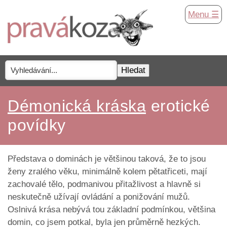
Menu ☰
Démonická kráska
erotické
povídky
Představa o dominách je většinou taková, že to jsou
ženy zralého věku, minimálně kolem pětatřiceti, mají
zachovalé tělo, podmanivou přitažlivost a hlavně si
neskutečně užívají ovládání a ponižování mužů.
Oslnivá krása nebývá tou základní podmínkou, většina
domin, co jsem potkal, byla jen průměrně hezkých.