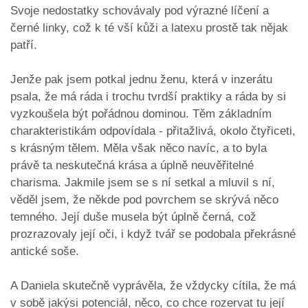
Svoje nedostatky schovávaly pod výrazné líčení a
černé linky, což k té vší kůži a latexu prostě tak nějak
patří.
Jenže pak jsem potkal jednu ženu, která v inzerátu
psala, že má ráda i trochu tvrdší praktiky a ráda by si
vyzkoušela být pořádnou dominou. Těm základním
charakteristikám odpovídala - přitažlivá, okolo čtyřiceti,
s krásným tělem. Měla však něco navíc, a to byla
právě ta neskutečná krása a úplně neuvěřitelné
charisma. Jakmile jsem se s ní setkal a mluvil s ní,
věděl jsem, že někde pod povrchem se skrývá něco
temného. Její duše musela být úplně černá, což
prozrazovaly její oči, i když tvář se podobala překrásné
antické soše.
A Daniela skutečně vyprávěla, že vždycky cítila, že má
v sobě jakýsi potenciál, něco, co chce rozervat tu její