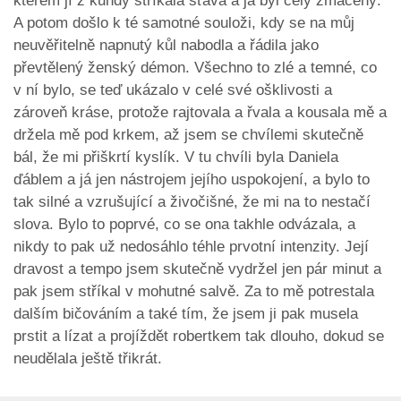
kterém jí z kundy stříkala šťáva a já byl celý zmáčený.
A potom došlo k té samotné souloži, kdy se na můj
neuvěřitelně napnutý kůl nabodla a řádila jako
převtělený ženský démon. Všechno to zlé a temné, co
v ní bylo, se teď ukázalo v celé své ošklivosti a
zároveň kráse, protože rajtovala a řvala a kousala mě a
držela mě pod krkem, až jsem se chvílemi skutečně
bál, že mi přiškrtí kyslík. V tu chvíli byla Daniela
ďáblem a já jen nástrojem jejího uspokojení, a bylo to
tak silné a vzrušující a živočišné, že mi na to nestačí
slova. Bylo to poprvé, co se ona takhle odvázala, a
nikdy to pak už nedosáhlo téhle prvotní intenzity. Její
dravost a tempo jsem skutečně vydržel jen pár minut a
pak jsem stříkal v mohutné salvě. Za to mě potrestala
dalším bičováním a také tím, že jsem ji pak musela
prstit a lízat a projíždět robertkem tak dlouho, dokud se
neudělala ještě třikrát.