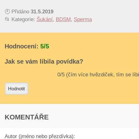
🕙 Přidáno
31.5.2019
📂 Kategorie:
Šukání
,
BDSM
,
Sperma
Hodnocení:
5/5
Jak se vám líbila povídka?
3
4
Hodnotit
KOMENTÁŘE
Autor (jméno nebo přezdívka):