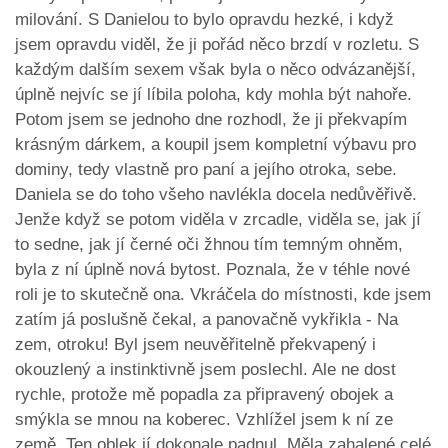
milování. S Danielou to bylo opravdu hezké, i když
jsem opravdu viděl, že ji pořád něco brzdí v rozletu. S
každým dalším sexem však byla o něco odvázanější,
úplně nejvíc se jí líbila poloha, kdy mohla být nahoře.
Potom jsem se jednoho dne rozhodl, že ji překvapím
krásným dárkem, a koupil jsem kompletní výbavu pro
dominy, tedy vlastně pro paní a jejího otroka, sebe.
Daniela se do toho všeho navlékla docela nedůvěřivě.
Jenže když se potom viděla v zrcadle, viděla se, jak jí
to sedne, jak jí černé oči žhnou tím temným ohněm,
byla z ní úplně nová bytost. Poznala, že v téhle nové
roli je to skutečně ona. Vkráčela do místnosti, kde jsem
zatím já poslušně čekal, a panovačně vykřikla - Na
zem, otroku! Byl jsem neuvěřitelně překvapený i
okouzlený a instinktivně jsem poslechl. Ale ne dost
rychle, protože mě popadla za připravený obojek a
smýkla se mnou na koberec. Vzhlížel jsem k ní ze
země. Ten oblek jí dokonale padnul. Měla zahalené celé