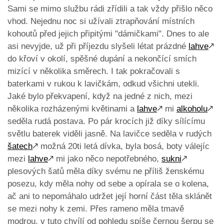
Sami se mimo službu rádi zřídili a tak vždy přišlo něco
vhod. Nejednu noc si užívali ztrapňování místních
kohoutů před jejich připitými "dámičkami". Dnes to ale
asi nevyjde, už při příjezdu slyšeli létat prázdné
lahve
🡕
do křoví v okolí, spěšné dupání a nekončící smích
mizící v několika směrech. I tak pokračovali s
baterkami v rukou k lavičkám, odkud všichni utekli.
Jaké bylo překvapení, když na jedné z nich, mezi
několika rozházenými květinami a
lahve
🡕
mi
alkoholu
🡕
seděla rudá postava. Po pár krocích již díky sílícímu
světlu baterek viděli jasně. Na lavičce seděla v rudých
šatech
🡕
možná 20ti letá dívka, byla bosá, boty válejíc
mezi
lahve
🡕
mi jako něco nepotřebného,
sukni
🡕
plesových šatů měla díky svému ne příliš ženskému
posezu, kdy měla nohy od sebe a opírala se o kolena,
ač ani to nepomáhalo udržet její horní část těla sklánět
se mezi nohy k zemi. Přes rameno měla tmavě
modrou, v tuto chvílí od pohledu spíše černou šerpu se