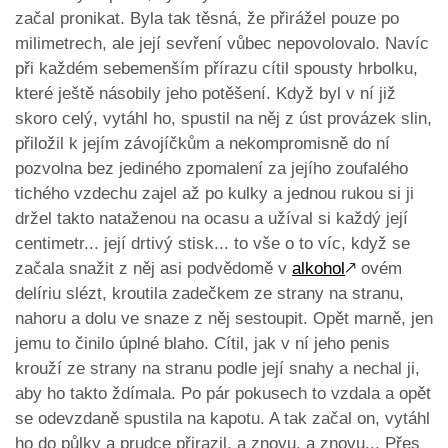
začal pronikat. Byla tak těsná, že přirážel pouze po
milimetrech, ale její sevření vůbec nepovolovalo. Navíc
při každém sebemenším přírazu cítil spousty hrbolku,
které ještě násobily jeho potěšení. Když byl v ní již
skoro celý, vytáhl ho, spustil na něj z úst provázek slin,
přiložil k jejím závojíčkům a nekompromisně do ní
pozvolna bez jediného zpomalení za jejího zoufalého
tichého vzdechu zajel až po kulky a jednou rukou si ji
držel takto nataženou na ocasu a užíval si každý její
centimetr... její drtivý stisk... to vše o to víc, když se
začala snažit z něj asi podvědomě v
alkohol
🡕
ovém
delíriu slézt, kroutila zadečkem ze strany na stranu,
nahoru a dolu ve snaze z něj sestoupit. Opět marně, jen
jemu to činilo úplné blaho. Cítil, jak v ní jeho penis
krouží ze strany na stranu podle její snahy a nechal ji,
aby ho takto ždímala. Po pár pokusech to vzdala a opět
se odevzdaně spustila na kapotu. A tak začal on, vytáhl
ho do půlky a prudce přirazil, a znovu, a znovu... Přes