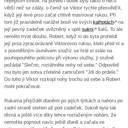
nejlepším světle, na pohled i dotek byly takto o něco
větší než se zdály, o čemž se Viktor rychle přesvědčil,
když její levé prso začal chtivě masírovat rukou. Při
tom již pravidelně narážel boulí ve svých
kalhotách
🡕
na
její pevný zadeček uvězněný v uplé
sukni
🡕
šatů. To ale
nemělo trvat dlouho. Robert, když si do syta prohlédl
její prsa zpracovávané Viktorovou rukou, klekl před ní a
s posměšným úsměvem snažíc se hrát si stále na
pouhopouhého policistu při výkonu služby, ji slušně
požádal "Slečno, roztáhněte nohy od sebe." Odpovědí
mu bylo jen sotva zřetelné zamručení "Jdi do prdele."
Do toho ji Viktor rozkopl nohy trochu od sebe a Robert
mohl pokračovat.
Rukama přejížděl dlaněmi po jejích lýtkách a nahoru po
zadní straně stehen až pod zadeček. Sukně byla tak
těsná a ještě více díky lehce roztaženým nohám, že
nemohla pojmout navíc ještě dlaně a začala se