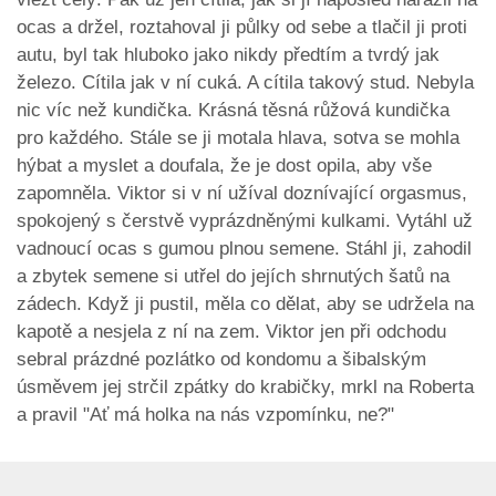
ocas a držel, roztahoval ji půlky od sebe a tlačil ji proti
autu, byl tak hluboko jako nikdy předtím a tvrdý jak
železo. Cítila jak v ní cuká. A cítila takový stud. Nebyla
nic víc než kundička. Krásná těsná růžová kundička
pro každého. Stále se ji motala hlava, sotva se mohla
hýbat a myslet a doufala, že je dost opila, aby vše
zapomněla. Viktor si v ní užíval doznívající orgasmus,
spokojený s čerstvě vyprázdněnými kulkami. Vytáhl už
vadnoucí ocas s gumou plnou semene. Stáhl ji, zahodil
a zbytek semene si utřel do jejích shrnutých šatů na
zádech. Když ji pustil, měla co dělat, aby se udržela na
kapotě a nesjela z ní na zem. Viktor jen při odchodu
sebral prázdné pozlátko od kondomu a šibalským
úsměvem jej strčil zpátky do krabičky, mrkl na Roberta
a pravil "Ať má holka na nás vzpomínku, ne?"