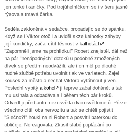
jen tenké tkaničky. Pod trojúhelníčkem se i v šeru jasně
rýsovala tmavá čárka.
Seděla zakloněná v sedačce, propadajíc se do spánku.
Když se i Viktor otočil a uviděl skze kalhotky záhyby
její kundičky, začal cítit těsnost v
kalhotách
🡕
.
"Zapomněli jsme na prohlídku!" Robert znejistěl, dál než
na pár "nenápadných" doteků u podobně zmožených
dívek se předtím neodvážili, ale i on měl po dlouhé
nudné službě potřebu uvolnit tlak ve varlatech. Zajel
kousek za město a nechal Viktora vytáhnout ji ven.
Poslední vypitý
alkohol
🡕
ji teprve začal dohánět a tak
mu usínala a odpadávala i během těch pár kroků.
Odvedl ji před auto mezi světla dvou světlometů. Přeze
všechno cítili oba nervozitu a tak se chtěli pojistit
"Slečno?!" houkl na ni Robert a posvitil baterkou do
obličeje. Nereagovala. Zkusil slabé poplácání po