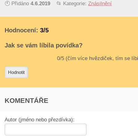
🕙 Přidáno
4.6.2019
📂 Kategorie:
Znásilnění
Hodnocení:
3/5
Jak se vám líbila povídka?
3
4
Hodnotit
KOMENTÁŘE
Autor (jméno nebo přezdívka):