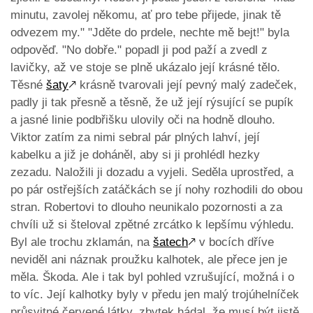
minutu, zavolej někomu, ať pro tebe přijede, jinak tě
odvezem my." "Jděte do prdele, nechte mě bejt!" byla
odpověď. "No dobře." popadl ji pod paží a zvedl z
lavičky, až ve stoje se plně ukázalo její krásné tělo.
Těsné
šaty
🡕
krásně tvarovali její pevný malý zadeček,
padly ji tak přesně a těsně, že už její rýsující se pupík
a jasné linie podbřišku ulovily oči na hodně dlouho.
Viktor zatím za nimi sebral pár plných lahví, její
kabelku a již je doháněl, aby si ji prohlédl hezky
zezadu. Naložili ji dozadu a vyjeli. Seděla uprostřed, a
po pár ostřejších zatáčkách se jí nohy rozhodili do obou
stran. Robertovi to dlouho neunikalo pozornosti a za
chvíli už si šteloval zpětné zrcátko k lepšímu výhledu.
Byl ale trochu zklamán, na
šatech
🡕
v bocích dříve
neviděl ani náznak proužku kalhotek, ale přece jen je
měla. Škoda. Ale i tak byl pohled vzrušující, možná i o
to víc. Její kalhotky byly v předu jen malý trojúhelníček
průsvitné červené látky, zbytek hádal, že musí být jistě