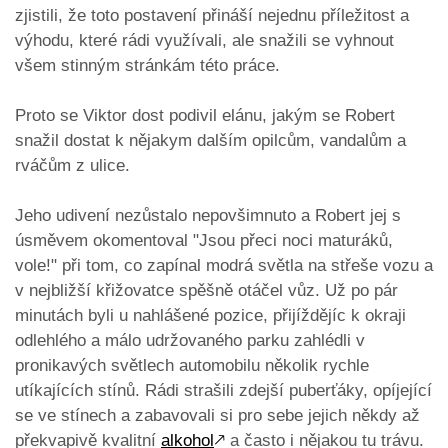
zjistili, že toto postavení přináší nejednu příležitost a
výhodu, které rádi využívali, ale snažili se vyhnout
všem stinným stránkám této práce.
Proto se Viktor dost podivil elánu, jakým se Robert
snažil dostat k nějakym dalším opilcům, vandalům a
rváčům z ulice.
Jeho udivení nezůstalo nepovšimnuto a Robert jej s
úsměvem okomentoval "Jsou přeci noci maturáků,
vole!" při tom, co zapínal modrá světla na střeše vozu a
v nejbližší křižovatce spěšně otáčel vůz. Už po pár
minutách byli u nahlášené pozice, přijíždějíc k okraji
odlehlého a málo udržovaného parku zahlédli v
pronikavých světlech automobilu několik rychle
utíkajících stínů. Rádi strašili zdejší puberťáky, opíjející
se ve stínech a zabavovali si pro sebe jejich někdy až
překvapivě kvalitní
alkohol
🡕
a často i nějakou tu trávu.