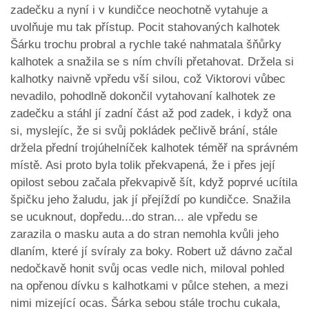
zadečku a nyní i v kundičce neochotně vytahuje a
uvolňuje mu tak přístup. Pocit stahovaných kalhotek
Šárku trochu probral a rychle také nahmatala šňůrky
kalhotek a snažila se s ním chvíli přetahovat. Držela si
kalhotky naivně vpředu vší silou, což Viktorovi vůbec
nevadilo, pohodlně dokončil vytahovaní kalhotek ze
zadečku a stáhl jí zadní část až pod zadek, i když ona
si, myslejíc, že si svůj pokládek pečlivě brání, stále
držela přední trojúhelníček kalhotek téměř na správném
místě. Asi proto byla tolik překvapená, že i přes její
opilost sebou začala překvapivě šít, když poprvé ucítila
špičku jeho žaludu, jak jí přejíždí po kundičce. Snažila
se ucuknout, dopředu...do stran... ale vpředu se
zarazila o masku auta a do stran nemohla kvůli jeho
dlaním, které jí svíraly za boky. Robert už dávno začal
nedočkavě honit svůj ocas vedle nich, miloval pohled
na opřenou dívku s kalhotkami v půlce stehen, a mezi
nimi mizející ocas. Šárka sebou stále trochu cukala,