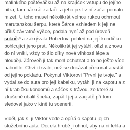
malinkého poštěváčku až na krajíček vstupu do jejího
nitra, tam párkrát zatlačil a jeho prst v ní začal pomalu
mizet. U toho musel několikrát volnou rukou odhrnout
marutanskou šerpu, která Šárce vzhledem k její ne
příliš závratné výšce, padala nyní až pod úroveň
sukně
🡕
a zakrývala Robertovi pohled na její kundičku
pohlcující jeho prst. Několikrát jej vytáhl, olízl a znovu
do ní vnikl, vždy to šlo díky nové vlhkosti lépe a
hlouběji. Zároveň ji tak mohl ochutnat a to ho ješte více
nabudilo. Chvíli trvalo, než se dokázal překonat a vstát
od jejího pokladu. Pokynul Viktorovi "První je tvoje." a
vydal se do auta pro její kabelku, vytáhl ji na kapotu a z
ní krabičku kondomů a sáček s trávou, ze které si
zkušeně ubalil špeka, zapálil jej a zaujatě při tom
sledoval jako v kině tu scenerii.
Viděl, jak si ji Viktor vede a opírá o kapotu jejich
služebniho auta. Docela hrubě ji ohnul, aby na ni lehla a