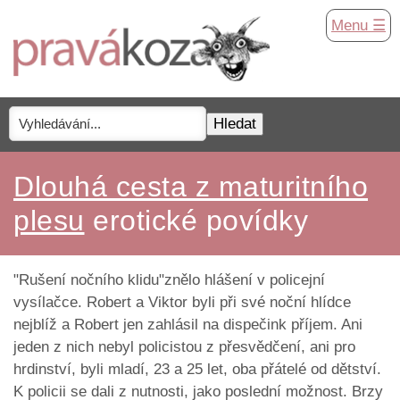
Menu ☰
Dlouhá cesta z maturitního
plesu
erotické povídky
"Rušení nočního klidu"znělo hlášení v policejní
vysílačce. Robert a Viktor byli při své noční hlídce
nejblíž a Robert jen zahlásil na dispečink příjem. Ani
jeden z nich nebyl policistou z přesvědčení, ani pro
hrdinství, byli mladí, 23 a 25 let, oba přátelé od dětství.
K policii se dali z nutnosti, jako poslední možnost. Brzy