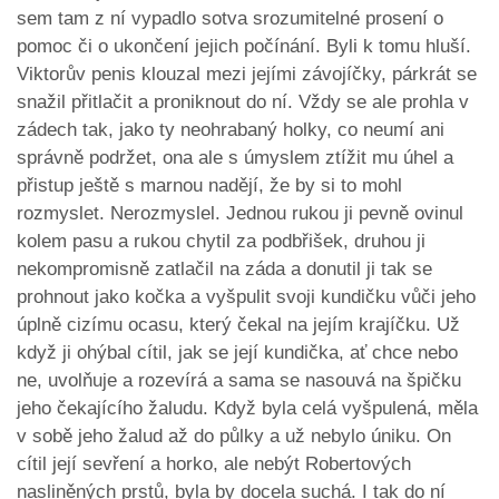
sem tam z ní vypadlo sotva srozumitelné prosení o
pomoc či o ukončení jejich počínání. Byli k tomu hluší.
Viktorův penis klouzal mezi jejími závojíčky, párkrát se
snažil přitlačit a proniknout do ní. Vždy se ale prohla v
zádech tak, jako ty neohrabaný holky, co neumí ani
správně podržet, ona ale s úmyslem ztížit mu úhel a
přistup ještě s marnou nadějí, že by si to mohl
rozmyslet. Nerozmyslel. Jednou rukou ji pevně ovinul
kolem pasu a rukou chytil za podbřišek, druhou ji
nekompromisně zatlačil na záda a donutil ji tak se
prohnout jako kočka a vyšpulit svoji kundičku vůči jeho
úplně cizímu ocasu, který čekal na jejím krajíčku. Už
když ji ohýbal cítil, jak se její kundička, ať chce nebo
ne, uvolňuje a rozevírá a sama se nasouvá na špičku
jeho čekajícího žaludu. Když byla celá vyšpulená, měla
v sobě jeho žalud až do půlky a už nebylo úniku. On
cítil její sevření a horko, ale nebýt Robertových
nasliněných prstů, byla by docela suchá. I tak do ní