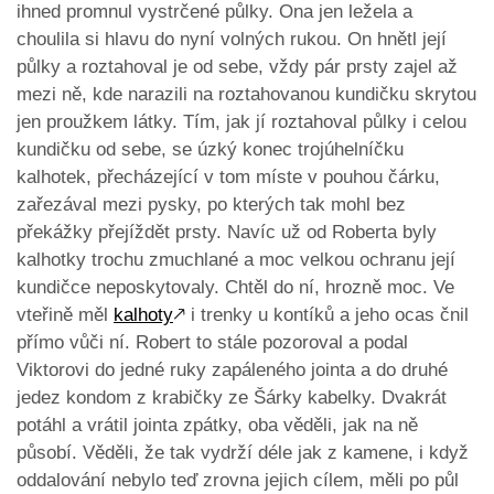
ihned promnul vystrčené půlky. Ona jen ležela a
choulila si hlavu do nyní volných rukou. On hnětl její
půlky a roztahoval je od sebe, vždy pár prsty zajel až
mezi ně, kde narazili na roztahovanou kundičku skrytou
jen proužkem látky. Tím, jak jí roztahoval půlky i celou
kundičku od sebe, se úzký konec trojúhelníčku
kalhotek, přecházející v tom míste v pouhou čárku,
zařezával mezi pysky, po kterých tak mohl bez
překážky přejíždět prsty. Navíc už od Roberta byly
kalhotky trochu zmuchlané a moc velkou ochranu její
kundičce neposkytovaly. Chtěl do ní, hrozně moc. Ve
vteřině měl
kalhoty
🡕
i trenky u kontíků a jeho ocas čnil
přímo vůči ní. Robert to stále pozoroval a podal
Viktorovi do jedné ruky zapáleného jointa a do druhé
jedez kondom z krabičky ze Šárky kabelky. Dvakrát
potáhl a vrátil jointa zpátky, oba věděli, jak na ně
působí. Věděli, že tak vydrží déle jak z kamene, i když
oddalování nebylo teď zrovna jejich cílem, měli po půl