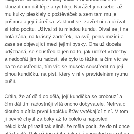
klouzat čim dál lépe a rychleji. Narážel ji na sebe, až
mu kulky plesklaly o poštěváček a sem tam mu je
pošimrala její čárečka. Zaklonil se, zavřel oči a užíval
si toho pocitu. Užíval si tu mladou kundu. Díval se jí na
holá záda, na krásný zadeček, na svůj penis mizící a
zase se objevující mezi jejími pysky. Ona už docela
udýchaná, se soustředila jen na to, jak udržet vzdechy
a nedopřát jim tu radost, ale bylo to těžké, a čim víc se
na to soustředila, tím víc se musela soustředit na její
plnou kundičku, na píst, který v ní v pravidelném rytmu
bušil.
Cítila, že ať dělá co dělá, její kundička se probouzí a
čím dál tím radostněji vítá onoho dobyvatele. Netrvalo
dlouho a cítila první kapičku šťáv vytékající z ní. V tom
ji pevně chytil za boky až to bolelo a naposled
několikrát přirazil tak silně, že měla pocit, že do ní chce
vlézt celý. Pak už jen cítila, jak si jí naposled narazil na