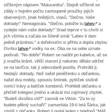
stříbrným nápisem "Maturantka". Stejně stříbrné se
zdály v hojném počtu zastoupené proužky jejich
obarvených, jinak hnědých, vlasů. "Slečno, Vaše
doklady!" Nereagovala. "Slečno, položte tu
lahev
🡕
a
vydejte nám vaše doklady!" Snad teprve v tu chvíli si
jich všimla a začala se šíleně smát "Lahev ti dam
jedině prázdnou." a dořeknutím si přihla a dopila zbylou
čtvrtku
lahve
🡕
vodky na ex. Oba se na sebe uznale
podívali. "No dobře" Robert se natáhl po kabelce, až se
ji snažila bránit, větší starost ji nakonec dělalo udržet
se na lavičce, tak ji odevzdaně pustila. Prohrábl ji,
hledajíc doklady. Než našel peněženku s občankou,
našel dva mobily, spoustu šminek, pytlíček slušně
vonící trávy a balíček kondomů. Prohlédl občanku a
přečetl kolegovi jméno a ukázal mu zajímavý zbytek.
"Budeš divoška viď?" zasmál se Viktor. "Za to vy
budete pěkný suchaři!" zamumlala 19-ti letá Šárka, jak
zjistili z občanky. Robert ji podal jeden z telefonů "Máš