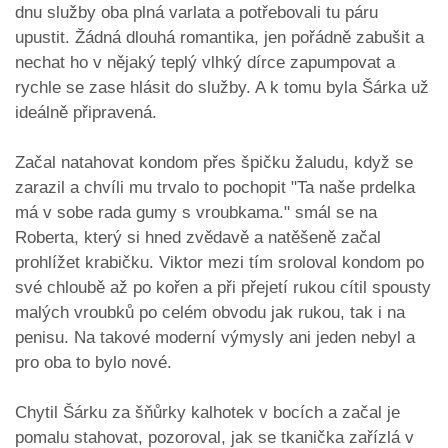
dnu služby oba plná varlata a potřebovali tu páru
upustit. Žádná dlouhá romantika, jen pořádně zabušit a
nechat ho v nějaký teplý vlhký dírce zapumpovat a
rychle se zase hlásit do služby. A k tomu byla Šárka už
ideálně připravená.
Začal natahovat kondom přes špičku žaludu, když se
zarazil a chvíli mu trvalo to pochopit "Ta naše prdelka
má v sobe rada gumy s vroubkama." smál se na
Roberta, který si hned zvědavě a natěšeně začal
prohlížet krabičku. Viktor mezi tím sroloval kondom po
své chloubě až po kořen a při přejetí rukou cítil spousty
malých vroubků po celém obvodu jak rukou, tak i na
penisu. Na takové moderní výmysly ani jeden nebyl a
pro oba to bylo nové.
Chytil Šárku za šňůrky kalhotek v bocích a začal je
pomalu stahovat, pozoroval, jak se tkanička zařízlá v