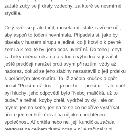
zaťaté zuby se jí draly vzdechy, za které se nesmírně
styděla.
Celý svět se jí ale točil, musela mít stále zavřené oči,
aby aspoň to točení nevnímala. Připadala si, jako by
plavala v hustém sirupu a jediné, co jí kotvilo k pevné
zemi a k realitě byl jeho ocas uvnitř ní. Do toho ji chytil
za boky oběma rukama a s touto výhodou si ji začal
ještě prudčeji narážet proti svým přírazům, vždy až
nadoraz, dokud se jeho slabiny nezastavili o její prdelku
s pořádným plesknutím. To již začala kňuček a opět
prosit "Prosím už dost.... já nechci... prosím..." ale opět
byl hluchý, jeho odpovědí bylo "Neboj maličká, už to
bude." a nelhal, kdyby chtěl, vydržel by dýl, ale on
myslel jen na sebe, jen na to se co nejdříve vystříkat,
přece jen nechtěli čekat na nějakou nechtěnou
společnost. Ať chtěla nebo ne, její kundička začala
reagovat na celkem tlustý ocas v ní a začínal v ní