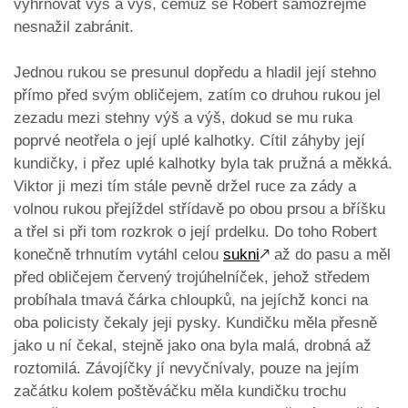
vyhrnovat výš a výš, čemuž se Robert samozřejmě
nesnažil zabránit.
Jednou rukou se presunul dopředu a hladil její stehno
přímo před svým obličejem, zatím co druhou rukou jel
zezadu mezi stehny výš a výš, dokud se mu ruka
poprvé neotřela o její uplé kalhotky. Cítil záhyby její
kundičky, i přez uplé kalhotky byla tak pružná a měkká.
Viktor ji mezi tím stále pevně držel ruce za zády a
volnou rukou přejíždel střídavě po obou prsou a bříšku
a třel si při tom rozkrok o její prdelku. Do toho Robert
konečně trhnutím vytáhl celou
sukni
🡕
až do pasu a měl
před obličejem červený trojúhelníček, jehož středem
probíhala tmavá čárka chloupků, na jejíchž konci na
oba policisty čekaly jeji pysky. Kundičku měla přesně
jako u ní čekal, stejně jako ona byla malá, drobná až
roztomilá. Závojíčky jí nevyčnívaly, pouze na jejím
začátku kolem poštěváčku měla kundičku trochu