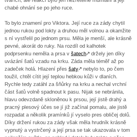
tvářích, ale reakcí bylo jen nezřetelné mumlání a její
chabé ohnání se po jeho ruce.
To bylo znamení pro Viktora. Její ruce za zády chytil
jednou rukou pod lokty a druhou měl volnou a okamžite
s ní vystřelil po jednom prsu. Měla je menší, ale krásně
pevné, akorát do ruky. Na rozdíl od kalhotek
podprsenku neměla a prsa v
šatech
🡕
držely jen díky
uvázání šatů vzadu na krku. Záda měla téměř až po
zadeček holá. Hlazení přes
šaty
🡕
nebylo to, po čem
toužil, chtěl cítit její teplou hebkou kůži v dlaních.
Rychle tedy zatáhl za šňůrky na krku a nechal vrchní
část šatů volně spadnout k pasu. Nijak se nebránila,
hlavu odevzdaně skloněnou k prsou, její jistě drahý a
pracný plesový účes se jí již začínal pomalu, ale jistě
rozpadat a několik pramínků jí vyselo pres obličej dolů.
Díky držení rukou za zády však měla hrudník krásně
vypnutý a vystrčený a její prsa se tak ukazovala v tom