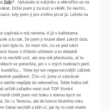
na
židli
🡕
. Vykasala si sukýnku a obkročko se na
kat. Držel jsem ji za kozi a věděl, že nechci,
ituace, kdy jsem ji pro změnu prcal já. Ležela na
 zapírala o má ramena. A já s kalhotama
cek a to tak, že jsem ji musel dlaní zakrýt ústa,
a tom bylo to, že mezi tím, co se pod námi
covní hovor s třídním učitelem a to ohledně
to nechtěl vzít, ale ona mě přemluvila, ať to
ětech se pohoršila, jen v v mých hodinách perlí.
 kundičku... Tohle byl ten nejperverznější zážitek
 seskok padákem. Čím víc jsme si zahrávali
to takhle nepůjde do nekonečna. Tahle holka mě
ali určitě zařadím mezi své TOP životní
Prostě chtěl jsem mít holku s kterou bych se
, že i s Terezou, ale do konce školního roku
em čekat nechtěl a bůh ví, jak by to celé mohlo