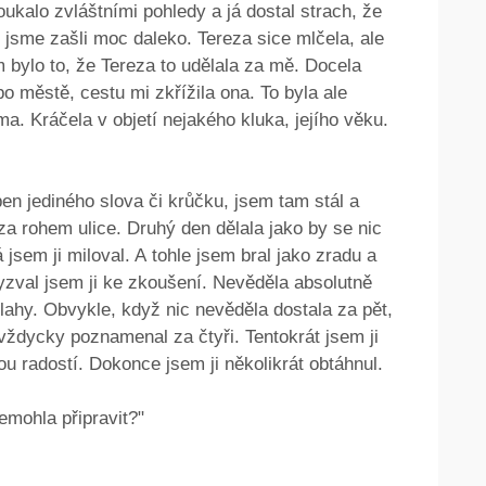
oukalo zvláštními pohledy a já dostal strach, že
ž jsme zašli moc daleko. Tereza sice mlčela, ale
m bylo to, že Tereza to udělala za mě. Docela
o městě, cestu mi zkřížila ona. To byla ale
a. Kráčela v objetí nejakého kluka, jejího věku.
n jediného slova či krůčku, jsem tam stál a
a rohem ulice. Druhý den dělala jako by se nic
á jsem ji miloval. A tohle jsem bral jako zradu a
yzval jsem ji ke zkoušení. Nevěděla absolutně
dlahy. Obvykle, když nic nevěděla dostala za pět,
vždycky poznamenal za čtyři. Tentokrát jsem ji
kou radostí. Dokonce jsem ji několikrát obtáhnul.
nemohla připravit?"