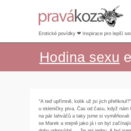
Erotické povídky ❤ Inspirace pro lepší sex
Hodina sexu
e
"A teď upřímně, kolik už jsi jich přefik
u skleničky piva. Čas od času, když nám t
na pár lahváčů a taky jsme si vyměňovali
se Marek a stejně jako já i on byl začínaj
dobu odpovídal, , , že ani jednu. A byl js