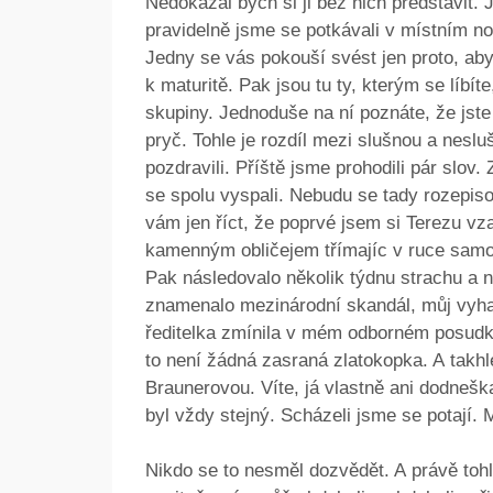
Nedokázal bych si ji bez nich představit. J
pravidelně jsme se potkávali v místním no
Jedny se vás pokouší svést jen proto, aby
k maturitě. Pak jsou tu ty, kterým se líbíte
skupiny. Jednoduše na ní poznáte, že jste j
pryč. Tohle je rozdíl mezi slušnou a nesl
pozdravili. Příště jsme prohodili pár slov
se spolu vyspali. Nebudu se tady rozepis
vám jen říct, že poprvé jsem si Terezu vz
kamenným obličejem třímajíc v ruce samop
Pak následovalo několik týdnu strachu a 
znamenalo mezinárodní skandál, můj vyha
ředitelka zmínila v mém odborném posudku. 
to není žádná zasraná zlatokopka. A takh
Braunerovou. Víte, já vlastně ani dodnešk
byl vždy stejný. Scházeli jsme se potají. 
Nikdo se to nesměl dozvědět. A právě tohl