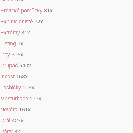
Erotické pomůcky
81x
Exhibicionisté
72x
Extrémy
81x
Fisting
7x
Gay
306x
Grupáč
540x
Incest
158x
Lesbičky
196x
Masturbace
177x
Nevěra
161x
Orál
427x
Párty
8x