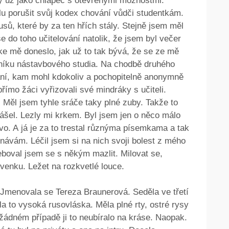
dy už jako chlapec s otevřenými možnostmi.
u porušit svůj kodex chování vůdči studentkám.
usů, které by za ten hřích stály. Stejně jsem měl
e do toho učitelování natolik, že jsem byl večer
e mě doneslo, jak už to tak bývá, že se ze mě
čníku nástavbového studia. Na chodbě druhého
řání, kam mohl kdokoliv a pochopitelně anonymně
přímo žáci vyřizovali své mindráky s učiteli.
. Měl jsem tyhle sráče taky plné zuby. Takže to
ášel. Lezly mi krkem. Byl jsem jen o něco málo
jevo. A já je za to trestal různýma písemkama a tak
návám. Léčil jsem si na nich svoji bolest z mého
eboval jsem se s někým mazlit. Milovat se,
 venku. Ležet na rozkvetlé louce.
 Jmenovala se Tereza Braunerová. Seděla ve třetí
la to vysoká rusovláska. Měla plné rty, ostré rysy
 žádném případě ji to neubíralo na kráse. Naopak.