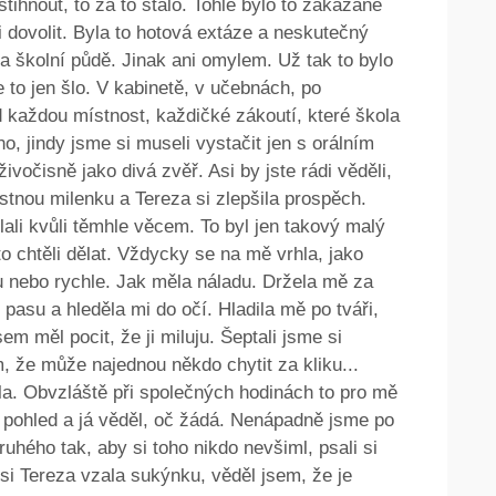
tihnout, to za to stálo. Tohle bylo to zakázané
 dovolit. Byla to hotová extáze a neskutečný
na školní půdě. Jinak ani omylem. Už tak to bylo
e to jen šlo. V kabinetě, v učebnách, po
d každou místnost, každičké zákoutí, které škola
, jindy jsme si museli vystačit jen s orálním
ivočisně jako divá zvěř. Asi by jste rádi věděli,
stnou milenku a Tereza si zlepšila prospěch.
ali kvůli těmhle věcem. To byl jen takový malý
to chtěli dělat. Vždycky se na mě vrhla, jako
lu nebo rychle. Jak měla náladu. Držela mě za
asu a hleděla mi do očí. Hladila mě po tváři,
em měl pocit, že ji miluju. Šeptali jsme si
m, že může najednou někdo chytit za kliku...
a. Obvzláště při společných hodinách to pro mě
ý pohled a já věděl, oč žádá. Nenápadně jsme po
ruhého tak, aby si toho nikdo nevšiml, psali si
i Tereza vzala sukýnku, věděl jsem, že je