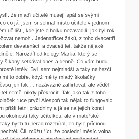
slí, že mlaďí učitelé musejí spát se svými
co co já, jsem si sehnal místo učitele v jednom
 učilišti, kde jste o holku nezavadili, jak byl rok
ěžovat nemohl. Jedenatřicet žáků, z toho dvacettři
kolem devatenácti a dvaceti let, takže nějaké
diněle. Narozdíl od kolegy Marka, který se
éry šikany setkával dnes a denně. Co vám budu
rostě letěly. Byl jsem nejmladší a taky nejhezčí
lo mi to dobře, když mě ty mladý školačky
asu jen tak , , nezávazně zaflirtoval, ale věděl
itel neměl nikdy překročit. Tak jako tak z toho
olaček ruce pryč! Alespoň tak nějak to fungovalo
řišli letní prázdniny a já se na jejich konci
ou okolností taky učitelkou, ale v mateřské
aky bych tu nerad rozebíral, co bylo příčinou
nechtěl. Čili můžu říct, že poslední měsíc volna