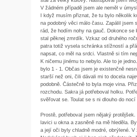
stál za velký kulový. Nastupoval jsem te
V žádném případě jsem ale neměl v úmysl
I když musím přiznat, že tu bylo několik k
na podobný věci málo času. Zapálil jsem s
rád, že hodím nohy na gauč. Dokonce se k
stal pěknej zmrdík. Vzkaz od druhého ro
patra totiž vysela schránka stížností a p
napsat, co měl na srdci. Vlastně si tím ne
K ničemu jinému to nebylo. Ale to je jedno
bylo 1 - 1. Občas jsem je existenčně nesn
starší než oni, čili dávali mi to docela na
podobně. Částečně to byla moje vina. Přiz
rozchodu. Sakra já potřeboval holku. Potř
svěřovat se. Toulat se s ni dlouho do nocí
Prostě, potřeboval jsem nějaký protějšek.
lavici u okna a zasněně na mě hleděla. By
a její oči byly chladně modré, obrýlené. V