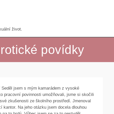
uální život.
rotické povídky
nul?" Seděl jsem s mým kamarádem z vysoké
o pracovní povinnosti umožňovali, jsme si skočili
 své zkušenosti ze školního prostředí. Jmenoval
ící kantor. Na jeho otázku jsem docela dlouhou
em na to hrdý. Vůbec jsem se za to nestyděl.