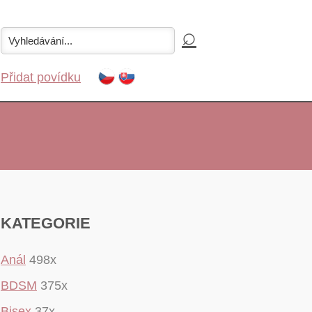
Přidat povídku
KATEGORIE
Anál
498x
BDSM
375x
Bisex
37x