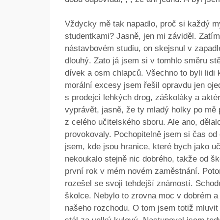
Vždycky mě tak napadlo, proč si každý my
studentkami? Jasně, jen mi záviděl. Zatím
nástavbovém studiu, on skejsnul v zapadlém
dlouhý. Zato já jsem si v tomhlo směru st
dívek a osm chlapců. Všechno to byli lidi 
morální excesy jsem řešil opravdu jen oje
s prodejci lehkých drog, záškoláky a akt
vyprávět, jasně, že ty mladý holky po mě p
z celého učitelského sboru. Ale ano, děla
provokovaly. Pochopitelně jsem si čas od č
jsem, kde jsou hranice, které bych jako uč
nekoukalo stejně nic dobrého, takže od šk
první rok v mém novém zaměstnání. Potom p
rozešel se svoji tehdejší známostí. Schod
školce. Nebylo to zrovna moc v dobrém a t
našeho rozchodu. O tom jsem totiž mluvit 