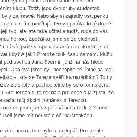
á tu byl na privátu a ona na intru. Docela
čním klubu. Totiž, jsou dva druhy studentek.
 byly zajímavé. Nebo aby si zajistily vstupenku
, ale nic s tím nedělají. Tereza patřila do té druhé
ejí typ, ale jste také učitel a tudíž, ruce od vás
ušnou holkou. Zpočátku jsme se ze slušnosti
. Za měsíc jsme si spolu zatančili a nakonec jsme
ovat kdy? A jak? Protože tolik času nemám. Můžu
al pod sochou Jana Švermi, jenž na nás hleděl
al. Oba dva jsme byli pochopitelně úplně na mol.
nejistoty, kdy se Tereza svěří kamarádkám? To by
zov ze školy a pochopitelně by se o tom slečna
Ale Tereza si to nechala pro sebe a já zjistil, že
le začal můj školní románek s Terezou
a nevím, jestli jsme spolu vůbec chodili? Scénář
Museli jsme mít neustále oči na štopkách.
e všechno na tom bylo to nejlepší. Pro tenhle