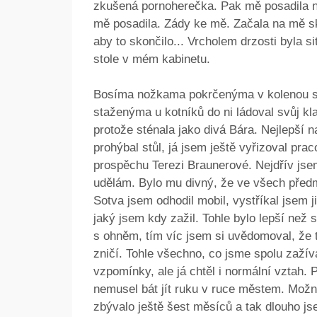
zkušená pornoherečka. Pak mě posadila 
mě posadila. Zády ke mě. Začala na mě ská
aby to skončilo... Vrcholem drzosti byla s
stole v mém kabinetu.
Bosíma nožkama pokrčenýma v kolenou se
staženýma u kotníků do ni ládoval svůj kla
protože sténala jako divá Bára. Nejlepší n
prohýbal stůl, já jsem ještě vyřizoval pra
prospěchu Terezi Braunerové. Nejdřív jsem 
udělám. Bylo mu divný, že ve všech předm
Sotva jsem odhodil mobil, vystříkal jsem ji
jaký jsem kdy zažil. Tohle bylo lepší než
s ohněm, tím víc jsem si uvědomoval, že 
zničí. Tohle všechno, co jsme spolu zažív
vzpomínky, ale já chtěl i normální vztah. 
nemusel bát jít ruku v ruce městem. Možná
zbývalo ještě šest měsíců a tak dlouho js