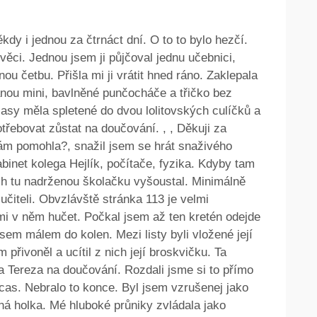
kdy i jednou za čtrnáct dní. O to to bylo hezčí.
věci. Jednou jsem ji půjčoval jednu učebnici,
nou četbu. Přišla mi ji vrátit hned ráno. Zaklepala
nou mini, bavlněné punčocháče a třičko bez
asy měla spletené do dvou lolitovských culíčků a
potřebovat zůstat na doučování. , , Děkuji za
vám pomohla?, snažil jsem se hrát snaživého
binet kolega Hejlík, počítače, fyzika. Kdyby tam
ych tu nadrženou školačku vyšoustal. Minimálně
 učiteli. Obvzlávště stránka 113 je velmi
mi v něm hučet. Počkal jsem až ten kretén odejde
jsem málem do kolen. Mezi listy byli vložené její
přivoněl a ucítil z nich její broskvičku. Ta
a Tereza na doučování. Rozdali jsme si to přímo
ocas. Nebralo to konce. Byl jsem vzrušenej jako
ovná holka. Mé hluboké průniky zvládala jako