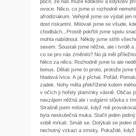
pocit, že nás může kdokoliv a kdykoliv přis
ovoce. Něco, co jsme si rozhodně nemohli
afrodiziakum. Veřejně jsme se výdali jen 
dost riskantní. Milovali jsme se všude, kd
chodbách...Prostě pokřtili jsme spolu sna
mohla nabídnout. Někdy jsme stihli všechno
sexem. Šoustali jsme něžne, ale i tvrdě a ž
co se pro nás změnilo? No já měl příležito
Něco za něco. Rozhodně jsme to ale neděl
bonus. Dělali jsme to proto, protože jsme 
hladová lvice. A já ji píchal. Pořád. Poma
zadek. Nohy měla překřížené kolem mého p
v očích ji hořely plamínky vásně. Občas js
navzájem něžná ale i vulgární slůvka s tí
Strašně jsem miloval, když mě provokoval
byla neskutečná muka. Stačil jeden jedin
sobě mrkali. Smáli se. Dotýkali se jeden d
nechutný vzkazi a smsky. Pokaždé, když s