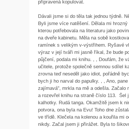
připravená kopulovat.
Dávali jsme si do těla tak jednou týdně. Ně
Byli jsme více natěšení. Dělala mi hrozný 
kterou potřebovala na literaturu jako povin
na dveře kabinetu. Měla na sobě kostkova
ramínek s velikým v-výstřihem. Ryšavé vl
výraz v její tváři mi jasně říkal, že bude 
půjčení, podala mi knihu. , , Doufám, že 
učitele, protože společně semnou sdílel ka
zrovna teď neseděl jako idiot, pořádně b
bych ji ho narval do papulky. , , Ano, pane
zajímavá", mrkla na mě a odešla. Začalo 
a rozevřel knihu na straně číslo 113. Šel 
kalhotky. Rudá tanga. Okamžitě jsem k nim 
potvora, ona byla na Evu! Toho dne zůstal
ve třídě. Klečela na kolenou a kouřila mi 
nikdy. Začal jsem ji přirážet. Byla to šik