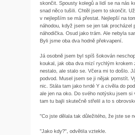
skončit. Spousty kolegů a lidí se na nás k
snad něco tušili. Chtěl jsem to skončit. U
v nejlepším se má přestat. Nejlepší na to
náhodou, když jsem se jen tak procházel p
náhodička. Osud jako trám. Ale nebyla sam
Byli jsme oba dva hodně překvapení.
Já osobně jsem byl spíš šokován neschope
koukal, jak oba dva mizí rychlým krokem z
nestalo, ale stalo se. Včera mi to došlo. J
podvod. Musel jsem se ji nějak pomstít. V
nic. Stála tam jako tvrdé Y a civěla do po
ale jen na oko. Do svého notýsku jsem si 
tam tu bajli skutečně střelil a to s obrovs
"Co jste dělala tak důležitého, že jste se 
"Jako kdy?", odvětila vztekle.