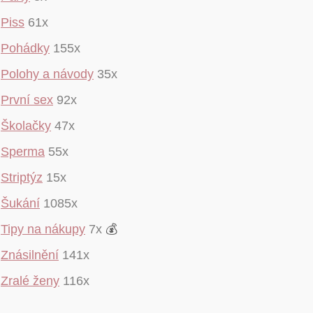
Piss
61x
Pohádky
155x
Polohy a návody
35x
První sex
92x
Školačky
47x
Sperma
55x
Striptýz
15x
Šukání
1085x
Tipy na nákupy
7x
💰
Znásilnění
141x
Zralé ženy
116x