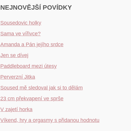
NEJNOVĚJŠÍ POVÍDKY
Sousedovic holky
Sama ve vířivce?
Amanda a Pán jejího srdce
Jen se dívej
Paddleboard mezi útesy
Perverzní Jitka
Soused mě sledoval jak si to dělám
23 cm překvapení ve sprše
V zajetí horka
Víkend, hry a orgasmy s přidanou hodnotu