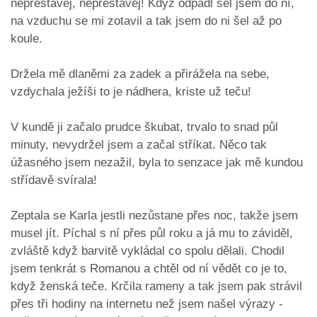
nepřestávej, nepřestávej! Když odpadl šel jsem do ní,
na vzduchu se mi zotavil a tak jsem do ni šel až po
koule.
Držela mě dlaněmi za zadek a přirážela na sebe,
vzdychala ježíši to je nádhera, kriste už teču!
V kundě ji začalo prudce škubat, trvalo to snad půl
minuty, nevydržel jsem a začal stříkat. Něco tak
úžasného jsem nezažil, byla to senzace jak mě kundou
střídavě svírala!
Zeptala se Karla jestli nezůstane přes noc, takže jsem
musel jít. Píchal s ní přes půl roku a já mu to záviděl,
zvláště když barvitě vykládal co spolu dělali. Chodil
jsem tenkrát s Romanou a chtěl od ní vědět co je to,
když ženská teče. Krčila rameny a tak jsem pak strávil
přes tři hodiny na internetu než jsem našel výrazy -