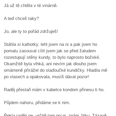
Já už tě chtěla v té vinárně.
A teď chceš taky?
Jo, ale ty to pořád zdržuješ!
Stáhla si kalhotky. lehl jsem na ni a pak jsem ho
pomalu zasouval cítil jsem jak se před žaludem
rozestupují stěny kundy, to bylo naprosto božské.
Okamžitě byla vlhká, ani nevím jak dlouho jsem
omámeně přirážel do slaďoučké kundičky. Hladila mě
po vlasech a opakovala, musíš dávat pozor!
Raděj přestaň mám v kabelce kondom přinesu ti ho.
Půjdem nahoru, přidáme se k nim.
Řekla raději ne, určitě tam prcaj, znám Jitku. Tázavě