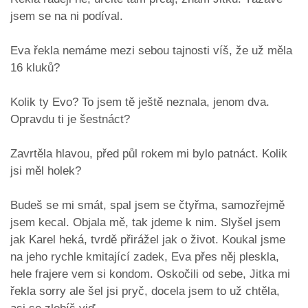
jsem se na ni podíval.
Eva řekla nemáme mezi sebou tajnosti víš, že už měla
16 kluků?
Kolik ty Evo? To jsem tě ještě neznala, jenom dva.
Opravdu ti je šestnáct?
Zavrtěla hlavou, před půl rokem mi bylo patnáct. Kolik
jsi měl holek?
Budeš se mi smát, spal jsem se čtyřma, samozřejmě
jsem kecal. Objala mě, tak jdeme k nim. Slyšel jsem
jak Karel heká, tvrdě přirážel jak o život. Koukal jsme
na jeho rychle kmitající zadek, Eva přes něj pleskla,
hele frajere vem si kondom. Oskočili od sebe, Jitka mi
řekla sorry ale šel jsi pryč, docela jsem to už chtěla,