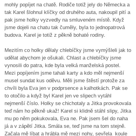
mohly popíjet na chatě. Rodiče totiž jely do Německa a
tak Karel šlohnul klíčky od druhého auta, nakoupil pití a
pak jsme holky vyzvedly na smluveném místě. Když
jsme dojeli na chatu tak čuměly, byla to jednopatrová
budova. Karel je totiž z pěkně bohaté rodiny.
Mezitím co holky dělaly chlebíčky jsme vymýšleli jak to
udělat abychom je ošukali. Chlast a chlebíčky jsme
vynosili do patra, kde byla velká manželská postel.
Mezi popíjením jsme tahali karty a kdo měl nejmenší
musel sundat kus oděvu. Měli jsme štěstí protože za
chvíli byla Eva jen v podprsence a kalhotkách. Pak se
to otočilo a když byl Karel jen ve slipech vytáhl
nejmenší číslo. Holky se chichotaly a Jitka provokovala
teď nám ho pěkně ukaž! Karel si klidně stáhl slipy, Jitka
mu po něm pokukovala, Eva ne. Pak jsem šel do naha
já a v zápětí Jitka. Smála se, teď jsme na tom stejně.
Začala mě líbat a hrábla mě mezi nohy, sevřela koule