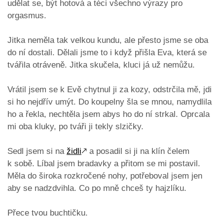
udělat se, být hotová a téci všechno výrazy pro
orgasmus.
Jitka neměla tak velkou kundu, ale přesto jsme se oba
do ní dostali. Dělali jsme to i když přišla Eva, která se
tvářila otráveně. Jitka skučela, kluci já už nemůžu.
Vrátil jsem se k Evě chytnul ji za kozy, odstrčila mě, jdi
si ho nejdřív umýt. Do koupelny šla se mnou, namydlila
ho a řekla, nechtěla jsem abys ho do ní strkal. Oprcala
mi oba kluky, po tváři ji tekly slzičky.
Sedl jsem si na
židli
🡕
a posadil si ji na klín čelem
k sobě. Líbal jsem bradavky a přitom se mi postavil.
Měla do široka rozkročené nohy, potřeboval jsem jen
aby se nadzdvihla. Co po mně chceš ty hajzlíku.
Přece tvou buchtičku.