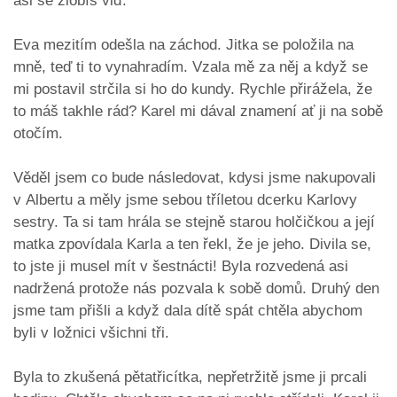
asi se zlobíš viď.
Eva mezitím odešla na záchod. Jitka se položila na
mně, teď ti to vynahradím. Vzala mě za něj a když se
mi postavil strčila si ho do kundy. Rychle přirážela, že
to máš takhle rád? Karel mi dával znamení ať ji na sobě
otočím.
Věděl jsem co bude následovat, kdysi jsme nakupovali
v Albertu a měly jsme sebou tříletou dcerku Karlovy
sestry. Ta si tam hrála se stejně starou holčičkou a její
matka zpovídala Karla a ten řekl, že je jeho. Divila se,
to jste ji musel mít v šestnácti! Byla rozvedená asi
nadržená protože nás pozvala k sobě domů. Druhý den
jsme tam přišli a když dala dítě spát chtěla abychom
byli v ložnici všichni tři.
Byla to zkušená pětatřicítka, nepřetržitě jsme ji prcali