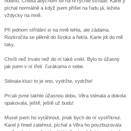
hodinu. Chtěla abychom se na ni rychle střídali, Karel ji
píchal normálně a když jsem přišel na řadu já, ležela
vždycky na mně.
Při jednom střídání si na mně lehla, ale zádama.
Rozkročila se pěkně do široka a řekla. Karle jdi do mě
taky.
Chvíli než trvalo než do ní také vnikl. Bylo to úžasný
jak jsem v ní třeli čurákama o sebe.
Sténala kluci to je ono, vydržte, vydržte!
Prcali jsme takhle úžasnou dobu, Věra sténala a dokola
opakovala, ještě, ještě už budu!
Musel jsem ho vytáhnout, jinak bych do ní vystříknul.
Karel ji hned zalehnul, píchal a Věra ho povzbuzovala