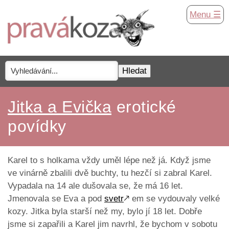
Menu ☰
Jitka a Evička
erotické
povídky
Karel to s holkama vždy uměl lépe než já. Když jsme
ve vinárně zbalili dvě buchty, tu hezčí si zabral Karel.
Vypadala na 14 ale dušovala se, že má 16 let.
Jmenovala se Eva a pod
svetr
🡕
em se vydouvaly velké
kozy. Jitka byla starší než my, bylo jí 18 let. Dobře
jsme si zapařili a Karel jim navrhl, že bychom v sobotu