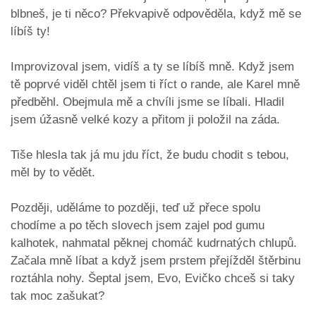
blbneš, je ti něco? Překvapivě odpověděla, když mě se
líbíš ty!
Improvizoval jsem, vidíš a ty se líbíš mně. Když jsem
tě poprvé viděl chtěl jsem ti říct o rande, ale Karel mně
předběhl. Obejmula mě a chvíli jsme se líbali. Hladil
jsem úžasně velké kozy a přitom ji položil na záda.
Tiše hlesla tak já mu jdu říct, že budu chodit s tebou,
měl by to vědět.
Později, uděláme to později, teď už přece spolu
chodíme a po těch slovech jsem zajel pod gumu
kalhotek, nahmatal pěknej chomáč kudrnatých chlupů.
Začala mně líbat a když jsem prstem přejížděl štěrbinu
roztáhla nohy. Šeptal jsem, Evo, Evičko chceš si taky
tak moc zašukat?