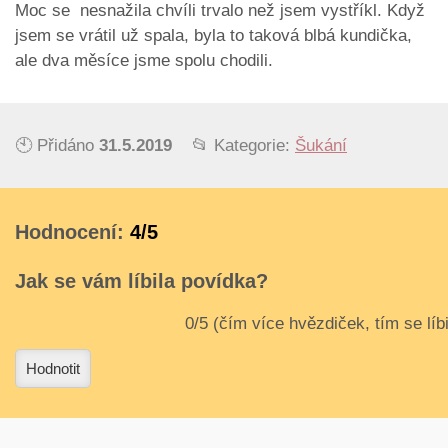
Moc se nesnažila chvíli trvalo než jsem vystříkl. Když
jsem se vrátil už spala, byla to taková blbá kundička,
ale dva měsíce jsme spolu chodili.
🕙 Přidáno
31.5.2019
📂 Kategorie:
Šukání
Hodnocení:
4/5
Jak se vám líbila povídka?
3
4
Hodnotit