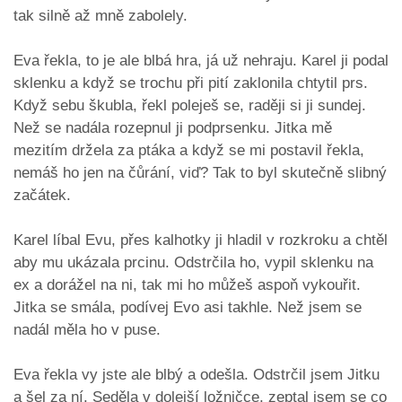
tak silně až mně zabolely.
Eva řekla, to je ale blbá hra, já už nehraju. Karel ji podal
sklenku a když se trochu při pití zaklonila chtytil prs.
Když sebu škubla, řekl poleješ se, raději si ji sundej.
Než se nadála rozepnul ji podprsenku. Jitka mě
mezitím držela za ptáka a když se mi postavil řekla,
nemáš ho jen na čůrání, viď? Tak to byl skutečně slibný
začátek.
Karel líbal Evu, přes kalhotky ji hladil v rozkroku a chtěl
aby mu ukázala prcinu. Odstrčila ho, vypil sklenku na
ex a dorážel na ni, tak mi ho můžeš aspoň vykouřit.
Jitka se smála, podívej Evo asi takhle. Než jsem se
nadál měla ho v puse.
Eva řekla vy jste ale blbý a odešla. Odstrčil jsem Jitku
a šel za ní. Seděla v dolejší ložničce, zeptal jsem se co