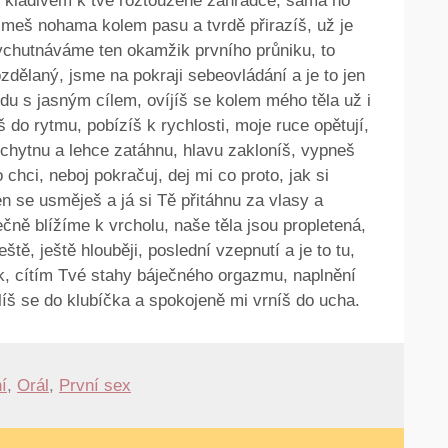
m kladivem k tvé roztoužené zahrádce, sama ho
meš nohama kolem pasu a tvrdě přirazíš, už je
vychutnáváme ten okamžik prvního průniku, to
dělaný, jsme na pokraji sebeovládání a je to jen
ízdu s jasným cílem, ovíjíš se kolem mého těla už i
 do rytmu, pobízíš k rychlosti, moje ruce opětují,
 chytnu a lehce zatáhnu, hlavu zakloníš, vypneš
 chci, neboj pokračuj, dej mi co proto, jak si
en se usměješ a já si Tě přitáhnu za vlasy a
čně blížíme k vrcholu, naše těla jsou propletená,
ště, ještě hlouběji, poslední vzepnutí a je to tu,
k, cítím Tvé stahy báječného orgazmu, naplnění
líš se do klubíčka a spokojeně mi vrníš do ucha.
í
,
Orál
,
První sex