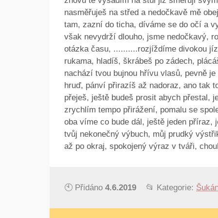
znovu tě vysadím na stůl již směřuji svý
nasměřuješ na střed a nedočkavě mě obej
tam, zazní do ticha, díváme se do očí a 
však nevydrží dlouho, jsme nedočkavý, roz
otázka času, ..........rozjíždíme divokou j
rukama, hladíš, škrábeš po zádech, plácáš
nachází tvou bujnou hřívu vlasů, pevně je
hruď, pánví přirazíš až nadoraz, ano tak to
přeješ, ještě budeš prosit abych přestal, j
zrychlím tempo přirážení, pomalu se spole
oba víme co bude dál, ještě jeden příraz, je
tvůj nekonečný výbuch, můj prudký výstři
až po okraj, spokojený výraz v tváři, chou
🕙 Přidáno
4.6.2019
📂 Kategorie:
Šukán