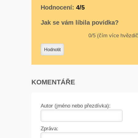
Hodnocení:
4/5
Jak se vám líbila povídka?
0
1
2
3
4
Hodnotit
KOMENTÁŘE
Autor (jméno nebo přezdívka):
Zpráva: