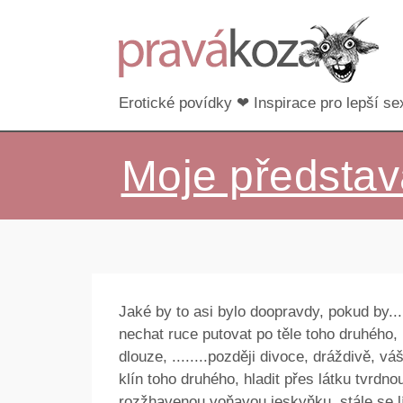
Erotické povídky ❤ Inspirace pro lepší sex
Moje představ
Jaké by to asi bylo doopravdy, pokud by.....
nechat ruce putovat po těle toho druhého, hla
dlouze, ........později divoce, dráždivě, váš
klín toho druhého, hladit přes látku tvrdno
rozžhavenou voňavou jeskyňku, stále se lí