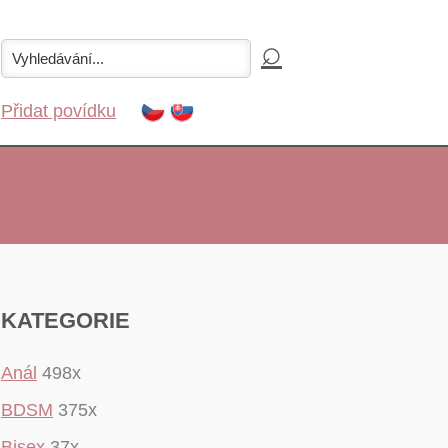
Přidat povídku
KATEGORIE
Anál
498x
BDSM
375x
Bisex
37x