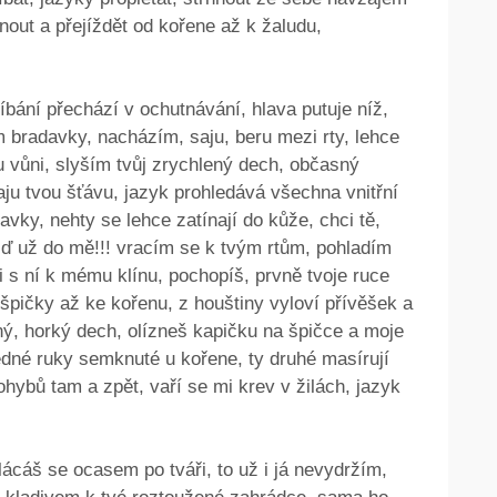
nout a přejíždět od kořene až k žaludu,
líbání přechází v ochutnávání, hlava putuje níž,
ám bradavky, nacházím, saju, beru mezi rty, lehce
ou vůni, slyším tvůj zrychlený dech, občasný
aju tvou šťávu, jazyk prohledává všechna vnitřní
avky, nehty se lehce zatínají do kůže, chci tě,
ojď už do mě!!! vracím se k tvým rtům, pohladím
ji s ní k mému klínu, pochopíš, prvně tvoje ruce
 špičky až ke kořenu, z houštiny vyloví přívěšek a
ený, horký dech, olízneš kapičku na špičce a moje
edné ruky semknuté u kořene, ty druhé masírují
hybů tam a zpět, vaří se mi krev v žilách, jazyk
ácáš se ocasem po tváři, to už i já nevydržím,