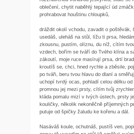
oblečení, chytit naběhlý tepající úd zmáčk
prohrabovat houštinu chloupků,
dráždit okolí vchodu, zavadit o poštěvák, 
usedáš, uleháš na stůl, lížu ti prsa, hled
zkousnu, pustím, olíznu, du níž, cítím tv
vzdech, bořím se tváří do Tvého klína a s
zákoutí, moje ruce masírují prsa, drtí brad
kroutíš se, chci, hned rychle a zběsile, p
po tváři, beru tvou hlavu do dlaní a směřu
uchopí tvrdý ocas, pohladí celou délku od
promnou jej mezi prsty, cítím tvůj zrychl
kláda pomalu mizí v tvých ústech, prsty j
kouličky, několik nekoněčně příjemných po
putuje od špičky žaludu ke kořenu a dál.
Nasáváš koule, ochutnáš, pustíš ven, popl