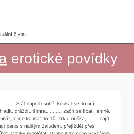
uální život.
a
erotické povídky
........ Stát naproti sobě, koukat se do očí,
dit, dráždit, šimrat, ........ začít se líbat, jemně,
nivě, lehce kousat do rtů, krku, ouška, ....... najít
ucí penis s nalitým žaludem, přejíždět přes
bat, jazyky proplétat, strhnout ze sebe navzájem