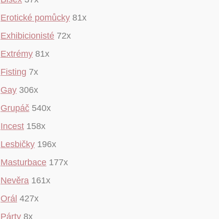
Erotické pomůcky
81x
Exhibicionisté
72x
Extrémy
81x
Fisting
7x
Gay
306x
Grupáč
540x
Incest
158x
Lesbičky
196x
Masturbace
177x
Nevěra
161x
Orál
427x
Párty
8x