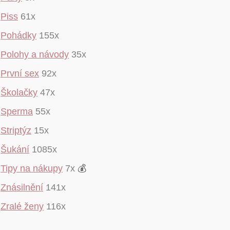
Piss
61x
Pohádky
155x
Polohy a návody
35x
První sex
92x
Školačky
47x
Sperma
55x
Striptýz
15x
Šukání
1085x
Tipy na nákupy
7x
💰
Znásilnění
141x
Zralé ženy
116x