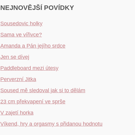
NEJNOVĚJŠÍ POVÍDKY
Sousedovic holky
Sama ve vířivce?
Amanda a Pán jejího srdce
Jen se dívej
Paddleboard mezi útesy
Perverzní Jitka
Soused mě sledoval jak si to dělám
23 cm překvapení ve sprše
V zajetí horka
Víkend, hry a orgasmy s přidanou hodnotu