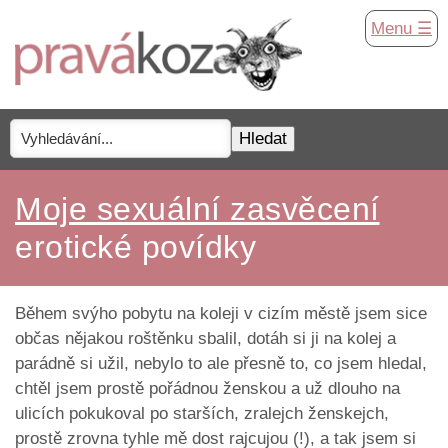
Menu ☰
Moje sexuální zasvěcení
erotické povídky
Během svýho pobytu na koleji v cizím městě jsem sice
občas nějakou roštěnku sbalil, dotáh si ji na kolej a
parádně si užil, nebylo to ale přesně to, co jsem hledal,
chtěl jsem prostě pořádnou ženskou a už dlouho na
ulicích pokukoval po starších, zralejch ženskejch,
prostě zrovna tyhle mě dost rajcujou (!), a tak jsem si