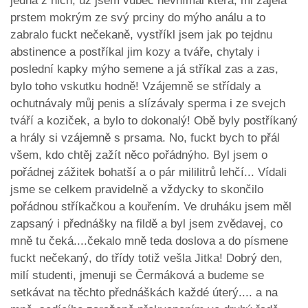
jedna z nich, už jsem vůbec nevnímal která, mi zajela
prstem mokrým ze svý prciny do mýho análu a to
zabralo fuckt nečekaně, vystříkl jsem jak po tejdnu
abstinence a postříkal jim kozy a tváře, chytaly i
poslední kapky mýho semene a já stříkal zas a zas,
bylo toho vskutku hodně! Vzájemně se střídaly a
ochutnávaly můj penis a slízávaly sperma i ze svejch
tváří a koziček, a bylo to dokonalý! Obě byly postříkaný
a hrály si vzájemně s prsama. No, fuckt bych to přál
všem, kdo chtěj zažít něco pořádnýho. Byl jsem o
pořádnej zážitek bohatší a o pár mililitrů lehčí... Vídali
jsme se celkem pravidelně a vždycky to skončilo
pořádnou stříkačkou a kouřením. Ve druháku jsem měl
zapsaný i přednášky na fildě a byl jsem zvědavej, co
mně tu čeká....čekalo mně teda doslova a do písmene
fuckt nečekaný, do třídy totiž vešla Jitka! Dobrý den,
milí studenti, jmenuji se Čermáková a budeme se
setkávat na těchto přednáškách každé úterý.... a na