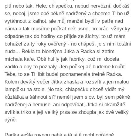
pití nebo tak. Hele, chlapečku, nebuď nervózní, dočkáš
se, neboj, jsme obě pěkně nadržený a chceme Ti ho už
vytáhnout z kalhot, ale můj manžel bydlí v patře nad
náma a tak musíme počkat než usne, po práci vždycky
odpadne tak do hodiny co přijde ze šichty, to už mám
bohužel za ty roky ověřený - no chápeš, je s ním totální
nuda... Řekla ta blondýna Jitka a Radka si zatim
míchala kafe. Obě hulily jak fabriky, což mi docela
vadilo a ony to poznaly. Jen počkej až budeme kouřit
Tebe, to se Ti líbit bude! poznamenala trefně Radka.
Kolem devátý večer Jitka zhasla a rozsvítila jen malou
lampičku na stole. No tak, chlapečku chceš vidět mý
kůzlátka a šáhnout si? neměl jsem slov, byl sem pěkně
nadrženej a nemusel ani odpovídat, Jitka si okamžitě
svlíkla triko a její veliký prsa se zhoupla jak dvě veliký
dýňě.
Radka vešla rovnou nahá a já si jí mohl pořádně