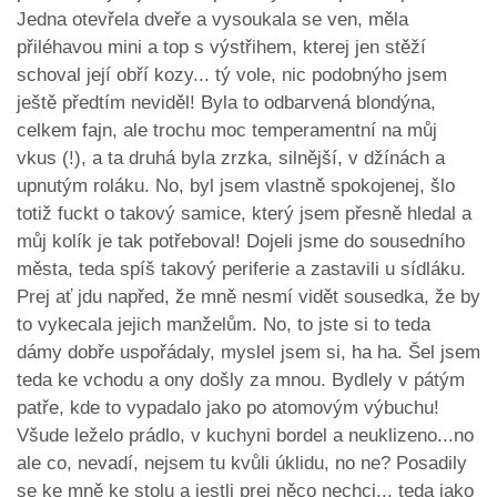
Jedna otevřela dveře a vysoukala se ven, měla
přiléhavou mini a top s výstřihem, kterej jen stěží
schoval její obří kozy... tý vole, nic podobnýho jsem
ještě předtím neviděl! Byla to odbarvená blondýna,
celkem fajn, ale trochu moc temperamentní na můj
vkus (!), a ta druhá byla zrzka, silnější, v džínách a
upnutým roláku. No, byl jsem vlastně spokojenej, šlo
totiž fuckt o takový samice, který jsem přesně hledal a
můj kolík je tak potřeboval! Dojeli jsme do sousedního
města, teda spíš takový periferie a zastavili u sídláku.
Prej ať jdu napřed, že mně nesmí vidět sousedka, že by
to vykecala jejich manželům. No, to jste si to teda
dámy dobře uspořádaly, myslel jsem si, ha ha. Šel jsem
teda ke vchodu a ony došly za mnou. Bydlely v pátým
patře, kde to vypadalo jako po atomovým výbuchu!
Všude leželo prádlo, v kuchyni bordel a neuklizeno...no
ale co, nevadí, nejsem tu kvůli úklidu, no ne? Posadily
se ke mně ke stolu a jestli prej něco nechci... teda jako