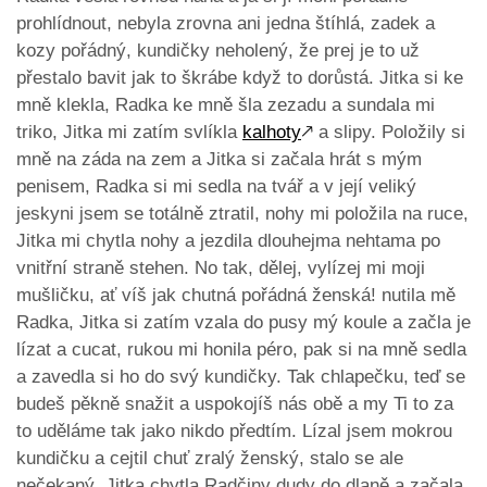
prohlídnout, nebyla zrovna ani jedna štíhlá, zadek a
kozy pořádný, kundičky neholený, že prej je to už
přestalo bavit jak to škrábe když to dorůstá. Jitka si ke
mně klekla, Radka ke mně šla zezadu a sundala mi
triko, Jitka mi zatím svlíkla
kalhoty
🡕
a slipy. Položily si
mně na záda na zem a Jitka si začala hrát s mým
penisem, Radka si mi sedla na tvář a v její veliký
jeskyni jsem se totálně ztratil, nohy mi položila na ruce,
Jitka mi chytla nohy a jezdila dlouhejma nehtama po
vnitřní straně stehen. No tak, dělej, vylízej mi moji
mušličku, ať víš jak chutná pořádná ženská! nutila mě
Radka, Jitka si zatím vzala do pusy mý koule a začla je
lízat a cucat, rukou mi honila péro, pak si na mně sedla
a zavedla si ho do svý kundičky. Tak chlapečku, teď se
budeš pěkně snažit a uspokojíš nás obě a my Ti to za
to uděláme tak jako nikdo předtím. Lízal jsem mokrou
kundičku a cejtil chuť zralý ženský, stalo se ale
nečekaný, Jitka chytla Radčiny dudy do dlaně a začala