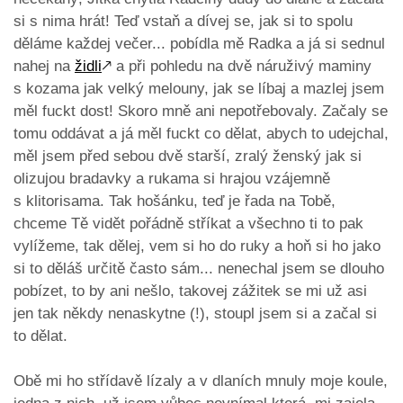
si s nima hrát! Teď vstaň a dívej se, jak si to spolu
děláme každej večer... pobídla mě Radka a já si sednul
nahej na
židli
🡕
a při pohledu na dvě náruživý maminy
s kozama jak velký melouny, jak se líbaj a mazlej jsem
měl fuckt dost! Skoro mně ani nepotřebovaly. Začaly se
tomu oddávat a já měl fuckt co dělat, abych to udejchal,
měl jsem před sebou dvě starší, zralý ženský jak si
olizujou bradavky a rukama si hrajou vzájemně
s klitorisama. Tak hošánku, teď je řada na Tobě,
chceme Tě vidět pořádně stříkat a všechno ti to pak
vylížeme, tak dělej, vem si ho do ruky a hoň si ho jako
si to děláš určitě často sám... nenechal jsem se dlouho
pobízet, to by ani nešlo, takovej zážitek se mi už asi
jen tak někdy nenaskytne (!), stoupl jsem si a začal si
to dělat.
Obě mi ho střídavě lízaly a v dlaních mnuly moje koule,