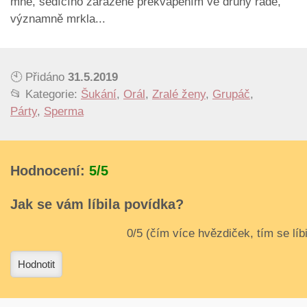
mně, sedícího zaraženě překvapením ve druhý řadě,
významně mrkla...
🕙 Přidáno
31.5.2019
📂 Kategorie:
Šukání
,
Orál
,
Zralé ženy
,
Grupáč
,
Párty
,
Sperma
Hodnocení:
5/5
Jak se vám líbila povídka?
3
4
Hodnotit