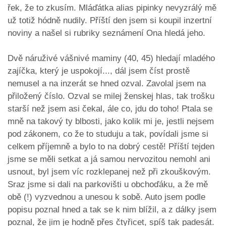
řek, že to zkusím. Mláďátka alias pipinky nevyzrálý mě
už totiž hódně nudily. Příští den jsem si koupil inzertní
noviny a našel si rubriky seznámení Ona hledá jeho.
Dvě náruživé vášnivé maminy (40, 45) hledají mladého
zajíčka, který je uspokojí..., dál jsem číst prostě
nemusel a na inzerát se hned ozval. Zavolal jsem na
přiložený číslo. Ozval se milej ženskej hlas, tak trošku
starší než jsem asi čekal, ále co, jdu do toho! Ptala se
mně na takový ty blbosti, jako kolik mi je, jestli nejsem
pod zákonem, co že to studuju a tak, povídali jsme si
celkem příjemně a bylo to na dobrý cestě! Příští tejden
jsme se měli setkat a já samou nervozitou nemohl ani
usnout, byl jsem víc rozklepanej než při zkouškovým.
Sraz jsme si dali na parkovišti u obchoďáku, a že mě
obě (!) vyzvednou a unesou k sobě. Auto jsem podle
popisu poznal hned a tak se k nim blížil, a z dálky jsem
poznal, že jim je hodně přes čtyřicet, spíš tak padesát.