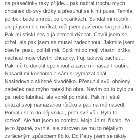
na prasečinky taky příjde... pak nabral trochu mých
chcanek do svý držky a přesunul se k mí puse. Tenhle
polibek bude smrdět po chcankách. Sundal mi roubík,
ale já jsem nic neříkal, měl jsem zavřenou svoji držku.
Pak mi stiskl nos a já nemohl dýchat. Chvíli jsem se
držel, ale pak jsem se musel nadechnout. Jakmile jsem
otevřel pusu, políbil mě. Spíš mi do mojí vlastní držky
nachcal moje vlastní chcanky. Fuj, taková pachuť...
Pak mě to donutil spolknout a zase mi nasadil roubík.
Nasadil mi kondoma a sám si vymazal anál.
Následovalo slíbené divadélko. Přesunul svůj oholený
zadeček nad mýho nateklího obra. Nevím co to bylo za
gel nebo lubrikat, ale voněl po mátě. Pak mi ještě
ukázal svoji namazanou růičku a pak na mě nasedl.
Pomalu sem do něj vnikal, proti své vůli. Byla to
rozkoš. Ale furt jsem to odmítal. Moje Já mi říkalo, že
je to špatné, zvrhlé, ale zároven se mu to nějakým
zvráceným způsobem líbilo. Do Petry jsem se nikdy