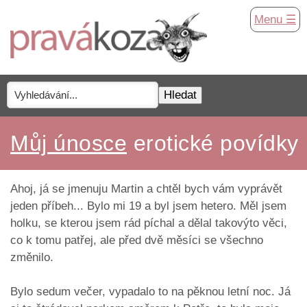
Menu ☰
Můj únosce
erotické povídky
Ahoj, já se jmenuju Martin a chtěl bych vám vyprávět
jeden příbeh... Bylo mi 19 a byl jsem hetero. Měl jsem
holku, se kterou jsem rád píchal a dělal takovýto věci,
co k tomu patřej, ale před dvě měsíci se všechno
změnilo.
Bylo sedum večer, vypadalo to na pěknou letní noc. Já