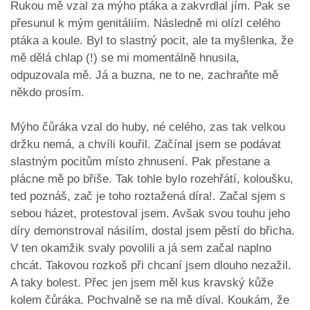
Rukou mě vzal za mýho ptáka a zakvrdlal jím. Pak se
přesunul k mým genitáliím. Následně mi olízl celého
ptáka a koule. Byl to slastný pocit, ale ta myšlenka, že
mě dělá chlap (!) se mi momentálně hnusila,
odpuzovala mě. Já a buzna, ne to ne, zachraňte mě
někdo prosím.
Mýho čůráka vzal do huby, né celého, zas tak velkou
držku nemá, a chvíli kouřil. Začínal jsem se podávat
slastným pocitům místo zhnusení. Pak přestane a
plácne mě po břiše. Tak tohle bylo rozehřátí, koloušku,
ted poznáš, zač je toho roztažená díra!. Začal sjem s
sebou házet, protestoval jsem. Avšak svou touhu jeho
díry demonstroval násilím, dostal jsem pěstí do břicha.
V ten okamžik svaly povolili a já sem začal naplno
chcát. Takovou rozkoš při chcaní jsem dlouho nezažil.
A taky bolest. Přec jen jsem měl kus kravský kůže
kolem čůráka. Pochvalně se na mě díval. Koukám, že