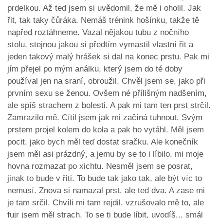
prdelkou. Až ted jsem si uvědomil, že mě i oholil. Jak
řit, tak taky čůráka. Nemáš trénink hošínku, takže tě
napřed roztáhneme. Vazal nějakou tubu z nočního
stolu, stejnou jakou si předtím vymastil vlastní řit a
jeden takový malý hrášek si dal na konec prstu. Pak mi
jím přejel po mým análku, který jsem do té doby
používal jen na sraní, obroužil. Chvěl jsem se, jako při
prvním sexu se ženou. Ovšem né přílišným nadšením,
ale spíš strachem z bolesti. A pak mi tam ten prst strčil.
Zamrazilo mě. Cítil jsem jak mi začíná tuhnout. Svým
prstem projel kolem do kola a pak ho vytáhl. Měl jsem
pocit, jako bych měl teď dostat sračku. Ale konečník
jsem měl asi prázdný, a jemu by se to i líbilo, mi moje
hovna rozmazat po xichtu. Nesměl jsem se posrat,
jinak to bude v řiti. To bude tak jako tak, ale být víc to
nemusí. Znova si namazal prst, ale ted dva. A zase mi
je tam srčil. Chvíli mi tam rejdil, vzrušovalo mě to, ale
fujr jsem měl strach. To se ti bude líbit, uvodíš... smál