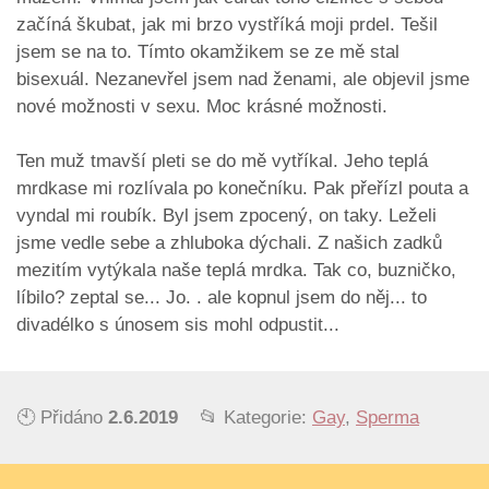
začíná škubat, jak mi brzo vystříká moji prdel. Tešil
jsem se na to. Tímto okamžikem se ze mě stal
bisexuál. Nezanevřel jsem nad ženami, ale objevil jsme
nové možnosti v sexu. Moc krásné možnosti.
Ten muž tmavší pleti se do mě vytříkal. Jeho teplá
mrdkase mi rozlívala po konečníku. Pak přeřízl pouta a
vyndal mi roubík. Byl jsem zpocený, on taky. Leželi
jsme vedle sebe a zhluboka dýchali. Z našich zadků
mezitím vytýkala naše teplá mrdka. Tak co, buzničko,
líbilo? zeptal se... Jo. . ale kopnul jsem do něj... to
divadélko s únosem sis mohl odpustit...
🕙 Přidáno
2.6.2019
📂 Kategorie:
Gay
,
Sperma