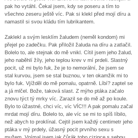
pak ho vytáhl. Čekal jsem, kdy se poseru a tím to
všechno zeseru ještě víc. Pak si klekl před mojí díru a
namastil si svou kládu tím lubrikantem.
Zaklekl a svým lesklím žaludem (neměl kondom) mi
přejel po zadečku. Pak přiložil žaluda na díru a zatlačil.
Bolelo to, ale stejnak do mě vnikl. Cítil jsem jeho žalud,
jeho naběhlí žíly, jeho teplou krev v mí prdeli. Slastný
pocit, už mi bylo fuk, že je to nemorální, že jsem se
stal kurvou, jsem se stal buznou, v ten okamžik mi to
bylo fuk. Vjížděl do mě pomalu, opatrně. Líbí? zaptel se
a já mlčel. Bože, taková slast. Z mýho ptáka začalo
znovu týct tý mrky víc. Zarazil se do mě až po koule.
Bylo to úžastné, chci víc, víc VÍC!!! A pak pomalu začal
mrdat mojí díru. Bolelo to, ale víc se mi to spíš líbilo,
než abych to proklínal. Cejtil jsem každý centimetr jeho
ptáka v mý prdely, úžasný pocit prvního sexu s
mužem. Vnímal jsem jak čůrák toho cizince s sebou