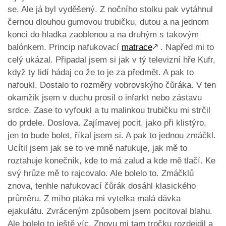
se. Ale já byl vyděšený. Z nočního stolku pak vytáhnul
černou dlouhou gumovou trubičku, dutou a na jednom
konci do hladka zaoblenou a na druhým s takovým
balónkem. Princip nafukovací
matrace
🡕
. Napřed mi to
celý ukázal. Připadal jsem si jak v tý televizní hře Kufr,
když ty lidí hádaj co že to je za předmět. A pak to
nafoukl. Dostalo to rozměry vobrovskýho čůráka. V ten
okamžik jsem v duchu prosil o infarkt nebo zástavu
srdce. Zase to vyfoukl a tu malinkou trubičku mi strčil
do prdele. Doslova. Zajímavej pocit, jako při klistýro,
jen to bude bolet, říkal jsem si. A pak to jednou zmáčkl.
Ucítil jsem jak se to ve mně nafukuje, jak mě to
roztahuje konečník, kde to má zalud a kde mě tlačí. Ke
svý hrůze mě to rajcovalo. Ale bolelo to. Zmáčklů
znova, tenhle nafukovací čůrák dosáhl klasického
průměru. Z mího ptáka mi vytelka malá dávka
ejakulátu. Zvráceným způsobem jsem pocitoval blahu.
Ale bolelo to ještě víc. Znovu mi tam tročku rozdejdil a