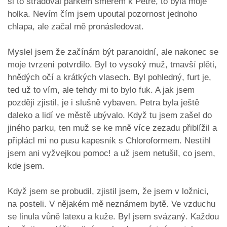
si to štrádoval parkem směrem k Petře, to byla moje
holka. Nevím čím jsem upoutal pozornost jednoho
chlapa, ale začal mě pronásledovat.
Myslel jsem že začínám být paranoidní, ale nakonec se
moje tvrzení potvrdilo. Byl to vysoký muž, tmavší plěti,
hnědých očí a krátkých vlasech. Byl pohledný, furt je,
ted už to vím, ale tehdy mi to bylo fuk. A jak jsem
později zjistil, je i slušně vybaven. Petra byla ještě
daleko a lidí ve městě ubývalo. Když tu jsem zašel do
jiného parku, ten muž se ke mně více zezadu přiblížil a
připlácl mi no pusu kapesník s Chloroformem. Nestihl
jsem ani vyžvejkou pomoc! a už jsem netušil, co jsem,
kde jsem.
Když jsem se probudil, zjistil jsem, že jsem v ložnici,
na posteli. V nějakém mě neznámem bytě. Ve vzduchu
se linula vůně latexu a kuže. Byl jsem svázaný. Každou