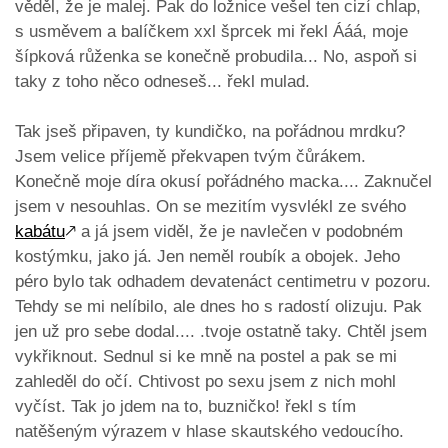
věděl, že je malej. Pak do ložnice vešel ten cizí chlap,
s usměvem a balíčkem xxl šprcek mi řekl Ááá, moje
šípková růženka se konečně probudila... No, aspoň si
taky z toho něco odneseš... řekl mulad.
Tak jseš připaven, ty kundičko, na pořádnou mrdku?
Jsem velice příjemě překvapen tvým čůrákem.
Konečně moje díra okusí pořádného macka.... Zaknučel
jsem v nesouhlas. On se mezitím vysvlékl ze svého
kabátu
🡕
a já jsem viděl, že je navlečen v podobném
kostýmku, jako já. Jen neměl roubík a obojek. Jeho
péro bylo tak odhadem devatenáct centimetru v pozoru.
Tehdy se mi nelíbilo, ale dnes ho s radostí olizuju. Pak
jen už pro sebe dodal.... .tvoje ostatně taky. Chtěl jsem
vykřiknout. Sednul si ke mně na postel a pak se mi
zahleděl do očí. Chtivost po sexu jsem z nich mohl
vyčíst. Tak jo jdem na to, buzničko! řekl s tím
natěšeným výrazem v hlase skautského vedoucího.