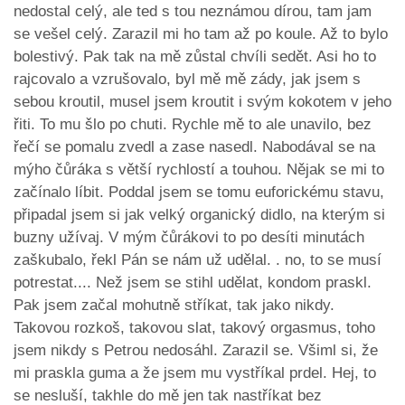
nedostal celý, ale ted s tou neznámou dírou, tam jam
se vešel celý. Zarazil mi ho tam až po koule. Až to bylo
bolestivý. Pak tak na mě zůstal chvíli sedět. Asi ho to
rajcovalo a vzrušovalo, byl mě mě zády, jak jsem s
sebou kroutil, musel jsem kroutit i svým kokotem v jeho
řiti. To mu šlo po chuti. Rychle mě to ale unavilo, bez
řečí se pomalu zvedl a zase nasedl. Nabodával se na
mýho čůráka s větší rychlostí a touhou. Nějak se mi to
začínalo líbit. Poddal jsem se tomu euforickému stavu,
připadal jsem si jak velký organický didlo, na kterým si
buzny užívaj. V mým čůrákovi to po desíti minutách
zaškubalo, řekl Pán se nám už udělal. . no, to se musí
potrestat.... Než jsem se stihl udělat, kondom praskl.
Pak jsem začal mohutně stříkat, tak jako nikdy.
Takovou rozkoš, takovou slat, takový orgasmus, toho
jsem nikdy s Petrou nedosáhl. Zarazil se. Všiml si, že
mi praskla guma a že jsem mu vystříkal prdel. Hej, to
se nesluší, takhle do mě jen tak nastříkat bez