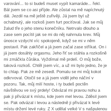
varování... to si budeš muset vypít kamaráde... řekl.
Bál jsem se co asi příjde. Ale zůstal na mě napíchnutý
dál. Jezdil na mě ještě zuřivěji. Já jsem byl už
ochabnutý, ale rozkoš jsem furt pociťoval. Jak se můj
žalud tře o jeho stenu konečníku. Netrvalo dlouho a
zase sem pocítil jak se mi do něj nahrnula krev. Můj
únosce vzdychl víc spokojeně, když se mi v něm
postavil. Pak zakřičel a já jsem začal zase stříkat. On i
já jsem dosáhly orgasmu. Jeho řiť se stáhla a rozkošně
mi zmáčkla čůráka. Vyždímal mě prdelí. O můj bože,
taková rozkoš. Chtěl jsem víc, a už mi bylo jedno, že je
to chlap. Pak ze mě zesedl. Pomalu se mi můj kokot
odkrvoval. Otočil se a já jsem viděl jeho náčiní v
pozoru. Tak, můj milí hoste, i ty budeš poctěn
návštěvou ve svý prdely! Odvázal mi pravou nohu a
pak ji přivázal k místu, kde jsem mel levou. Zděsil jsem
se. Pak odvázal i levou a následně ji přivázal k levé
místu držení levé ruky. Z X udělal velké V s našpulenou