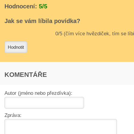
Hodnocení:
5/5
Jak se vám líbila povídka?
3
4
Hodnotit
KOMENTÁŘE
Autor (jméno nebo přezdívka):
Zpráva: