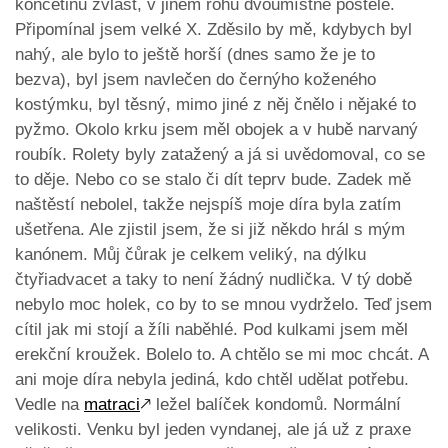
končetinu zvlášt, v jiném rohu dvoumístné postele.
Připomínal jsem velké X. Zděsilo by mě, kdybych byl
nahý, ale bylo to ještě horší (dnes samo že je to
bezva), byl jsem navlečen do černýho koženého
kostýmku, byl těsný, mimo jiné z něj čnělo i nějaké to
pyžmo. Okolo krku jsem měl obojek a v hubě narvaný
roubík. Rolety byly zatažený a já si uvědomoval, co se
to děje. Nebo co se stalo či dít teprv bude. Zadek mě
naštěstí nebolel, takže nejspíš moje díra byla zatím
ušetřena. Ale zjistil jsem, že si již někdo hrál s mým
kanónem. Můj čůrak je celkem veliký, na dýlku
čtyřiadvacet a taky to není žádný nudlička. V tý době
nebylo moc holek, co by to se mnou vydrželo. Teď jsem
cítil jak mi stojí a žíli naběhlé. Pod kulkami jsem měl
erekční kroužek. Bolelo to. A chtělo se mi moc chcát. A
ani moje díra nebyla jediná, kdo chtěl udělat potřebu.
Vedle na
matraci
🡕
ležel balíček kondomů. Normální
velikosti. Venku byl jeden vyndanej, ale já už z praxe