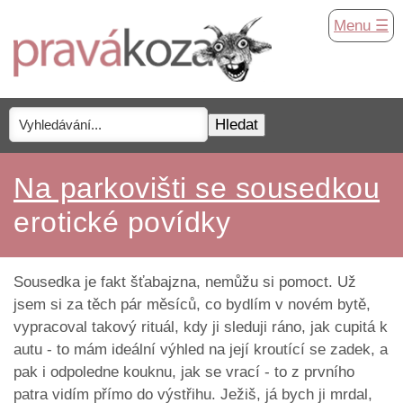
Menu ☰
Na parkovišti se sousedkou
erotické povídky
Sousedka je fakt šťabajzna, nemůžu si pomoct. Už
jsem si za těch pár měsíců, co bydlím v novém bytě,
vypracoval takový rituál, kdy ji sleduji ráno, jak cupitá k
autu - to mám ideální výhled na její kroutící se zadek, a
pak i odpoledne kouknu, jak se vrací - to z prvního
patra vidím přímo do výstřihu. Ježiš, já bych ji mrdal,