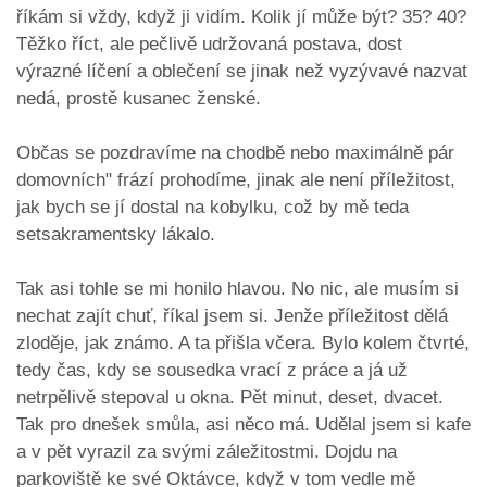
říkám si vždy, když ji vidím. Kolik jí může být? 35? 40?
Těžko říct, ale pečlivě udržovaná postava, dost
výrazné líčení a oblečení se jinak než vyzývavé nazvat
nedá, prostě kusanec ženské.
Občas se pozdravíme na chodbě nebo maximálně pár
domovních" frází prohodíme, jinak ale není příležitost,
jak bych se jí dostal na kobylku, což by mě teda
setsakramentsky lákalo.
Tak asi tohle se mi honilo hlavou. No nic, ale musím si
nechat zajít chuť, říkal jsem si. Jenže příležitost dělá
zloděje, jak známo. A ta přišla včera. Bylo kolem čtvrté,
tedy čas, kdy se sousedka vrací z práce a já už
netrpělivě stepoval u okna. Pět minut, deset, dvacet.
Tak pro dnešek smůla, asi něco má. Udělal jsem si kafe
a v pět vyrazil za svými záležitostmi. Dojdu na
parkoviště ke své Oktávce, když v tom vedle mě