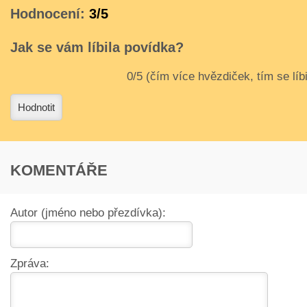
Hodnocení:
3/5
Jak se vám líbila povídka?
3
4
Hodnotit
KOMENTÁŘE
Autor (jméno nebo přezdívka):
Zpráva: