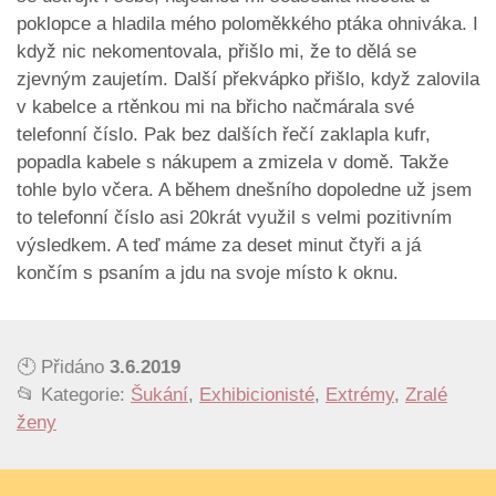
poklopce a hladila mého poloměkkého ptáka ohniváka. I
když nic nekomentovala, přišlo mi, že to dělá se
zjevným zaujetím. Další překvápko přišlo, když zalovila
v kabelce a rtěnkou mi na břicho načmárala své
telefonní číslo. Pak bez dalších řečí zaklapla kufr,
popadla kabele s nákupem a zmizela v domě. Takže
tohle bylo včera. A během dnešního dopoledne už jsem
to telefonní číslo asi 20krát využil s velmi pozitivním
výsledkem. A teď máme za deset minut čtyři a já
končím s psaním a jdu na svoje místo k oknu.
🕙 Přidáno
3.6.2019
📂 Kategorie:
Šukání
,
Exhibicionisté
,
Extrémy
,
Zralé
ženy