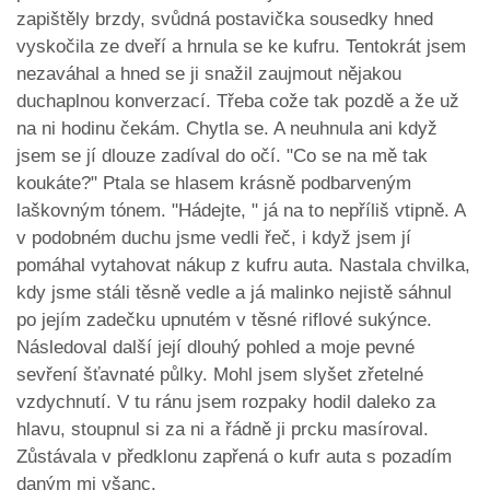
zapištěly brzdy, svůdná postavička sousedky hned
vyskočila ze dveří a hrnula se ke kufru. Tentokrát jsem
nezaváhal a hned se ji snažil zaujmout nějakou
duchaplnou konverzací. Třeba cože tak pozdě a že už
na ni hodinu čekám. Chytla se. A neuhnula ani když
jsem se jí dlouze zadíval do očí. "Co se na mě tak
koukáte?" Ptala se hlasem krásně podbarveným
laškovným tónem. "Hádejte, " já na to nepříliš vtipně. A
v podobném duchu jsme vedli řeč, i když jsem jí
pomáhal vytahovat nákup z kufru auta. Nastala chvilka,
kdy jsme stáli těsně vedle a já malinko nejistě sáhnul
po jejím zadečku upnutém v těsné riflové sukýnce.
Následoval další její dlouhý pohled a moje pevné
sevření šťavnaté půlky. Mohl jsem slyšet zřetelné
vzdychnutí. V tu ránu jsem rozpaky hodil daleko za
hlavu, stoupnul si za ni a řádně ji prcku masíroval.
Zůstávala v předklonu zapřená o kufr auta s pozadím
daným mi všanc.