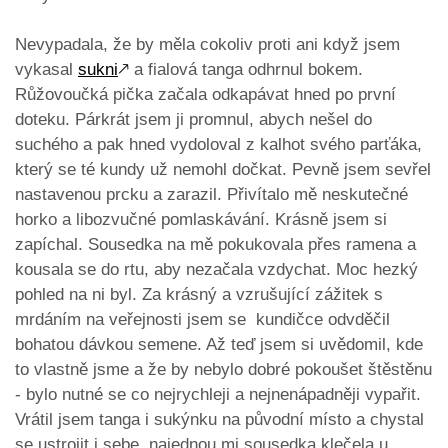
Nevypadala, že by měla cokoliv proti ani když jsem
vykasal
sukni
🡕
a fialová tanga odhrnul bokem.
Růžovoučká pička začala odkapávat hned po první
doteku. Párkrát jsem ji promnul, abych nešel do
suchého a pak hned vydoloval z kalhot svého parťáka,
který se té kundy už nemohl dočkat. Pevně jsem sevřel
nastavenou prcku a zarazil. Přivítalo mě neskutečné
horko a libozvučné pomlaskávání. Krásně jsem si
zapíchal. Sousedka na mě pokukovala přes ramena a
kousala se do rtu, aby nezačala vzdychat. Moc hezký
pohled na ni byl. Za krásný a vzrušující zážitek s
mrdáním na veřejnosti jsem se kundičce odvděčil
bohatou dávkou semene. Až teď jsem si uvědomil, kde
to vlastně jsme a že by nebylo dobré pokoušet štěstěnu
- bylo nutné se co nejrychleji a nejnenápadněji vypařit.
Vrátil jsem tanga i sukýnku na původní místo a chystal
se ustrojit i sebe, najednou mi sousedka klečela u