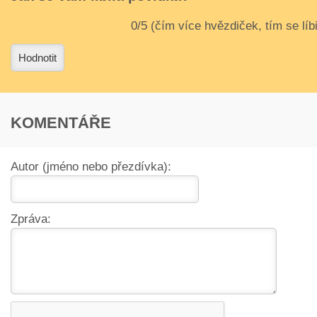
3
4
Hodnotit
KOMENTÁŘE
Autor (jméno nebo přezdívka):
Zpráva: