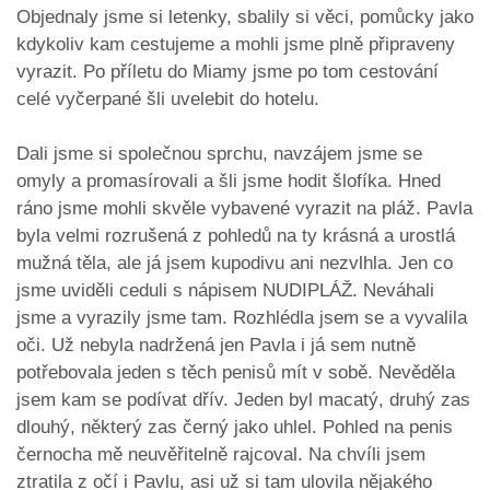
Objednaly jsme si letenky, sbalily si věci, pomůcky jako
kdykoliv kam cestujeme a mohli jsme plně připraveny
vyrazit. Po příletu do Miamy jsme po tom cestování
celé vyčerpané šli uvelebit do hotelu.
Dali jsme si společnou sprchu, navzájem jsme se
omyly a promasírovali a šli jsme hodit šlofíka. Hned
ráno jsme mohli skvěle vybavené vyrazit na pláž. Pavla
byla velmi rozrušená z pohledů na ty krásná a urostlá
mužná těla, ale já jsem kupodivu ani nezvlhla. Jen co
jsme uviděli ceduli s nápisem NUDIPLÁŽ. Neváhali
jsme a vyrazily jsme tam. Rozhlédla jsem se a vyvalila
oči. Už nebyla nadržená jen Pavla i já sem nutně
potřebovala jeden s těch penisů mít v sobě. Nevěděla
jsem kam se podívat dřív. Jeden byl macatý, druhý zas
dlouhý, některý zas černý jako uhlel. Pohled na penis
černocha mě neuvěřitelně rajcoval. Na chvíli jsem
ztratila z očí i Pavlu, asi už si tam ulovila nějakého