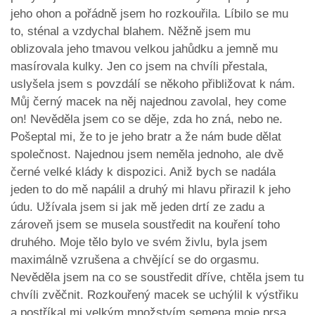
jeho ohon a pořádně jsem ho rozkouřila. Líbilo se mu
to, sténal a vzdychal blahem. Něžně jsem mu
oblizovala jeho tmavou velkou jahůdku a jemně mu
masírovala kulky. Jen co jsem na chvíli přestala,
uslyšela jsem s povzdálí se někoho přibližovat k nám.
Můj černý macek na něj najednou zavolal, hey come
on! Nevěděla jsem co se děje, zda ho zná, nebo ne.
Pošeptal mi, že to je jeho bratr a že nám bude dělat
společnost. Najednou jsem neměla jednoho, ale dvě
černé velké klády k dispozici. Aniž bych se nadála
jeden to do mě napálil a druhý mi hlavu přirazil k jeho
údu. Užívala jsem si jak mě jeden drtí ze zadu a
zároveň jsem se musela soustředit na kouření toho
druhého. Moje tělo bylo ve svém živlu, byla jsem
maximálně vzrušena a chvějící se do orgasmu.
Nevěděla jsem na co se soustředit dříve, chtěla jsem tu
chvíli zvěčnit. Rozkouřený macek se uchýlil k výstřiku
a postříkal mi velkým množstvím semena moje prsa.