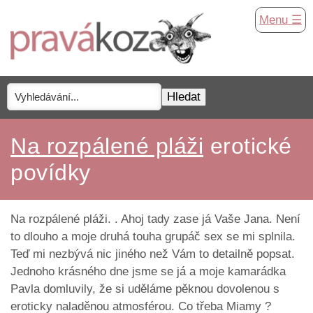
Menu ☰
Na rozpálené pláži
erotické
povídky
Na rozpálené pláži. . Ahoj tady zase já Vaše Jana. Není
to dlouho a moje druhá touha grupáč sex se mi splnila.
Teď mi nezbývá nic jiného než Vám to detailně popsat.
Jednoho krásného dne jsme se já a moje kamarádka
Pavla domluvily, že si uděláme pěknou dovolenou s
eroticky naladěnou atmosférou. Co třeba Miamy ?