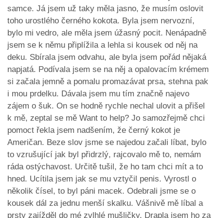
samce. Já jsem už taky měla jasno, že musím oslovit
toho urostlého černého kokota. Byla jsem nervozní,
bylo mi vedro, ale měla jsem úžasný pocit. Nenápadně
jsem se k němu připlížila a lehla si kousek od něj na
deku. Sbírala jsem odvahu, ale byla jsem pořád nějaká
napjatá. Podívala jsem se na něj a opalovacím krémem
si začala jemně a pomalu promazávat prsa, stehna pak
i mou prdelku. Dávala jsem mu tím značně najevo
zájem o šuk. On se hodně rychle nechal ulovit a přišel
k mě, zeptal se mě Want to help? Jo samozřejmě chci
pomoct řekla jsem nadšením, že černý kokot je
Američan. Beze slov jsme se najedou začali líbat, bylo
to vzrušující jak byl přidrzlý, rajcovalo mě to, nemám
ráda ostýchavost. Určitě tušil, že ho tam chci mít a to
hned. Ucítila jsem jak se mu vztyčil penis. Vyrostl o
několik čísel, to byl páni macek. Odebrali jsme se o
kousek dál za jednu menší skalku. Vášnivě mě líbal a
prsty zajížděl do mé zvlhlé mušličky. Drapla jsem ho za