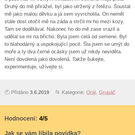
Druhý do mě přirážel, byl jako utržený z řetězu. Šoustal
mě jako malou děvku a já sem vyvrcholila. On neměl
stále dost otočil mě na záda a strčil mi ho mezi kozy.
Tam se dodělával. Nakonec ho do mě zase vrazil a
udělal se mi na břicho. Byla jsem celá od semene. Byl
to blahodárný a uspokojující pocit. Šla jsem se umýt do
moře a ty dva černé ocásky jsem už nikdy neviděla.
Není dovolená jako dovolená. Takže šukejte,
experimentuje, užívejte si.
🕙 Přidáno
3.6.2019
📂 Kategorie:
Orál
,
Grupáč
Hodnocení:
4/5
Jak se vám líbila povídka?