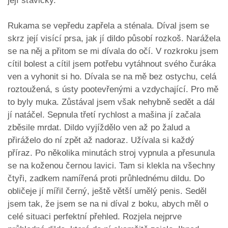
její šťávičky.
Rukama se vepředu zapřela a sténala. Díval jsem se
skrz její visící prsa, jak jí dildo působí rozkoš. Narážela
se na něj a přitom se mi dívala do očí. V rozkroku jsem
cítil bolest a cítil jsem potřebu vytáhnout svého čuráka
ven a vyhonit si ho. Dívala se na mě bez ostychu, celá
roztoužená, s ústy pootevřenými a vzdychající. Pro mě
to byly muka. Zůstával jsem však nehybně sedět a dál
jí natáčel. Sepnula třetí rychlost a mašina jí začala
zběsile mrdat. Dildo vyjíždělo ven až po žalud a
přiráželo do ní zpět až nadoraz. Užívala si každý
příraz. Po několika minutách stroj vypnula a přesunula
se na koženou černou lavici. Tam si klekla na všechny
čtyři, zadkem namířená proti průhlednému dildu. Do
obličeje jí mířil černý, ještě větší umělý penis. Seděl
jsem tak, že jsem se na ni díval z boku, abych měl o
celé situaci perfektní přehled. Rozjela nejprve