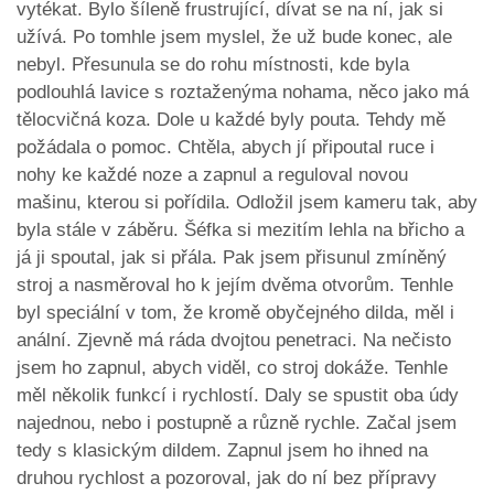
vytékat. Bylo šíleně frustrující, dívat se na ní, jak si
užívá. Po tomhle jsem myslel, že už bude konec, ale
nebyl. Přesunula se do rohu místnosti, kde byla
podlouhlá lavice s roztaženýma nohama, něco jako má
tělocvičná koza. Dole u každé byly pouta. Tehdy mě
požádala o pomoc. Chtěla, abych jí připoutal ruce i
nohy ke každé noze a zapnul a reguloval novou
mašinu, kterou si pořídila. Odložil jsem kameru tak, aby
byla stále v záběru. Šéfka si mezitím lehla na břicho a
já ji spoutal, jak si přála. Pak jsem přisunul zmíněný
stroj a nasměroval ho k jejím dvěma otvorům. Tenhle
byl speciální v tom, že kromě obyčejného dilda, měl i
anální. Zjevně má ráda dvojtou penetraci. Na nečisto
jsem ho zapnul, abych viděl, co stroj dokáže. Tenhle
měl několik funkcí i rychlostí. Daly se spustit oba údy
najednou, nebo i postupně a různě rychle. Začal jsem
tedy s klasickým dildem. Zapnul jsem ho ihned na
druhou rychlost a pozoroval, jak do ní bez přípravy