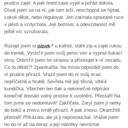
prudce zajel. A pak hned zase vyjel a pořád dokola.
Díval jsem se na ní, jak tam leží, neschopná se hýbat,
cokoli dělat, nebo regulovat. Jen zatínala spoutané ruce
v pěsti a vzdychala. Její bezmoc a odevzdanost mě
ještě víc vzrušovala.
Rozepl jsem si
pásek
🡕
u kalhot, stáhl zip a zajel rukou
do trenek. Vystrčil jsem svůj penis ven a vypnul šukací
stroj. Odstrčil jsem ho stranou a přistoupil k ní zezadu.
Co to děláš?! Zpanikařila. Na místo odpovědi jsem do
ní prudce přirazil. Vrazil jsem do ní svůj ocas
nepříčetně a hrubě. Sevřela mě její těsná, vlhká
kundička. Všechen ten tlak a nekonečné odpírání
konečně dostalo volný prostor k uvolnění. Přestaň! Na
tom jsme se nedomluvili! Zakřičela. Zaryl jsem jí nehty
do boků a znovu tvrdě přirazil. A pak znovu. Okamžitě
přestaň! Přikázala, ale já ji neposlouchal. Vrážel jsem
ho do ní až na doraz a její námitky nevnímal.