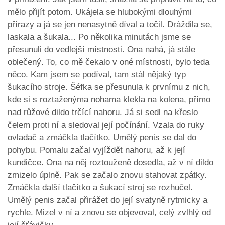
mělo přijít potom. Ukájela se hlubokými dlouhými
přírazy a já se jen nenasytně díval a točil. Dráždila se,
laskala a šukala... Po několika minutách jsme se
přesunuli do vedlejší místnosti. Ona nahá, já stále
oblečený. To, co mě čekalo v oné místnosti, bylo teda
něco. Kam jsem se podíval, tam stál nějaký typ
šukacího stroje. Šéfka se přesunula k prvnímu z nich,
kde si s roztaženýma nohama klekla na kolena, přímo
nad růžové dildo trčící nahoru. Já si sedl na křeslo
čelem proti ní a sledoval její počínání. Vzala do ruky
ovladač a zmáčkla tlačítko. Umělý penis se dal do
pohybu. Pomalu začal vyjíždět nahoru, až k její
kundičce. Ona na něj roztouženě dosedla, až v ní dildo
zmizelo úplně. Pak se začalo znovu stahovat zpátky.
Zmáčkla další tlačítko a šukací stroj se rozhučel.
Umělý penis začal přirážet do její svatyně rytmicky a
rychle. Mizel v ní a znovu se objevoval, celý zvlhlý od