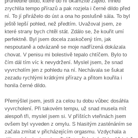
průhledné dildo, které do ní okamžitě zajelo. Ihned
zrychlila tempo přírazů a pak rozjela i černé dildo před
ní. To jí přiráželo do úst a ona ho poslušně sála. To byl
ještě lepší pohled, než předtím. Uvažoval jsem, ze
které strany bych chtěl stát. Zdálo se, že kouřit umí
perfektně. Byl jsem docela zaskočený tím, jak
nespoutaně a odvázaně se moje nadřízená dokázala
chovat. V penisu mi bolestivě tepalo chtíčem. Bylo to
čím dál tím víc k nevydržení. Myslel jsem, že snad
vyvrcholím jen z pohledu na ní. Nechávala se šukat
zezadu rychlými krátkými přírazy a přitom kouřila i
honila černé dildo.
Přemýšlel jsem, jestli za celou tu dobu vůbec dosáhla
vyvrcholení. Při takovém tempu, už snad musela mít
alespoň tři, myslel jsem si. V příštích vteřinách jsem
ovšem byl vyveden z omylu. S hlasitým zasténáním se
začala zmítat v přicházejícím orgasmu. Vzdychala a