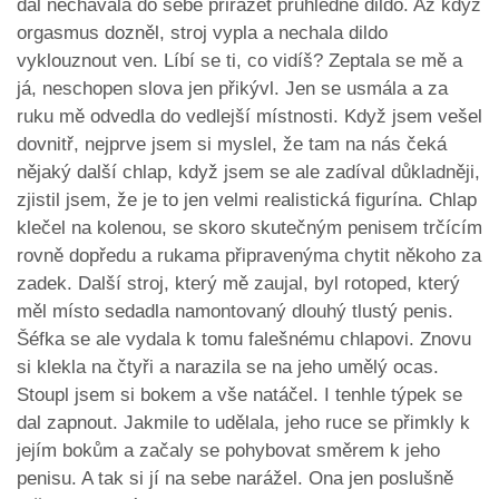
dál nechávala do sebe přirážet průhledné dildo. Až když
orgasmus dozněl, stroj vypla a nechala dildo
vyklouznout ven. Líbí se ti, co vidíš? Zeptala se mě a
já, neschopen slova jen přikývl. Jen se usmála a za
ruku mě odvedla do vedlejší místnosti. Když jsem vešel
dovnitř, nejprve jsem si myslel, že tam na nás čeká
nějaký další chlap, když jsem se ale zadíval důkladněji,
zjistil jsem, že je to jen velmi realistická figurína. Chlap
klečel na kolenou, se skoro skutečným penisem trčícím
rovně dopředu a rukama připravenýma chytit někoho za
zadek. Další stroj, který mě zaujal, byl rotoped, který
měl místo sedadla namontovaný dlouhý tlustý penis.
Šéfka se ale vydala k tomu falešnému chlapovi. Znovu
si klekla na čtyři a narazila se na jeho umělý ocas.
Stoupl jsem si bokem a vše natáčel. I tenhle týpek se
dal zapnout. Jakmile to udělala, jeho ruce se přimkly k
jejím bokům a začaly se pohybovat směrem k jeho
penisu. A tak si jí na sebe narážel. Ona jen poslušně