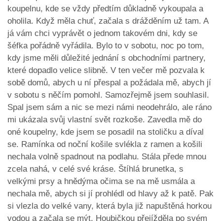
koupelnu, kde se vždy předtím důkladně vykoupala a
oholila. Když měla chuť, začala s drážděním už tam. A
já vám chci vyprávět o jednom takovém dni, kdy se
šéfka pořádně vyřádila. Bylo to v sobotu, noc po tom,
kdy jsme měli důležité jednání s obchodními partnery,
které dopadlo velice slibně. V ten večer mě pozvala k
sobě domů, abych u ní přespal a požádala mě, abych jí
v sobotu s něčím pomohl. Samozřejmě jsem souhlasil.
Spal jsem sám a nic se mezi námi neodehrálo, ale ráno
mi ukázala svůj vlastní svět rozkoše. Zavedla mě do
oné koupelny, kde jsem se posadil na stoličku a díval
se. Ramínka od noční košile svlékla z ramen a košili
nechala volně spadnout na podlahu. Stála přede mnou
zcela nahá, v celé své kráse. Štíhlá brunetka, s
velkými prsy a hnědýma očima se na mě usmála a
nechala mě, abych si jí prohlédl od hlavy až k patě. Pak
si vlezla do velké vany, která byla již napuštěná horkou
vodou a začala se mýt. Houbičkou přejížděla po svém