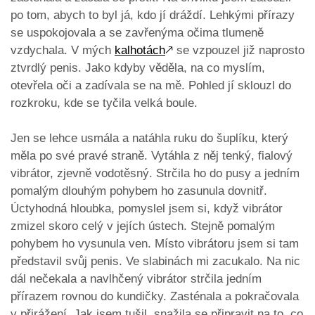
po tom, abych to byl já, kdo jí dráždí. Lehkými přírazy
se uspokojovala a se zavřenýma očima tlumeně
vzdychala. V mých
kalhotách
🡕
se vzpouzel již naprosto
ztvrdlý penis. Jako kdyby věděla, na co myslím,
otevřela oči a zadívala se na mě. Pohled jí sklouzl do
rozkroku, kde se tyčila velká boule.
Jen se lehce usmála a natáhla ruku do šuplíku, který
měla po své pravé straně. Vytáhla z něj tenký, fialový
vibrátor, zjevně vodotěsný. Strčila ho do pusy a jedním
pomalým dlouhým pohybem ho zasunula dovnitř.
Úctyhodná hloubka, pomyslel jsem si, když vibrátor
zmizel skoro celý v jejích ústech. Stejně pomalým
pohybem ho vysunula ven. Místo vibrátoru jsem si tam
představil svůj penis. Ve slabinách mi zacukalo. Na nic
dál nečekala a navlhčený vibrátor strčila jedním
přírazem rovnou do kundičky. Zasténala a pokračovala
v přirážení. Jak jsem tušil, snažila se připravit na to, co