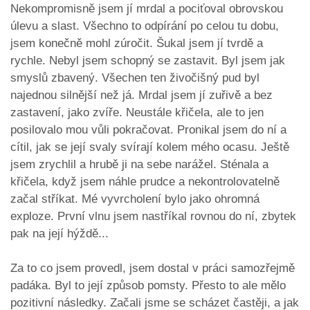
Nekompromisně jsem jí mrdal a pociťoval obrovskou
úlevu a slast. Všechno to odpírání po celou tu dobu,
jsem konečně mohl zúročit. Šukal jsem jí tvrdě a
rychle. Nebyl jsem schopný se zastavit. Byl jsem jak
smyslů zbavený. Všechen ten živočišný pud byl
najednou silnější než já. Mrdal jsem jí zuřivě a bez
zastavení, jako zvíře. Neustále křičela, ale to jen
posilovalo mou vůli pokračovat. Pronikal jsem do ní a
cítil, jak se její svaly svírají kolem mého ocasu. Ještě
jsem zrychlil a hrubě ji na sebe narážel. Sténala a
křičela, když jsem náhle prudce a nekontrolovatelně
začal stříkat. Mé vyvrcholení bylo jako ohromná
exploze. První vlnu jsem nastříkal rovnou do ní, zbytek
pak na její hýždě...
Za to co jsem provedl, jsem dostal v práci samozřejmě
padáka. Byl to její způsob pomsty. Přesto to ale mělo
pozitivní následky. Začali jsme se scházet častěji, a jak