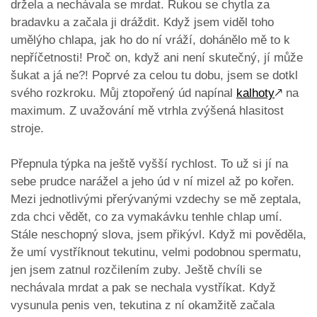
držela a nechávala se mrdat. Rukou se chytla za
bradavku a začala ji dráždit. Když jsem viděl toho
umělýho chlapa, jak ho do ní vráží, dohánělo mě to k
nepříčetnosti! Proč on, když ani není skutečný, jí může
šukat a já ne?! Poprvé za celou tu dobu, jsem se dotkl
svého rozkroku. Můj ztopořený úd napínal
kalhoty
🡕
na
maximum. Z uvažování mě vtrhla zvýšená hlasitost
stroje.
Přepnula týpka na ještě vyšší rychlost. To už si jí na
sebe prudce narážel a jeho úd v ní mizel až po kořen.
Mezi jednotlivými přerývanými vzdechy se mě zeptala,
zda chci vědět, co za vymakávku tenhle chlap umí.
Stále neschopný slova, jsem přikývl. Když mi pověděla,
že umí vystříknout tekutinu, velmi podobnou spermatu,
jen jsem zatnul rozčilením zuby. Ještě chvíli se
nechávala mrdat a pak se nechala vystříkat. Když
vysunula penis ven, tekutina z ní okamžitě začala