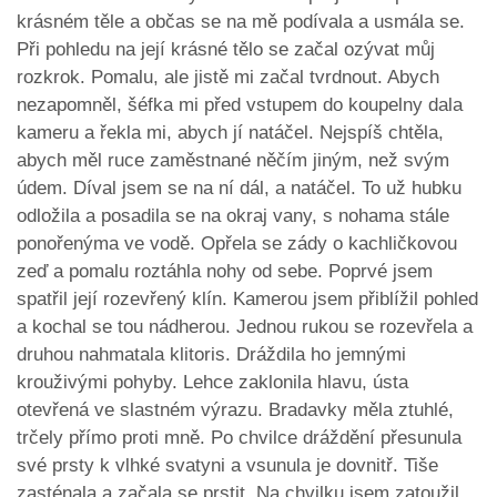
krásném těle a občas se na mě podívala a usmála se.
Při pohledu na její krásné tělo se začal ozývat můj
rozkrok. Pomalu, ale jistě mi začal tvrdnout. Abych
nezapomněl, šéfka mi před vstupem do koupelny dala
kameru a řekla mi, abych jí natáčel. Nejspíš chtěla,
abych měl ruce zaměstnané něčím jiným, než svým
údem. Díval jsem se na ní dál, a natáčel. To už hubku
odložila a posadila se na okraj vany, s nohama stále
ponořenýma ve vodě. Opřela se zády o kachličkovou
zeď a pomalu roztáhla nohy od sebe. Poprvé jsem
spatřil její rozevřený klín. Kamerou jsem přiblížil pohled
a kochal se tou nádherou. Jednou rukou se rozevřela a
druhou nahmatala klitoris. Dráždila ho jemnými
krouživými pohyby. Lehce zaklonila hlavu, ústa
otevřená ve slastném výrazu. Bradavky měla ztuhlé,
trčely přímo proti mně. Po chvilce dráždění přesunula
své prsty k vlhké svatyni a vsunula je dovnitř. Tiše
zasténala a začala se prstit. Na chvilku jsem zatoužil