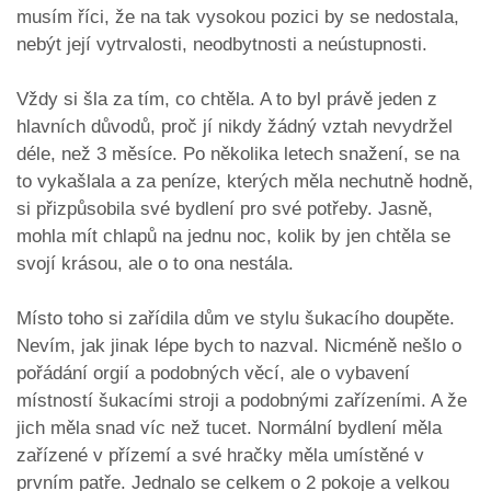
musím říci, že na tak vysokou pozici by se nedostala,
nebýt její vytrvalosti, neodbytnosti a neústupnosti.
Vždy si šla za tím, co chtěla. A to byl právě jeden z
hlavních důvodů, proč jí nikdy žádný vztah nevydržel
déle, než 3 měsíce. Po několika letech snažení, se na
to vykašlala a za peníze, kterých měla nechutně hodně,
si přizpůsobila své bydlení pro své potřeby. Jasně,
mohla mít chlapů na jednu noc, kolik by jen chtěla se
svojí krásou, ale o to ona nestála.
Místo toho si zařídila dům ve stylu šukacího doupěte.
Nevím, jak jinak lépe bych to nazval. Nicméně nešlo o
pořádání orgií a podobných věcí, ale o vybavení
místností šukacími stroji a podobnými zařízeními. A že
jich měla snad víc než tucet. Normální bydlení měla
zařízené v přízemí a své hračky měla umístěné v
prvním patře. Jednalo se celkem o 2 pokoje a velkou