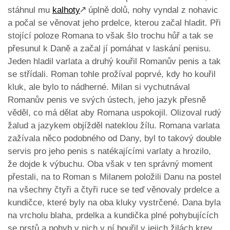
stáhnul mu
kalhoty
🡕
úplně dolů, nohy vyndal z nohavic
a počal se věnovat jeho prdelce, kterou začal hladit. Při
stojící poloze Romana to však šlo trochu hůř a tak se
přesunul k Daně a začal jí pomáhat v laskání penisu.
Jeden hladil varlata a druhý kouřil Romanův penis a tak
se střídali. Roman tohle prožíval poprvé, kdy ho kouřil
kluk, ale bylo to nádherné. Milan si vychutnával
Romanův penis ve svých ústech, jeho jazyk přesně
věděl, co má dělat aby Romana uspokojil. Olizoval rudý
žalud a jazykem objížděl nateklou žílu. Romana varlata
zažívala něco podobného od Dany, byl to takový double
servis pro jeho penis s natékajícími varlaty a hrozilo,
že dojde k výbuchu. Oba však v ten správný moment
přestali, na to Roman s Milanem položili Danu na postel
na všechny čtyři a čtyři ruce se teď věnovaly prdelce a
kundičce, které byly na oba kluky vystrčené. Dana byla
na vrcholu blaha, prdelka a kundička plné pohybujících
se prstů a pohyb v nich v ní bouřil v jejich žilách krev,