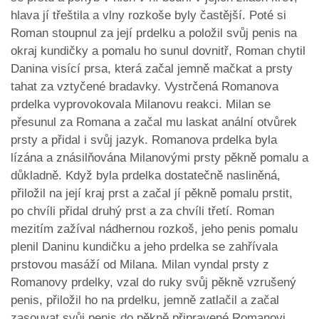
hlava jí třeštila a vlny rozkoše byly častější. Poté si
Roman stoupnul za její prdelku a položil svůj penis na
okraj kundičky a pomalu ho sunul dovnitř, Roman chytil
Danina visící prsa, která začal jemně mačkat a prsty
tahat za vztyčené bradavky. Vystrčená Romanova
prdelka vyprovokovala Milanovu reakci. Milan se
přesunul za Romana a začal mu laskat anální otvůrek
prsty a přidal i svůj jazyk. Romanova prdelka byla
lízána a znásilňována Milanovými prsty pěkně pomalu a
důkladně. Když byla prdelka dostatečně nasliněná,
přiložil na její kraj prst a začal jí pěkně pomalu prstit,
po chvíli přidal druhý prst a za chvíli třetí. Roman
mezitím zažíval nádhernou rozkoš, jeho penis pomalu
plenil Daninu kundičku a jeho prdelka se zahřívala
prstovou masáží od Milana. Milan vyndal prsty z
Romanovy prdelky, vzal do ruky svůj pěkně vzrušený
penis, přiložil ho na prdelku, jemně zatlačil a začal
zasouvat svůj penis do pěkně připravené Romanovi