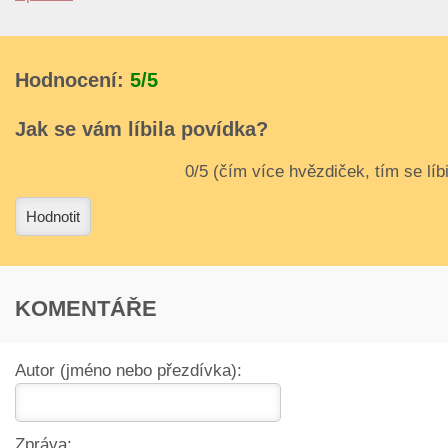
Hodnocení:
5/5
Jak se vám líbila povídka?
3
4
Hodnotit
KOMENTÁŘE
Autor (jméno nebo přezdívka):
Zpráva: