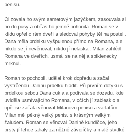
penisu.
Olizovala ho svým sametovým jazýčkem, zasouvala si
ho do pusy a občas ho jemně pohonila. Roman se v
klidu opřel o rám dveří a sledoval pohyby těl na posteli.
Dana měla prdelku vyšpulenou přímo na Romana, ale
nikdo se jí nevěnoval, nikdo jí nelaskal. Milan zahlédl
Romana ve dveřích, usmál se na něj a spiklenecky
mrknul.
Roman to pochopil, udělal krok dopředu a začal
vystrčenou Daninu prdelku hladit. Při prvním dotyku s
prdelkou sebou Dana cukla a podívala se dozadu, kde
uviděla usmívajícího Romana, v očích jí zablesklo a
opět se začala věnovat Milanovu penisu a varlatům.
Milan měl pěkný velký penis, s krásným velkým
žaludem. Roman se věnoval Danině kundičce, jeho
prsty jí lehce tahaly za něžné závojíčky a malé stydké