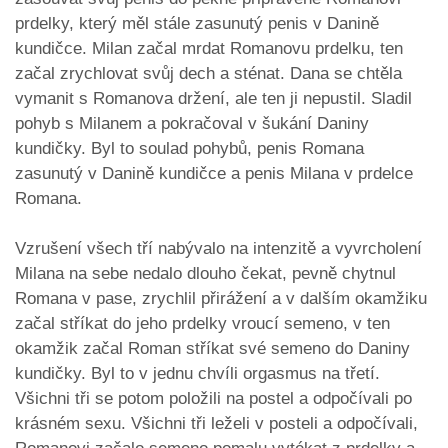
prdelky, který měl stále zasunutý penis v Danině
kundičce. Milan začal mrdat Romanovu prdelku, ten
začal zrychlovat svůj dech a sténat. Dana se chtěla
vymanit s Romanova držení, ale ten ji nepustil. Sladil
pohyb s Milanem a pokračoval v šukání Daniny
kundičky. Byl to soulad pohybů, penis Romana
zasunutý v Danině kundičce a penis Milana v prdelce
Romana.
Vzrušení všech tří nabývalo na intenzitě a vyvrcholení
Milana na sebe nedalo dlouho čekat, pevně chytnul
Romana v pase, zrychlil přirážení a v dalším okamžiku
začal stříkat do jeho prdelky vroucí semeno, v ten
okamžik začal Roman stříkat své semeno do Daniny
kundičky. Byl to v jednu chvíli orgasmus na třetí.
Všichni tři se potom položili na postel a odpočívali po
krásném sexu. Všichni tři leželi v posteli a odpočívali,