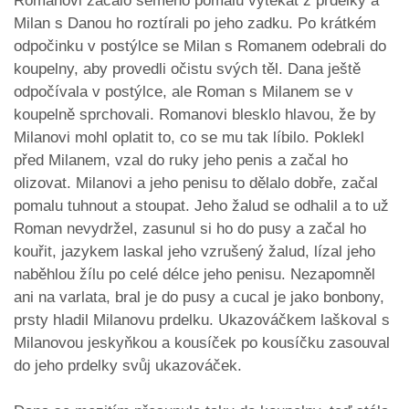
Romanovi začalo semeno pomalu vytékat z prdelky a
Milan s Danou ho roztírali po jeho zadku. Po krátkém
odpočinku v postýlce se Milan s Romanem odebrali do
koupelny, aby provedli očistu svých těl. Dana ještě
odpočívala v postýlce, ale Roman s Milanem se v
koupelně sprchovali. Romanovi blesklo hlavou, že by
Milanovi mohl oplatit to, co se mu tak líbilo. Poklekl
před Milanem, vzal do ruky jeho penis a začal ho
olizovat. Milanovi a jeho penisu to dělalo dobře, začal
pomalu tuhnout a stoupat. Jeho žalud se odhalil a to už
Roman nevydržel, zasunul si ho do pusy a začal ho
kouřit, jazykem laskal jeho vzrušený žalud, lízal jeho
naběhlou žílu po celé délce jeho penisu. Nezapomněl
ani na varlata, bral je do pusy a cucal je jako bonbony,
prsty hladil Milanovu prdelku. Ukazováčkem laškoval s
Milanovou jeskyňkou a kousíček po kousíčku zasouval
do jeho prdelky svůj ukazováček.