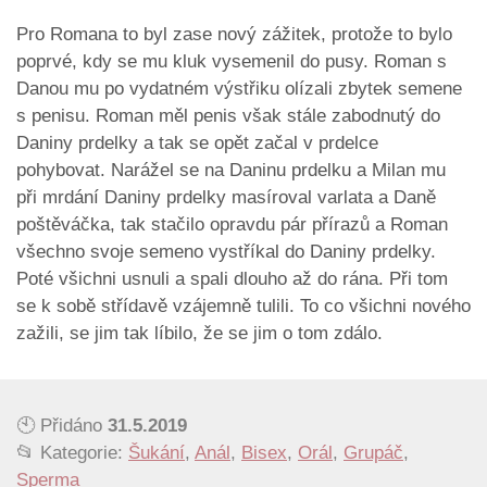
Pro Romana to byl zase nový zážitek, protože to bylo
poprvé, kdy se mu kluk vysemenil do pusy. Roman s
Danou mu po vydatném výstřiku olízali zbytek semene
s penisu. Roman měl penis však stále zabodnutý do
Daniny prdelky a tak se opět začal v prdelce
pohybovat. Narážel se na Daninu prdelku a Milan mu
při mrdání Daniny prdelky masíroval varlata a Daně
poštěváčka, tak stačilo opravdu pár přírazů a Roman
všechno svoje semeno vystříkal do Daniny prdelky.
Poté všichni usnuli a spali dlouho až do rána. Při tom
se k sobě střídavě vzájemně tulili. To co všichni nového
zažili, se jim tak líbilo, že se jim o tom zdálo.
🕙 Přidáno
31.5.2019
📂 Kategorie:
Šukání
,
Anál
,
Bisex
,
Orál
,
Grupáč
,
Sperma