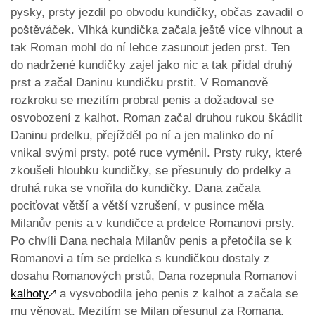
pysky, prsty jezdil po obvodu kundičky, občas zavadil o
poštěváček. Vlhká kundička začala ještě více vlhnout a
tak Roman mohl do ní lehce zasunout jeden prst. Ten
do nadržené kundičky zajel jako nic a tak přidal druhý
prst a začal Daninu kundičku prstit. V Romanově
rozkroku se mezitím probral penis a dožadoval se
osvobození z kalhot. Roman začal druhou rukou škádlit
Daninu prdelku, přejížděl po ní a jen malinko do ní
vnikal svými prsty, poté ruce vyměnil. Prsty ruky, které
zkoušeli hloubku kundičky, se přesunuly do prdelky a
druhá ruka se vnořila do kundičky. Dana začala
pociťovat větší a větší vzrušení, v pusince měla
Milanův penis a v kundičce a prdelce Romanovi prsty.
Po chvíli Dana nechala Milanův penis a přetočila se k
Romanovi a tím se prdelka s kundičkou dostaly z
dosahu Romanových prstů, Dana rozepnula Romanovi
kalhoty
🡕
a vysvobodila jeho penis z kalhot a začala se
mu věnovat. Mezitím se Milan přesunul za Romana,