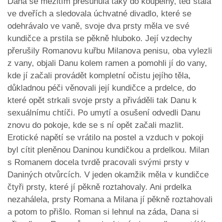
Dana se mezitím přesunula taky do koupelny, teď stála
ve dveřích a sledovala úchvatné divadlo, které se
odehrávalo ve vaně, svoje dva prsty měla ve své
kundičce a prstila se pěkně hluboko. Její vzdechy
přerušily Romanovu kuřbu Milanova penisu, oba vylezli
z vany, objali Danu kolem ramen a pomohli jí do vany,
kde jí začali provádět kompletní očistu jejího těla,
důkladnou péči věnovali její kundičce a prdelce, do
které opět strkali svoje prsty a přiváděli tak Danu k
sexuálnímu chtíči. Po umytí a osušení odvedli Danu
znovu do pokoje, kde se s ní opět začali mazlit.
Erotické napětí se vrátilo na postel a vzduch v pokoji
byl cítit pleněnou Daninou kundičkou a prdelkou. Milan
s Romanem docela tvrdě pracovali svými prsty v
Daniných otvůrcích. V jeden okamžik měla v kundičce
čtyři prsty, které jí pěkně roztahovaly. Ani prdelka
nezahálela, prsty Romana a Milana jí pěkně roztahovali
a potom to přišlo. Roman si lehnul na záda, Dana si