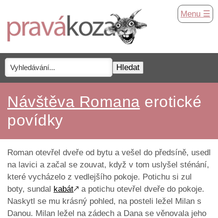
Menu ☰
Návštěva Romana
erotické
povídky
Roman otevřel dveře od bytu a vešel do předsíně, usedl
na lavici a začal se zouvat, když v tom uslyšel sténání,
které vycházelo z vedlejšího pokoje. Potichu si zul
boty, sundal
kabát
🡕
a potichu otevřel dveře do pokoje.
Naskytl se mu krásný pohled, na posteli ležel Milan s
Danou. Milan ležel na zádech a Dana se věnovala jeho