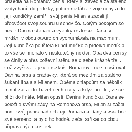
přisedla na Romanův penis, který si zavedla za stálého
vzdychání, do prdelky, potom roztáhla svoje nohy a do
její kundičky zamířil svůj penis Milan a začali jí
předvádět svoji souhru u sendviče. Celým pokojem se
neslo Danino sténání a výkřiky rozkoše. Dana si
mrdání v obou otvůrcích vychutnávala na maximum.
Její kundička pouštěla kundí mlíčko a prdelka medík a
to vše se míchalo v neskutečný nektar. Oba dva penisy
se činily a přes poševní stěnu se o sebe krásně třeli,
což zvyšovalo jejich rozkoš. Romanovi ruce masírovali
Danina prsa a bradavky, která se mezitím za stálého
šukání líbala s Milanem. Oběma chlapcům za několik
minut začal docházet dech i síly, a když pocítili, že se
blíží do finále, Milan opustil Daninu kundičku, Dana se
položila svými zády na Romanova prsa, Milan si začal
honit svůj penis nad obličeji Romana a Dany a všechno
své semeno, a bylo ho hodně, začal stříkat do obou
připravených pusinek.