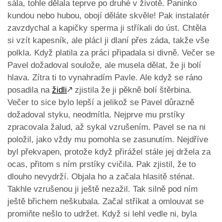
sála, tohle dělala teprve po druhé v životě. Paninko
kundou nebo hubou, obojí děláte skvěle! Pak instalatér
zavzdychal a kapičky sperma ji stříkali do úst. Chtěla
si vzít kapesník, ale plácl ji dlaní přes záda, takže vše
polkla. Když platila za práci připadala si divně. Večer se
Pavel dožadoval soulože, ale musela dělat, že ji bolí
hlava. Zítra ti to vynahradím Pavle. Ale když se ráno
posadila na
židli
🡕
zjistila že ji pěkně bolí štěrbina.
Večer to sice bylo lepší a jelikož se Pavel důrazně
dožadoval styku, neodmítla. Nejprve mu prstíky
zpracovala žalud, až sykal vzrušením. Pavel se na ni
položil, jako vždy mu pomohla se zasunutím. Nejdříve
byl překvapen, protože když přirážel stále jej držela za
ocas, přitom s ním prstíky cvičila. Pak zjistil, že to
dlouho nevydrží. Objala ho a začala hlasitě sténat.
Takhle vzrušenou ji ještě nezažil. Tak silně pod ním
ještě břichem neškubala. Začal stříkat a omlouvat se
promiňte nešlo to udržet. Když si lehl vedle ni, byla