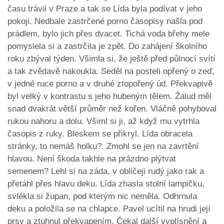
času trávil v Praze a tak se Lída byla podívat v jeho
pokoji. Nedbale zastrčené porno časopisy našla pod
prádlem, bylo jich přes dvacet. Tichá voda břehy mele
pomyslela si a zastrčila je zpět. Do zahájení školního
roku zbýval týden. Všimla si, že ještě před půlnocí svítí
a tak zvědavě nakoukla. Seděl na posteli opřený o zeď,
v jedné ruce porno a v druhé ztopořený úd. Překvapivě
byl velký v kontrastu s jeho hubeným tělem. Žalud měl
snad dvakrát větší průměr než kořen. Vláčně pohyboval
rukou nahoru a dolu. Všiml si ji, až když mu vytrhla
časopis z ruky. Bleskem se přikryl. Lída obracela
stránky, to nemáš holku?. Zmohl se jen na zavrtění
hlavou. Není škoda takhle na prázdno plýtvat
semenem? Lehl si na záda, v obličeji rudý jako rak a
přetáhl přes hlavu deku. Lída zhasla stolní lampičku,
svlékla si župan, pod kterým nic neměla. Odhrnula
deku a položila se na chlapce. Pavel ucítil na hrudi její
prsy a ztuhnul překvapením. Čekal další vyplísnění a