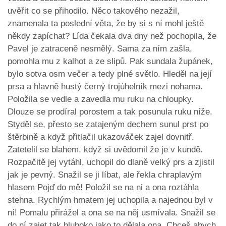
uvěřit co se přihodilo. Něco takového nezažil,
znamenala ta poslední věta, že by si s ní mohl ještě
někdy zapíchat? Lída čekala dva dny než pochopila, že
Pavel je zatraceně nesmělý. Sama za ním zašla,
pomohla mu z kalhot a ze slipů. Pak sundala župánek,
bylo sotva osm večer a tedy plné světlo. Hleděl na její
prsa a hlavně hustý černý trojúhelník mezi nohama.
Položila se vedle a zavedla mu ruku na chloupky.
Dlouze se prodíral porostem a tak posunula ruku níže.
Styděl se, přesto se zatajeným dechem sunul prst po
štěrbině a když přitlačil ukazováček zajel dovnitř.
Zatetelil se blahem, když si uvědomil že je v kundě.
Rozpačitě jej vytáhl, uchopil do dlaně velký prs a zjistil
jak je pevný. Snažil se ji líbat, ale řekla chraplavým
hlasem Pojď do mě! Položil se na ni a ona roztáhla
stehna. Rychlým hmatem jej uchopila a najednou byl v
ní! Pomalu přirážel a ona se na něj usmívala. Snažil se
do ní zajet tak hluboko jako to dělala ona. Chceš abych