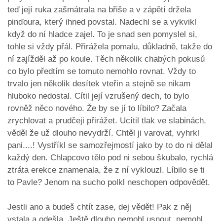
teď její ruka zašmátrala na břiše a v zápětí držela
pinďoura, který ihned povstal. Nadechl se a vykvikl
když do ní hladce zajel. To je snad sen pomyslel si,
tohle si vždy přál. Přirážela pomalu, důkladně, takže do
ní zajížděl až po koule. Těch několik chabých pokusů
co bylo předtím se tomuto nemohlo rovnat. Vždy to
trvalo jen několik desítek vteřin a stejně se nikam
hluboko nedostal. Cítil její vzrušený dech, to bylo
rovněž něco nového. Že by se jí to líbilo? Začala
zrychlovat a prudčeji přirážet. Ucítil tlak ve slabinách,
věděl že už dlouho nevydrží. Chtěl ji varovat, vyhrkl
pani....! Vystříkl se samozřejmostí jako by to do ni dělal
každý den. Chlapcovo tělo pod ni sebou škubalo, rychlá
ztráta erekce znamenala, že z ní vyklouzl. Líbilo se ti
to Pavle? Jenom na sucho polkl neschopen odpovědět.
Jestli ano a budeš chtít zase, dej vědět! Pak z něj
vstala a odešla. Ještě dlouho nemohl usnout, nemohl