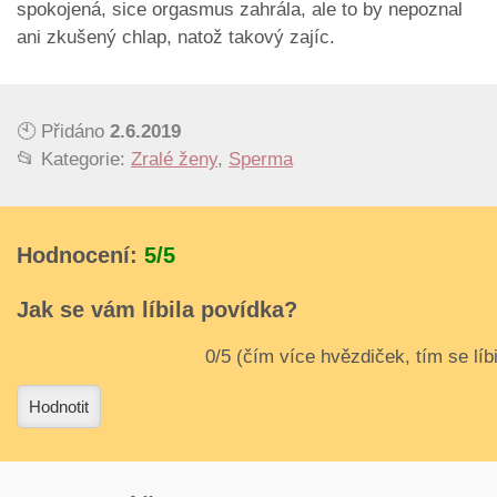
spokojená, sice orgasmus zahrála, ale to by nepoznal
ani zkušený chlap, natož takový zajíc.
🕙 Přidáno
2.6.2019
📂 Kategorie:
Zralé ženy
,
Sperma
Hodnocení:
5/5
Jak se vám líbila povídka?
3
4
Hodnotit