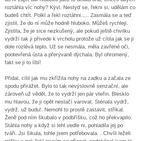
roztáhla víc nohy? Kývl. Nestyď se, řekni si, udělám co
budeš chtít. Polkl a řekl roztáhni..... Zasmála se a teď
zjistil, že do ní může hodně hluboko. Můžeš rychleji.
Zjistila, že je sice nezkušený, ale pokud ještě chvilku
vydrží tak ji přivede k vrcholu protože už cítila jak se ji
dole rozlévá teplo. Už se nesmála, měla zavřené oči,
pootevřená ústa a přerývaně dýchala. Byl ohromený,
fakt se ji to líbí!
Přidal, cítil jak mu zkřížila nohy na zadku a začala ze
spodu přirážet. Bylo to tak nevýslovně senzační, ale
zároveň už věděl, že to vydrží jen pár vteřin. Blesklo
mu hlavou, že ji opět nestačí varovat. Sténala vydrž,
vydrž, už budu!. Nemohl to prostě zastavit, stříkal.
Ženě pod ním škubalo v podbříšku, což ho překvapilo.
Stáhla nohy a když si lehl vedle ni, pohladila jej po
tváři. Jsi šikula, tohle jsem potřebovala. . Chvíli leželi