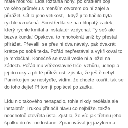
máte mokrou! Lída roztáhla nohy, po krátkém boji
velkého průměru s menším otvorem do ní zajel a
přirážel. Cítila jeho velikost, i když ji to tlačilo byla
rychle vzrušená. Soustředila se na chlupatý zadek,
který rychle kmital a instalatér vzdychal. Ty seš ale
bezva kunda! Opakoval to mnohokrát aniž by přestal
přirážet. Převalili se přes ní dva návaly, pak dvakrát
krátce po sobě tekla. Pořád nepřestával a vykřikoval to
je mrdačka!. Konečně se svalil vedle ni a ležel na
zádech. Pořád mu vítězoslavně trčel vzhůru, uchopila
jej do ruky a při té příležitosti zjistila, že ještě nebyl.
Paninko jen se nestyďte, vidím, že chcete kouřit, tak se
do toho dejte! Přitom ji poplácal po zadku.
Lídu nic takového nenapadlo, tohle nikdy nedělala ale
instalatér ji rukou přitlačil hlavu co nejblíže, takže
neochotně otevřela ústa. Zjistila, že víc jak třetinu jeho
špalku do úst nedostane. Zpracovával jej jazykem a