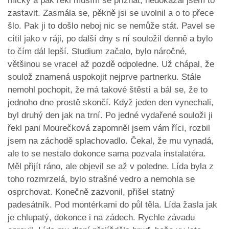
mlčky a pak řekl musím se přiznat, nedokázal jsem to
zastavit. Zasmála se, pěkně jsi se uvolnil a o to přece
šlo. Pak ji to došlo neboj nic se nemůže stát. Pavel se
cítil jako v ráji, po další dny s ní souložil denně a bylo
to čím dál lepší. Studium začalo, bylo náročné,
většinou se vracel až pozdě odpoledne. Už chápal, že
soulož znamená uspokojit nejprve partnerku. Stále
nemohl pochopit, že má takové štěstí a bál se, že to
jednoho dne prostě skončí. Když jeden den vynechali,
byl druhý den jak na trní. Po jedné vydařené souloži ji
řekl pani Mourečková zapomněl jsem vám říci, rozbil
jsem na záchodě splachovadlo. Čekal, že mu vynadá,
ale to se nestalo dokonce sama pozvala instalatéra.
Měl přijít ráno, ale objevil se až v poledne. Lída byla z
toho rozmrzelá, bylo strašné vedro a nemohla se
osprchovat. Konečně zazvonil, přišel statný
padesátník. Pod montérkami do půl těla. Lída žasla jak
je chlupatý, dokonce i na zádech. Rychle závadu