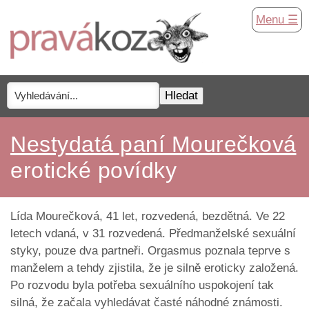
Menu ☰
Nestydatá paní Mourečková
erotické povídky
Lída Mourečková, 41 let, rozvedená, bezdětná. Ve 22
letech vdaná, v 31 rozvedená. Předmanželské sexuální
styky, pouze dva partneři. Orgasmus poznala teprve s
manželem a tehdy zjistila, že je silně eroticky založená.
Po rozvodu byla potřeba sexuálního uspokojení tak
silná, že začala vyhledávat časté náhodné známosti.