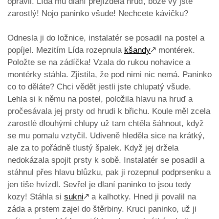
opravil. Lída mu dlaní přejížděla hruď, bože vy jste
zarostlý! Nojo paninko všude! Nechcete kávičku?
Odnesla ji do ložnice, instalatér se posadil na postel a
popíjel. Mezitím Lída rozepnula
kšandy
🡕
montérek.
Položte se na zádíčka! Vzala do rukou nohavice a
montérky stáhla. Zjistila, že pod nimi nic nemá. Paninko
co to děláte? Chci vědět jestli jste chlupatý všude.
Lehla si k němu na postel, položila hlavu na hruď a
pročesávala jej prsty od hrudi k břichu. Koule měl zcela
zarostlé dlouhými chlupy už tam chtěla šáhnout, když
se mu pomalu vztyčil. Udiveně hleděla sice na krátký,
ale za to pořádně tlustý špalek. Když jej držela
nedokázala spojit prsty k sobě. Instalatér se posadil a
stáhnul přes hlavu blůzku, pak ji rozepnul podprsenku a
jen tiše hvízdl. Sevřel je dlaní paninko to jsou tedy
kozy! Stáhla si
sukni
🡕
a kalhotky. Hned ji povalil na
záda a prstem zajel do štěrbiny. Kruci paninko, už ji