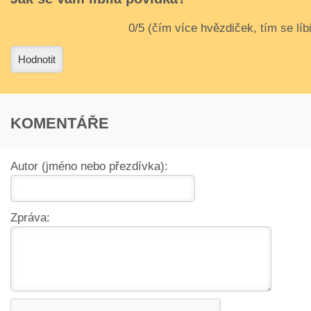
3
4
Hodnotit
KOMENTÁŘE
Autor (jméno nebo přezdívka):
Zpráva: