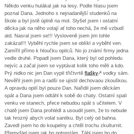
Někdo venku hulákal jak na lesy. Podle hlasu jsem
poznal Dana. Jednoho s nejnadanější studenků na
škole a byl jistě úplně na mol. Slyšel jsem i ostatní
děcka jak na něho volají ať toho nechá, že mě vzbudí
atd. Nasral jsem se!!! Vysloveně jsem jim tohle
zakázal!!! Vyběhl rychle jsem se oblíkl a vyběhl ven.
Zamířil přímo k hloučku opilců. No jo známí firmy jedna
vedle druhé. Popadl jsem Dana, který byl od pohledu
nejvíc a začal jsem se vyptávat kolik toho měli a kdo.
Prý nidko nic jen Dan vypil třičtvrtě
flašky
🡕
vodky sám.
Nevěřil jsem jim a radši se ujistil dechovaou zkouškou.
A opravdu opilí byl pouze Dan. Nařidil jsem děckám
spát a Dana jsem odtáhl k sobě do chaty. Ostatní spali
venku ve stanech, přece nebudou spát s učitelem. V
chatě jsem Dana prohlédl a usoudil jsem, že to nebude
tak hrozný abych volal sanitku. Byl celý od bahna.
Zavedl jsem ho do koupelny a chtěl trochu zkulturnit.
Přemyšlel jsem jak ho potrestám. Táhl jsem ho do