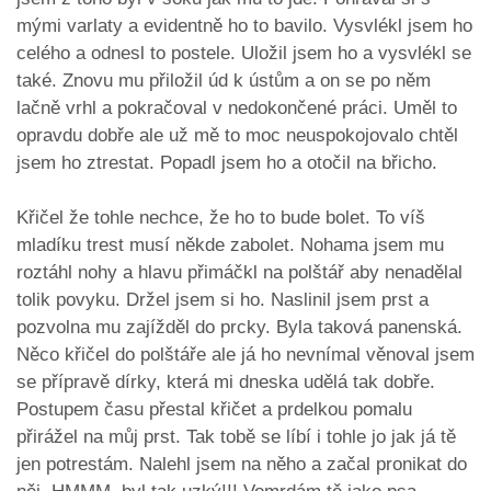
mými varlaty a evidentně ho to bavilo. Vysvlékl jsem ho
celého a odnesl to postele. Uložil jsem ho a vysvlékl se
také. Znovu mu přiložil úd k ústům a on se po něm
lačně vrhl a pokračoval v nedokončené práci. Uměl to
opravdu dobře ale už mě to moc neuspokojovalo chtěl
jsem ho ztrestat. Popadl jsem ho a otočil na břicho.
Křičel že tohle nechce, že ho to bude bolet. To víš
mladíku trest musí někde zabolet. Nohama jsem mu
roztáhl nohy a hlavu přimáčkl na polštář aby nenadělal
tolik povyku. Držel jsem si ho. Naslinil jsem prst a
pozvolna mu zajížděl do prcky. Byla taková panenská.
Něco křičel do polštáře ale já ho nevnímal věnoval jsem
se přípravě dírky, která mi dneska udělá tak dobře.
Postupem času přestal křičet a prdelkou pomalu
přirážel na můj prst. Tak tobě se líbí i tohle jo jak já tě
jen potrestám. Nalehl jsem na něho a začal pronikat do