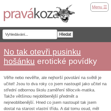
Menu ☰
No tak otevři pusinku
hošánku
erotické povídky
Věřte nebo nevěřte, ale nejhorší povolání na světě je
učitel! Jsou to dva roky co jsem nastoupil jako učitel na
střední odbornou školu zaměření tělocvik-matika.
Takže většinou nejoblibenější předmět a
nejneoblibenější. Hned co jsem nastoupil tak jsem
dostal na starost vlastní třídu. A dal tomu osud, měl