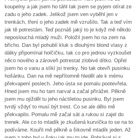
koupelny a jak jsem ho táhl tak jsem se pyjem otíral ze
zadu o jeho zadek. Jelikož jsem ven vyběhl jen v
trenkách, tření o jeho zadek mě vzrušilo. Tak a teď vím
jak tě potrestám. Teď poznáš jaký to je když mě někdo
neposlouchá mladý muži. Položil jsem ho na zem na
břicho. Dan byl pohublí kluk s dlouhými blond vlasy z
dálky připomínal holčičku, tak co pro jednou vyzkoušet
něco nového a zároveň potrestat zlobivé dítko. Opřel
jsem ho o vanu a slíkl jsi trenky. No tak otevři pusinku
hošánku. Dan na mě nepřítomně hleděl ale k mému
překvapení poslech. Jeho ústa se pomalu pootevřela.
Hned jsem mu ho tam narval a začal přirážet. Pěkně
jsem mu ojižděl tu jeho náctiletou pusinku. Byl jsem
tvrdý vždyť to musí být trest. Co se ale dělo mě
překvapilo. Pomalu mě začal sát a rukou si zajel do
trenek. Ale co to mladík je zkušená kurvička to se na to
podíváme. Kouřil mě pěkně a šikovně mladík jeden. Až
jsem z toho byl v šoku jak mu to jde. Pohrával si s