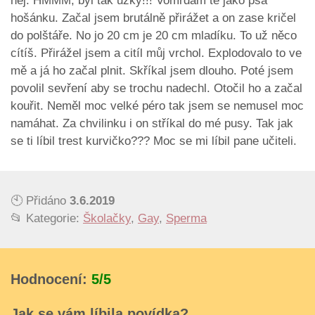
něj. HMMM, byl tak uzký!!! Vomrdám tě jako psa
hošánku. Začal jsem brutálně přirážet a on zase kričel
do polštáře. No jo 20 cm je 20 cm mladíku. To už něco
cítíš. Přirážel jsem a citíl můj vrchol. Explodovalo to ve
mě a já ho začal plnit. Skříkal jsem dlouho. Poté jsem
povolil sevření aby se trochu nadechl. Otočil ho a začal
kouřit. Neměl moc velké péro tak jsem se nemusel moc
namáhat. Za chvilinku i on stříkal do mé pusy. Tak jak
se ti líbil trest kurvičko??? Moc se mi líbil pane učiteli.
🕙 Přidáno
3.6.2019
📂 Kategorie:
Školačky
,
Gay
,
Sperma
Hodnocení:
5/5
Jak se vám líbila povídka?