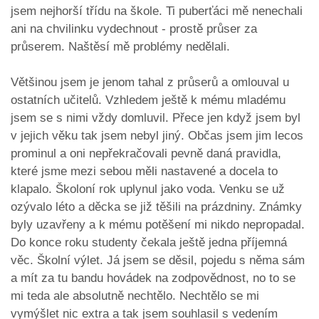
jsem nejhorší třídu na škole. Ti puberťáci mě nenechali
ani na chvilinku vydechnout - prostě průser za
průserem. Naštěsí mě problémy nedělali.
Většinou jsem je jenom tahal z průserů a omlouval u
ostatních učitelů. Vzhledem ještě k mému mladému
jsem se s nimi vždy domluvil. Přece jen když jsem byl
v jejich věku tak jsem nebyl jiný. Občas jsem jim lecos
prominul a oni nepřekračovali pevně daná pravidla,
které jsme mezi sebou měli nastavené a docela to
klapalo. Školoní rok uplynul jako voda. Venku se už
ozývalo léto a děcka se již těšili na prázdniny. Známky
byly uzavřeny a k mému potěšení mi nikdo nepropadal.
Do konce roku studenty čekala ještě jedna příjemná
věc. Školní výlet. Já jsem se děsil, pojedu s něma sám
a mít za tu bandu hovádek na zodpovědnost, no to se
mi teda ale absolutně nechtělo. Nechtělo se mi
vymýšlet nic extra a tak jsem souhlasil s vedením