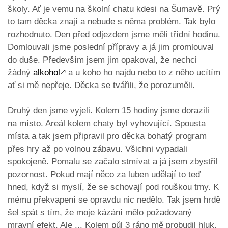
školy. Ať je vemu na školní chatu kdesi na Šumavě. Prý
to tam děcka znají a nebude s něma problém. Tak bylo
rozhodnuto. Den před odjezdem jsme měli třídní hodinu.
Domlouvali jsme poslední přípravy a já jim promlouval
do duše. Především jsem jim opakoval, že nechci
žádný
alkohol
🡕
a u koho ho najdu nebo to z něho ucítím
ať si mě nepřeje. Děcka se tvářili, že porozuměli.
Druhý den jsme vyjeli. Kolem 15 hodiny jsme dorazili
na místo. Areál kolem chaty byl vyhovující. Spousta
místa a tak jsem připravil pro děcka bohatý program
přes hry až po volnou zábavu. Všichni vypadali
spokojeně. Pomalu se začalo stmívat a já jsem zbystřil
pozornost. Pokud mají něco za luben udělají to teď
hned, když si myslí, že se schovají pod rouškou tmy. K
mému překvapení se opravdu nic nedělo. Tak jsem hrdě
šel spát s tím, že moje kázání mělo požadovaný
mravní efekt. Ale ... Kolem půl 3 ráno mě probudil hluk.