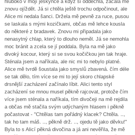
hluboko v mojí jeskyňce a když si oddechla, začala mě
znovu ojíždět. Já si chtěla ještě trochu odpočinout, ale
Alice mi nedala šanci. Držela mě pevně za ruce, pusou
se laskala s mými kozičkami, občas mě lehce kousla
do některé z bradavek. Znovu mi připadala jako
nenasytný chlap, který to dlouho neměl. Já se nemohla
moc bránit a zcela se jí poddala. Byla na mě jako
divoký kocour, který si se svou kočičkou jen tak hraje.
Sténala jsem a naříkala, ale nic mi to nebylo platné.
Alice mě tvrdě šoustala jako smyslů zbavená. čím déle
se tak dělo, tím více se mi to její skoro chlapské
drsnější zacházení začínalo líbit. Alici tento styl
zacházení se mnou musel pěkně rajcovat, protože čím
více jsem sténala a naříkala, tím divočeji na mě rejdila
a občas mě stačila svým udýchaným hlasem i pěkně
počastovat - "Chtělas tam pořádný klacek? Chtěla. ..,
tak ho tam máš. .., pěkně drž. .., ojedu tě jako děvku!"
Byla to s Alicí pěkná divočina a já ani nevěřila, že mě