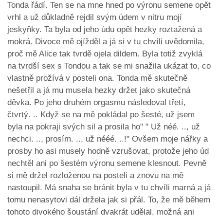
Tonda řádí. Ten se na mne hned po výronu semene opět
vrhl a už důkladně rejdil svým údem v nitru mojí
jeskyňky. Ta byla od jeho údu opět hezky roztažená a
mokrá. Divoce mě ojížděl a já si v tu chvíli uvědomila,
proč mě Alice tak tvrdě ojela dildem. Byla totiž zvyklá
na tvrdší sex s Tondou a tak se mi snažila ukázat to, co
vlastně prožívá v posteli ona. Tonda mě skutečně
nešetřil a já mu musela hezky držet jako skutečná
děvka. Po jeho druhém orgasmu následoval třetí,
čtvrtý. .. Když se na mě pokládal po šesté, už jsem
byla na pokraji svých sil a prosila ho" " Už néé. .., už
nechci. .., prosím. .., už nééé. ..!" Ovšem moje nářky a
prosby ho asi musely hodně vzrušovat, protože jeho úd
nechtěl ani po šestém výronu semene klesnout. Pevně
si mě držel rozloženou na posteli a znovu na mě
nastoupil. Má snaha se bránit byla v tu chvíli marná a já
tomu nenasytovi dál držela jak si přál. To, že mě během
tohoto divokého šoustání dvakrát udělal, možná ani