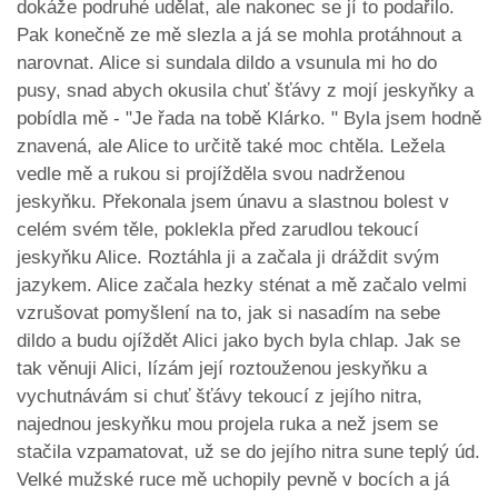
dokáže podruhé udělat, ale nakonec se jí to podařilo.
Pak konečně ze mě slezla a já se mohla protáhnout a
narovnat. Alice si sundala dildo a vsunula mi ho do
pusy, snad abych okusila chuť šťávy z mojí jeskyňky a
pobídla mě - "Je řada na tobě Klárko. " Byla jsem hodně
znavená, ale Alice to určitě také moc chtěla. Ležela
vedle mě a rukou si projížděla svou nadrženou
jeskyňku. Překonala jsem únavu a slastnou bolest v
celém svém těle, poklekla před zarudlou tekoucí
jeskyňku Alice. Roztáhla ji a začala ji dráždit svým
jazykem. Alice začala hezky sténat a mě začalo velmi
vzrušovat pomyšlení na to, jak si nasadím na sebe
dildo a budu ojíždět Alici jako bych byla chlap. Jak se
tak věnuji Alici, lízám její roztouženou jeskyňku a
vychutnávám si chuť šťávy tekoucí z jejího nitra,
najednou jeskyňku mou projela ruka a než jsem se
stačila vzpamatovat, už se do jejího nitra sune teplý úd.
Velké mužské ruce mě uchopily pevně v bocích a já