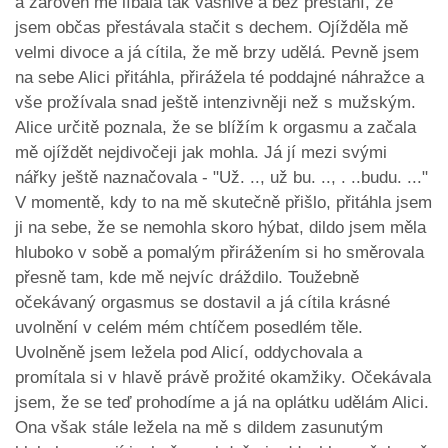
a zároveň mě líbala tak vášnivě a bez přestání, že
jsem občas přestávala stačit s dechem. Ojížděla mě
velmi divoce a já cítila, že mě brzy udělá. Pevně jsem
na sebe Alici přitáhla, přirážela té poddajné náhražce a
vše prožívala snad ještě intenzivněji než s mužským.
Alice určitě poznala, že se blížím k orgasmu a začala
mě ojíždět nejdivočeji jak mohla. Já jí mezi svými
nářky ještě naznačovala - "Už. .., už bu. .., . ..budu. ..."
V momentě, kdy to na mě skutečně přišlo, přitáhla jsem
ji na sebe, že se nemohla skoro hýbat, dildo jsem měla
hluboko v sobě a pomalým přirážením si ho směrovala
přesně tam, kde mě nejvíc dráždilo. Toužebně
očekávaný orgasmus se dostavil a já cítila krásné
uvolnění v celém mém chtíčem posedlém těle.
Uvolněně jsem ležela pod Alicí, oddychovala a
promítala si v hlavě právě prožité okamžiky. Očekávala
jsem, že se teď prohodíme a já na oplátku udělám Alici.
Ona však stále ležela na mě s dildem zasunutým