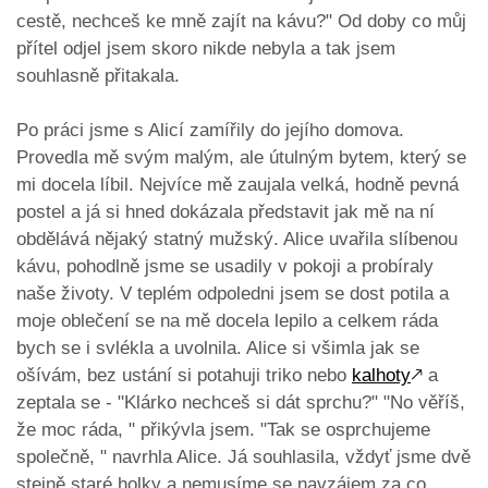
cestě, nechceš ke mně zajít na kávu?" Od doby co můj
přítel odjel jsem skoro nikde nebyla a tak jsem
souhlasně přitakala.
Po práci jsme s Alicí zamířily do jejího domova.
Provedla mě svým malým, ale útulným bytem, který se
mi docela líbil. Nejvíce mě zaujala velká, hodně pevná
postel a já si hned dokázala představit jak mě na ní
obdělává nějaký statný mužský. Alice uvařila slíbenou
kávu, pohodlně jsme se usadily v pokoji a probíraly
naše životy. V teplém odpoledni jsem se dost potila a
moje oblečení se na mě docela lepilo a celkem ráda
bych se i svlékla a uvolnila. Alice si všimla jak se
ošívám, bez ustání si potahuji triko nebo
kalhoty
🡕
a
zeptala se - "Klárko nechceš si dát sprchu?" "No věříš,
že moc ráda, " přikývla jsem. "Tak se osprchujeme
společně, " navrhla Alice. Já souhlasila, vždyť jsme dvě
stejně staré holky a nemusíme se navzájem za co