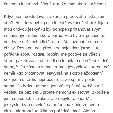
časem u kluků vyhlášená tím, že dám skoro každému.
Když jsem dostudovala a začala pracovat, našla jsem
si přítele, který byl v posteli ještě výkonnější než-li já a
mou chtivou jeskyňku byl schopen protahovat svým
nenasytným údem skoro pořád. Vše bylo v pohodě až
do chvíle než měl odletět na delší služební cestu do
ciziny. Poslední noc před jeho odjezdem jsme si to
pořádně spolu rozdali, protáhl mě poctivě ze všech
stran, pak si vzal kufr, sedl do letadla a odletěl si klidně
do pryč. Já zůstala sama i s mou jeskyňkou, kterou teď
neměl kdo protahovat. Navyklá na skoro každodenní
sex jsem si příliš nepřipouštěla, že spím v posteli
sama. Po týdnu už mě v jeskyňce pěkně svrbělo a já
věděla, že bez sexu prostě nemohu existovat. Zkoušela
jsem se uspokojit rukou, ale nebylo to ono. Má
jeskyňka byla navyklá na pořádnou kládu ve svém
nitru, tak prostě toužila po pořádné kládě. Ale po