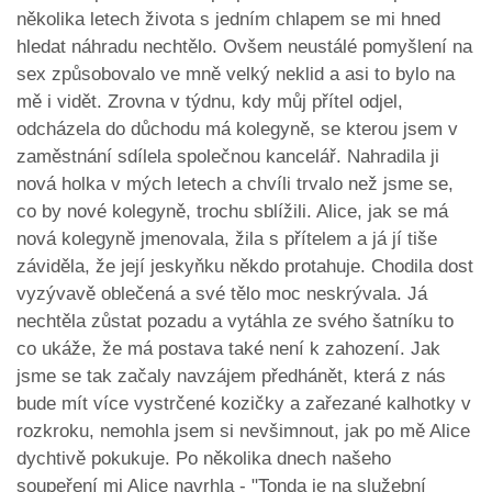
několika letech života s jedním chlapem se mi hned
hledat náhradu nechtělo. Ovšem neustálé pomyšlení na
sex způsobovalo ve mně velký neklid a asi to bylo na
mě i vidět. Zrovna v týdnu, kdy můj přítel odjel,
odcházela do důchodu má kolegyně, se kterou jsem v
zaměstnání sdílela společnou kancelář. Nahradila ji
nová holka v mých letech a chvíli trvalo než jsme se,
co by nové kolegyně, trochu sblížili. Alice, jak se má
nová kolegyně jmenovala, žila s přítelem a já jí tiše
záviděla, že její jeskyňku někdo protahuje. Chodila dost
vyzývavě oblečená a své tělo moc neskrývala. Já
nechtěla zůstat pozadu a vytáhla ze svého šatníku to
co ukáže, že má postava také není k zahození. Jak
jsme se tak začaly navzájem předhánět, která z nás
bude mít více vystrčené kozičky a zařezané kalhotky v
rozkroku, nemohla jsem si nevšimnout, jak po mě Alice
dychtivě pokukuje. Po několika dnech našeho
soupeření mi Alice navrhla - "Tonda je na služební