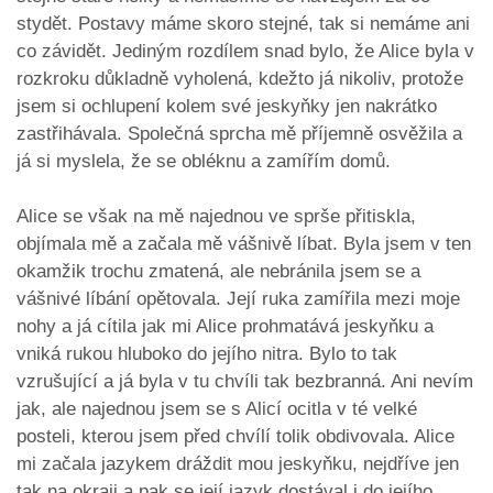
stydět. Postavy máme skoro stejné, tak si nemáme ani
co závidět. Jediným rozdílem snad bylo, že Alice byla v
rozkroku důkladně vyholená, kdežto já nikoliv, protože
jsem si ochlupení kolem své jeskyňky jen nakrátko
zastřihávala. Společná sprcha mě příjemně osvěžila a
já si myslela, že se obléknu a zamířím domů.
Alice se však na mě najednou ve sprše přitiskla,
objímala mě a začala mě vášnivě líbat. Byla jsem v ten
okamžik trochu zmatená, ale nebránila jsem se a
vášnivé líbání opětovala. Její ruka zamířila mezi moje
nohy a já cítila jak mi Alice prohmatává jeskyňku a
vniká rukou hluboko do jejího nitra. Bylo to tak
vzrušující a já byla v tu chvíli tak bezbranná. Ani nevím
jak, ale najednou jsem se s Alicí ocitla v té velké
posteli, kterou jsem před chvílí tolik obdivovala. Alice
mi začala jazykem dráždit mou jeskyňku, nejdříve jen
tak na okraji a pak se její jazyk dostával i do jejího