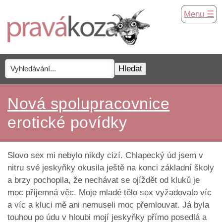
Menu ☰
Nová spolupracovnice
erotické povídky
Slovo sex mi nebylo nikdy cizí. Chlapecký úd jsem v
nitru své jeskyňky okusila ještě na konci základní školy
a brzy pochopila, že nechávat se ojíždět od kluků je
moc příjemná věc. Moje mladé tělo sex vyžadovalo víc
a víc a kluci mě ani nemuseli moc přemlouvat. Já byla
touhou po údu v hloubi mojí jeskyňky přímo posedlá a