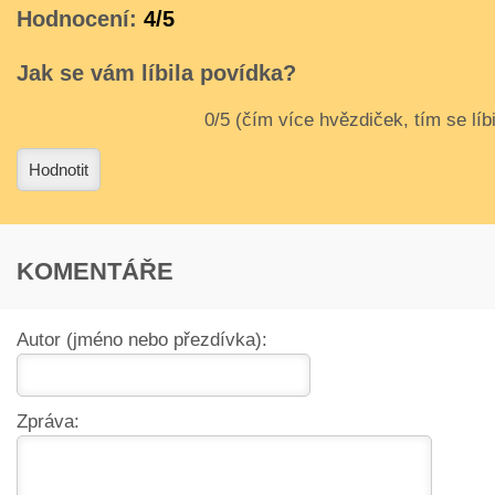
Hodnocení:
4/5
Jak se vám líbila povídka?
3
4
Hodnotit
KOMENTÁŘE
Autor (jméno nebo přezdívka):
Zpráva: