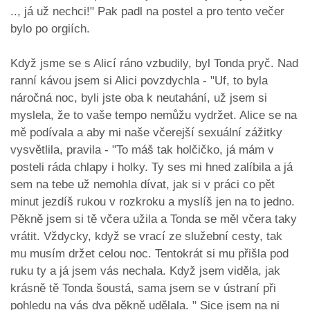
.., já už nechci!" Pak padl na postel a pro tento večer
bylo po orgiích.
Když jsme se s Alicí ráno vzbudily, byl Tonda pryč. Nad
ranní kávou jsem si Alici povzdychla - "Uf, to byla
náročná noc, byli jste oba k neutahání, už jsem si
myslela, že to vaše tempo nemůžu vydržet. Alice se na
mě podívala a aby mi naše včerejší sexuální zážitky
vysvětlila, pravila - "To máš tak holčičko, já mám v
posteli ráda chlapy i holky. Ty ses mi hned zalíbila a já
sem na tebe už nemohla dívat, jak si v práci co pět
minut jezdíš rukou v rozkroku a myslíš jen na to jedno.
Pěkně jsem si tě včera užila a Tonda se měl včera taky
vrátit. Vždycky, když se vrací ze služební cesty, tak
mu musím držet celou noc. Tentokrát si mu přišla pod
ruku ty a já jsem vás nechala. Když jsem viděla, jak
krásně tě Tonda šoustá, sama jsem se v ústraní při
pohledu na vás dva pěkně udělala. " Sice jsem na ni