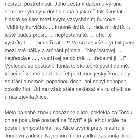
nestačil postřehnout. Jeho cesta k dalšímu výronu
semene byla nyní dost dlouhá a jak mě tak šoustal,
hlasitě se sám mezi svým vzdycháním burcoval -
"Vidíš ty kurvičko. .., krásně držíš. .., ráda mi držíš. ..,
ještě budeš prosit. .., nepřestanu tě. .., chci tě
vystříkat. .., chci stříkat. ..!" Ve snaze vše urychlit jsem
mezi své nářky a sténání přidala - "Nepřestávej. ..,
nepřestávej. .., vystříkej se do mě. .., třeba mi ji. ..!"
Výsledek se dostavil, Tonda to skutečně pustil do mě,
konečně ze mě slezl, klečel před mou jeskyňkou, celý
se třásl a nemohl popadnou dech, ani nebyl schopen
cokoliv říct. Úd mu však stále neklesal a v tu chvíli se
u nás zjevila Alice.
Měla na sobě znovu nasazené dildo, poklekla za Tondu,
on se poslušně postavil na "čtyři" a já ležící stále na
posteli jen postřehla, jak Alice svými prsty masíruje
Tondovu zadnici. Najednou mi do zadku zasunula dildo,