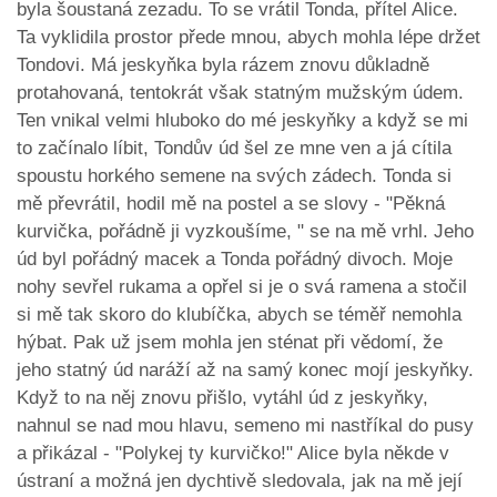
byla šoustaná zezadu. To se vrátil Tonda, přítel Alice.
Ta vyklidila prostor přede mnou, abych mohla lépe držet
Tondovi. Má jeskyňka byla rázem znovu důkladně
protahovaná, tentokrát však statným mužským údem.
Ten vnikal velmi hluboko do mé jeskyňky a když se mi
to začínalo líbit, Tondův úd šel ze mne ven a já cítila
spoustu horkého semene na svých zádech. Tonda si
mě převrátil, hodil mě na postel a se slovy - "Pěkná
kurvička, pořádně ji vyzkoušíme, " se na mě vrhl. Jeho
úd byl pořádný macek a Tonda pořádný divoch. Moje
nohy sevřel rukama a opřel si je o svá ramena a stočil
si mě tak skoro do klubíčka, abych se téměř nemohla
hýbat. Pak už jsem mohla jen sténat při vědomí, že
jeho statný úd naráží až na samý konec mojí jeskyňky.
Když to na něj znovu přišlo, vytáhl úd z jeskyňky,
nahnul se nad mou hlavu, semeno mi nastříkal do pusy
a přikázal - "Polykej ty kurvičko!" Alice byla někde v
ústraní a možná jen dychtivě sledovala, jak na mě její