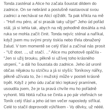
Tonda zasténal a Alice ho začala šoustat dildem do
zadnice. On se nebránil a poslušně nastavoval svou
zadnici a nechával se Alicí ojíždět. Ta pak křikla na mě
- "Hoň mu péro, ať si prasák taky užije!" Jeho úd pořád
stál, já si lehla tak, abych na něj pohodlně dosáhla a má
ruka se mohla začít činit. Tonda nejvíc sténal a naříkal,
když jsem mu svými prsty tiskla nebo třela obnažený
žalud. V tom momentě se celý třásl a začínal nás prosit
- "Už dost. .., už stačí. .." Alice mu pohotově opáčila -
"Jen si užij brouku, pěkně si užívej toho krásného
utrpení, " a dál ho šoustala do zadnice. Jeho úd uronil
občas nějakou tu slzičku a já si slyšíc Toníkovy nářky,
pěkně užívala to, že i mužský může v posteli krásně
trpět. Když z jeho údu začal téci lepkavý pramínek,
usoudila jsem, že je ta pravá chvíle mu ho pořádně
vyhonit. Má hbitá ručka se činila a po pár vteřinách se
Toník celý třásl a jeho úd ten večer naposledy stříkal.
Celé to stačil doprovodit výkřikem - Vy děvky, už nééé.