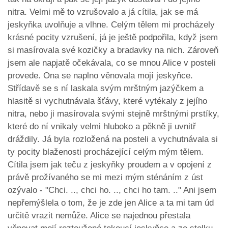
nitra. Velmi mě to vzrušovalo a já cítila, jak se má
jeskyňka uvolňuje a vlhne. Celým tělem mi procházely
krásné pocity vzrušení, já je ještě podpořila, když jsem
si masírovala své kozičky a bradavky na nich. Zároveň
jsem ale napjatě očekávala, co se mnou Alice v posteli
provede. Ona se naplno věnovala mojí jeskyňce.
Střídavě se s ní laskala svým mrštným jazýčkem a
hlasitě si vychutnávala šťávy, které vytékaly z jejího
nitra, nebo ji masírovala svými stejně mrštnými prstíky,
které do ní vnikaly velmi hluboko a pěkně ji uvnitř
dráždily. Já byla rozložená na posteli a vychutnávala si
ty pocity blaženosti procházející celým mým tělem.
Cítila jsem jak teču z jeskyňky proudem a v opojení z
právě prožívaného se mi mezi mým sténáním z úst
ozývalo - "Chci. .., chci ho. .., chci ho tam. .." Ani jsem
nepřemýšlela o tom, že je zde jen Alice a ta mi tam úd
určitě vrazit nemůže. Alice se najednou přestala