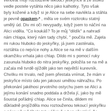
věnovat mojí roztoužené tekoucí jeskyňce a ze stolku
vedle postele vytáhla něco jako kalhotky. Tyto však
byly kožené a když si je Alice na sebe navlékla a stáhla
je pevně
opaskem
🡕
, měla ve svém rozkroku statný
umělý úd. Div mi oči nevypadly, když jsem to náčiní na
Alici viděla. "Co koukáš? To je můj "dildík" a nahradí
nám chlapa, který nám tady chybí, " poučila mě. Zajela
mi rukou hluboko do jeskyňky, já jsem zasténala,
roztáhla co nejvíce nohy a Alice se na mě v dalším
okamžiku vrhala jako chlap. Dildo mi s pomocí ruky
zasunula hluboko do nitra jeskyňky, položila se na mě a
začala mě tvrdě ojíždět jako ten největší kurevník.
Chvilku mi trvalo, než jsem přestala vnímat, že mám v
jeskyňce místo údu jen jakousi umělou náhražku. Po
překonání jakéhosi prvotního ostychu jsem se Alici a
jejímu konání snadno poddala a držela jí, jako by mě
šoustal pořádný chlap. Alice se činila, dildem mi
důkladně projížděla mou roztouženou tekoucí jeskyňku