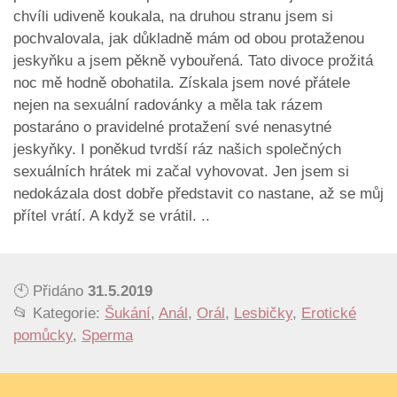
chvíli udiveně koukala, na druhou stranu jsem si
pochvalovala, jak důkladně mám od obou protaženou
jeskyňku a jsem pěkně vybouřená. Tato divoce prožitá
noc mě hodně obohatila. Získala jsem nové přátele
nejen na sexuální radovánky a měla tak rázem
postaráno o pravidelné protažení své nenasytné
jeskyňky. I poněkud tvrdší ráz našich společných
sexuálních hrátek mi začal vyhovovat. Jen jsem si
nedokázala dost dobře představit co nastane, až se můj
přítel vrátí. A když se vrátil. ..
🕙 Přidáno
31.5.2019
📂 Kategorie:
Šukání
,
Anál
,
Orál
,
Lesbičky
,
Erotické
pomůcky
,
Sperma