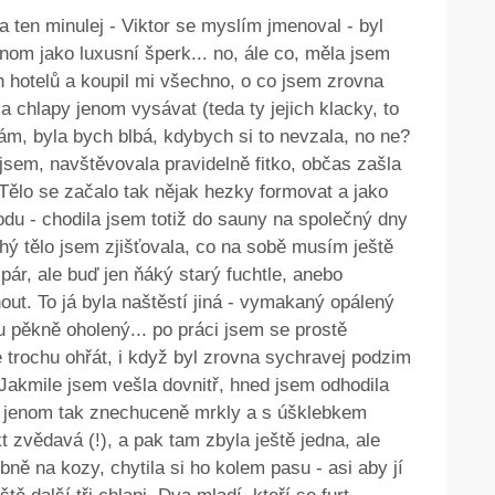
 ten minulej - Viktor se myslím jmenoval - byl
jenom jako luxusní šperk... no, ále co, měla jsem
ch hotelů a koupil mi všechno, o co jsem zrovna
 chlapy jenom vysávat (teda ty jejich klacky, to
sám, byla bych blbá, kdybych si to nevzala, no ne?
jsem, navštěvovala pravidelně fitko, občas zašla
. Tělo se začalo tak nějak hezky formovat a jako
du - chodila jsem totiž do sauny na společný dny
hý tělo jsem zjišťovala, co na sobě musím ještě
pár, ale buď jen ňáký starý fuchtle, anebo
out. To já byla naštěstí jiná - vymakaný opálený
u pěkně oholený... po práci jsem se prostě
 trochu ohřát, i když byl zrovna sychravej podzim
Jakmile jsem vešla dovnitř, hned jsem odhodila
be jenom tak znechuceně mrkly a s úšklebkem
 zvědavá (!), a pak tam zbyla ještě jedna, ale
ibně na kozy, chytila si ho kolem pasu - asi aby jí