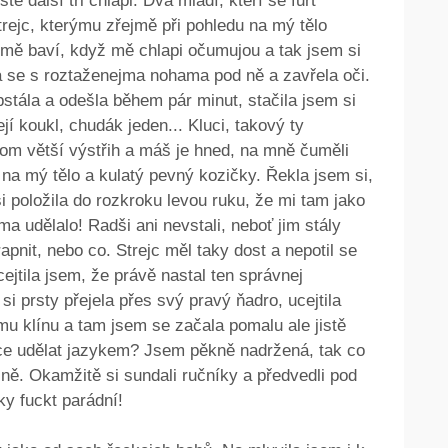
ě další tři chlapi. Dva mladí, kteří se furt
strejc, kterýmu zřejmě při pohledu na mý tělo
 mě baví, když mě chlapi očumujou a tak jsem si
a se s roztaženejma nohama pod ně a zavřela oči.
tála a odešla během pár minut, stačila jsem si
jí koukl, chudák jeden... Kluci, takový ty
nom větší výstřih a máš je hned, na mně čuměli
 na mý tělo a kulatý pevný kozičky. Řekla jsem si,
i položila do rozkroku levou ruku, že mi tam jako
ima udělalo! Radši ani nevstali, neboť jim stály
rapnit, nebo co. Strejc měl taky dost a nepotil se
cejtila jsem, že právě nastal ten správnej
si prsty přejela přes svý pravý ňadro, ucejtila
mu klínu a tam jsem se začala pomalu ale jistě
hce udělat jazykem? Jsem pěkně nadržená, tak co
 ně. Okamžitě si sundali ručníky a předvedli pod
ky fuckt parádní!