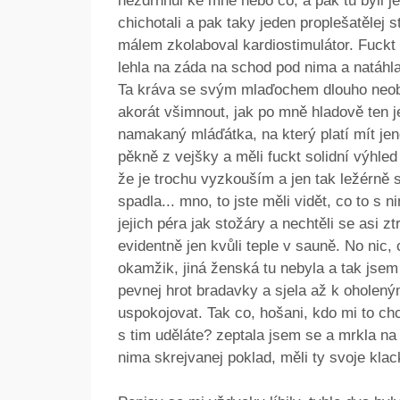
nezdrhnul ke mně nebo co, a pak tu byli ješt
chichotali a pak taky jeden proplešatělej 
málem zkolaboval kardiostimulátor. Fuckt
lehla na záda na schod pod nima a natáhl
Ta kráva se svým mlaďochem dlouho neobs
akorát všimnout, jak po mně hladově ten je
namakaný mláďátka, na který platí mít je
pěkně z vejšky a měli fuckt solidní výhled
že je trochu vyzkouším a jen tak ležérně s
spadla... mno, to jste měli vidět, co to s n
jejich péra jak stožáry a nechtěli se asi zt
evidentně jen kvůli teple v sauně. No nic, 
okamžik, jiná ženská tu nebyla a tak jsem 
pevnej hrot bradavky a sjela až k oholený
uspokojovat. Tak co, hošani, kdo mi to c
s tim uděláte? zeptala jsem se a mrkla na
nima skrejvanej poklad, měli ty svoje klac