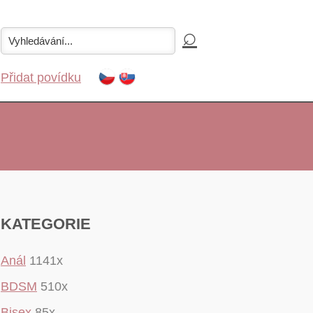
Přidat povídku
KATEGORIE
Anál
1141x
BDSM
510x
Bisex
85x