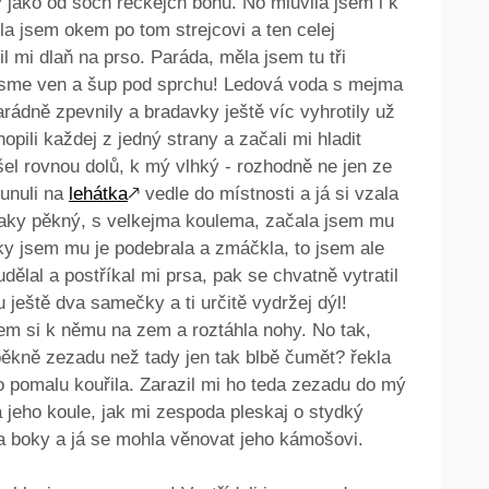
y jako od soch řeckejch bohů. No mluvila jsem i k
ila jsem okem po tom strejcovi a ten celej
l mi dlaň na prso. Paráda, měla jsem tu tři
 jsme ven a šup pod sprchu! Ledová voda s mejma
rádně zpevnily a bradavky ještě víc vyhrotily už
opili každej z jedný strany a začali mi hladit
 šel rovnou dolů, k mý vlhký - rozhodně ne jen ze
unuli na
lehátka
🡕
vedle do místnosti a já si vzala
 taky pěkný, s velkejma koulema, začala jsem mu
ky jsem mu je podebrala a zmáčkla, to jsem ale
dělal a postříkal mi prsa, pak se chvatně vytratil
 ještě dva samečky a ti určitě vydržej dýl!
sem si k němu na zem a roztáhla nohy. No tak,
pěkně zezadu než tady jen tak blbě čumět? řekla
 pomalu kouřila. Zarazil mi ho teda zezadu do mý
la jeho koule, jak mi zespoda pleskaj o stydký
a boky a já se mohla věnovat jeho kámošovi.