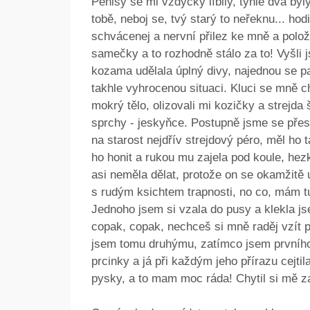
Penisy se mi vždycky líbily, tyhle dva byl
tobě, neboj se, tvý starý to neřeknu... hod
schvácenej a nervní přilez ke mně a položi
samečky a to rozhodně stálo za to! Vyšli
kozama udělala úplný divy, najednou se pa
takhle vyhrocenou situaci. Kluci se mně ch
mokrý tělo, olizovali mi kozičky a strejda
sprchy - jeskyňce. Postupně jsme se přes
na starost nejdřív strejdový péro, měl ho
ho honit a rukou mu zajela pod koule, hez
asi neměla dělat, protože on se okamžitě u
s rudým ksichtem trapnosti, no co, mám tu
Jednoho jsem si vzala do pusy a klekla j
copak, copak, nechceš si mně raděj vzít 
jsem tomu druhýmu, zatímco jsem prvního
prcinky a já při každým jeho přírazu cejti
pysky, a to mam moc ráda! Chytil si mě z