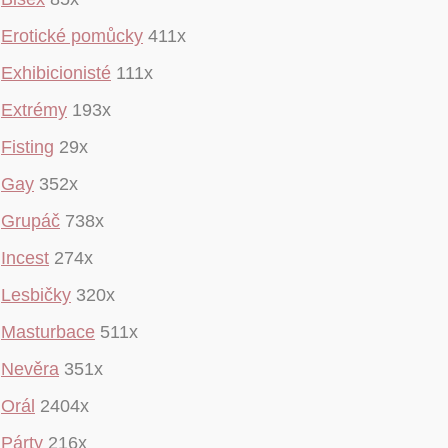
Erotické pomůcky
411x
Exhibicionisté
111x
Extrémy
193x
Fisting
29x
Gay
352x
Grupáč
738x
Incest
274x
Lesbičky
320x
Masturbace
511x
Nevěra
351x
Orál
2404x
Párty
216x