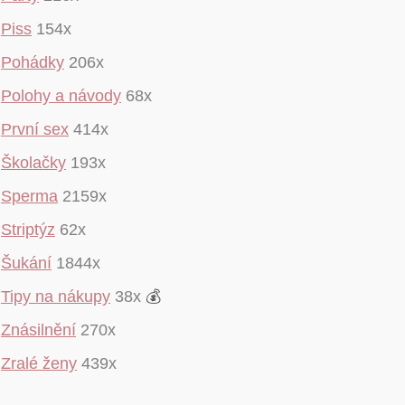
Piss
154x
Pohádky
206x
Polohy a návody
68x
První sex
414x
Školačky
193x
Sperma
2159x
Striptýz
62x
Šukání
1844x
Tipy na nákupy
38x
💰
Znásilnění
270x
Zralé ženy
439x