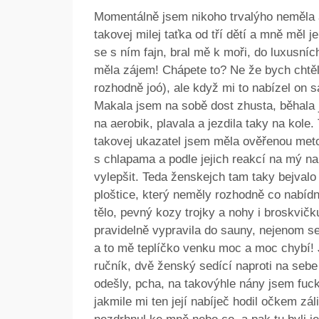
Momentálně jsem nikoho trvalýho neměla a
takovej milej taťka od tří dětí a mně měl 
se s ním fajn, bral mě k moři, do luxusní
měla zájem! Chápete to? Ne že bych chtěla
rozhodně joó), ale když mi to nabízel on 
Makala jsem na sobě dost zhusta, běhala 
na aerobik, plavala a jezdila taky na kole
takovej ukazatel jsem měla ověřenou meto
s chlapama a podle jejich reakcí na mý na
vylepšit. Teda ženskejch tam taky bejvalo 
ploštice, který neměly rozhodně co nabídn
tělo, pevný kozy trojky a nohy i broskvičk
pravidelně vypravila do sauny, nejenom se
a to mě teplíčko venku moc a moc chybí! 
ručník, dvě ženský sedící naproti na se
odešly, pcha, na takovýhle nány jsem fuckt
jakmile mi ten její nabíječ hodil očkem zál