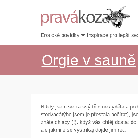
Erotické povídky ❤ Inspirace pro lepší sex
Orgie v sauně
Nikdy jsem se za svý tělo nestyděla a pod
stodvacátýho jsem je přestala počítat), jse
znáte chlapy (!), když vás chtěj dostat do
ale jakmile se vystříkaj dojde jim řeč.