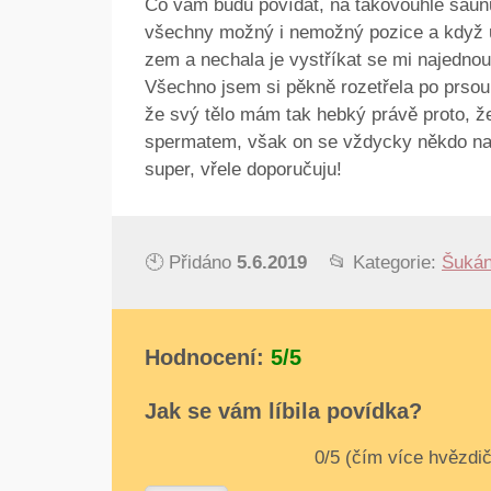
Co vám budu povídat, na takovouhle saun
všechny možný i nemožný pozice a když už 
zem a nechala je vystříkat se mi najednou
Všechno jsem si pěkně rozetřela po prsou j
že svý tělo mám tak hebký právě proto, ž
spermatem, však on se vždycky někdo naj
super, vřele doporučuju!
🕙 Přidáno
5.6.2019
📂 Kategorie:
Šukán
Hodnocení:
5/5
Jak se vám líbila povídka?
0
1
2
3
4