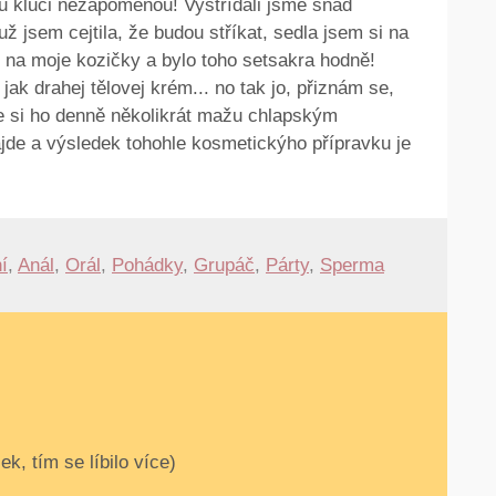
u kluci nezapomenou! Vystřídali jsme snad
jsem cejtila, že budou stříkat, sedla jsem si na
 na moje kozičky a bylo toho setsakra hodně!
ak drahej tělovej krém... no tak jo, přiznám se,
e si ho denně několikrát mažu chlapským
de a výsledek tohohle kosmetickýho přípravku je
í
,
Anál
,
Orál
,
Pohádky
,
Grupáč
,
Párty
,
Sperma