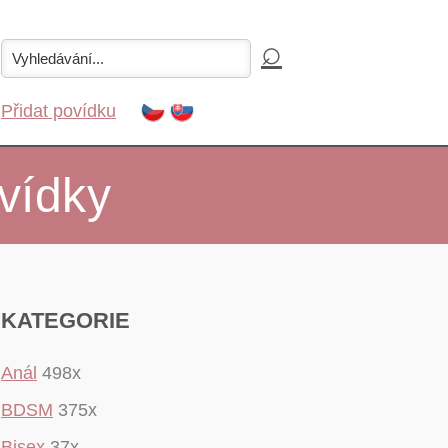
Přidat povídku
vídky
KATEGORIE
Anál
498x
BDSM
375x
Bisex
37x