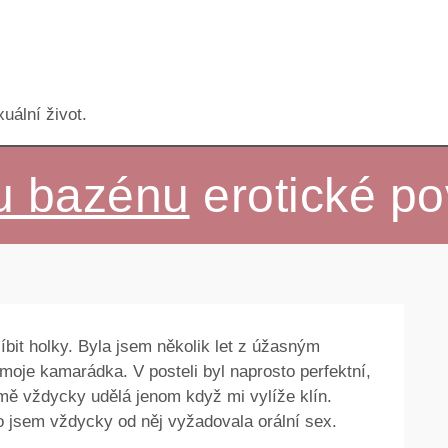
uální život.
 u bazénu
erotické po
bit holky. Byla jsem několik let z úžasným
moje kamarádka. V posteli byl naprosto perfektní,
e mě vždycky udělá jenom když mi vylíže klín.
o jsem vždycky od něj vyžadovala orální sex.