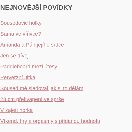
NEJNOVĚJŠÍ POVÍDKY
Sousedovic holky
Sama ve vířivce?
Amanda a Pán jejího srdce
Jen se dívej
Paddleboard mezi útesy
Perverzní Jitka
Soused mě sledoval jak si to dělám
23 cm překvapení ve sprše
V zajetí horka
Víkend, hry a orgasmy s přidanou hodnotu