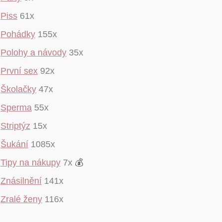
Piss
61x
Pohádky
155x
Polohy a návody
35x
První sex
92x
Školačky
47x
Sperma
55x
Striptýz
15x
Šukání
1085x
Tipy na nákupy
7x
💰
Znásilnění
141x
Zralé ženy
116x