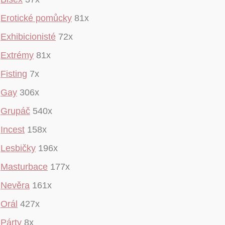
Erotické pomůcky
81x
Exhibicionisté
72x
Extrémy
81x
Fisting
7x
Gay
306x
Grupáč
540x
Incest
158x
Lesbičky
196x
Masturbace
177x
Nevěra
161x
Orál
427x
Párty
8x