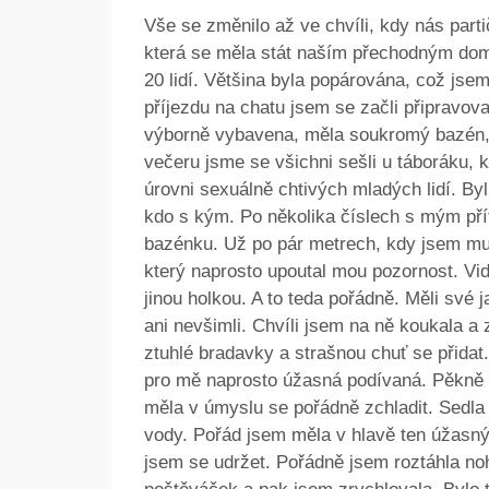
Vše se změnilo až ve chvíli, kdy nás part
která se měla stát naším přechodným dom
20 lidí. Většina byla popárována, což jsem
příjezdu na chatu jsem se začli připravov
výborně vybavena, měla soukromý bazén,
večeru jsme se všichni sešli u táboráku, 
úrovni sexuálně chtivých mladých lidí. Byli
kdo s kým. Po několika číslech s mým pří
bazénku. Už po pár metrech, kdy jsem mus
který naprosto upoutal mou pozornost. Vid
jinou holkou. A to teda pořádně. Měli své
ani nevšimli. Chvíli jsem na ně koukala a
ztuhlé bradavky a strašnou chuť se přidat
pro mě naprosto úžasná podívaná. Pěkně 
měla v úmyslu se pořádně zchladit. Sedla 
vody. Pořád jsem měla v hlavě ten úžasný
jsem se udržet. Pořádně jsem roztáhla nohy