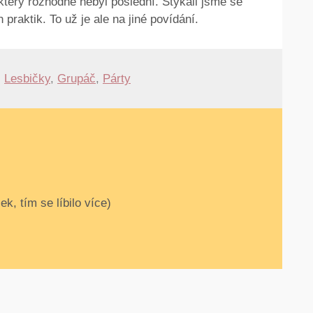
 který rozhodně nebyl poslední. Stýkali jsme se
 praktik. To už je ale na jiné povídání.
,
Lesbičky
,
Grupáč
,
Párty