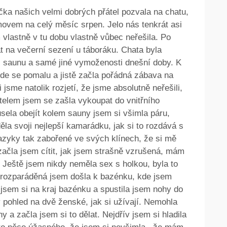
ička našich velmi dobrých přátel pozvala na chatu,
ovem na celý měsíc srpen. Jelo nás tenkrát asi
 vlastně v tu dobu vlastně vůbec neřešila. Po
at na večerní sezení u táboráku. Chata byla
 saunu a samé jiné vymoženosti dnešní doby. K
kde se pomalu a jistě začla pořádná zábava na
 jsme natolik rozjetí, že jsme absolutně neřešili,
telem jsem se zašla vykoupat do vnitřního
ela obejít kolem sauny jsem si všimla páru,
ěla svoji nejlepší kamarádku, jak si to rozdává s
 jazyky tak zabořené ve svých klínech, že si mě
 začla jsem cítit, jak jsem strašně vzrušená, mám
. Ještě jsem nikdy neměla sex s holkou, byla to
rozparáděná jsem došla k bazénku, kde jsem
jsem si na kraj bazénku a spustila jsem nohy do
 pohled na dvě ženské, jak si užívají. Nemohla
 a začla jsem si to dělat. Nejdřív jsem si hladila