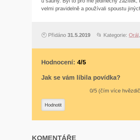
u sauny. Byl to pro mě jedinečný zážitek,
velmi pravidelně a používali spoustu jiných
🕙 Přidáno
31.5.2019
📂 Kategorie:
Orál
Hodnocení:
4/5
Jak se vám líbila povídka?
0
1
2
3
4
Hodnotit
KOMENTÁŘE