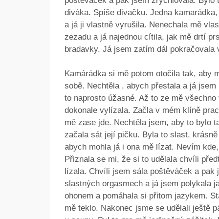
poštěváček a pak jsem zrychlovala. Bylo 
diváka. Spíše divačku. Jedna kamarádka, k
a já ji vlastně vyrušila. Nenechala mě vla
zezadu a já najednou cítila, jak mě drtí p
bradavky. Já jsem zatím dál pokračovala 
Kamárádka si mě potom otočila tak, aby m
sobě. Nechtěla , abych přestala a já jsem
to naprosto úžasné. Až to ze mě všechno
dokonale vylízala. Začla v mém klíně praco
mě zase jde. Nechtěla jsem, aby to bylo tak
začala sát její pičku. Byla to slast, krásn
abych mohla já i ona mě lízat. Nevím kde, 
Přiznala se mi, že si to udělala chvíli před
lízala. Chvíli jsem sála poštěváček a pak j
slastných orgasmech a já jsem polykala ja
ohonem a pomáhala si přitom jazykem. Stač
mě teklo. Nakonec jsme se udělali ještě p