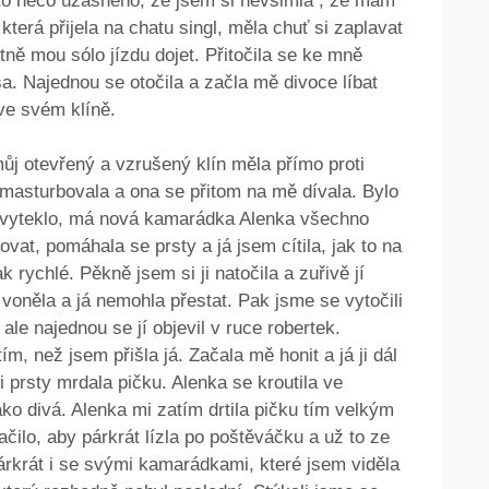
to něco úžasného, že jsem si nevšimla , že mám
terá přijela na chatu singl, měla chuť si zaplavat
stně mou sólo jízdu dojet. Přitočila se ke mně
rsa. Najednou se otočila a začla mě divoce líbat
ve svém klíně.
ůj otevřený a vzrušený klín měla přímo proti
 masturbovala a ona se přitom na mě dívala. Bylo
 vyteklo, má nová kamarádka Alenka všechno
vat, pomáhala se prsty a já jsem cítila, jak to na
 rychlé. Pěkně jsem si ji natočila a zuřivě jí
ě voněla a já nemohla přestat. Pak jsme se vytočili
ale najednou se jí objevil v ruce robertek.
tím, než jsem přišla já. Začala mě honit a já ji dál
i prsty mrdala pičku. Alenka se kroutila ve
ko divá. Alenka mi zatím drtila pičku tím velkým
ilo, aby párkrát lízla po poštěváčku a už to ze
árkrát i se svými kamarádkami, které jsem viděla