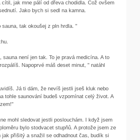
 a cítil, jak mne pálí od dřeva chodidla. Což ovšem
 sednutí. Jako bych si sedl na kamna.
o sauna, tak okoušej z pln hrdla. "
chu.
, sauna není jen tak. To je pravá medicína. A to
 rozpálíš. Napoprvé máš deset minut, " natáhl
vidíš. Já ti dám, že nevíš jestli jseš kluk nebo
 na tohle saunování budeš vzpomínat celý život. A
 zem!"
e mohl sledovat jestli poslouchám. I když jsem
teploměru bylo stodvacet stupňů. A protože jsem ze
jak přišitý a snažil se odhadnout čas, budík si