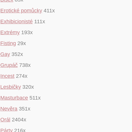
Erotické pomůcky
411x
Exhibicionisté
111x
Extrémy
193x
Fisting
29x
Gay
352x
Grupáč
738x
Incest
274x
Lesbičky
320x
Masturbace
511x
Nevěra
351x
Orál
2404x
Párty
216x