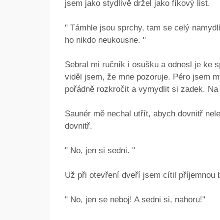
jsem jako stydlivě držel jako fíkový list.
" Támhle jsou sprchy, tam se celý namydlí
ho nikdo neukousne. "
Sebral mi ručník i osušku a odnesl je ke 
viděl jsem, že mne pozoruje. Péro jsem my
pořádně rozkročit a vymydlit si zadek. Na
Saunér mě nechal utřít, abych dovnitř nel
dovnitř.
" No, jen si sedni. "
Už při otevření dveří jsem cítil příjemnou 
" No, jen se neboj! A sedni si, nahoru!"