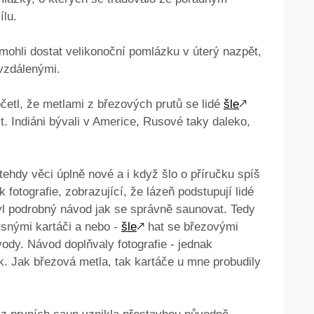
ílu.
mohli dostat velikonoční pomlázku v úterý nazpět,
 vzdálenými.
četl, že metlami z březových prutů se lidé
šle
🡕
řit. Indiáni bývali v Americe, Rusové taky daleko,
tehdy věci úplně nové a i když šlo o příručku spíš
 fotografie, zobrazující, že lázeň podstupují lidé
 byl podrobný návod jak se správně saunovat. Tedy
drsnými kartáči a nebo -
šle
🡕
hat se březovými
vody. Návod doplňvaly fotografie - jednak
. Jak březová metla, tak kartáče u mne probudily