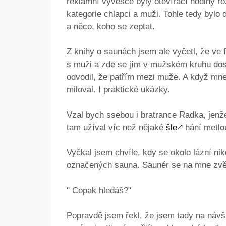
reklamní vývěsce byly otevírací hodiny r
kategorie chlapci a muži. Tohle tedy bylo 
a něco, koho se zeptat.
Z knihy o saunách jsem ale vyčetl, že ve f
s muži a zde se jím v mužském kruhu dost
odvodil, že patřím mezi muže. A když mne
miloval. I praktické ukázky.
Vzal bych ssebou i bratrance Radka, jenž
tam užíval víc než nějaké
šle
🡕
hání metlo
Vyčkal jsem chvíle, kdy se okolo lázní ni
označených sauna. Saunér se na mne zvě
" Copak hledáš?"
Popravdě jsem řekl, že jsem tady na návš