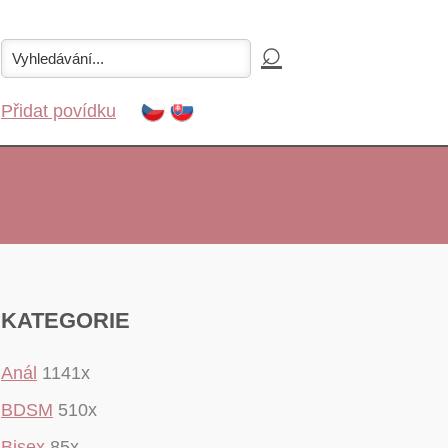
Přidat povídku
KATEGORIE
Anál
1141x
BDSM
510x
Bisex
85x