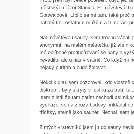
Proto jsem byl velice potěšen, když jedn
městských lázní Slanica. Při návštěvách u 
Gottwaldově. Líbilo se mi tam, také proč b
nahatý líbil ostatním mužům a ti mi rádi p
Nad návštěvou sauny jsem trochu váhal, p
anonymní, na malém městečku již ale nikol
mé oblíbené producírování se nahý a vyz
nevadilo, ale u nás v sauně. Co když mi n
nějaký puritán a bude žalovat.
Několik dnů jsem pozoroval, kdo vlastně 
diskretní, byly skryty v lesíku za tratí, 
jsem zjistil že tam zatím nechodí asi nikd
vycházel ven a zpoza budovy přikládal do 
třicítky, stejně jako saunér. Neznal jsem 
Z mých vrstevníků jsem jít do sauny nevid