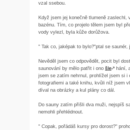
vzal ssebou.
Když jsem jej konečně tlumeně zaslechl, v
bazénu. Tím, co projelo tělem jsem byl př
vody vylezl, byla kůže dorůžova.
" Tak co, jaképak to bylo?"ptal se saunér, 
Nevěděl jsem co odpovědět, pocit byl dost 
saunování by mělo patřit i ono
šle
🡕
hání, a
jsem se zatím nehrnul, prohlížel jsem si i 
fotografiemi a také knihu, kvůli níž jsem v
díval na obrázky a kul plány co dál.
Do sauny zatím přišli dva muži, nejspíš s
nemohli přehlédnout.
" Copak, pořádáš kursy pro dorost?" proh