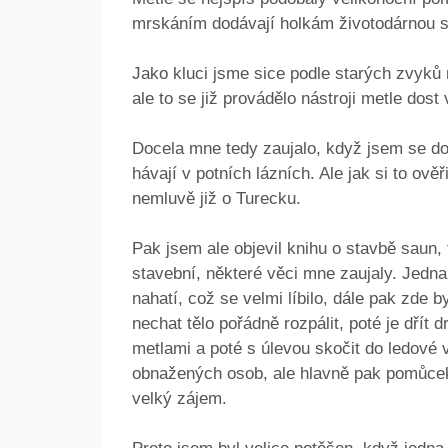
mrskáním dodávají holkám životodárnou s
Jako kluci jsme sice podle starých zvyků 
ale to se již provádělo nástroji metle dost
Docela mne tedy zaujalo, když jsem se do
hávají v potních lázních. Ale jak si to ově
nemluvě již o Turecku.
Pak jsem ale objevil knihu o stavbě saun, 
stavební, některé věci mne zaujaly. Jednak
nahatí, což se velmi líbilo, dále pak zde
nechat tělo pořádně rozpálit, poté je dřít 
metlami a poté s úlevou skočit do ledové 
obnažených osob, ale hlavně pak pomůcek
velký zájem.