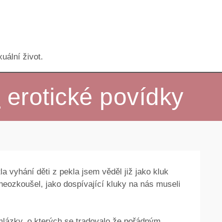
uální život.
ě
erotické povídky
 vyhání děti z pekla jsem věděl již jako kluk
 neozkoušel, jako dospívající kluky na nás museli
mlázky, o kterých se tradovalo že pořádným