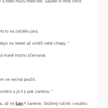
ny a nebo můžu hned teď. Sauner si mne chvíli
lo to na začátku jara.
 abys se nelekl až uvidíš nahé chlapy. "
á hraně trochu zčervanal.
em se nechal poučit.
líkni a já ti ji pak zamknu. "
ra, až mi
šaty
🡕
zamkne. Složený ručník i osušku