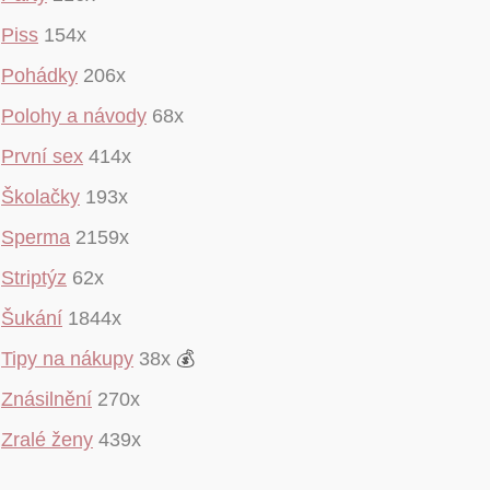
Piss
154x
Pohádky
206x
Polohy a návody
68x
První sex
414x
Školačky
193x
Sperma
2159x
Striptýz
62x
Šukání
1844x
Tipy na nákupy
38x
💰
Znásilnění
270x
Zralé ženy
439x