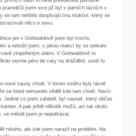
a z prvních saun vznikla přestavbou původně
prarodičů jsem sice již byl v parních lázních v
y se tam nelíbilo dospívajícímu klukovi, který se
rozrazovali něco o sexu.
řece jen v Gottwaldově jsem byl trochu
iv a netušil jsem, s jakou reakcí by se setkalo
ývavě ztopořeným údem. V Gottwaldově to
ěkdo vezme péro do ruky na dráždění, uvidí to
do nové sauny chodí. V tomto směru byly lázně
takže se hned nemuselo vědět kdo tam chodí. Navíc
o. Jediné co jsem zahlédl, byl saunař, který občas
kamen. A pak ještě několik mužů, asi tak okolo
je, ve městě jsem je nepotkával.
ěl nikoho, ale zde jsem narazil na problém. Na