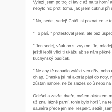
Vylezl jsem po trojici lavic až na tu horní
nebylo nic proti tomu, jak jsem cuknul při
" No, sedej, sedej! Chtěl jsi poznat co je t
" To pálí, " protestoval jsem, ale bez úspě
" Jen sedej, však on si zvykne. Jo, mladej
ještě lepší věci ti ukážu až se nám pěkně
kuchyňský budíček.
" Ne aby tě napadlo vylézt ven dřív, nebo u
chlap. Dneska jsi mi akorát pásl do noty,
zůstaň nahoře, ne že slezeš dolů nebo na
Odešel a zavřel dveře, ovšem okýnkem mn
už znal lázně parní, tohle bylo horší, na 
saunéra přece jen měl respekt, seděl jsem 