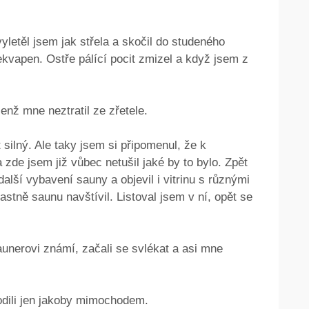
yletěl jsem jak střela a skočil do studeného
ekvapen. Ostře pálící pocit zmizel a když jsem z
jenž mne neztratil ze zřetele.
silný. Ale taky jsem si připomenul, že k
 zde jsem již vůbec netušil jaké by to bylo. Zpět
další vybavení sauny a objevil i vitrinu s různými
lastně saunu navštívil. Listoval jsem v ní, opět se
aunerovi známí, začali se svlékat a asi mne
odili jen jakoby mimochodem.