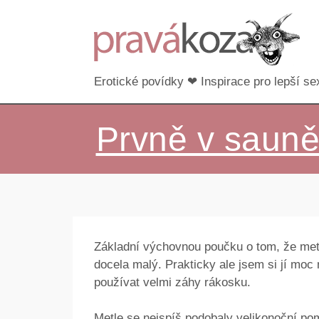
Erotické povídky ❤ Inspirace pro lepší sex
Prvně v saun
Základní výchovnou poučku o tom, že metla
docela malý. Prakticky ale jsem si jí moc
používat velmi záhy rákosku.
Metle se nejspíš podobaly velikonoční po