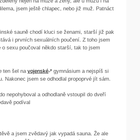
ozděleny nejen na muže a ženy, ale u mužů i na
dilema, jsem ještě chlapec, nebo již muž. Patnáct
inské sauně chodí kluci se ženami, starší již pak
ává i prvních sexuálních poučení. Z toho jsem
 o sexu poučoval někdo starší, tak to jsem
e ten šel na
vojenské
🡕
gymnásium a nejspíš si
u. Nakonec jsem se odhodlal propoprvé jít sám.
kdo nepohyboval a odhodlaně vstoupil do dveří
davě podíval
těvě a jsem zvědavý jak vypadá sauna. Že ale