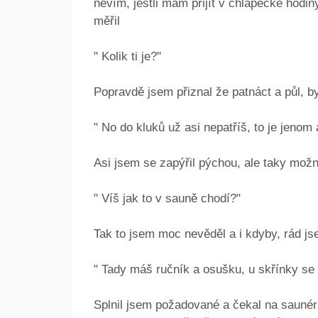
nevím, jestli mám přijít v chlapecké hodi
měřil
" Kolik ti je?"
Popravdě jsem přiznal že patnáct a půl, by
" No do kluků už asi nepatříš, to je jenom
Asi jsem se zapýřil pýchou, ale taky možn
" Víš jak to v sauně chodí?"
Tak to jsem moc nevěděl a i kdyby, rád js
" Tady máš ručník a osušku, u skřínky se sv
Splnil jsem požadované a čekal na sauné