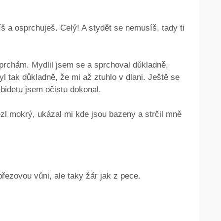
š a osprchuješ. Celý! A stydět se nemusíš, tady ti
sprchám. Mydlil jsem se a sprchoval důkladně,
l tak důkladně, že mi až ztuhlo v dlani. Ještě se
 bidetu jsem očistu dokonal.
ezl mokrý, ukázal mi kde jsou bazeny a strčil mně
březovou vůni, ale taky žár jak z pece.