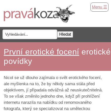
Menu ☰
První erotické focení
erotické
povídky
Nicol se už dlouho zajímala o svět erotického focení,
ale myšlenka na to, že by někdy sama stála před
objektivem, jí připadala odvážná až neuskutečnitelná.
To se však změnilo jednoho dne, když při prohlížení
internetu narazila na nabídku od renomovaného
fotografa, který se specializoval na uměleckou