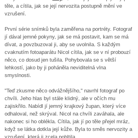
těle, a cítila, jak se její nervozita postupně mění ve
vzrušení.
První série snímků byla zaměřena na portréty. Fotograf
jí dával jemné pokyny, jak se má postavit, kam se má
dívat, a povzbuzoval ji, aby se uvolnila. S každým
cvaknutím fotoaparátu Nicol cítila, jak se v ní probouzí
něco, co dosud jen tušila. Pohybovala se s větší
lehkostí, jako by ji poháněla neviditelná vlna
smyslnosti.
"Teď zkusme něco odvážnějšího," navrhl fotograf po
chvíli. Jeho hlas byl stále klidný, ale v očích mu
zajiskřilo. Nabídl jí jemný krajkový župan, který více
odhaloval, než skrýval. Nicol na chvíli zaváhala, ale
nakonec si ho oblékla. Cítila, jak jí po těle přejel mráz,
když se látka dotkla její kůže. Byla to směs nervozity a
vzrušení, která ji zcela pohltila.