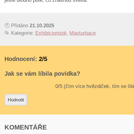
ještě dlouho poté, co zhasnou světla.
🕙 Přidáno
21.10.2025
📂 Kategorie:
Exhibicionisté
,
Masturbace
Hodnocení:
2/5
Jak se vám líbila povídka?
3
4
Hodnotit
KOMENTÁŘE