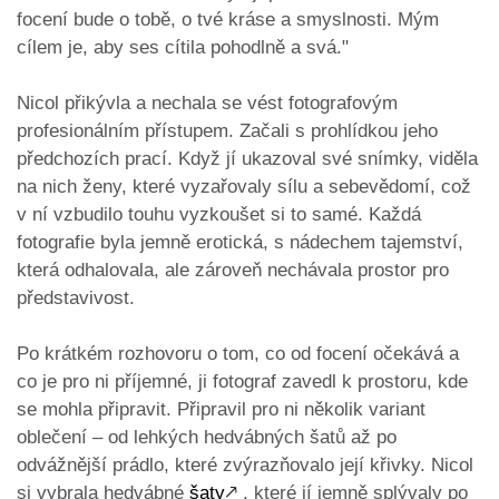
focení bude o tobě, o tvé kráse a smyslnosti. Mým
cílem je, aby ses cítila pohodlně a svá."
Nicol přikývla a nechala se vést fotografovým
profesionálním přístupem. Začali s prohlídkou jeho
předchozích prací. Když jí ukazoval své snímky, viděla
na nich ženy, které vyzařovaly sílu a sebevědomí, což
v ní vzbudilo touhu vyzkoušet si to samé. Každá
fotografie byla jemně erotická, s nádechem tajemství,
která odhalovala, ale zároveň nechávala prostor pro
představivost.
Po krátkém rozhovoru o tom, co od focení očekává a
co je pro ni příjemné, ji fotograf zavedl k prostoru, kde
se mohla připravit. Připravil pro ni několik variant
oblečení – od lehkých hedvábných šatů až po
odvážnější prádlo, které zvýrazňovalo její křivky. Nicol
si vybrala hedvábné
šaty
🡕
, které jí jemně splývaly po