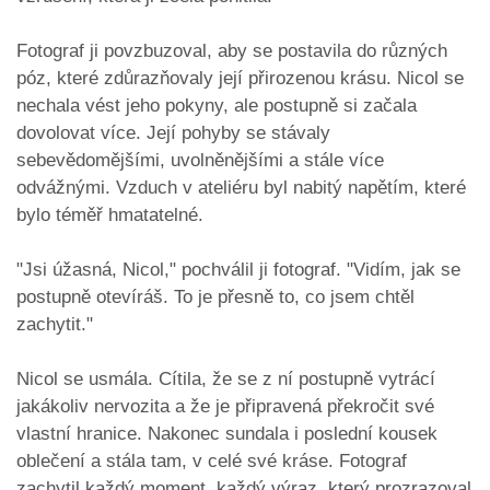
Fotograf ji povzbuzoval, aby se postavila do různých
póz, které zdůrazňovaly její přirozenou krásu. Nicol se
nechala vést jeho pokyny, ale postupně si začala
dovolovat více. Její pohyby se stávaly
sebevědomějšími, uvolněnějšími a stále více
odvážnými. Vzduch v ateliéru byl nabitý napětím, které
bylo téměř hmatatelné.
"Jsi úžasná, Nicol," pochválil ji fotograf. "Vidím, jak se
postupně otevíráš. To je přesně to, co jsem chtěl
zachytit."
Nicol se usmála. Cítila, že se z ní postupně vytrácí
jakákoliv nervozita a že je připravená překročit své
vlastní hranice. Nakonec sundala i poslední kousek
oblečení a stála tam, v celé své kráse. Fotograf
zachytil každý moment, každý výraz, který prozrazoval