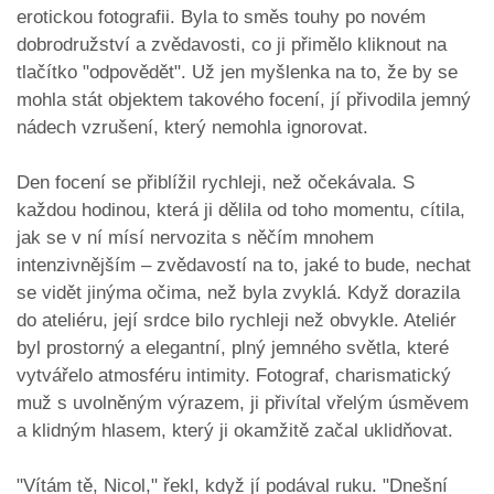
erotickou fotografii. Byla to směs touhy po novém
dobrodružství a zvědavosti, co ji přimělo kliknout na
tlačítko "odpovědět". Už jen myšlenka na to, že by se
mohla stát objektem takového focení, jí přivodila jemný
nádech vzrušení, který nemohla ignorovat.
Den focení se přiblížil rychleji, než očekávala. S
každou hodinou, která ji dělila od toho momentu, cítila,
jak se v ní mísí nervozita s něčím mnohem
intenzivnějším – zvědavostí na to, jaké to bude, nechat
se vidět jinýma očima, než byla zvyklá. Když dorazila
do ateliéru, její srdce bilo rychleji než obvykle. Ateliér
byl prostorný a elegantní, plný jemného světla, které
vytvářelo atmosféru intimity. Fotograf, charismatický
muž s uvolněným výrazem, ji přivítal vřelým úsměvem
a klidným hlasem, který ji okamžitě začal uklidňovat.
"Vítám tě, Nicol," řekl, když jí podával ruku. "Dnešní