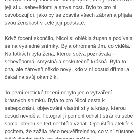
její sílu, sebevědomí a smyslnost. Bylo to pro ni
osvobozující, jako by se zbavila všech zábran a přijala
svou ženskost v celé její podstatě.
Když focení skončilo, Nicol si oblékla župan a podívala
se na výsledné snímky. Byla ohromená tím, co viděla.
Na fotkách byla žena, kterou sotva poznávala –
sebevědomá, smyslná a neskutečně krásná. Byla to
ona, ale zároveň někdo nový, kdo v ní dosud dřímal a
čekal na svůj okamžik.
To první erotické focení nebylo jen o vytváření
krásných snímků. Byla to pro Nicol cesta k
sebepoznání, objevování vlastní síly a krásy, kterou
dosud neviděla. Fotograf jí pomohl odhalit stránku sebe
sama, kterou se teď nechtěla vzdát. Opouštěla ateliér s
pocitem, že zažila něco neuvěřitelného, co v ní zůstane