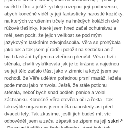
svlékl tričko a ještě rychleji rozepnul její podprsenku,
abych konečně viděl ty její fantasticky narostlé kozičky,
na kterých vzrušením trčely na hnědých koláčích dvě
růžové třešinky, které jsem hned začal ochutnávat a
měl jsem pocit, že jejich velikost se pod mým
jazykovým laskáním zdvojnásobila. Věra se prohýbala
jako luk a tak jsem jí raději položil na sedačku aniž
bych laskání byť jen na vteřinku přerušil. Věra chvíli
sténala, chvíli vykřikovala jak je to krásné a najednou
se její tělo začalo třást jako v zimnici a když jsem se
rozhodl, že Věře udělám pořádnou prsní masáž, ležela
pode mnou jako mrtvola. Ještě, že stále potichu
sténala, neboť bych snad podlehl panice a volal
záchranku. Konečně Věra otevřela oči a řekla - tak
takovýhle orgasmus jsem měla naposledy asi před
dvaceti lety. Tak zkusíme, jestli jich budeš mít víc
odpověděl jsem a začal zápasit se zipem na její
sukni
🡕