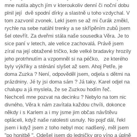
mne nutila abych jím v kteroukoliv denní či noční dobu
plnil její dvě spodní dírky a slastně u toho vzdychal. V
tom zazvonil zvonek. Lekl jsem se až mi čurák změkl,
rychle na sebe natáhl trenky a se skřípěním zubů jsem
šel otevřít. Za dveřmi stála naše sousedka Věra. Je to
sice paní v letech, ale velice zachovalá. Právě jsem
zíral na její obtažené tričko, kde velké bradavky hrozily
jeho protrhnutím a vzpomněl si na péčko, ze kterého
byly výkřiky a sténání slyšet až sem. Ahoj Petře, je
doma Zuzka ? Není, odpověděl jsem, odjela s dětmi na
prázdniny. Jé ty jsi doma sám ? Já taky. Karel odjel na
chalupu a já myslela, že se Zuzkou hodím řeč.
Nechceš mne pozvat na decinku ? Nebylo na tom nic
divného, Věra k nám zavítala každou chvíli, dokonce
někdy i s Karlem a i my jsme jim občas návštěvu
opláceli, když naše ratolesti usnuly. No pojď dál, řekl
jsem i když jsem z toho nebyl moc nadšený, měl jsem
"po honitbě ". Odešel jsem do ledničky pro víno a úplně