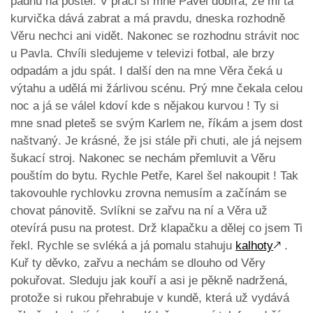
padnu na postel. V práci si mne Pavel dobírá, že mi ta
kurvička dává zabrat a má pravdu, dneska rozhodně
Věru nechci ani vidět. Nakonec se rozhodnu strávit noc
u Pavla. Chvíli sledujeme v televizi fotbal, ale brzy
odpadám a jdu spát. I další den na mne Věra čeká u
výtahu a udělá mi žárlivou scénu. Prý mne čekala celou
noc a já se válel kdoví kde s nějakou kurvou ! Ty si
mne snad pleteš se svým Karlem ne, říkám a jsem dost
naštvaný. Je krásné, že jsi stále při chuti, ale já nejsem
šukací stroj. Nakonec se nechám přemluvit a Věru
pouštím do bytu. Rychle Petře, Karel šel nakoupit ! Tak
takovouhle rychlovku zrovna nemusím a začínám se
chovat pánovitě. Svlíkni se zařvu na ní a Věra už
otevírá pusu na protest. Drž klapačku a dělej co jsem Ti
řekl. Rychle se svléká a já pomalu stahuju
kalhoty
🡕
.
Kuř ty děvko, zařvu a nechám se dlouho od Věry
pokuřovat. Sleduju jak kouří a asi je pěkně nadržená,
protože si rukou přehrabuje v kundě, která už vydává