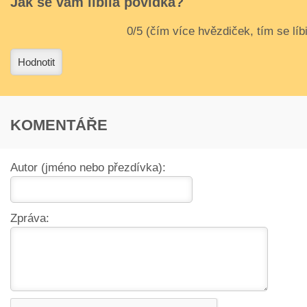
Jak se vám líbila povídka?
3
4
Hodnotit
KOMENTÁŘE
Autor (jméno nebo přezdívka):
Zpráva: