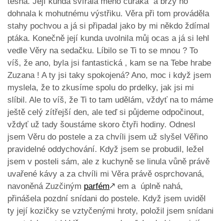
těsná. Její kunda svírala mého čuráka a brzy ho
dohnala k mohutnému výstřiku. Věra při tom prováděla
stahy pochvou a já si připadal jako by mi někdo ždímal
ptáka. Konečně její kunda uvolnila můj ocas a já si lehl
vedle Věry na sedačku. Líbilo se Ti to se mnou ? To
víš, že ano, byla jsi fantastická , kam se na Tebe hrabe
Zuzana ! A ty jsi taky spokojená? Ano, moc i když jsem
myslela, že to zkusíme spolu do prdelky, jak jsi mi
slíbil. Ale to víš, že Ti to tam udělám, vždyť na to máme
ještě celý zítřejší den, ale teď si půjdeme odpočinout,
vždyť už tady šoustáme skoro čtyři hodiny. Odnesl
jsem Věru do postele a za chvíli jsem už slyšel Věřino
pravidelné oddychování. Když jsem se probudil, ležel
jsem v posteli sám, ale z kuchyně se linula vůně právě
uvařené kávy a za chvíli mi Věra právě osprchovaná,
navoněná Zuzčiným
parfém
🡕
em a úplně nahá,
přinášela pozdní snídani do postele. Když jsem uviděl
ty její kozičky se vztyčenými hroty, položil jsem snídani