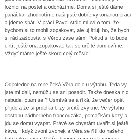
ložnici na postel a odcházíme. Doma si ještě dáme
panáčka, zhodnotíme naši jistě dobře vykonanou práci
a jdeme spát. V práci Pavel stále mluví o tom, že
bychom si to mohli zopakovat, ale ujišťuji ho, že bych
si rád zašoustal s Věrou zase sám. Pokud si to bude
chtít ještě ona zopakovat, tak se určitě domluvíme.
Vždyť máme ještě skoro celý měsíc!
Odpoledne na mne čeká Věra dole u výtahu. Teda vy
jste mi dali, nemůžu se ani posadit. Takže dneska nic
nebude, ptám se ? Usmívá se a říká, že večer opět
přijde a že si prdelka brzy určitě zvykne. Ve výtahu
dostanu nádherného francouzáka, pomačkám kozy a
jdu se domů vyspat. Právě se chystám uvařit si ještě
kávu, když zvoní zvonek a Věra se řítí do našeho
bytu jako lavina. Petře, honem, namazala jsem si