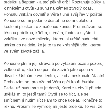
prdelku a šeptám - a teď pěkně drž ! Roztahuju půlky a
k hnědému otvůrku sunu na kámen ztvrdlý ocas.
Pomalu vnikám dovnitř a Věra tlumí svůj řev v polštáři.
Konečně se mi podařilo dostat ho do ní celého a
koulemi pleskám o zmáčenou kundu. Promrdávám se
těsnou prdelkou, křičím, sténám, funím a slyším i
výkřiky své nové milenky, kterou si určitě budu chtít
udržet co nejdéle, že je to ta nejkrásnější věc, kterou
ve svém životě zažila.
Konečně plním její střeva a po vytažení ocasu pozoruji
velkou díru, která se pomalu zavírá jako opona v
divadle. Usínáme vysílením, ale oba neskonale šťastní.
Probouzím se, protože mi Věra opět kouří čuráka.
Petře, už budu muset jít domů, Karel za chvíli přijede,
uděláš mi to ještě tam? Stydí se to říct, ale se
smíchem jí nutím říct kam to chce udělat. Konečně to
řekne. Prosím Tě vymrdej mi ještě prdelku. To víš, že