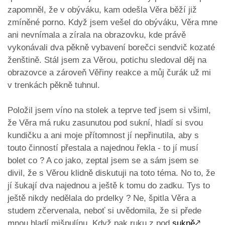
zapomněl, že v obýváku, kam odešla Věra běží již
zmíněné porno. Když jsem vešel do obýváku, Věra mne
ani nevnímala a zírala na obrazovku, kde právě
vykonávali dva pěkně vybavení borečci sendvič kozaté
ženštině. Stál jsem za Věrou, potichu sledoval děj na
obrazovce a zároveň Věřiny reakce a můj čurák už mi
v trenkách pěkně tuhnul.
Položil jsem víno na stolek a teprve teď jsem si všiml,
že Věra má ruku zasunutou pod sukní, hladí si svou
kundičku a ani moje přítomnost jí nepřinutila, aby s
touto činností přestala a najednou řekla - to jí musí
bolet co ? A co jako, zeptal jsem se a sám jsem se
divil, že s Věrou klidně diskutuji na toto téma. No to, že
jí šukají dva najednou a ještě k tomu do zadku. Tys to
ještě nikdy nedělala do prdelky ? Ne, špitla Věra a
studem zčervenala, neboť si uvědomila, že si přede
mnou hladí mišpulínu. Když pak ruku z pod
sukně
🡕