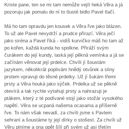
Kriste pane, ten se mi tam nemůže vejít heká Věra a já
pozoruju jak pomalu do ní to tlusté bidlo Pavel tlačí.
Má ho tam opravdu jen kousek a Věra řve jako blázen.
To už ale Pavel nevydrží a prudce přirazí. Věra ječí
jako siréna a Pavel říká - vidíš kurvičko máš ho tam až
po kořen, každá kunda ho spolkne. Přiráží svým
čurákem do její kundy, laská její pěkná vemínka a já se
začínám věnovat její prdelce. Chvíli jí šoustám
jazykem, několikrát poplivám hnědý otvůrek a sliny
prstem vpravuji do těsné prdelky. Už jí šukám třemi
prsty a Věra houká jako sýček. Prdelka už se pěkně
otevírá a tak rychle vytahuji prsty a nahrazuji je
ptákem, který z té podívané stojí jako stožár vysokého
napětí. Věra se ucpaná našema ocasama a příšerně
řve. To nám však nevadí, za chvíli jsme s Pavlem
sehraní a šoustáme ty její dírky o stošest. Za chvíli už
Věru plníme a ona opět šílí při svém už asi třetím