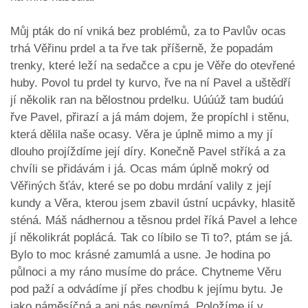
Můj pták do ní vniká bez problémů, za to Pavlův ocas
trhá Věřinu prdel a ta řve tak příšerně, že popadám
trenky, které leží na sedačce a cpu je Věře do otevřené
huby. Povol tu prdel ty kurvo, řve na ní Pavel a uštědří
jí několik ran na bělostnou prdelku. Uúúúž tam budúú
řve Pavel, přirazí a já mám dojem, že propíchl i stěnu,
která dělila naše ocasy. Věra je úplně mimo a my jí
dlouho projíždíme její díry. Konečně Pavel stříká a za
chvíli se přidávám i já. Ocas mám úplně mokrý od
Věřiných šťáv, které se po dobu mrdání valily z její
kundy a Věra, kterou jsem zbavil ústní ucpávky, hlasitě
sténá. Máš nádhernou a těsnou prdel říká Pavel a lehce
jí několikrát poplácá. Tak co líbilo se Ti to?, ptám se já.
Bylo to moc krásné zamumlá a usne. Je hodina po
půlnoci a my ráno musíme do práce. Chytneme Věru
pod paží a odvádíme jí přes chodbu k jejímu bytu. Je
jako náměsíčná a ani nás nevnímá. Položíme jí v