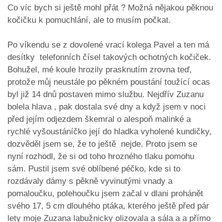
Co víc bych si ještě mohl přát ? Možná nějakou pěknou
kočičku k pomuchlání, ale to musím počkat.
Po víkendu se z dovolené vrací kolega Pavel a ten má
desítky telefonních čísel takových ochotných kočiček.
Bohužel, mé koule hrozily prasknutím zrovna teď,
protože můj neustále po pěkném poustání toužící ocas
byl již 14 dnů postaven mimo službu. Nejdřív Zuzanu
bolela hlava , pak dostala své dny a když jsem v noci
před jejím odjezdem škemral o alespoň malinké a
rychlé vyšoustáníčko její do hladka vyholené kundičky,
dozvěděl jsem se, že to ještě nejde. Proto jsem se
nyní rozhodl, že si od toho hrozného tlaku pomohu
sám. Pustil jsem své oblíbené péčko, kde si to
rozdávaly dámy s pěkně vyvinutými vnady a
pomaloučku, polehoučku jsem začal v dlani prohánět
svého 17, 5 cm dlouhého ptáka, kterého ještě před pár
lety moje Zuzana labužnicky olizovala a sála a a přímo