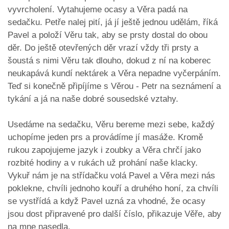
vyvrcholení. Vytahujeme ocasy a Věra padá na
sedačku. Petře nalej pití, já jí ještě jednou udělám, říká
Pavel a položí Věru tak, aby se prsty dostal do obou
děr. Do ještě otevřených děr vrazí vždy tři prsty a
šoustá s nimi Věru tak dlouho, dokud z ní na koberec
neukapává kundí nektárek a Věra nepadne vyčerpáním.
Teď si konečně připíjíme s Věrou - Petr na seznámení a
tykání a já na naše dobré sousedské vztahy.
Usedáme na sedačku, Věru bereme mezi sebe, každý
uchopíme jeden prs a provádíme jí masáže. Kromě
rukou zapojujeme jazyk i zoubky a Věra chrčí jako
rozbité hodiny a v rukách už prohání naše klacky.
Vykuř nám je na střídačku volá Pavel a Věra mezi nás
poklekne, chvíli jednoho kouří a druhého honí, za chvíli
se vystřídá a když Pavel uzná za vhodné, že ocasy
jsou dost připravené pro další číslo, přikazuje Věře, aby
na mne nasedla.