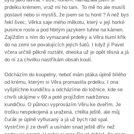
prdelku krémem, vraž mi ho tam. To mě ho ale musíš
postavit nebo si myslíš, že jsem se tu honil ? A než bys
řekl švec, Věrka saje mého měkotu, který v její horké
pusince roste a pod hbitým jazykem tuhne na kámen.
Zajíždím s ním do vymazané prdelky a Věra tlumí křik
do na zemi se povalujících jejích šatů. I když jí Pavel
včera určitě pěkně roztáhl, dneska už je opět těsná a já
do ní za chvilku nastříkám obsah koulí.
Odcházím do koupelny, neboť mám ptáka úplně bílého
od krému, kterým si Věra promastila prdelku. I ona
vyšplíchne kundičku a odcházíme do ložnice, kde se
chvíli ukájíme v 69 a poté projíždím nadrženou
kundičku. O půlnoci vyprovázím Věru ke dveřím. Je
trošku nespokojená a uražená, chtěla ještě, ale můj
čurák je úplně vyflusaný a já už bych rád spal.
Vystrčím jí ze dveří a usínám snad ještě dřív než