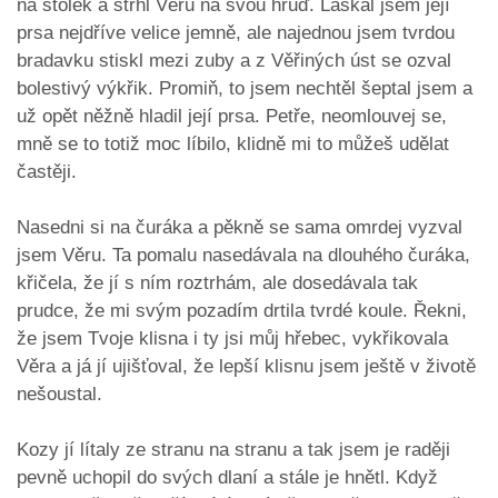
na stolek a strhl Věru na svou hruď. Laskal jsem její
prsa nejdříve velice jemně, ale najednou jsem tvrdou
bradavku stiskl mezi zuby a z Věřiných úst se ozval
bolestivý výkřik. Promiň, to jsem nechtěl šeptal jsem a
už opět něžně hladil její prsa. Petře, neomlouvej se,
mně se to totiž moc líbilo, klidně mi to můžeš udělat
častěji.
Nasedni si na čuráka a pěkně se sama omrdej vyzval
jsem Věru. Ta pomalu nasedávala na dlouhého čuráka,
křičela, že jí s ním roztrhám, ale dosedávala tak
prudce, že mi svým pozadím drtila tvrdé koule. Řekni,
že jsem Tvoje klisna i ty jsi můj hřebec, vykřikovala
Věra a já jí ujišťoval, že lepší klisnu jsem ještě v životě
nešoustal.
Kozy jí lítaly ze stranu na stranu a tak jsem je raději
pevně uchopil do svých dlaní a stále je hnětl. Když