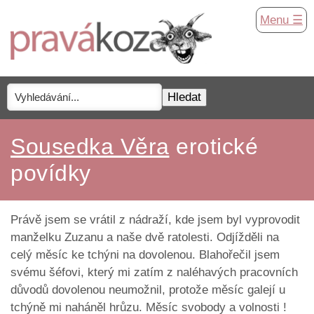
Menu ☰
Sousedka Věra
erotické
povídky
Právě jsem se vrátil z nádraží, kde jsem byl vyprovodit
manželku Zuzanu a naše dvě ratolesti. Odjížděli na
celý měsíc ke tchýni na dovolenou. Blahořečil jsem
svému šéfovi, který mi zatím z naléhavých pracovních
důvodů dovolenou neumožnil, protože měsíc galejí u
tchýně mi naháněl hrůzu. Měsíc svobody a volnosti !