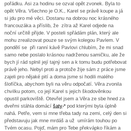
pořádku. Asi za hodinu se ozval opět zvonek. Byla to
opět Věra. Všechno je O.K., Karel se právě koupe a já
si jdu pro mé věci. Dostanu na dobrou noc krásného
francouzáka a příslib, že zítra až Karel odjede na
noční určitě přijde. V posteli spřádám plán, který ale
mohu zrealizovat pouze se svým kolegou Pavlem. V
pondělí se při ranní kávě Pavlovi chlubím, že mi snad
samo nebe poslalo krásnou nadrženou samičku, ale že
bych jí rád splnil její tajný sen a k tomu budu potřebovat
právě jeho. Nebyl proti a protože žije sám z práce jsme
zajeli pro nějaké pití a doma jsme si hodili malého
šlofíčka, abychom byli na věru odpočatí. Věra zvonila
chvilku potom, co její Karel s jejich škodověnkou
opustil parkoviště. Otevřel jsem a Věra ze sbe hned za
dveřmi stáhla domácí
šaty
🡕
pod kterými byla úplně
nahá. Petře, vem si mne třeba tady na zemi, celý den si
představuju jak mne mrdáš a už umírám touhou po
Tvém ocasu. Pojď, mám pro Tebe překvápko říkám a