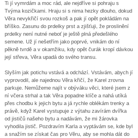
Ti jí vymrdám a moc rád, ale nejdříve si pohraju s
Tvýma kozičkami. Hraju si s nima hezky dlouho, dokud
Věra nevykřičí svou rozkoš a pak jí opět pokládám na
bříško. Zasunu do prdelky prst a zjišťuji, že proslinění
prdelky není nutné neboť je ještě plná předešlého
semene. Už jí nešetřím jako poprvé, vnikám do ní
pěkně tvrdě a v okamžiku, kdy opět čurák kropí dávkou
její střeva, Věra upadá do svého transu.
Slyším jak potichu vstává a odchází. Vstávám, abych jí
vyprovodil, ale najednou Věra křičí, že Karel zrovna
parkuje. Nemůžeme najít v obýváku věci, které jsem z
ní včera strhal a tak Věra popadne klíče a nahá utíká
přes chodbu k jejich bytu a já rychle oblékám trenky a
právě, když Karel vystupuje z výtahu zavírám dvířka
od jističů našeho bytu a nadávám, že mi žárovka
vyhodila jistič. Pozdravím Karla a vyptávám se, kde byl
a snažím se získat čas pro Věru, aby se mohla dát do