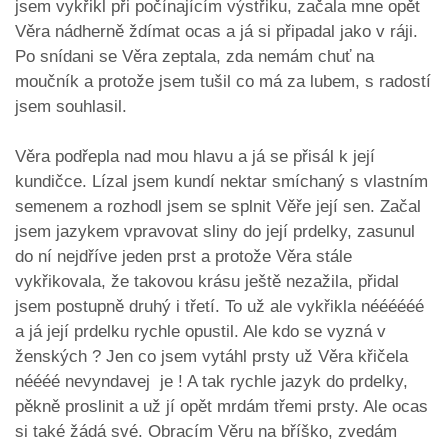
jsem vykřikl při počínajícím výstřiku, začala mne opět
Věra nádherně ždímat ocas a já si připadal jako v ráji.
Po snídani se Věra zeptala, zda nemám chuť na
moučník a protože jsem tušil co má za lubem, s radostí
jsem souhlasil.
Věra podřepla nad mou hlavu a já se přisál k její
kundičce. Lízal jsem kundí nektar smíchaný s vlastním
semenem a rozhodl jsem se splnit Věře její sen. Začal
jsem jazykem vpravovat sliny do její prdelky, zasunul
do ní nejdříve jeden prst a protože Věra stále
vykřikovala, že takovou krásu ještě nezažila, přidal
jsem postupně druhý i třetí. To už ale vykřikla néééééé
a já její prdelku rychle opustil. Ale kdo se vyzná v
ženských ? Jen co jsem vytáhl prsty už Věra křičela
néééé nevyndavej je ! A tak rychle jazyk do prdelky,
pěkně proslinit a už jí opět mrdám třemi prsty. Ale ocas
si také žádá své. Obracím Věru na bříško, zvedám