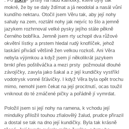
. Po
sukni
🡕
přišly na řadu kalhotky, které byly tak
mokré, že by se daly ždímat a já neodolal a nasál vůní
kundího nektaru. Otočil jsem Věru tak, aby její nohy
sahaly na zem, roztáhl nohy jak nejvíc to šlo a jemně
jazykem rozhrnoval velké pysky jejího stále pěkně
černého bobříka. Jemně jsem rty uchopil dva růžové
okvětní lístky a prstem hledal rudý knoflíček, jehož
laskání přivádí většině žen velkou rozkoš. Ani Věra
nebyla výjimkou a když jsem jí několikrát jazykem
brnkl přes poštěváčka a mezi prsty požmoulal dlouhé
závojíčky, zavyla jako šakal a z její kundičky vystříkl
vodotrysk vonné šťávičky. I když Věra byla opět trochu
mimo, nemohl jsem čekat na její procitnutí, ocas toužil
vniknout do té zmáčené pičky a pořádně jí vymrdat.
Položil jsem si její nohy na ramena, k vchodu její
mindulky přiložil touhou zfialovělý žalud, prudce přirazil
a dostal se tak na dno její kundičky. Byla tak krásně