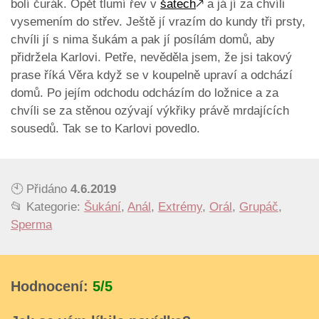
bolí čurák. Opět tlumí řev v
šatech
🡕
a já jí za chvíli
vysemením do střev. Ještě jí vrazím do kundy tři prsty,
chvíli jí s nima šukám a pak jí posílám domů, aby
přidržela Karlovi. Petře, nevěděla jsem, že jsi takový
prase říká Věra když se v koupelně upraví a odchází
domů. Po jejím odchodu odcházím do ložnice a za
chvíli se za stěnou ozývají výkřiky právě mrdajících
sousedů. Tak se to Karlovi povedlo.
🕙 Přidáno
4.6.2019
📂 Kategorie:
Šukání
,
Anál
,
Extrémy
,
Orál
,
Grupáč
,
Sperma
Hodnocení:
5/5