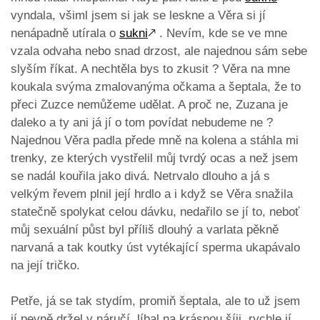
vyndala, všiml jsem si jak se leskne a Věra si jí
nenápadně utírala o
sukni
🡕
. Nevím, kde se ve mne
vzala odvaha nebo snad drzost, ale najednou sám sebe
slyším říkat. A nechtěla bys to zkusit ? Věra na mne
koukala svýma zmalovanýma očkama a šeptala, že to
přeci Zuzce nemůžeme udělat. A proč ne, Zuzana je
daleko a ty ani já jí o tom povídat nebudeme ne ?
Najednou Věra padla přede mně na kolena a stáhla mi
trenky, ze kterých vystřelil můj tvrdý ocas a než jsem
se nadál kouřila jako divá. Netrvalo dlouho a já s
velkým řevem plnil její hrdlo a i když se Věra snažila
statečně spolykat celou dávku, nedařilo se jí to, neboť
můj sexuální půst byl příliš dlouhý a varlata pěkně
narvaná a tak koutky úst vytékající sperma ukapávalo
na její tričko.
Petře, já se tak stydím, promiň šeptala, ale to už jsem
jí pevně držel v náručí, líbal na krásnou šíji, rychle jí