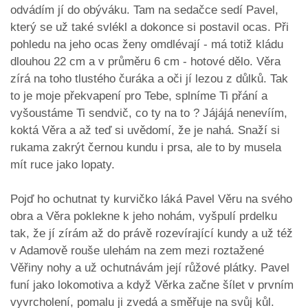
odvádím jí do obýváku. Tam na sedačce sedí Pavel,
který se už také svlékl a dokonce si postavil ocas. Při
pohledu na jeho ocas ženy omdlévají - má totiž kládu
dlouhou 22 cm a v průměru 6 cm - hotové dělo. Věra
zírá na toho tlustého čuráka a oči jí lezou z důlků. Tak
to je moje překvapení pro Tebe, splníme Ti přání a
vyšoustáme Ti sendvič, co ty na to ? Jájájá nenevíím,
koktá Věra a až teď si uvědomí, že je nahá. Snaží si
rukama zakrýt černou kundu i prsa, ale to by musela
mít ruce jako lopaty.
Pojď ho ochutnat ty kurvičko láká Pavel Věru na svého
obra a Věra poklekne k jeho nohám, vyšpulí prdelku
tak, že jí zírám až do právě rozevírající kundy a už též
v Adamově rouše ulehám na zem mezi roztažené
Věřiny nohy a už ochutnávám její růžové plátky. Pavel
funí jako lokomotiva a když Věrka začne šílet v prvním
vyvrcholení, pomalu ji zvedá a směřuje na svůj kůl.