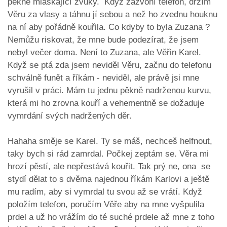
pěkně mlaskající zvuky. Když zazvoní telefon, držím
Věru za vlasy a táhnu jí sebou a než ho zvednu houknu
na ní aby pořádně kouřila. Co kdyby to byla Zuzana ?
Nemůžu riskovat, že mne bude podezírat, že jsem
nebyl večer doma. Není to Zuzana, ale Věřin Karel.
Když se ptá zda jsem neviděl Věru, začnu do telefonu
schválně funět a říkám - neviděl, ale právě jsi mne
vyrušil v práci. Mám tu jednu pěkně nadrženou kurvu,
která mi ho zrovna kouří a vehementně se dožaduje
vymrdání svých nadržených děr.
Hahaha směje se Karel. Ty se máš, nechceš helfnout,
taky bych si rád zamrdal. Počkej zeptám se. Věra mi
hrozí pěstí, ale nepřestává kouřit. Tak prý ne, ona se
stydí dělat to s dvěma najednou říkám Karlovi a ještě
mu radím, aby si vymrdal tu svou až se vrátí. Když
položím telefon, poručím Věře aby na mne vyšpulila
prdel a už ho vrážím do té suché prdele až mne z toho