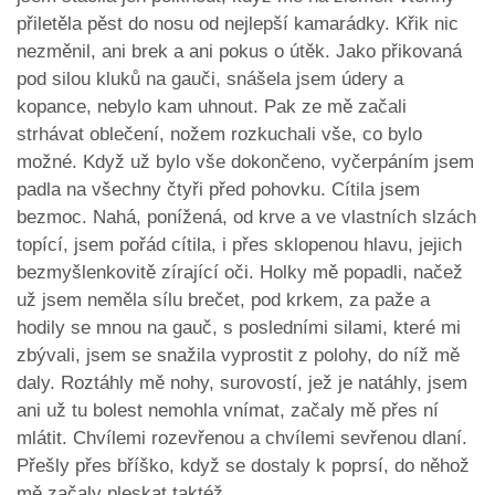
přiletěla pěst do nosu od nejlepší kamarádky. Křik nic
nezměnil, ani brek a ani pokus o útěk. Jako přikovaná
pod silou kluků na gauči, snášela jsem údery a
kopance, nebylo kam uhnout. Pak ze mě začali
strhávat oblečení, nožem rozkuchali vše, co bylo
možné. Když už bylo vše dokončeno, vyčerpáním jsem
padla na všechny čtyři před pohovku. Cítila jsem
bezmoc. Nahá, ponížená, od krve a ve vlastních slzách
topící, jsem pořád cítila, i přes sklopenou hlavu, jejich
bezmyšlenkovitě zírající oči. Holky mě popadli, načež
už jsem neměla sílu brečet, pod krkem, za paže a
hodily se mnou na gauč, s posledními silami, které mi
zbývali, jsem se snažila vyprostit z polohy, do níž mě
daly. Roztáhly mě nohy, surovostí, jež je natáhly, jsem
ani už tu bolest nemohla vnímat, začaly mě přes ní
mlátit. Chvílemi rozevřenou a chvílemi sevřenou dlaní.
Přešly přes bříško, když se dostaly k poprsí, do něhož
mě začaly pleskat taktéž.