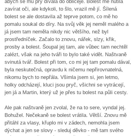
abych se mu prý dívala do obličeje. Bolest mě nutila
zavírat oči, ale kdykoli, to šlo, vrazil mě jí. Šílená
bolest se ale dostavila až teprve potom, co mě ho
pomalu soukal do díry. Na svůj věk jej neměl malého a
já jsem tam neměla nikdy nic většího, než byl
prostředníček. Začalo to znovu, nářek, slzy, křik,
prosby a bolest. Šoupal jej tam, ale vůbec tam nechtěl
zalézt, však na jeho tváři to bylo také vidět. Naštvaně
svinutá tvář. Bolest při tom, co mi jej tam pomalu dával,
byla neskutečná, opravdu k ničemu nepřirovnatelná,
nikomu bych to nepřála. Všimla jsem si, jen letmo,
holky odcházejí, kluci jsou pryč, všichni se vytrácejí,
jen já a Martin, který už je přes tu bolest na půli cesty.
Ale pak naštvaně jen zvolal, že na to sere, vyndal jej.
Bohužel. Nečekaně se bolest vrátila. Větší. Znovu mě
přitáhl za vlasy, křuplo mi v zádech, nemohla jsem
dýchat a jen se slovy - sleduj děvko - mě tam svého