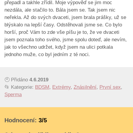
přepadl a takhle zřídil. Moje výpověď se jim moc
nezdála, ale stačilo to. Bála jsem se. Tak jsem nic
neřekla. Až do svých dvaceti, jsem brala prášky, už se
blýskalo na lepší časy. Odstěhovali jsme se. Co bylo
horší, proč Vám to zde vše píšu je to, že ve dvaceti
jsem poznala toho svého, jsme spolu doteď, ale nevím,
jak to všechno udržet, když jsem na ulici potkala
jednoho muže, co byl jedním z té noci.
🕙 Přidáno
4.6.2019
📂 Kategorie:
BDSM
,
Extrémy
,
Znásilnění
,
První sex
,
Sperma
Hodnocení:
3/5