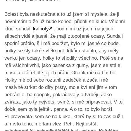
Bolest byla neskutečná a to už jsem si myslela, že ji
nevnímám a že už bude konec, přidali se kluci. Všichni
kluci sundali
kalhoty
🡕
, pod nimi už jsem na jejich
slipech viděla jasně, že mají ztopořené ocasy. Sundali
spodní prádlo, šli mě podržet, bylo mi jasné co bude,
holky se šly také svléknout, klkům stačilo, aby měly
venku jen ocasy, holky to shodily všechno. Poté se na
mě všichni vrhli, jako panenka z gumy, jsem se stále
musela otáčet dle jejich přání. Otočili mě na břicho.
Holky mě od sebe roztáhli zadeček a začali mě
masivně strkat do díry prsty, moje kvílení jim v tom
nebránilo, ba naopak, pokračovaly a tvrději. Jako
zvířata, jako ty největší svině, si mě připravovali. V té
době jsem byla ještě...panna. A o to, to bylo horší.
Připravovala jsem se na kluka, který by si to zasloužil
a místo toho, mě tam vlezl Petr. Nejtlustší,