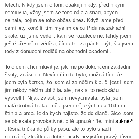
letech. Nikdy jsem o tom, opakuji nikdy, před nikým
nemluvila, vždy jsem se toho bála a snad, abych
nelhala, bojím se toho občas dnes. Když jsme před
osmi lety končili, tím myslím celou třídu na základní
škole, už jsme věděli, kam se rozutečeme, tehdy jsem
ještě přesně nevěděla, čím chci za pár let být, šla jsem
tedy z donucení rodičů na obchodní akademii.
To o čem chci mluvit je, jak mě po dokončení základní
školy, znásilnili. Nevím čím to bylo, možná tím, že
jsem byla šprtka, že jsem si za něčím šla, či jestli jsem
jim někdy něčím ublížila, ale jinak si to nedokážu
vysvětlit. Nijak zvlášť jsem nevyčnívala, byla jsem
malá drobná holka, měla jsem nějakých cca 164 cm,
štíhlá a prsa, řekla bych najisto, že do dlaně. Sice jsem
se oblékala provokativně, bílé upnuté rifle, mini
sukně
🡕
, těsná trička do půlky pasu, ale to bylo snad i
normální, zkrátka a dobře, nikdy nezjistím pravý důvod.