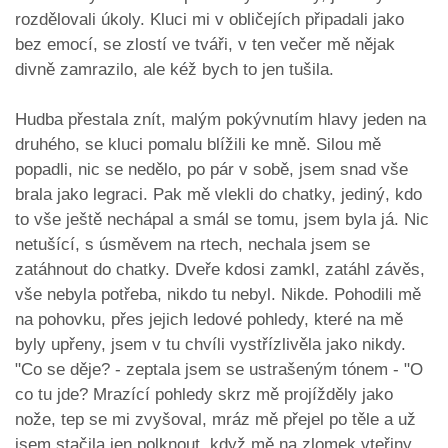
rozdělovali úkoly. Kluci mi v obličejích připadali jako
bez emocí, se zlostí ve tváři, v ten večer mě nějak
divně zamrazilo, ale kéž bych to jen tušila.
Hudba přestala znít, malým pokývnutím hlavy jeden na
druhého, se kluci pomalu blížili ke mně. Silou mě
popadli, nic se nedělo, po pár v sobě, jsem snad vše
brala jako legraci. Pak mě vlekli do chatky, jediný, kdo
to vše ještě nechápal a smál se tomu, jsem byla já. Nic
netušící, s úsměvem na rtech, nechala jsem se
zatáhnout do chatky. Dveře kdosi zamkl, zatáhl závěs,
vše nebyla potřeba, nikdo tu nebyl. Nikde. Pohodili mě
na pohovku, přes jejich ledové pohledy, které na mě
byly upřeny, jsem v tu chvíli vystřízlivěla jako nikdy.
"Co se děje? - zeptala jsem se ustrašeným tónem - "O
co tu jde? Mrazící pohledy skrz mě projížděly jako
nože, tep se mi zvyšoval, mráz mě přejel po těle a už
jsem stačila jen polknout, když mě na zlomek vteřiny