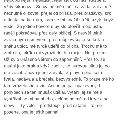
nejodpornější, nejsadističtější kluk od nás. Každého
vždy šikanoval. Schválně mě otočil na záda, začal mě
nechutně olizovat, přejel od bříška, přes bradavky, krk
a dostal se ke rtům, kam se mi snažil strčit jazyk, když
věděl, že jedině heverem by šlo otevřít moje ústa,
raději pokračoval přes celý obličej. S neuvěřitelně
zvráceným úsměvem, přes můj zvyšující se křik a
snahu utéct, mě tvrdě udeřil do břicha. Trochu mě to
zmírnilo, takřka mi vyrazil dech a moje - Ne, prosím. -
Už bylo unášeno větrem do zapomnění. Přes to, se
natáhl jako prak a když zacílil, se surovou silou jej do
mě vrazil. Znovu jsem zařvala. Z plných plic jsem
řvala, nadávala a brečela, bezvýsledně. To prase mě ho
tam vráželo víc a víc. Ani ne po pár opakovaných
pohybech se ten hnusák udělal, vytáhl jej ze mě a
vystříkal se mi na břicho, celého ho měl od krve a se
slovy - "Ty vole, - předstoupil před ostatní - to mě
poserte, ona je ještě panna!