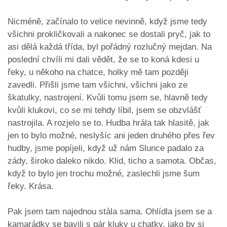
Nicméně, začínalo to velice nevinně, když jsme tedy
všichni prokličkovali a nakonec se dostali pryč, jak to
asi dělá každá třída, byl pořádný rozlučný mejdan. Na
poslední chvíli mi dali vědět, že se to koná kdesi u
řeky, u někoho na chatce, holky mě tam později
zavedli. Přišli jsme tam všichni, všichni jako ze
škatulky, nastrojení. Kvůli tomu jsem se, hlavně tedy
kvůli klukovi, co se mi tehdy líbil, jsem se obzvlášť
nastrojila. A rozjelo se to. Hudba hrála tak hlasitě, jak
jen to bylo možné, neslyšíc ani jeden druhého přes řev
hudby, jsme popíjeli, když už nám Slunce padalo za
zády, široko daleko nikdo. Klid, ticho a samota. Občas,
když to bylo jen trochu možné, zaslechli jsme šum
řeky. Krása.
Pak jsem tam najednou stála sama. Ohlídla jsem se a
kamarádky se bavili s pár kluky u chatky, jako by si