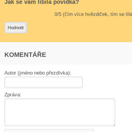
Jak se vám líbila povídka?
3
4
Hodnotit
KOMENTÁŘE
Autor (jméno nebo přezdívka):
Zpráva: