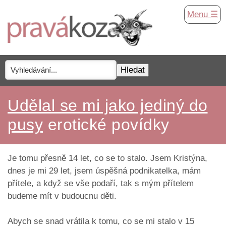
Menu ☰
Udělal se mi jako jediný do
pusy
erotické povídky
Je tomu přesně 14 let, co se to stalo. Jsem Kristýna,
dnes je mi 29 let, jsem úspěšná podnikatelka, mám
přítele, a když se vše podaří, tak s mým přítelem
budeme mít v budoucnu děti.
Abych se snad vrátila k tomu, co se mi stalo v 15