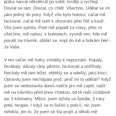
ptáka narval několikrát po sobě, tvrději a rychleji.
Dostal se tam. Dostal, co chtěl. Všechno. Udělal se mi
jako jediný do pusy. Když vše bylo hotovo, začal mě
fackovat, začal mě nutit k olizování jeho řitě a koulí.
Vše jsem splnila. Poté mě popadl za vlasy, přes to
všechno, mě nahou, v bolestech, vyvedl ven, kde mě
povalil na trávník, oblékl se, kopl do mě a holkám řekl -
Je Vaše.
V ten večer mě holky zmlátily k nepoznání. Kopaly,
škrábaly, dávaly rány pěstmi, fackovali a ostříhaly.
Nechaly mě tam ležet, oblékly se a odešly, jako kluci.
Opravdu jsem nechápala proč, proč mi to udělali? Když
jsem se nedostavila domů.rodiče pro mě zajeli, našli
mě na trávníku před jinou chatkou, od té naší vzdálené
asi 3 kilometry. Měsíc jsem ležela ve špitále, 3 roky
poté, terapie. I když se to řešilo s policií, nic jsem
neřekla, jen to, že jsem se šla projít a někdo mě