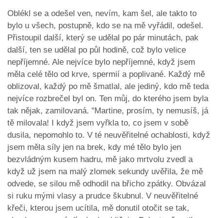
Oblékl se a odešel ven, nevím, kam šel, ale takto to
bylo u všech, postupně, kdo se na mě vyřádil, odešel.
Přistoupil další, který se udělal po pár minutách, pak
další, ten se udělal po půl hodině, což bylo velice
nepříjemné. Ale nejvíce bylo nepříjemné, když jsem
měla celé tělo od krve, spermií a poplivané. Každý mě
oblizoval, každý po mě šmatlal, ale jediný, kdo mě teda
nejvíce rozbrečel byl on. Ten můj, do kterého jsem byla
tak nějak, zamilovaná. "Martine, prosím, ty nemusíš, já
tě milovala! I když jsem vyřkla to, co jsem v sobě
dusila, nepomohlo to. V té neuvěřitelné ochablosti, když
jsem měla síly jen na brek, kdy mé tělo bylo jen
bezvládným kusem hadru, mě jako mrtvolu zvedl a
když už jsem na malý zlomek sekundy uvěřila, že mě
odvede, se silou mě odhodil na břicho zpátky. Obvázal
si ruku mými vlasy a prudce škubnul. V neuvěřitelné
křeči, kterou jsem ucítila, mě donutil otočit se tak,