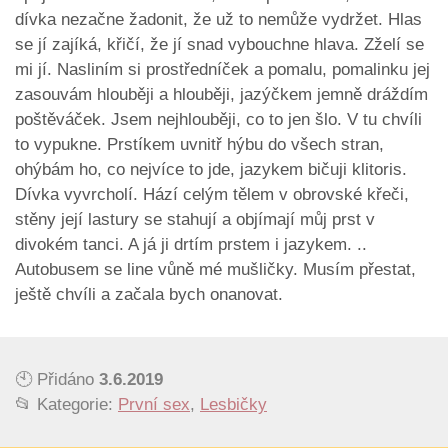
dívka nezačne žadonit, že už to nemůže vydržet. Hlas
se jí zajíká, křičí, že jí snad vybouchne hlava. Zželí se
mi jí. Nasliním si prostředníček a pomalu, pomalinku jej
zasouvám hlouběji a hlouběji, jazýčkem jemně dráždím
poštěváček. Jsem nejhlouběji, co to jen šlo. V tu chvíli
to vypukne. Prstíkem uvnitř hýbu do všech stran,
ohýbám ho, co nejvíce to jde, jazykem bičuji klitoris.
Dívka vyvrcholí. Hází celým tělem v obrovské křeči,
stěny její lastury se stahují a objímají můj prst v
divokém tanci. A já ji drtím prstem i jazykem. ..
Autobusem se line vůně mé mušličky. Musím přestat,
ještě chvíli a začala bych onanovat.
🕙 Přidáno
3.6.2019
📂 Kategorie:
První sex
,
Lesbičky