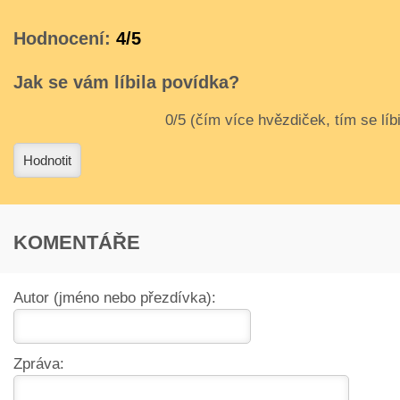
Hodnocení:
4/5
Jak se vám líbila povídka?
3
4
Hodnotit
KOMENTÁŘE
Autor (jméno nebo přezdívka):
Zpráva: