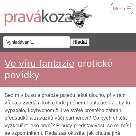
Menu ☰
Ve víru fantazie
erotické
povídky
Sedím v busu a protože pojedu ještě dlouho, přivírám
víčka a zvedám kotvu lodě jménem Fantazie. Jak by to
vypadalo, kdybychom žili ve světě prostého zábran,
předsudků a závazků vůči partnerovi? Co bych chtěla
vyzkoušet jako první? Proudy představivosti se mi mísí
se vzpomínkami. Ráda zas okusila, jak chutná jiná