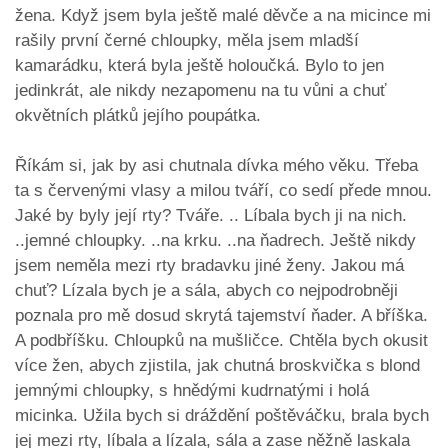
žena. Když jsem byla ještě malé děvče a na micince mi
rašily první černé chloupky, měla jsem mladší
kamarádku, která byla ještě holoučká. Bylo to jen
jedinkrát, ale nikdy nezapomenu na tu vůni a chuť
okvětních plátků jejího poupátka.
Říkám si, jak by asi chutnala dívka mého věku. Třeba
ta s červenými vlasy a milou tváří, co sedí přede mnou.
Jaké by byly její rty? Tváře. .. Líbala bych ji na nich.
..jemné chloupky. ..na krku. ..na ňadrech. Ještě nikdy
jsem neměla mezi rty bradavku jiné ženy. Jakou má
chuť? Lízala bych je a sála, abych co nejpodrobněji
poznala pro mě dosud skrytá tajemství ňader. A bříška.
A podbříšku. Chloupků na mušličce. Chtěla bych okusit
více žen, abych zjistila, jak chutná broskvička s blond
jemnými chloupky, s hnědými kudrnatými i holá
micinka. Užila bych si dráždění poštěváčku, brala bych
jej mezi rty, líbala a lízala, sála a zase něžně laskala