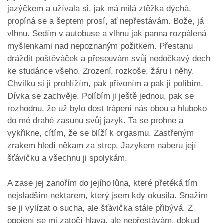
jazýčkem a užívala si, jak má milá ztěžka dýchá,
propíná se a šeptem prosí, ať nepřestávám. Bože, já
vlhnu. Sedím v autobuse a vlhnu jak panna rozpálená
myšlenkami nad nepoznaným požitkem. Přestanu
dráždit poštěváček a přesouvám svůj nedočkavý dech
ke studánce všeho. Zrození, rozkoše, žáru i něhy.
Chvilku si ji prohlížím, pak přivoním a pak ji políbím.
Dívka se zachvěje. Políbím ji ještě jednou, pak se
rozhodnu, že už bylo dost trápení nás obou a hluboko
do mé drahé zasunu svůj jazyk. Ta se prohne a
vykřikne, cítím, že se blíží k orgasmu. Zastřeným
zrakem hledí někam za strop. Jazykem naberu její
šťávičku a všechnu ji spolykám.
A zase jej zanořím do jejího lůna, které přetéká tím
nejsladším nektarem, který jsem kdy okusila. Snažím
se ji vylízat o sucha, ale šťávička stále přibývá. Z
opojení se mi zatočí hlava, ale nepřestávám, dokud