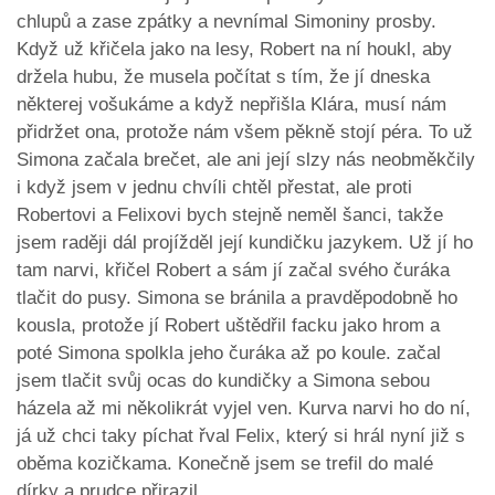
chlupů a zase zpátky a nevnímal Simoniny prosby.
Když už křičela jako na lesy, Robert na ní houkl, aby
držela hubu, že musela počítat s tím, že jí dneska
některej vošukáme a když nepřišla Klára, musí nám
přidržet ona, protože nám všem pěkně stojí péra. To už
Simona začala brečet, ale ani její slzy nás neobměkčily
i když jsem v jednu chvíli chtěl přestat, ale proti
Robertovi a Felixovi bych stejně neměl šanci, takže
jsem raději dál projížděl její kundičku jazykem. Už jí ho
tam narvi, křičel Robert a sám jí začal svého čuráka
tlačit do pusy. Simona se bránila a pravděpodobně ho
kousla, protože jí Robert uštědřil facku jako hrom a
poté Simona spolkla jeho čuráka až po koule. začal
jsem tlačit svůj ocas do kundičky a Simona sebou
házela až mi několikrát vyjel ven. Kurva narvi ho do ní,
já už chci taky píchat řval Felix, který si hrál nyní již s
oběma kozičkama. Konečně jsem se trefil do malé
dírky a prudce přirazil.