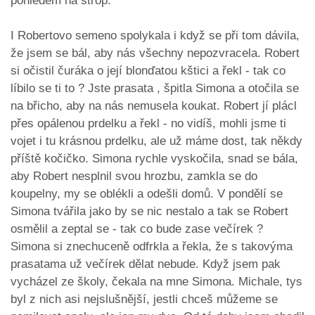
pohledem na strop.
I Robertovo semeno spolykala i když se při tom dávila,
že jsem se bál, aby nás všechny nepozvracela. Robert
si očistil čuráka o její blonďatou kštici a řekl - tak co
líbilo se ti to ? Jste prasata , špitla Simona a otočila se
na břicho, aby na nás nemusela koukat. Robert jí plácl
přes opálenou prdelku a řekl - no vidíš, mohli jsme ti
vojet i tu krásnou prdelku, ale už máme dost, tak někdy
příště kočičko. Simona rychle vyskočila, snad se bála,
aby Robert nesplnil svou hrozbu, zamkla se do
koupelny, my se oblékli a odešli domů. V pondělí se
Simona tvářila jako by se nic nestalo a tak se Robert
osmělil a zeptal se - tak co bude zase večírek ?
Simona si znechuceně odfrkla a řekla, že s takovýma
prasatama už večírek dělat nebude. Když jsem pak
vycházel ze školy, čekala na mne Simona. Michale, tys
byl z nich asi nejslušnější, jestli chceš můžeme se