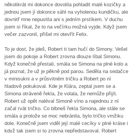
několikrát mi dokonce dovolila pohladit malé kozičky a
jednou jsem jí dokonce sáhl na vyholenou kundičku, ale
dovnitř mne nepustila ani s jedním prstíkem. V duchu
jsem si říkal, že to na večírku možná vyjde. Když jsem
večer zazvonil, přišel mi otevřít Felix.
To je dost, že jdeš, Robert ti tam hučí do Simony. Vešel
jsem do pokoje a Robert zrovna dlouze líbal Simonu.
Když konečně přestali, smála se Simona na plné kolo a
já poznal, že už je pěkně pod parou. Seděla na sedačce
v minisukni a v průsvitném tričku a Robert po ní
hladově pokukoval. Kde je Klára, zeptal jsem se a
Simona otráveně řekla, že volala, že nemůže přijít.
Robert už opět naléval Simoně víno a najednou z ní
začal rvát tričko. Co blbneš řekla Simona, ale stále se
smála a protože se moc nebránila, bylo tričko vmžiku
dole. Konečně jsem viděl její malé cecíky v plné kráse i
když tak jsem si to zrovna nepředstavoval. Robert