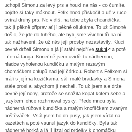
uchopil Simonu za levý prs a houkl na nás - co čumíte,
pojďte si taky máknout. Felix hned přiskočil a už v ruce
svíral druhý prs. No vidíš, na tebe zbyla chcandička,
tak jí pěkně připrav ať jí pěkně ošukáme. To už Simoně
došlo, že jde do tuhého, ale byli jsme všichni tři na ní
tak nažhavení, že už nás její prosby nezastavily. Kluci
pevně drželi Simonu a já jí stáhl nejdříve
sukni
🡕
a poté
i černá tanga. Konečně jsem uviděl tu nádhernou,
hladce vyholenou kundičku s malým rezavým
chomáčkem chlupů nad její čárkou. Robert s Felixem si
hráli s jejíma kozičkama, sáli malé bradavky a Simona
stále prosila, abychom jí nechali. To už jsem ale držel
pevně její nohy, protože se snažila kopat kolem sebe a
jazykem lehce rozhrnoval pysky. Přede mnou byla
nádherná růžová kundička a malým knoflíčkem zvaným
poštěváček. Vsál jsem ho do pusy, jak jsem vídal na
kazetách a poté vsunul jazyk do kundičky. Byla tak
nádherně horká a já jí lízal od prdelky k chomáčku