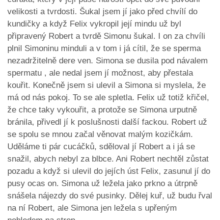
velikosti a tvrdosti. Šukal jsem jí jako před chvílí do
kundičky a když Felix vykropil její mindu už byl
připravený Robert a tvrdě Simonu šukal. I on za chvíli
plnil Simoninu minduli a v tom i já cítil, že se sperma
nezadržitelně dere ven. Simona se dusila pod návalem
spermatu , ale nedal jsem jí možnost, aby přestala
kouřit. Konečně jsem si ulevil a Simona si myslela, že
má od nás pokoj. To se ale spletla. Felix už totiž křičel,
že chce taky vykouřit, a protože se Simona urputně
bránila, přivedl jí k poslušnosti další fackou. Robert už
se spolu se mnou začal věnovat malým kozičkám.
Uděláme ti pár cucáčků, sděloval jí Robert a i já se
snažil, abych nebyl za blbce. Ani Robert nechtěl zůstat
pozadu a když si ulevil do jejích úst Felix, zasunul jí do
pusy ocas on. Simona už ležela jako prkno a útrpně
snášela nájezdy do své pusinky. Dělej kuř, už budu řval
na ní Robert, ale Simona jen ležela s upřeným