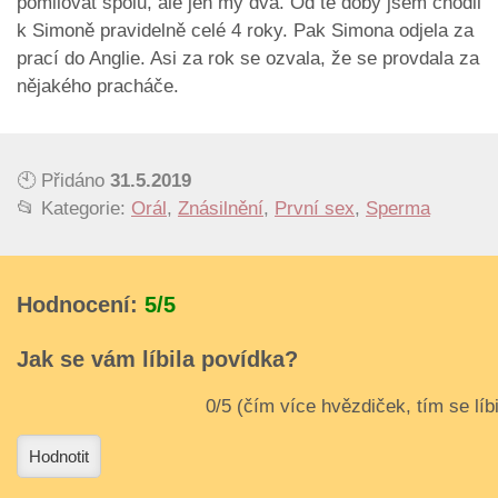
pomilovat spolu, ale jen my dva. Od té doby jsem chodil
k Simoně pravidelně celé 4 roky. Pak Simona odjela za
prací do Anglie. Asi za rok se ozvala, že se provdala za
nějakého pracháče.
🕙 Přidáno
31.5.2019
📂 Kategorie:
Orál
,
Znásilnění
,
První sex
,
Sperma
Hodnocení:
5/5
Jak se vám líbila povídka?
3
4
Hodnotit