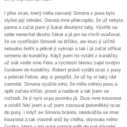
I přes ocas, který měla narvaný Simona v puse bylo
slyšet její sténání. Docela mne překvapilo, že už nebyla
panna a začal jsem jí šukat dlouhými tahy. Výstřik na
sebe nenechal dlouho čekat a já jen na chvíli uvažoval,
že se vystříkám Simoně na bříško, ale kluci jí určitě
nebudou šetřit a pěkně jí vykropí a tak i já začal stříkat
semeno do kundičky. Když jsem ho vytáhl z kundičky
už stál vedle mne Felix a rychlostí blesku zajel tvrdým
čurákem do kundičky. Robert právě vytáhl ocas z pusy
a pobízel Felixe, aby si pospíšil, že už by si taky rád
zamrdal. Simona využila toho, že měla volnou pusu a
opět začala křičet, prosit a nadávat a tak jsem se
rozhodl, že jí nyní ucpu pusinku já. Zkus mne kousnout
a uvidíš řekl jsem a už jsem zasouval poloměkký ocas
do pusy. I když se Simona bránila, neodvážila se mne
kousnout a tak vlastně aniž by chtěla, olizovala mého
čuráka, který v její puse narostl opět do své původní