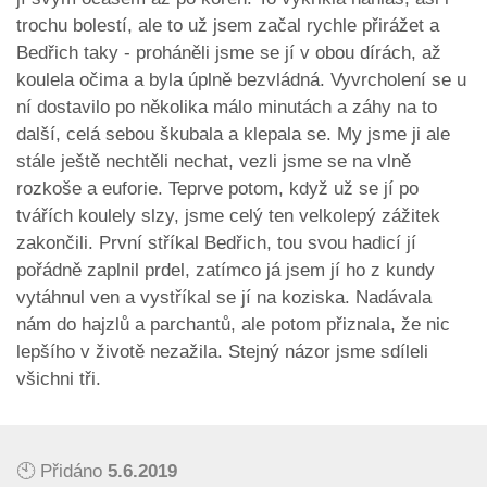
trochu bolestí, ale to už jsem začal rychle přirážet a
Bedřich taky - proháněli jsme se jí v obou dírách, až
koulela očima a byla úplně bezvládná. Vyvrcholení se u
ní dostavilo po několika málo minutách a záhy na to
další, celá sebou škubala a klepala se. My jsme ji ale
stále ještě nechtěli nechat, vezli jsme se na vlně
rozkoše a euforie. Teprve potom, když už se jí po
tvářích koulely slzy, jsme celý ten velkolepý zážitek
zakončili. První stříkal Bedřich, tou svou hadicí jí
pořádně zaplnil prdel, zatímco já jsem jí ho z kundy
vytáhnul ven a vystříkal se jí na koziska. Nadávala
nám do hajzlů a parchantů, ale potom přiznala, že nic
lepšího v životě nezažila. Stejný názor jsme sdíleli
všichni tři.
🕙 Přidáno
5.6.2019