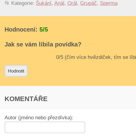
📂 Kategorie:
Šukání
,
Anál
,
Orál
,
Grupáč
,
Sperma
Hodnocení:
5/5
Jak se vám líbila povídka?
3
4
Hodnotit
KOMENTÁŘE
Autor (jméno nebo přezdívka):