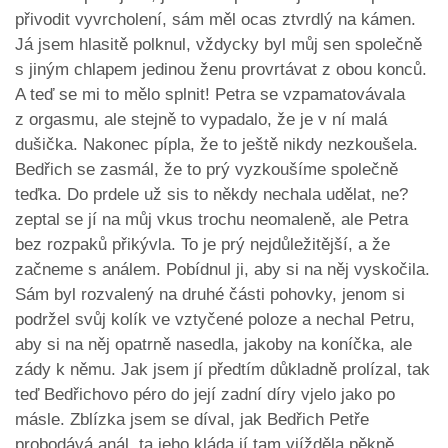
přivodit vyvrcholení, sám měl ocas ztvrdlý na kámen.
Já jsem hlasitě polknul, vždycky byl můj sen společně
s jiným chlapem jedinou ženu provrtávat z obou konců.
A teď se mi to mělo splnit! Petra se vzpamatovávala
z orgasmu, ale stejně to vypadalo, že je v ní malá
dušička. Nakonec pípla, že to ještě nikdy nezkoušela.
Bedřich se zasmál, že to prý vyzkoušíme společně
teďka. Do prdele už sis to někdy nechala udělat, ne?
zeptal se jí na můj vkus trochu neomaleně, ale Petra
bez rozpaků přikývla. To je prý nejdůležitější, a že
začneme s análem. Pobídnul ji, aby si na něj vyskočila.
Sám byl rozvalený na druhé části pohovky, jenom si
podržel svůj kolík ve vztyčené poloze a nechal Petru,
aby si na něj opatrně nasedla, jakoby na koníčka, ale
zády k němu. Jak jsem jí předtím důkladně prolízal, tak
teď Bedřichovo péro do její zadní díry vjelo jako po
másle. Zblízka jsem se díval, jak Bedřich Petře
probodává anál, ta jeho kláda jí tam vjížděla pěkně