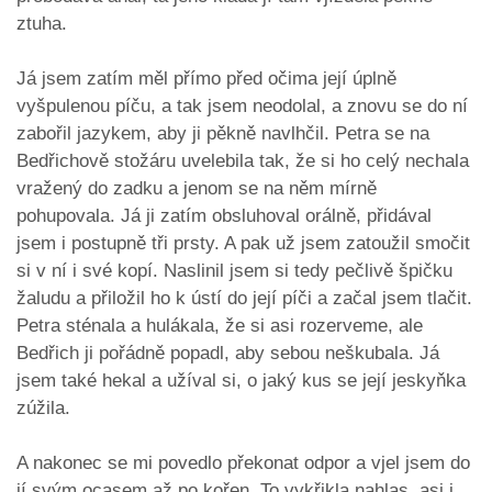
ztuha.
Já jsem zatím měl přímo před očima její úplně
vyšpulenou píču, a tak jsem neodolal, a znovu se do ní
zabořil jazykem, aby ji pěkně navlhčil. Petra se na
Bedřichově stožáru uvelebila tak, že si ho celý nechala
vražený do zadku a jenom se na něm mírně
pohupovala. Já ji zatím obsluhoval orálně, přidával
jsem i postupně tři prsty. A pak už jsem zatoužil smočit
si v ní i své kopí. Naslinil jsem si tedy pečlivě špičku
žaludu a přiložil ho k ústí do její píči a začal jsem tlačit.
Petra sténala a hulákala, že si asi rozerveme, ale
Bedřich ji pořádně popadl, aby sebou neškubala. Já
jsem také hekal a užíval si, o jaký kus se její jeskyňka
zúžila.
A nakonec se mi povedlo překonat odpor a vjel jsem do
jí svým ocasem až po kořen. To vykřikla nahlas, asi i