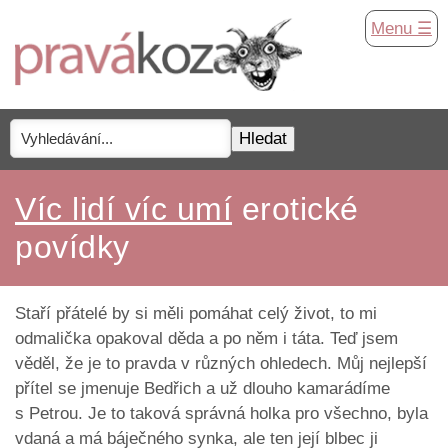
Menu ☰
Víc lidí víc umí
erotické
povídky
Staří přátelé by si měli pomáhat celý život, to mi
odmalička opakoval děda a po něm i táta. Teď jsem
věděl, že je to pravda v různých ohledech. Můj nejlepší
přítel se jmenuje Bedřich a už dlouho kamarádíme
s Petrou. Je to taková správná holka pro všechno, byla
vdaná a má báječného synka, ale ten její blbec ji