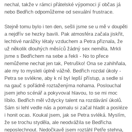
nechal, takže v rámci přátelské výpomoci jí občas já
nebo Bedřich odpomůžeme od sexuální frustrace.
Stejně tomu bylo i ten den, sešli jsme se u mě v doupěti
a nejdřív se hezky bavili. Pak atmosféra začala jiskřit,
lechtivé narážky létaly vzduchem a Petra přiznala, že
už několik dlouhých měsíců žádný sex neměla. Mrkli
jsme s Bedřichem na sebe a řekli - No to přece
nemůžeme nechat jen tak, Petruško! Ona se zahihňala,
ale my to mysleli úplně vážně. Bedřich rozdal úkoly -
Petra se svlékne, aby k ní byl lepší přístup, a sedle si
na gauč s pořádně roztaženýma nohama. Poslouchal
jsem jeho scénář a pokyvoval hlavou, to se mi moc
líbilo. Bedřich měl vždycky talent na rozdávání úkolů.
Sám si lehl vedle nás a pomalu si začal hladit a posléze
i honit ocas. Koukal jsem, jak se Petra svléká. Myslím,
že se trochu styděla, ale neodvážila se Bedřicha
neposlechnout. Nedočkavě jsem roztáhl Petře stehna,