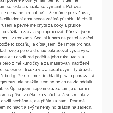
naší postele a odkryl nám peřinu. Viděl mě
m se lekla a snažila se vymanit z Petrova
 že se nemáme nechat rušit, že máme pokračovat,
několikadenní abstinence začíná působit. Já chvíli
zrušení a pevně mě chytil za boky a prudce
íli odvážila a začala spolupracovat. Párkrát jsem
 bouli v trenkách. Sedl si k nám na postel a začal
ože to zbožňuji a cítila jsem, že i moje prcinka
ladil svoje péro a druhou pokračoval výš a výš.
ne v tu chvíli rád podělí a jeho ruka uvolnila
je péro z mé kundičky a za masirovani nadržené
el se osmelil trošku víc a začal svými rty dráždit
ůj bod g. Petr mi mezitím hladil prsa a pohraval si
orgasmus, ale snažila jsem se ho co nejvíc oddálit,
k líbilo. Úplně jsem zapomněla, že tam je s námi i
asmus přišel v několika vlnách a já se zmitala v
a chvíli nechápala, ale přišla za námi. Petr mě
jsem ho hladit a svými nehty ho dráždit na zádech,