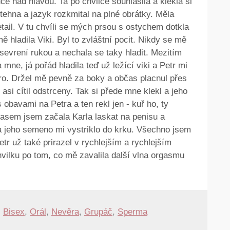
ruce nad hlavou. Ta po chvilce souhlasila a klekla si
stehna a jazyk rozkmital na plné obrátky. Měla
ail. V tu chvíli se mých prsou s ostychem dotkla
ě hladila Viki. Byl to zvláštní pocit. Nikdy se mě
 sevrení rukou a nechala se taky hladit. Mezitím
 mne, já pořád hladila teď už ležící viki a Petr mi
péro. Držel mě pevně za boky a občas placnul přes
asi cítil odstrceny. Tak si přede mne klekl a jeho
 obavami na Petra a ten rekl jen - kuř ho, ty
asem jsem začala Karla laskat na penisu a
 a jeho semeno mi vystriklo do krku. Všechno jsem
etr už také prirazel v rychlejším a rychlejším
hvilku po tom, co mě zavalila další vlna orgasmu
,
Bisex
,
Orál
,
Nevěra
,
Grupáč
,
Sperma