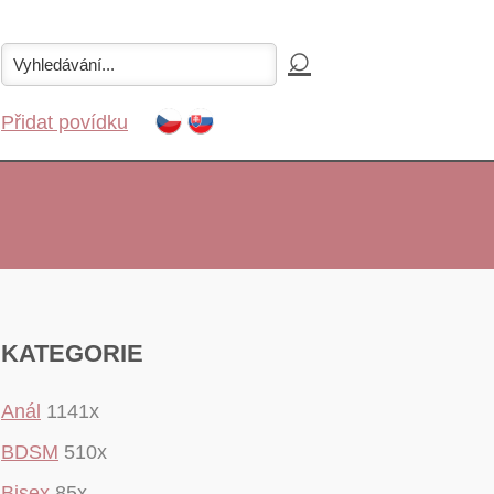
Přidat povídku
KATEGORIE
Anál
1141x
BDSM
510x
Bisex
85x