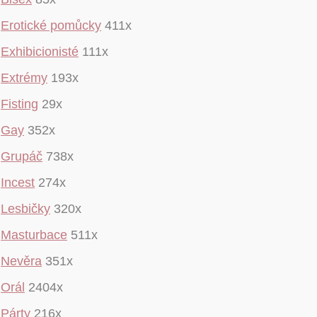
Erotické pomůcky
411x
Exhibicionisté
111x
Extrémy
193x
Fisting
29x
Gay
352x
Grupáč
738x
Incest
274x
Lesbičky
320x
Masturbace
511x
Nevěra
351x
Orál
2404x
Párty
216x