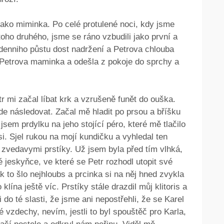
jako miminka. Po celé protulené noci, kdy jsme
 toho druhého, jsme se ráno vzbudili jako první a
udenniho půstu dost nadržení a Petrova chlouba
 i Petrova maminka a odešla z pokoje do sprchy a
r mi začal líbat krk a vzrušeně funět do ouška.
de následovat. Začal mě hladit po prsou a bříšku
 jsem prdylku na jeho stojící péro, které mě tlačilo
i. Sjel rukou na mojí kundičku a vyhledal ten
i zvedavymi prstíky. Už jsem byla před tím vlhká,
 jeskyňce, ve které se Petr rozhodl utopit své
k to šlo nejhloubs a prcinka si na něj hned zvykla
lína ještě víc. Prstíky stále drazdil můj klitoris a
 do té slasti, že jsme ani nepostřehli, že se Karel
vé vzdechy, nevím, jestli to byl spouštěč pro Karla,