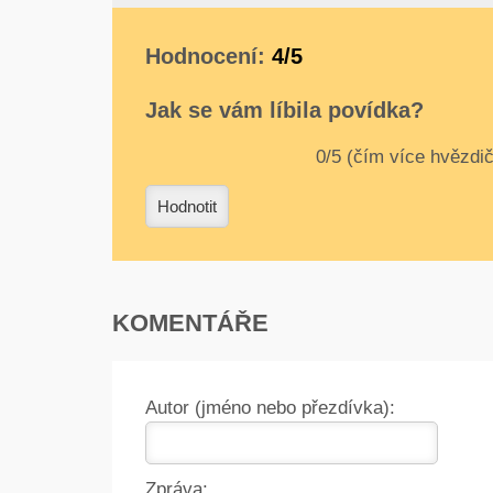
Hodnocení:
4/5
Jak se vám líbila povídka?
0
1
2
3
4
Hodnotit
KOMENTÁŘE
Autor (jméno nebo přezdívka):
Zpráva: