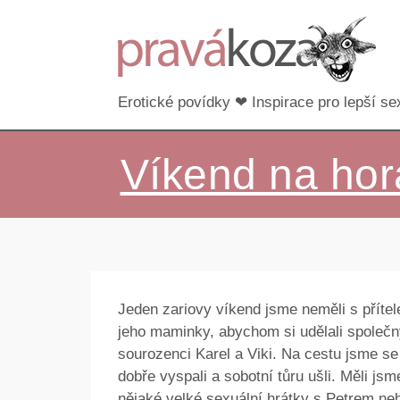
Erotické povídky ❤ Inspirace pro lepší sex
Víkend na ho
Jeden zariovy víkend jsme neměli s příte
jeho maminky, abychom si udělali společn
sourozenci Karel a Viki. Na cestu jsme s
dobře vyspali a sobotní tůru ušli. Měli js
nějaké velké sexuální hrátky s Petrem neh