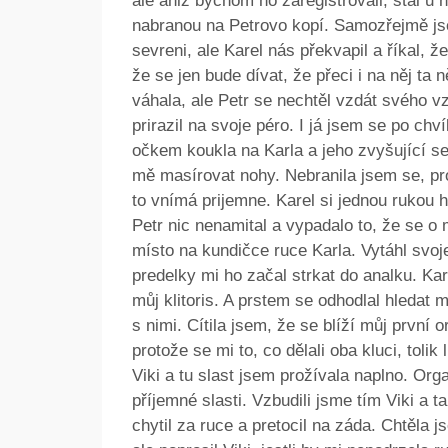
ale aniž bychom ho zaregistrovali, stál u 
nabranou na Petrovo kopí. Samozřejmě jse
sevreni, ale Karel nás překvapil a říkal,
že se jen bude dívat, že přeci i na něj ta 
váhala, ale Petr se nechtěl vzdát svého v
prirazil na svoje péro. I já jsem se po chv
očkem koukla na Karla a jeho zvyšující se
mě masírovat nohy. Nebranila jsem se, prot
to vnímá prijemne. Karel si jednou rukou h
Petr nic nenamital a vypadalo to, že se o m
místo na kundičce ruce Karla. Vytáhl svo
predelky mi ho začal strkat do analku. Kar
můj klitoris. A prstem se odhodlal hledat m
s nimi. Cítila jsem, že se blíží můj první 
protože se mi to, co dělali oba kluci, toli
Viki a tu slast jsem prožívala naplno. Org
příjemné slasti. Vzbudili jsme tím Viki a t
chytil za ruce a pretocil na záda. Chtěla 