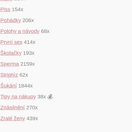
Piss
154x
Pohádky
206x
Polohy a návody
68x
První sex
414x
Školačky
193x
Sperma
2159x
Striptýz
62x
Šukání
1844x
Tipy na nákupy
38x
💰
Znásilnění
270x
Zralé ženy
439x