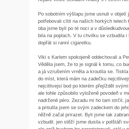
Po sobotním výšlapu jsme usnuli v objetí 
potřebovali cítit na našich horkých telech
oba jsme byli po té noci a v důsledkudvo
bila na poplach. V tu chvilku se vzbudila
dopřát si ranní cigaretku.
Viki s Karlem spokojeně oddechovali a Pet
Věděla jsem, že to je signál k tomu, co bu
a já vzrušením vrněla a kroutila se. Tiskla
do míst, která mám na zadečku nejcitlivejs
nejcitlivejsi bod po kterém přejížděl svým
ale tohle způsobilo vyloženě povodeň v mé
nadržené péro. Zezadu mi ho tam strčil, ja
a pritulila jsem se svým zadeckem do jeho k
něžně začal prirazet. Byli jsme tak zabrani
vzbudil. jen stěží jsme dusila v polštáři s