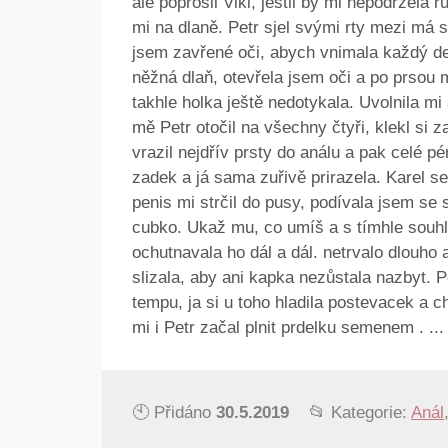
ale poprosil Viki, jestli by mi nepodrzela 
mi na dlaně. Petr sjel svými rty mezi má 
jsem zavřené oči, abych vnimala každý det
něžná dlaň, otevřela jsem oči a po prsou m
takhle holka ještě nedotykala. Uvolnila mi
mě Petr otočil na všechny čtyři, klekl si za
vrazil nejdřív prsty do análu a pak celé 
zadek a já sama zuřivě prirazela. Karel se 
penis mi strčil do pusy, podívala jsem se s
cubko. Ukaž mu, co umíš a s tímhle souhl
ochutnavala ho dál a dál. netrvalo dlouho
slizala, aby ani kapka nezůstala nazbyt. P
tempu, ja si u toho hladila postevacek a c
mi i Petr začal plnit prdelku semenem . ...
🕙 Přidáno
30.5.2019
📂 Kategorie:
Anál