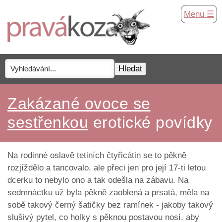
Menu ☰
Zakázané ovoce se
sestřenkou
erotické povídky
Na rodinné oslavě tetiních čtyřicátin se to pěkně
rozjíždělo a tancovalo, ale přeci jen pro její 17-ti letou
dcerku to nebylo ono a tak odešla na zábavu. Na
sedmnáctku už byla pěkně zaoblená a prsatá, měla na
sobě takový černý šatičky bez ramínek - jakoby takový
slušivý pytel, co holky s pěknou postavou nosí, aby