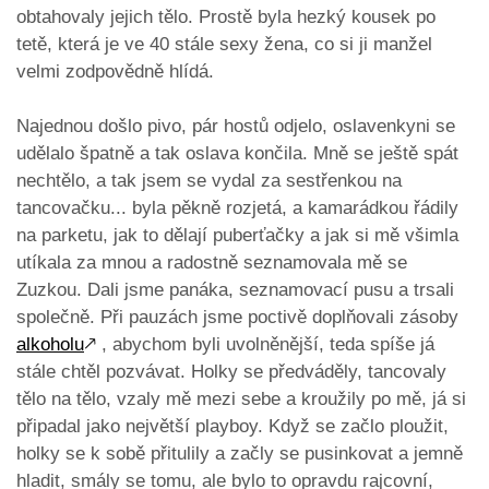
obtahovaly jejich tělo. Prostě byla hezký kousek po
tetě, která je ve 40 stále sexy žena, co si ji manžel
velmi zodpovědně hlídá.
Najednou došlo pivo, pár hostů odjelo, oslavenkyni se
udělalo špatně a tak oslava končila. Mně se ještě spát
nechtělo, a tak jsem se vydal za sestřenkou na
tancovačku... byla pěkně rozjetá, a kamarádkou řádily
na parketu, jak to dělají puberťačky a jak si mě všimla
utíkala za mnou a radostně seznamovala mě se
Zuzkou. Dali jsme panáka, seznamovací pusu a trsali
společně. Při pauzách jsme poctivě doplňovali zásoby
alkoholu
🡕
, abychom byli uvolněnější, teda spíše já
stále chtěl pozvávat. Holky se předváděly, tancovaly
tělo na tělo, vzaly mě mezi sebe a kroužily po mě, já si
připadal jako největší playboy. Když se začlo ploužit,
holky se k sobě přitulily a začly se pusinkovat a jemně
hladit, smály se tomu, ale bylo to opravdu rajcovní,