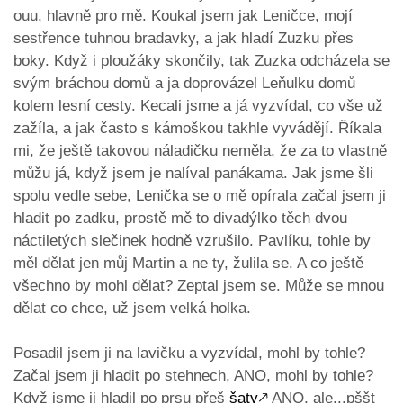
ouu, hlavně pro mě. Koukal jsem jak Leničce, mojí
sestřence tuhnou bradavky, a jak hladí Zuzku přes
boky. Když i ploužáky skončily, tak Zuzka odcházela se
svým bráchou domů a ja doprovázel Leňulku domů
kolem lesní cesty. Kecali jsme a já vyzvídal, co vše už
zažíla, a jak často s kámoškou takhle vyvádějí. Říkala
mi, že ještě takovou náladičku neměla, že za to vlastně
můžu já, když jsem je nalíval panákama. Jak jsme šli
spolu vedle sebe, Lenička se o mě opírala začal jsem ji
hladit po zadku, prostě mě to divadýlko těch dvou
náctiletých slečinek hodně vzrušilo. Pavlíku, tohle by
měl dělat jen můj Martin a ne ty, žulila se. A co ještě
všechno by mohl dělat? Zeptal jsem se. Může se mnou
dělat co chce, už jsem velká holka.
Posadil jsem ji na lavičku a vyzvídal, mohl by tohle?
Začal jsem ji hladit po stehnech, ANO, mohl by tohle?
Když jsme ji hladil po prsu přeš
šaty
🡕
ANO, ale...pššt