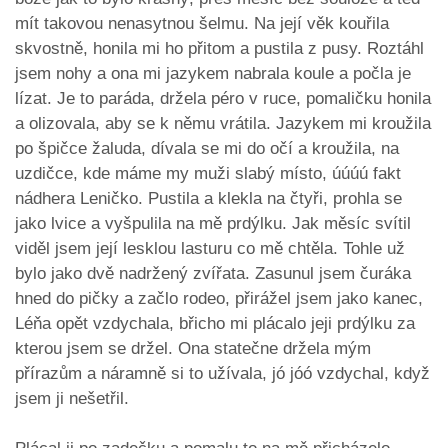
mít takovou nenasytnou šelmu. Na její věk kouřila
skvostně, honila mi ho přitom a pustila z pusy. Roztáhl
jsem nohy a ona mi jazykem nabrala koule a počla je
lízat. Je to paráda, držela péro v ruce, pomaličku honila
a olizovala, aby se k němu vrátila. Jazykem mi kroužila
po špičce žaluda, dívala se mi do očí a kroužila, na
uzdičce, kde máme my muži slabý místo, úúúú fakt
nádhera Leničko. Pustila a klekla na čtyři, prohla se
jako lvice a vyšpulila na mě prdýlku. Jak měsíc svítil
viděl jsem její lesklou lasturu co mě chtěla. Tohle už
bylo jako dvě nadržený zvířata. Zasunul jsem čuráka
hned do pičky a začlo rodeo, přirážel jsem jako kanec,
Léňa opět vzdychala, břicho mi plácalo jeji prdýlku za
kterou jsem se držel. Ona statečne držela mým
přírazům a náramně si to užívala, jó jóó vzdychal, když
jsem ji nešetřil.