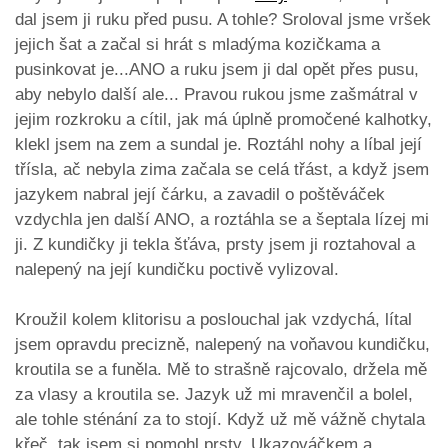
dal jsem ji ruku před pusu. A tohle? Sroloval jsme vršek
jejich šat a začal si hrát s mladýma kozičkama a
pusinkovat je...ANO a ruku jsem ji dal opět přes pusu,
aby nebylo další ale... Pravou rukou jsme zašmátral v
jejim rozkroku a cítil, jak má úplně promočené kalhotky,
klekl jsem na zem a sundal je. Roztáhl nohy a líbal její
třísla, ač nebyla zima začala se celá třást, a když jsem
jazykem nabral její čárku, a zavadil o poštěváček
vzdychla jen další ANO, a roztáhla se a šeptala lízej mi
ji. Z kundičky ji tekla šťáva, prsty jsem ji roztahoval a
nalepený na její kundičku poctivě vylizoval.
Kroužil kolem klitorisu a poslouchal jak vzdychá, lítal
jsem opravdu precizně, nalepený na voňavou kundičku,
kroutila se a funěla. Mě to strašně rajcovalo, držela mě
za vlasy a kroutila se. Jazyk už mi mravenčil a bolel,
ale tohle sténání za to stojí. Když už mě vážně chytala
křeč, tak jsem si pomohl prsty. Ukazováčkem a