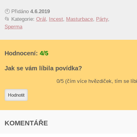
🕙 Přidáno
4.6.2019
📂 Kategorie:
Orál
,
Incest
,
Masturbace
,
Párty
,
Sperma
Hodnocení:
4/5
Jak se vám líbila povídka?
3
4
Hodnotit
KOMENTÁŘE