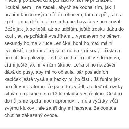
Plácal ji po zadečku a pomalu to na mě přicházelo.
Koukal jsem ji na zadek, abych se kochal tím, jak ji
przním kundu svým trčícím ohonem, tam a zpět, tam a
zpět.... ona držela jako socha nechávala se pumpovat.
Bože jak já se těšil, až se udělám, ještě trosku tlaku do
koulí, ať se pořádně vystříkám....vyndávám ho během
sekundy ho má v ruce Lenička, honí ho maximální
rychlostí, chrlí mi z něj semeno na jení kozy, bříško a
pomaličku polevuje. Teď už mi ho jen citlivě dohonívá,
cítím ještě jak mi v něm škube. Léňa si ho na závěr
dává do pusy, aby mi ho očistila, pár posledních
kapiček ještě vysála a hezky mi ho čistí. Já funím jak
po cíli v maratornu, že jsem to zvládl, ale teď obrovsky
silným orgasmem s o 13 le mladší sestřenkou. Cestou
domů jsme spolu moc nepromuvili, měla výčitky vůči
svýmu klukovi, ale za tři dny mi napsala, že dostala
chuť na zakázaný ovoce.