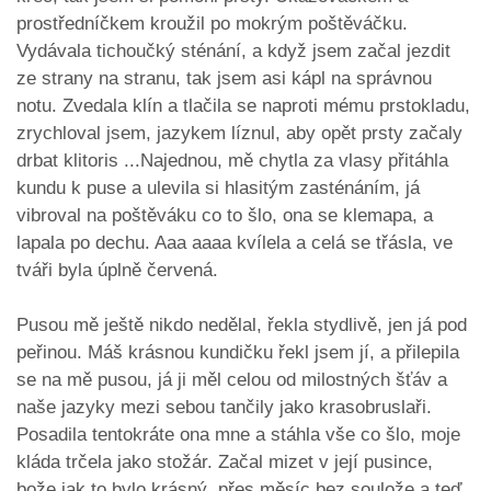
prostředníčkem kroužil po mokrým poštěváčku.
Vydávala tichoučký sténání, a když jsem začal jezdit
ze strany na stranu, tak jsem asi kápl na správnou
notu. Zvedala klín a tlačila se naproti mému prstokladu,
zrychloval jsem, jazykem líznul, aby opět prsty začaly
drbat klitoris ...Najednou, mě chytla za vlasy přitáhla
kundu k puse a ulevila si hlasitým zasténáním, já
vibroval na poštěváku co to šlo, ona se klemapa, a
lapala po dechu. Aaa aaaa kvílela a celá se třásla, ve
tváři byla úplně červená.
Pusou mě ještě nikdo nedělal, řekla stydlivě, jen já pod
peřinou. Máš krásnou kundičku řekl jsem jí, a přilepila
se na mě pusou, já ji měl celou od milostných šťáv a
naše jazyky mezi sebou tančily jako krasobruslaři.
Posadila tentokráte ona mne a stáhla vše co šlo, moje
kláda trčela jako stožár. Začal mizet v její pusince,
bože jak to bylo krásný, přes měsíc bez soulože a teď