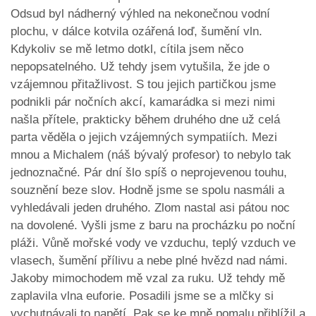
Odsud byl nádherný výhled na nekonečnou vodní
plochu, v dálce kotvila ozářená loď, šumění vln.
Kdykoliv se mě letmo dotkl, cítila jsem něco
nepopsatelného. Už tehdy jsem vytušila, že jde o
vzájemnou přitažlivost. S tou jejich partičkou jsme
podnikli pár nočních akcí, kamarádka si mezi nimi
našla přítele, prakticky během druhého dne už celá
parta věděla o jejich vzájemných sympatiích. Mezi
mnou a Michalem (náš bývalý profesor) to nebylo tak
jednoznačné. Pár dní šlo spíš o neprojevenou touhu,
souznění beze slov. Hodně jsme se spolu nasmáli a
vyhledávali jeden druhého. Zlom nastal asi pátou noc
na dovolené. Vyšli jsme z baru na procházku po noční
pláži. Vůně mořské vody ve vzduchu, teplý vzduch ve
vlasech, šumění přílivu a nebe plné hvězd nad námi.
Jakoby mimochodem mě vzal za ruku. Už tehdy mě
zaplavila vlna euforie. Posadili jsme se a mlčky si
vychutnávali to napětí. Pak se ke mně pomalu přiblížil a