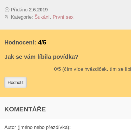
🕙 Přidáno
2.6.2019
📂 Kategorie:
Šukání
,
První sex
Hodnocení:
4/5
Jak se vám líbila povídka?
3
4
Hodnotit
KOMENTÁŘE
Autor (jméno nebo přezdívka):