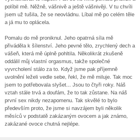
políbil mě. Něžně, vášnivě a ještě vášnivěji. V tu chvíli
jsem už tušila, že se neovládnu. Líbal mě po celém těle
a já mu to oplácela.
Pomalu do mě proniknul. Jeho opatrná síla mě
přiváděla k šílenství. Jeho pevné tělo, zrychlený dech a
vášeň, která mě úplně pohltila. Několikrát zkušeně
oddálil můj vlastní orgasmus, takže společné
vyvrcholení stálo za to. Když jsme pak příjemně
uvolnění leželi vedle sebe, řekl, že mě miluje. Tak moc
jsem to potřebovala slyšet... Jsou to čtyři roky. Náš
vztah stále trvá a doufám, že to tak zůstane. Na náš
první sex nikdy nezapomenu. Tak skvělé to bylo
především proto, že jsme si navzájem byli několik
měsíců v podstatě zakázaným ovocem a jak známo,
zakázané ovoce chutná nejlépe.