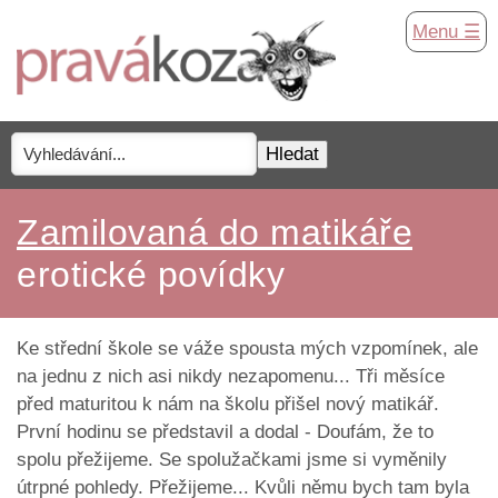
Menu ☰
Zamilovaná do matikáře
erotické povídky
Ke střední škole se váže spousta mých vzpomínek, ale
na jednu z nich asi nikdy nezapomenu... Tři měsíce
před maturitou k nám na školu přišel nový matikář.
První hodinu se představil a dodal - Doufám, že to
spolu přežijeme. Se spolužačkami jsme si vyměnily
útrpné pohledy. Přežijeme... Kvůli němu bych tam byla