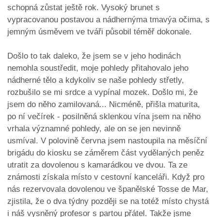
schopná zůstat ještě rok. Vysoký brunet s
vypracovanou postavou a nádhernýma tmavýa očima, s
jemným úsměvem ve tváři působil téměř dokonale.
Došlo to tak daleko, že jsem se v jeho hodinách
nemohla soustředit, moje pohledy přitahovalo jeho
nádherné tělo a kdykoliv se naše pohledy střetly,
rozbušilo se mi srdce a vypínal mozek. Došlo mi, že
jsem do něho zamilovaná... Nicméně, přišla maturita,
po ní večírek - posilněná sklenkou vína jsem na něho
vrhala významné pohledy, ale on se jen nevinně
usmíval. V polovině června jsem nastoupila na měsíční
brigádu do kiosku se záměrem část vydělaných peněz
utratit za dovolenou s kamarádkou ve dvou. Ta ze
známosti získala místo v cestovní kanceláři. Když pro
nás rezervovala dovolenou ve španělské Tosse de Mar,
zjistila, že o dva týdny později se na totéž místo chystá
i náš vysněný profesor s partou přátel. Takže jsme