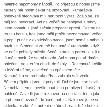
malinko napomohly náhodě. Po příjezdu k hotelu jsme
musely pár hodin čekat na ubytování. Kamarádka
pobaveně sledovala můj nervózní výraz. Zdálo se, že
můj idol nedorazí. Ani na večeři se neobjevil a tehdy
jsem pomalu a jistě začala propadat dpresi. Cestou na
terasu hotelu, kde jsme měli prožít seznamovací večer
a popít punče z exotického ovoce, jsem neměla nábavu
bavit se. Simona si ze mě bez ustání utahovala, když
se naše pohledy střetly. Seděl u stolu s partou kluků a
já měla pocit, že se mi to zdá. Ani stopa po střídmém
oblečení, ve kterém chodil do školy... Rozepnutá košile
a ležérní džíny, navlečné na opáleném těle...
Kamarádka se probrala dřív a zabrala stůl vedle.
Během přípitku jsme si potykali. Dobře jsme se bavili.
Nemohla jsem si nevšimnout jeho prchlivých, častých
pohledů. Zavedli jsme rozhovor na neutrální téma jako
je příjemné ovzduší, krásné moře... Nakonec jsme se
sklenkami zkončili opření o zábradlí na střeše hotelu.