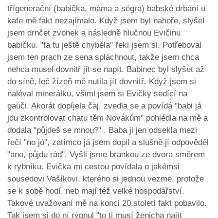
třígenerační (babička, máma a ségra) babské drbání u
kafe mě fakt nezajímalo. Když jsem byl nahoře, slyšel
jsem drnčet zvonek a následně hlučnou Evičinu
babičku. "ta tu ještě chyběla" řekl jsem si. Potřeboval
jsem ten prach ze sena spláchnout, takže jsem chca
nehca musel dovnitř jít se napít. Babinec byl slyšet až
do síně, leč žízeň mě nutila jít dovnitř. Když jsem si
naléval minerálku, všiml jsem si Evičky sedící na
gauči. Akorát dopíjela čaj, zvedla se a povídá "babi já
jdu zkontrolovat chatu těm Novákům" pohlédla na mě a
dodala "půjdeš se mnou?" . Baba ji jen odsekla mezi
řečí "no jó", zatímco já jsem dopil a slušně jí odpověděl
"ano, půjdu rád". Vyšli jsme brankou ze dvora směrem
k rybníku. Evička mi cestou povídala o jakémsi
sousedovi Vašíkovi, kterého si jednou vezme, protože
se k sobě hodí, neb mají též velké hospodářství.
Takové uvažovaní mě na konci 20.století fakt pobavilo.
Tak jsem si do ní rýpnul "to ti musí ženicha najít