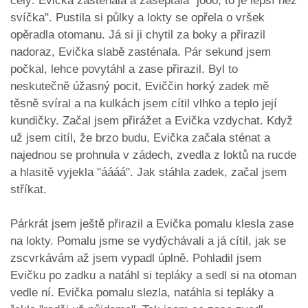
celý. Evička zasténala a zašeptala "jóóó, to je lepší než
svíčka". Pustila si půlky a lokty se opřela o vršek
opěradla otomanu. Já si ji chytil za boky a přirazil
nadoraz, Evička slabě zasténala. Pár sekund jsem
počkal, lehce povytáhl a zase přirazil. Byl to
neskutečně úžasný pocit, Eviččin horký zadek mě
těsně svíral a na kulkách jsem cítil vlhko a teplo její
kundičky. Začal jsem přirážet a Evička vzdychat. Když
už jsem citíl, že brzo budu, Evička začala sténat a
najednou se prohnula v zádech, zvedla z loktů na rucde
a hlasitě vyjekla "áááá". Jak stáhla zadek, začal jsem
stříkat.
Párkrát jsem ještě přirazil a Evička pomalu klesla zase
na lokty. Pomalu jsme se vydýchávali a já cítil, jak se
zscvrkávám až jsem vypadl úplně. Pohladil jsem
Evičku po zadku a natáhl si tepláky a sedl si na otoman
vedle ní. Evička pomalu slezla, natáhla si tepláky a