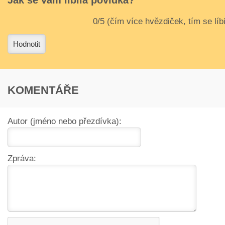
Jak se vám líbila povídka?
3
4
Hodnotit
KOMENTÁŘE
Autor (jméno nebo přezdívka):
Zpráva: