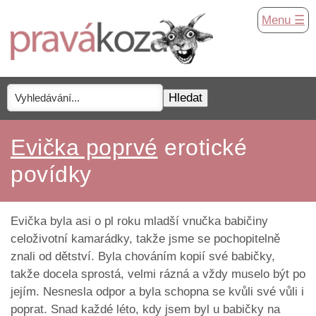
Menu ☰
Evička poprvé
erotické
povídky
Evička byla asi o pl roku mladší vnučka babičiny
celoživotní kamarádky, takže jsme se pochopitelně
znali od dětství. Byla chováním kopií své babičky,
takže docela sprostá, velmi rázná a vždy muselo být po
jejím. Nesnesla odpor a byla schopna se kvůli své vůli i
poprat. Snad každé léto, kdy jsem byl u babičky na