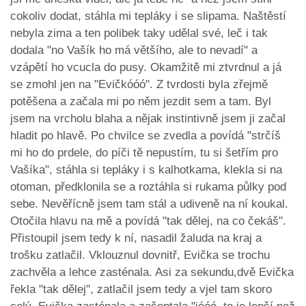
cokoliv dodat, stáhla mi tepláky i se slipama. Naštěstí
nebyla zima a ten polibek taky udělal své, leč i tak
dodala "no Vašík ho má většího, ale to nevadí" a
vzápětí ho vcucla do pusy. Okamžitě mi ztvrdnul a já
se zmohl jen na "Evičkóóó". Z tvrdosti byla zřejmě
potěšena a začala mi po něm jezdit sem a tam. Byl
jsem na vrcholu blaha a nějak instintivně jsem ji začal
hladit po hlavě. Po chvilce se zvedla a povídá "strčíš
mi ho do prdele, do píči tě nepustím, tu si šetřím pro
Vašíka", stáhla si tepláky i s kalhotkama, klekla si na
otoman, předklonila se a roztáhla si rukama půlky pod
sebe. Nevěřícně jsem tam stál a udiveně na ní koukal.
Otočila hlavu na mě a povídá "tak dělej, na co čekáš".
Přistoupil jsem tedy k ní, nasadil žaluda na kraj a
trošku zatlačil. Vklouznul dovnitř, Evička se trochu
zachvěla a lehce zasténala. Asi za sekundu,dvě Evička
řekla "tak dělej", zatlačil jsem tedy a vjel tam skoro