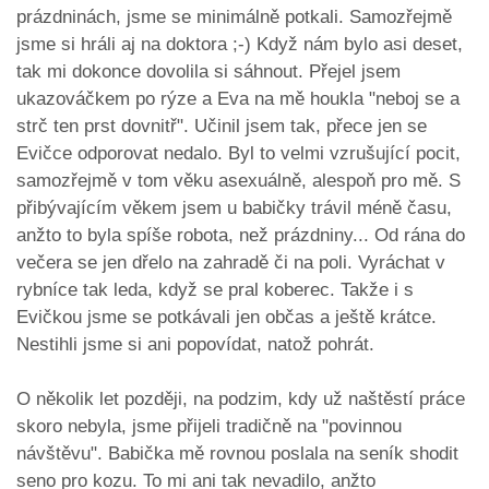
prázdninách, jsme se minimálně potkali. Samozřejmě
jsme si hráli aj na doktora ;-) Když nám bylo asi deset,
tak mi dokonce dovolila si sáhnout. Přejel jsem
ukazováčkem po rýze a Eva na mě houkla "neboj se a
strč ten prst dovnitř". Učinil jsem tak, přece jen se
Evičce odporovat nedalo. Byl to velmi vzrušující pocit,
samozřejmě v tom věku asexuálně, alespoň pro mě. S
přibývajícím věkem jsem u babičky trávil méně času,
anžto to byla spíše robota, než prázdniny... Od rána do
večera se jen dřelo na zahradě či na poli. Vyráchat v
rybníce tak leda, když se pral koberec. Takže i s
Evičkou jsme se potkávali jen občas a ještě krátce.
Nestihli jsme si ani popovídat, natož pohrát.
O několik let později, na podzim, kdy už naštěstí práce
skoro nebyla, jsme přijeli tradičně na "povinnou
návštěvu". Babička mě rovnou poslala na seník shodit
seno pro kozu. To mi ani tak nevadilo, anžto