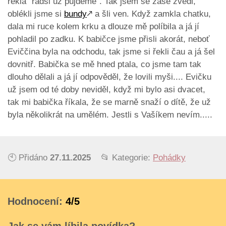
řekla "radši už půjdeme". Tak jsem se zase zvedl,
oblékli jsme si
bundy
🡕
a šli ven. Když zamkla chatku,
dala mi ruce kolem krku a dlouze mě políbila a já jí
pohladil po zadku. K babičce jsme přisli akorát, neboť
Eviččina byla na odchodu, tak jsme si řekli čau a já šel
dovnitř. Babička se mě hned ptala, co jsme tam tak
dlouho dělali a já jí odpověděl, že lovili myši.... Evičku
už jsem od té doby neviděl, když mi bylo asi dvacet,
tak mi babička říkala, že se marně snaží o dítě, že už
byla několikrát na umělém. Jestli s Vašíkem nevím.....
🕙 Přidáno
27.11.2025
📂 Kategorie:
Pohádky
Hodnocení:
4/5