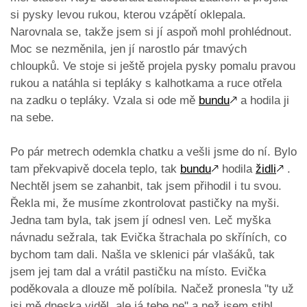
si pysky levou rukou, kterou vzápětí oklepala.
Narovnala se, takže jsem si jí aspoň mohl prohlédnout.
Moc se nezměnila, jen jí narostlo pár tmavých
chloupků. Ve stoje si ještě projela pysky pomalu pravou
rukou a natáhla si tepláky s kalhotkama a ruce otřela
na zadku o tepláky. Vzala si ode mě
bundu
🡕
a hodila ji
na sebe.
Po pár metrech odemkla chatku a vešli jsme do ní. Bylo
tam překvapivě docela teplo, tak
bundu
🡕
hodila
židli
🡕
.
Nechtěl jsem se zahanbit, tak jsem přihodil i tu svou.
Řekla mi, že musíme zkontrolovat pastičky na myši.
Jedna tam byla, tak jsem jí odnesl ven. Leč myška
návnadu sežrala, tak Evička štrachala po skříních, co
bychom tam dali. Našla ve sklenici pár vlašáků, tak
jsem jej tam dal a vrátil pastičku na místo. Evička
poděkovala a dlouze mě políbila. Načež pronesla "ty už
jsi mě dneska viděl, ale já tebe ne" a než jsem stihl