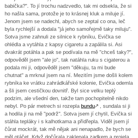
babička?". To jí trochu nadzvedlo, tak mi odsekla, že si
ho našla sama, protože je to krásnej kluk a miluje jí.
Jenom jsem se nadechl, abych se zeptal co ona, leč
byla rychlejší a dodala "já jeho samořejmě taky miluju".
Sotva jsme zahnuli ze silnice k rybníku, Evička se
ohlédla a vytáhla z kapsy cigaretu a zapálila si. Asi
dvakrát potáhla a pak se podívala na mě "chceš taky?",
odpověděl jsem "ale jo", tak natáhla ruku s cigaterou a
podala mi ji, odpověděl jsem "děkuju, ta mi bude
chutnat" a mrknul jsem na ní. Mezitím jsme došli kolem
rybníka ke vrátku zahrádkářské kolonie, Evička odemla
a šli jsem cestičkou dovnitř. Byl sice velku teplý
podzim, ale všední den, takže tam pochopitelně nikdo
nebyl. Po pár metrech si rozepla
bundu
🡕
, sundala si ji
a hodila ji na mě "podrž". Sotva jsem jí chytil, Evička si
stáhla tepláky i s kalhotkama a přidřepla. Viděl jsem jí
čůrat mockrát, tak mě nějak ani nenapadlo, že bych se
měl otáčet. Když dočůrala zaklepala zadkem a projela