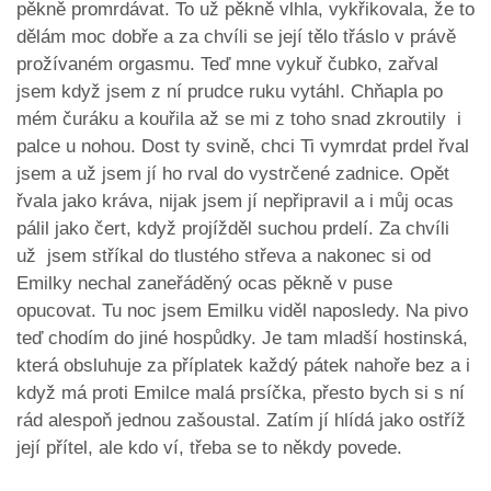
pěkně promrdávat. To už pěkně vlhla, vykřikovala, že to
dělám moc dobře a za chvíli se její tělo třáslo v právě
prožívaném orgasmu. Teď mne vykuř čubko, zařval
jsem když jsem z ní prudce ruku vytáhl. Chňapla po
mém čuráku a kouřila až se mi z toho snad zkroutily i
palce u nohou. Dost ty svině, chci Ti vymrdat prdel řval
jsem a už jsem jí ho rval do vystrčené zadnice. Opět
řvala jako kráva, nijak jsem jí nepřipravil a i můj ocas
pálil jako čert, když projížděl suchou prdelí. Za chvíli
už jsem stříkal do tlustého střeva a nakonec si od
Emilky nechal zaneřáděný ocas pěkně v puse
opucovat. Tu noc jsem Emilku viděl naposledy. Na pivo
teď chodím do jiné hospůdky. Je tam mladší hostinská,
která obsluhuje za příplatek každý pátek nahoře bez a i
když má proti Emilce malá prsíčka, přesto bych si s ní
rád alespoň jednou zašoustal. Zatím jí hlídá jako ostříž
její přítel, ale kdo ví, třeba se to někdy povede.