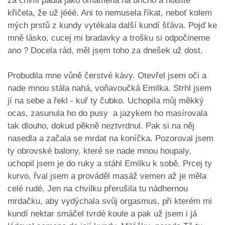
za chvíli padla jako omámená na břicho a hlasitě
křičela, že už jééé. Ani to nemusela říkat, neboť kolem
mých prstů z kundy vytékala další kundí šťáva. Pojď ke
mně lásko, cucej mi bradavky a trošku si odpočineme
ano ? Docela rád, měl jsem toho za dnešek už dost.
Probudila mne vůně čerstvé kávy. Otevřel jsem oči a
nade mnou stála nahá, voňavoučká Emilka. Strhl jsem
jí na sebe a řekl - kuř ty čubko. Uchopila můj měkký
ocas, zasunula ho do pusy a jazykem ho masírovala
tak dlouho, dokud pěkně neztvrdnul. Pak si na něj
nasedla a začala se mrdat na koníčka. Pozoroval jsem
ty obrovské balony, které se nade mnou houpaly,
uchopil jsem je do ruky a stáhl Emilku k sobě. Prcej ty
kurvo, řval jsem a prováděl masáž vemen až je měla
celé rudé. Jen na chvilku přerušila tu nádhernou
mrdačku, aby vydýchala svůj orgasmus, při kterém mi
kundí nektar smáčel tvrdé koule a pak už jsem i já