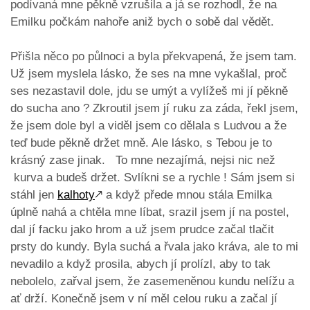
podívaná mne pěkně vzrušila a já se rozhodl, že na
Emilku počkám nahoře aniž bych o sobě dal vědět.
Přišla něco po půlnoci a byla překvapená, že jsem tam.
Už jsem myslela lásko, že ses na mne vykašlal, proč
ses nezastavil dole, jdu se umýt a vylížeš mi jí pěkně
do sucha ano ? Zkroutil jsem jí ruku za záda, řekl jsem,
že jsem dole byl a viděl jsem co dělala s Ludvou a že
teď bude pěkně držet mně. Ale lásko, s Tebou je to
krásný zase jinak. To mne nezajímá, nejsi nic než
kurva a budeš držet. Svlíkni se a rychle ! Sám jsem si
stáhl jen
kalhoty
🡕
a když přede mnou stála Emilka
úplně nahá a chtěla mne líbat, srazil jsem jí na postel,
dal jí facku jako hrom a už jsem prudce začal tlačit
prsty do kundy. Byla suchá a řvala jako kráva, ale to mi
nevadilo a když prosila, abych jí prolízl, aby to tak
nebolelo, zařval jsem, že zasemeněnou kundu nelížu a
ať drží. Konečně jsem v ní měl celou ruku a začal jí