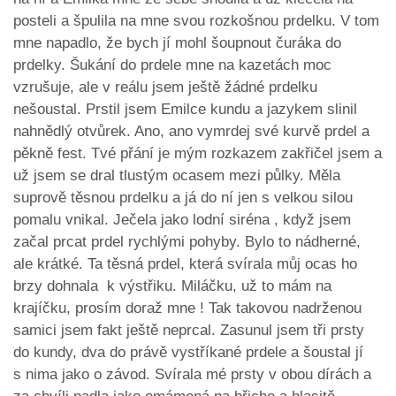
posteli a špulila na mne svou rozkošnou prdelku. V tom
mne napadlo, že bych jí mohl šoupnout čuráka do
prdelky. Šukání do prdele mne na kazetách moc
vzrušuje, ale v reálu jsem ještě žádné prdelku
nešoustal. Prstil jsem Emilce kundu a jazykem slinil
nahnědlý otvůrek. Ano, ano vymrdej své kurvě prdel a
pěkně fest. Tvé přání je mým rozkazem zakřičel jsem a
už jsem se dral tlustým ocasem mezi půlky. Měla
suprově těsnou prdelku a já do ní jen s velkou silou
pomalu vnikal. Ječela jako lodní siréna , když jsem
začal prcat prdel rychlými pohyby. Bylo to nádherné,
ale krátké. Ta těsná prdel, která svírala můj ocas ho
brzy dohnala k výstřiku. Miláčku, už to mám na
krajíčku, prosím doraž mne ! Tak takovou nadrženou
samici jsem fakt ještě neprcal. Zasunul jsem tři prsty
do kundy, dva do právě vystříkané prdele a šoustal jí
s nima jako o závod. Svírala mé prsty v obou dírách a