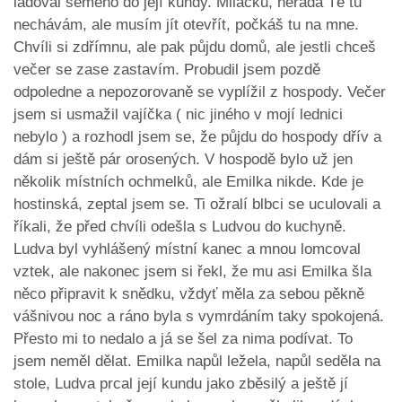
ládoval semeno do její kundy. Miláčku, nerada Tě tu
nechávám, ale musím jít otevřít, počkáš tu na mne.
Chvíli si zdřímnu, ale pak půjdu domů, ale jestli chceš
večer se zase zastavím. Probudil jsem pozdě
odpoledne a nepozorovaně se vyplížil z hospody. Večer
jsem si usmažil vajíčka ( nic jiného v mojí lednici
nebylo ) a rozhodl jsem se, že půjdu do hospody dřív a
dám si ještě pár orosených. V hospodě bylo už jen
několik místních ochmelků, ale Emilka nikde. Kde je
hostinská, zeptal jsem se. Ti ožralí blbci se uculovali a
říkali, že před chvíli odešla s Ludvou do kuchyně.
Ludva byl vyhlášený místní kanec a mnou lomcoval
vztek, ale nakonec jsem si řekl, že mu asi Emilka šla
něco připravit k snědku, vždyť měla za sebou pěkně
vášnivou noc a ráno byla s vymrdáním taky spokojená.
Přesto mi to nedalo a já se šel za nima podívat. To
jsem neměl dělat. Emilka napůl ležela, napůl seděla na
stole, Ludva prcal její kundu jako zběsilý a ještě jí