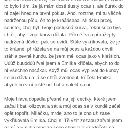
to bylo i tím, že já mám dosti tlustý ocas ), ale čurák do
ní zajel hned na první pokus. Ano, roztrhej mi tu věčně
nadrženou píču, óh to je krááásaaa. Miláčku prcej,
šoustej, chci být Tvoje poslušná kurva, řekni si co bys
chtěl, aby Tvoje kurva dělala. Pěkně řvi a přirážej ty
nadržená děvko, pak se uvidí. Stále vykřikovala, že je
to krásné, přirážela se na můj ocas a každou chvíli
stáhla pevně kundu, že jsem měl ocas jako v kleštích.
Úúúž buuddúú řval jsem a Emilka křičela, abych to do
ní všechno nacákal. Když můj ocas vyplival do kundy
celou dávku a já se chtěl zvednout, křičela Emilka,
abych ho v ní ještě nechal a nalehl na ní.
Moje hlava dopadla přesně na její cecíky, které jsem
začal líbat, olizovat a sát a můj ocas se v kundě začal
opět topořit. Miláčku, mrdej ano to je ono už zase
vykřikovala Emilka. Chci si Tě vzít zezadu zařval jsem
na ní a Emilka mne ze sebe shodila a už klečela na