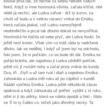
kousal prsa tak, že nechal za sebou několik rudých
fleků. Když si mne hostinská všimla, začala křičet, néé
nééé já nechci, ale Ludva zařval - drž ty kurvo, za
chvíli už budu a s velkou razancí vnikal do Emilky,
která začala plakat, což Ludvu samozřejmě
neobměkčilo a prcal tak dlouho dokud se nevystříkal.
Hostinská ho tlačila od sebe pryč, ale Ludva houkl, že
ještě není konec. Však vím co máš ráda ty nadržená
děvko, tak se nedělej. I když už jsem byl na odchodu,
řekl jsem, že si počkám, co se bude dít dál. Emilka se
pořád bránila, ale najednou jí Ludva uštědřil políček,
ještě víc jí roztáhl nohy a začal prsty vnikat do kundy.
Dva, tři , čtyři a už tam rval i dlaň a najednou Emilka
zahoukala a Ludva měl ruku až po zápěstí v kundě.
Ááááh vykřikla Emilka, Ludva ještě několikrát zásun
opakoval a když zahoukala už potřetí vytáhl z ní ruku,
otřel si jí do utěrky, která se válela opodál a řekl - líbilo
se Ti to ty čubko co, tečeš jako dřevěný necky. Ta