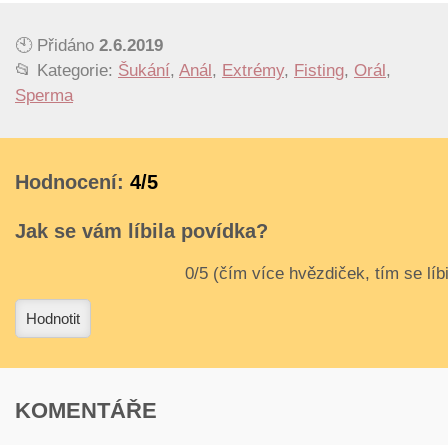
🕙 Přidáno
2.6.2019
📂 Kategorie:
Šukání
,
Anál
,
Extrémy
,
Fisting
,
Orál
,
Sperma
Hodnocení:
4/5
Jak se vám líbila povídka?
3
4
Hodnotit
KOMENTÁŘE