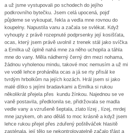
a už jsme vystupovali po schodech do jejího
podkrovního bytečku. Jsem celá upocená, pojď
půjdeme se vykoupat, řekla a vedla mne rovnou do
koupelny. Napustila vanu a začala se svlékat. Když
vyhouply z právě rozepnuté podprsenky její kosišťata,
ocas, který jsem právě uvolnil z trenek stál jako svíčka
a Emilka už úplně nahá mne za něho uchopila a táhla
mne do vany. Měla nádherný černý drn mezi nohama,
žádnou vyholenou mindu, takové moc nemusím a už mi
ve vodě lehce proháněla ocas a já se rty přisál ke
tvrdým hrbolkům na jejích kozách. Hrál jsem si jako
malé dítko s jejími bradavkami a Emilka si rukou
několikrát přejela přes kundu žínkou. Najednou se ve
vaně postavila, předklonila se, přidržovala se madla
vedle vany a vzrušeně šeptala, zlato lízej , lízej, mrdej
mne jazykem, oh ano děláš to moc krásně a když jsem
lehce rukou přejel přes zduřený poštěváček hlasitě
zasténala, její tělo se nekontrolovatelně začalo třást a