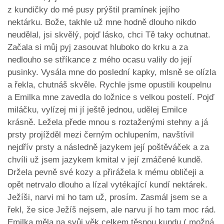
z kundičky do mé pusy prýštil pramínek jejího
nektárku. Bože, takhle už mne hodně dlouho nikdo
neudělal, jsi skvělý, pojď lásko, chci Tě taky ochutnat.
Začala si můj pyj zasouvat hluboko do krku a za
nedlouho se stříkance z mého ocasu valily do její
pusinky. Vysála mne do poslední kapky, mlsně se olízla
a řekla, chutnáš skvěle. Rychle jsme opustili koupelnu
a Emilka mne zavedla do ložnice s velkou postelí. Pojď
miláčku, vylízej mi jí ještě jednou, udělej Emilce
krásně. Ležela přede mnou s roztaženými stehny a já
prsty projížděl mezi černým ochlupením, navštívil
nejdřív prsty a následně jazykem její poštěváček a za
chvíli už jsem jazykem kmital v její zmáčené kundě.
Držela pevně své kozy a přirážela k mému obličeji a
opět netrvalo dlouho a lízal vytékající kundí nektárek.
Ježíši, narvi mi ho tam už, prosím. Zasmál jsem se a
řekl, že sice Ježíš nejsem, ale narvu jí ho tam moc rád.
Emilka měla na svůj věk celkem těsnou kundu ( možná