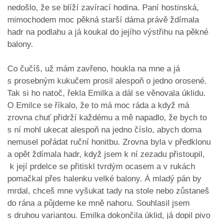
nedošlo, že se blíží zavírací hodina. Paní hostinská,
mimochodem moc pěkná starší dáma právě ždímala
hadr na podlahu a já koukal do jejího výstřihu na pěkné
balony.
Co čučíš, už mám zavřeno, houkla na mne a já
s prosebným kukučem prosil alespoň o jedno orosené.
Tak si ho natoč, řekla Emilka a dál se věnovala úklidu.
O Emilce se říkalo, že to má moc ráda a když má
zrovna chuť přidrží každému a mě napadlo, že bych to
s ní mohl ukecat alespoň na jedno číslo, abych doma
nemusel pořádat ruční honitbu. Zrovna byla v předklonu
a opět ždímala hadr, když jsem k ní zezadu přistoupil,
k její prdelce se přitiskl tvrdým ocasem a v rukách
pomačkal přes halenku velké balony. Á mladý pán by
mrdal, chceš mne vyšukat tady na stole nebo zůstaneš
do rána a půjdeme ke mně nahoru. Souhlasil jsem
s druhou variantou. Emilka dokončila úklid, já dopil pivo