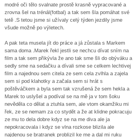
modré oči tělo svalnate prostě krasně vypracované a
zrovna šel na trénál(fotbal) a tak sem šla pomáhat své
tetě .S tetou jsme si užívaly celý týden jezdily jsme
všude možně po výletech.
A pak teta musela jít do práce a já zůstala s Markem
sama doma .Marek řekl jestli se nechcu dívat sním na
film a tak sem přikývla že ano tak sme šli do obýváku a
sedly sme na sedačku a dívali sme se celkem lechtivej
film a najednou sem citela ze sem cela zvlhla a zajela
sem si pod klahotky a začala sem si hrát s
poštěváčkem a byla sem tak vzrušená že sem hekla a
Marek to uslyšel a podíval se na mě ja v tom šoku
nevěděla co dělat a ztuhla sem, ale vtom okamžiku mi
řek, ze se nemam za co stydět a že at klidne pokracuju
ze mu to dela dobre kdyz se na me diva ale ja
nepokracovala i kdyz se vlna rozkose blizila ale
najdenou se bratranek problizil ke me a dal mi ruku