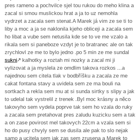
pres rameno a pochvilce sjel tou rukou do meho klina a
zacal si smou muslickou hrat a ja to uz nemohla
vydrzet a zacala sem stenat.A Marek já vim ze se ti to
liby a moc a ja se naklonila kjeho obliceji a zacala sem
ho libat a vube sem netusila kde se to ve me vzalo a
rikala sem si paneboze vzdyt je to bratranec ale on tak
zrychlovl ze me to bylo jedno .po 5 min ze me sundal
sukni
🡕
kalhotky a roztah mi nozky a zacal mi ji
vylizovat a ja myslela ze omdlim takova rozkos ...a
najednou sem citela tlak v bodbříšku a zacala ze me
cakat fontana stavy a uvidela sem ze ma bouli na
sortkach a rekla sem mu at si sunda sirtky s slipy a jak
to udelal tak vystrelil z trenek .Byl moc krásny a něco
takovyho sem vydela poprve tak sem ho vzala do ruky
a zacala sem pretahovat pres zaludu kuzicku sem a tak
a on zase povirost mel takovych 22cm a vzala sem si
ho do pusy chvyly sem se dusila ale pak to slo nejak
samo a ucitela sem jak zas sem zrusena a Marek to