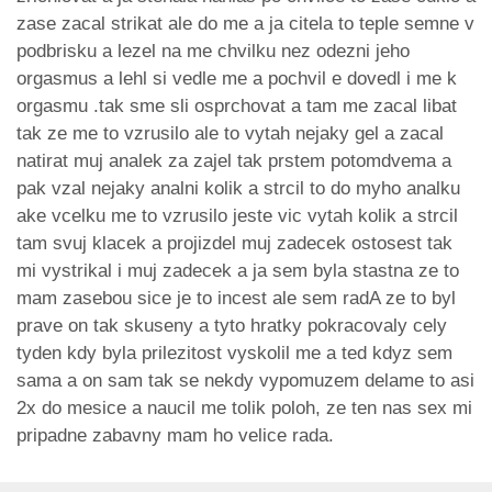
zase zacal strikat ale do me a ja citela to teple semne v
podbrisku a lezel na me chvilku nez odezni jeho
orgasmus a lehl si vedle me a pochvil e dovedl i me k
orgasmu .tak sme sli osprchovat a tam me zacal libat
tak ze me to vzrusilo ale to vytah nejaky gel a zacal
natirat muj analek za zajel tak prstem potomdvema a
pak vzal nejaky analni kolik a strcil to do myho analku
ake vcelku me to vzrusilo jeste vic vytah kolik a strcil
tam svuj klacek a projizdel muj zadecek ostosest tak
mi vystrikal i muj zadecek a ja sem byla stastna ze to
mam zasebou sice je to incest ale sem radA ze to byl
prave on tak skuseny a tyto hratky pokracovaly cely
tyden kdy byla prilezitost vyskolil me a ted kdyz sem
sama a on sam tak se nekdy vypomuzem delame to asi
2x do mesice a naucil me tolik poloh, ze ten nas sex mi
pripadne zabavny mam ho velice rada.