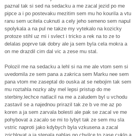
paznal tak si sed na sedacku a me zacal jezid po me
pipce a i po postevaku mezitim sem mu ho kourila a vtu
ranu sem ucitela cuknuti a cely jeho semeno sem napul
spolykala a na pul ne takze my vytekalo na kozicky
protoze stihl uz mi i svlect i tricko a rek na to ze to
delalas poprve tak dobry ale ja sem byla cela mokra a
on me drazdil cim dal vic a zese mu stal.
Polozil me na sedacku a lehl si na me ale vtom sem si
uvedomila ze sem pana a zakrica sem Marku nee sem
pana vtom me zaseptal do ouska at se nebojim tak sem
mu roztahla nozky aby mel lepsi pristup do me
sterbiny.lechce natlacil na me a zaludem byl u vchodu
zastavil se a najednou prirazil tak ze b ve me az po
koren a ja sem zarvala bolesti ale pak se zacal ve me
pohybovat a zacalo se mi to lybyt tak ze sem mu sla
vstric naproti jako kdybych byla vzkusena a zacal
zrichlovat a ja stenala nahlas po chvilce to zase cuklo a