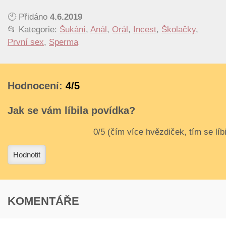
🕙 Přidáno
4.6.2019
📂 Kategorie:
Šukání
,
Anál
,
Orál
,
Incest
,
Školačky
,
První sex
,
Sperma
Hodnocení:
4/5
Jak se vám líbila povídka?
3
4
Hodnotit
KOMENTÁŘE