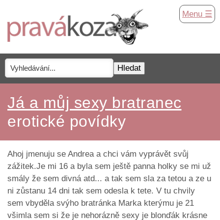
Menu ☰
Já a můj sexy bratranec
erotické povídky
Ahoj jmenuju se Andrea a chci vám vyprávět svůj
zážitek.Je mi 16 a byla sem ještě panna holky se mi už
smály že sem divná atd... a tak sem sla za tetou a ze u
ni zůstanu 14 dni tak sem odesla k tete. V tu chvily
sem vbyděla svýho bratránka Marka kterýmu je 21
všimla sem si že je nehorázně sexy je blonďák krásne