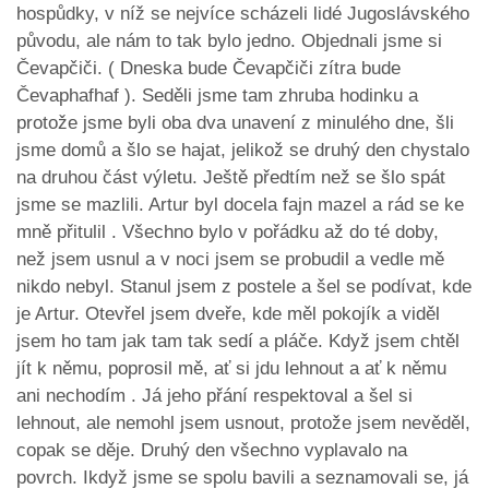
hospůdky, v níž se nejvíce scházeli lidé Jugoslávského
původu, ale nám to tak bylo jedno. Objednali jsme si
Čevapčiči. ( Dneska bude Čevapčiči zítra bude
Čevaphafhaf ). Seděli jsme tam zhruba hodinku a
protože jsme byli oba dva unavení z minulého dne, šli
jsme domů a šlo se hajat, jelikož se druhý den chystalo
na druhou část výletu. Ještě předtím než se šlo spát
jsme se mazlili. Artur byl docela fajn mazel a rád se ke
mně přitulil . Všechno bylo v pořádku až do té doby,
než jsem usnul a v noci jsem se probudil a vedle mě
nikdo nebyl. Stanul jsem z postele a šel se podívat, kde
je Artur. Otevřel jsem dveře, kde měl pokojík a viděl
jsem ho tam jak tam tak sedí a pláče. Když jsem chtěl
jít k němu, poprosil mě, ať si jdu lehnout a ať k němu
ani nechodím . Já jeho přání respektoval a šel si
lehnout, ale nemohl jsem usnout, protože jsem nevěděl,
copak se děje. Druhý den všechno vyplavalo na
povrch. Ikdyž jsme se spolu bavili a seznamovali se, já