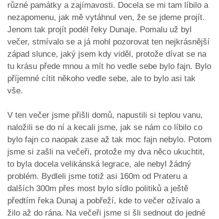
různé památky a zajímavosti. Docela se mi tam líbilo a
nezapomenu, jak mě vytáhnul ven, že se jdeme projít.
Jenom tak projít podél řeky Dunaje. Pomalu už byl
večer, stmívalo se a já mohl pozorovat ten nejkrásnější
západ slunce, jaký jsem kdy viděl, protože dívat se na
tu krásu přede mnou a mít ho vedle sebe bylo fajn. Bylo
příjemné cítit někoho vedle sebe, ale to bylo asi tak
vše.
V ten večer jsme přišli domů, napustili si teplou vanu,
naložili se do ní a kecali jsme, jak se nám co líbilo co
bylo fajn co naopak zase až tak moc fajn nebylo. Potom
jsme si zašli na večeři, protože my dva něco ukuchtit,
to byla docela velikánská legrace, ale nebyl žádný
problém. Bydleli jsme totiž asi 160m od Prateru a
dalších 300m přes most bylo sídlo politiků a ještě
předtím řeka Dunaj a pobřeží, kde to večer ožívalo a
žilo až do rána. Na večeři jsme si šli sednout do jedné