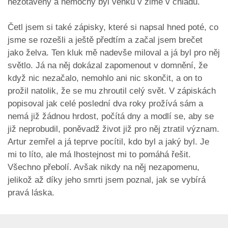
nezotavený a nemocný byl venku v zimě v chladu.
Četl jsem si také zápisky, které si napsal hned poté, co
jsme se rozešli a ještě předtím a začal jsem brečet
jako želva. Ten kluk mě nadevše miloval a já byl pro něj
světlo. Já na něj dokázal zapomenout v domnění, že
když nic nezačalo, nemohlo ani nic skončit, a on to
prožil natolik, že se mu zhroutil celý svět. V zápiskách
popisoval jak celé poslední dva roky prožívá sám a
nemá již žádnou hrdost, počítá dny a modlí se, aby se
již neprobudil, poněvadž život již pro něj ztratil význam.
Artur zemřel a já teprve pocítil, kdo byl a jaký byl. Je
mi to líto, ale má lhostejnost mi to pomáhá řešit.
Všechno přebolí. Avšak nikdy na něj nezapomenu,
jelikož až díky jeho smrti jsem poznal, jak se vybírá
pravá láska.