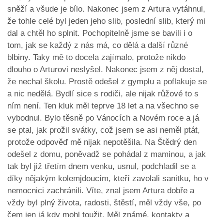
sněží a všude je bílo. Nakonec jsem z Artura vytáhnul,
že tohle celé byl jeden jeho slib, poslední slib, který mi
dal a chtěl ho splnit. Pochopitelně jsme se bavili i o
tom, jak se každý z nás má, co dělá a další různé
blbiny. Taky mě to docela zajímalo, protože nikdo
dlouho o Arturovi neslyšel. Nakonec jsem z něj dostal,
že nechal školu. Prostě odešel z gymplu a poflakuje se
a nic nedělá. Bydlí sice s rodiči, ale nijak růžové to s
ním není. Ten kluk měl teprve 18 let a na všechno se
vybodnul. Bylo těsně po Vánocích a Novém roce a já
se ptal, jak prožil svátky, což jsem se asi neměl ptát,
protože odpověď mě nijak nepotěšila. Na Štědrý den
odešel z domu, poněvadž se pohádal z maminou, a jak
tak byl již třetím dnem venku, usnul, podchladil se a
díky nějakým kolemjdoucím, kteří zavolali sanitku, ho v
nemocnici zachránili. Víte, znal jsem Artura dobře a
vždy byl plný života, radosti, štěstí, měl vždy vše, po
čem jen já kdy mohl toužit. Měl známé, kontakty a