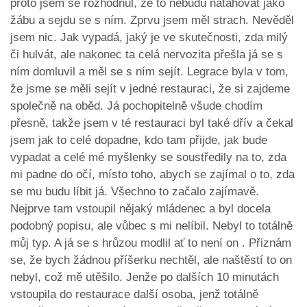
proto jsem se rozhodnul, že to nebudu natahovat jako
žábu a sejdu se s ním. Zprvu jsem měl strach. Nevěděl
jsem nic. Jak vypadá, jaký je ve skutečnosti, zda milý
či hulvát, ale nakonec ta celá nervozita přešla já se s
ním domluvil a měl se s ním sejít. Legrace byla v tom,
že jsme se měli sejít v jedné restauraci, že si zajdeme
společně na oběd. Já pochopitelně všude chodím
přesně, takže jsem v té restauraci byl také dřív a čekal
jsem jak to celé dopadne, kdo tam přijde, jak bude
vypadat a celé mé myšlenky se soustředily na to, zda
mi padne do očí, místo toho, abych se zajímal o to, zda
se mu budu líbit já. Všechno to začalo zajímavě.
Nejprve tam vstoupil nějaký mládenec a byl docela
podobný popisu, ale vůbec s mi nelíbil. Nebyl to totálně
můj typ. A já se s hrůzou modlil ať to není on . Přiznám
se, že bych žádnou příšerku nechtěl, ale naštěstí to on
nebyl, což mě utěšilo. Jenže po dalších 10 minutách
vstoupila do restaurace další osoba, jenž totálně