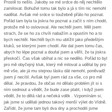
Prostě to nešlo. Jakoby se mé srdce do něj nechtělo
zamilovat. Bohužel tomu tak bylo a já s tím nic nemohl
nadělat. Avšak mé srdce si toužebně přálo ho poznat.
Pořád tam byla ta jiskra ho poznat a začít s ním chodit,
protože mě to oslovoval. Ale nechtěl jsem. Měl jsem
strach, že se ho za chvíli nabažím a opustím ho a to
bych nechtěl. Nechtěl bych mu ublížit jako předešlým
kluků, se kterými jsem chodil. Ale dal jsem tomu čas,
abych ho lépe poznal a doufal jsem a věřil, že ta jiskra
přeskočí. Čas však ubíhal a nic se nedělo. Pořád to byl
pro mě obyčejný kluk, který mě miloval a udělal by pro
mě vše, ale já mu stejnou lásku dát nemohl, poněvadž
jsem jí necítil. Avšak byl jsem rád za vše, co pro mě
dělal. Je pravdou, že občas mi dělalo problém jít si s
ním sednout a vědět, že bude zase platit, i když jsem
věděl, že to dělá rád a nečeká vděk . Vzpomínám si,
jak jsme si udělali jednou takový menší výlet do Vídně.
Zařídil, že jsme tam byli dva dny a prochodili jsme