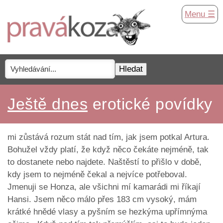
Menu ☰
Ještě dnes
erotické povídky
mi zůstává rozum stát nad tím, jak jsem potkal Artura.
Bohužel vždy platí, že když něco čekáte nejméně, tak
to dostanete nebo najdete. Naštěstí to přišlo v době,
kdy jsem to nejméně čekal a nejvíce potřeboval.
Jmenuji se Honza, ale všichni mí kamarádi mi říkají
Hansi. Jsem něco málo přes 183 cm vysoký, mám
krátké hnědé vlasy a pyšním se hezkýma upřímnýma