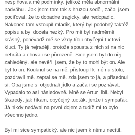
nesplňovala mé podmínky, jelikož měla abnormální
nadváhu . Jak jsem tam tak s hrůzou seděl, začal jsem
pociťovat, že to dopadne tragicky, ale nedopadlo.
Nakonec tam vstoupil mladík, který byl podobný taktéž
popisu a byl docela hezký. Pro mě byl nadměrně
krásný, poněvadž mě se vždy líbili obyčejní tuctoví
kluci. Ty já nejraději, protože spousta z nich si na nic
nehrála a chovali se přirozeně. Sice jsem byl do něj
zahleděný, ale nevěřil jsem, že by to mohl být on. Ale
byl to on. Kouknul se na mě, přistoupil k mému stolu,
pozdravil mě, zeptal se mě, zda jsem to já, a přisednul
si. Oba jsme si objednali jídlo a začali se poznávat.
Vypadalo to asi následovně. Mně se Artur líbil. Nebyl
škaredý, jak říkám, obyčejný tucťák, jenže i sympaťák.
Já nikdy nedával na první dojem a tudíž mi to bylo
všechno jedno.
Byl mi sice sympatický, ale nic jsem k němu necítil.