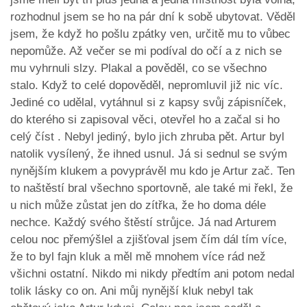
rozhodnul jsem se ho na pár dní k sobě ubytovat. Věděl
jsem, že když ho pošlu zpátky ven, určitě mu to vůbec
nepomůže. Až večer se mi podíval do očí a z nich se
mu vyhrnuli slzy. Plakal a pověděl, co se všechno
stalo. Když to celé dopověděl, nepromluvil již nic víc.
Jediné co udělal, vytáhnul si z kapsy svůj zápisníček,
do kterého si zapisoval věci, otevřel ho a začal si ho
celý číst . Nebyl jediný, bylo jich zhruba pět. Artur byl
natolik vysílený, že ihned usnul. Já si sednul se svým
nynějším klukem a povyprávěl mu kdo je Artur zač. Ten
to naštěstí bral všechno sportovně, ale také mi řekl, že
u nich může zůstat jen do zítřka, že ho doma déle
nechce. Každý svého štěstí strůjce. Já nad Arturem
celou noc přemýšlel a zjišťoval jsem čím dál tím více,
že to byl fajn kluk a měl mě mnohem více rád než
všichni ostatní. Nikdo mi nikdy předtím ani potom nedal
tolik lásky co on. Ani můj nynější kluk nebyl tak