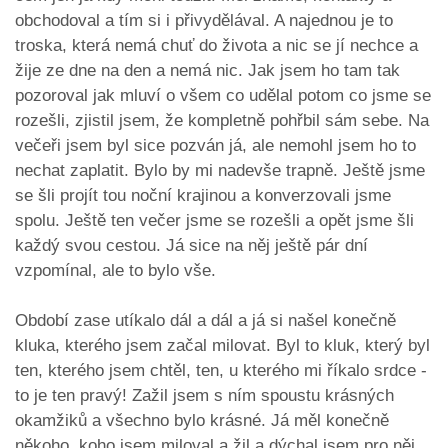
obchodoval a tím si i přivydělával. A najednou je to
troska, která nemá chuť do života a nic se jí nechce a
žije ze dne na den a nemá nic. Jak jsem ho tam tak
pozoroval jak mluví o všem co udělal potom co jsme se
rozešli, zjistil jsem, že kompletně pohřbil sám sebe. Na
večeři jsem byl sice pozván já, ale nemohl jsem ho to
nechat zaplatit. Bylo by mi nadevše trapně. Ještě jsme
se šli projít tou noční krajinou a konverzovali jsme
spolu. Ještě ten večer jsme se rozešli a opět jsme šli
každý svou cestou. Já sice na něj ještě pár dní
vzpomínal, ale to bylo vše.
Období zase utíkalo dál a dál a já si našel konečně
kluka, kterého jsem začal milovat. Byl to kluk, který byl
ten, kterého jsem chtěl, ten, u kterého mi říkalo srdce -
to je ten pravý! Zažil jsem s ním spoustu krásných
okamžiků a všechno bylo krásné. Já měl konečně
někoho, koho jsem miloval a žil a dýchal jsem pro něj