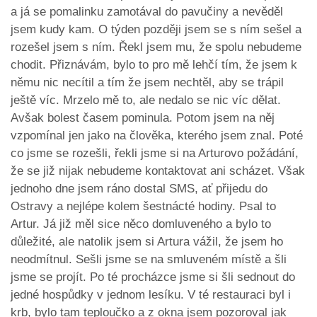
a já se pomalinku zamotával do pavučiny a nevěděl
jsem kudy kam. O týden později jsem se s ním sešel a
rozešel jsem s ním. Řekl jsem mu, že spolu nebudeme
chodit. Přiznávám, bylo to pro mě lehčí tím, že jsem k
němu nic necítil a tím že jsem nechtěl, aby se trápil
ještě víc. Mrzelo mě to, ale nedalo se nic víc dělat.
Avšak bolest časem pominula. Potom jsem na něj
vzpomínal jen jako na člověka, kterého jsem znal. Poté
co jsme se rozešli, řekli jsme si na Arturovo požádání,
že se již nijak nebudeme kontaktovat ani scházet. Však
jednoho dne jsem ráno dostal SMS, ať přijedu do
Ostravy a nejlépe kolem šestnácté hodiny. Psal to
Artur. Já již měl sice něco domluveného a bylo to
důležité, ale natolik jsem si Artura vážil, že jsem ho
neodmítnul. Sešli jsme se na smluveném místě a šli
jsme se projít. Po té procházce jsme si šli sednout do
jedné hospůdky v jednom lesíku. V té restauraci byl i
krb, bylo tam teploučko a z okna jsem pozoroval jak