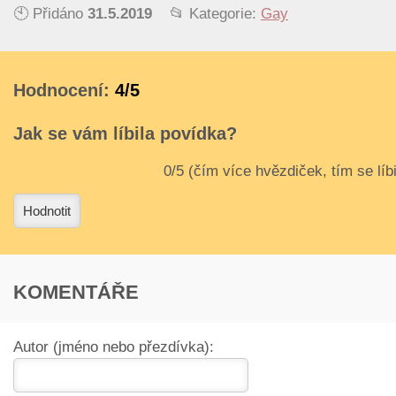
🕙 Přidáno
31.5.2019
📂 Kategorie:
Gay
Hodnocení:
4/5
Jak se vám líbila povídka?
3
4
Hodnotit
KOMENTÁŘE
Autor (jméno nebo přezdívka):