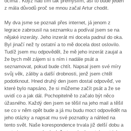
očima . Když nad tím tak přemýšlím, asi to bude jeden
z mála důvodů proč se mnou začal Artur chodit.
My dva jsme se poznali přes internet, já jenom z
legrace zabrousil na seznamku a podíval jsem se na
nějaké inzeráty. Jeho inzerát mi docela padnul do oka.
Byl jinačí než ty ostatní a to mě docela dost oslovilo.
Tudíž jsem mu odpověděl, že mě jeho inzerát zaujal a
že bych měl zájem si s ním i nadále psát a
seznamovat, pokud bude chtít. Napsal jsem své míry
svůj věk, záliby a další drobnosti, jenž jsem chtěl
podotknout. Hned druhý den jsem dostal odpověď, ve
které bylo napsáno, že si můžeme začít psát a že se
uvidí co a jak dál. Pochopitelně to začalo být něco
úžasného. Každý den jsem se těšil na jeho mail a těšil
se co v něm opět bude a já mu budu moct odpovědět na
jeho otázky a napsat mu své poznatky a náhled na
tento svět. Naše korespondence trvala již delší dobu a