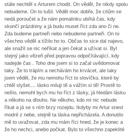
stále nechtěl s Arturem chodit. On věděl, že nikdy spolu
nebudeme. On to tušil. Věděl moc dobře, že citům se
nedá poroučet a že nám pomalinku ubíhá čas, kdy
skončí prázdniny a já budu muset říct zda ano či ne.
Zda budeme partneři nebo nebudeme partneři. On to
všechno věděl a tížilo ho to. Občas to sice dal najevo,
ale snažil se nic neříkat a jen čekat a užívat si. Byl
stejný jako vězeň před popravou odpočítávající, kdy
nadejde čas . Toho dne jsem si to začal uvědomovat
taky. Že to trápím a nechávám ho krvácet, ale taky
jsem věděl, že mu nemohu říct to slovíčko, které by
chtěl slyšet.... lásko miluji tě a vážím si tě! Prostě to
nešlo, nemohl bych mu ho říct z lásky, já hledám lásku
a někoho na dlouho. Ne někoho, kdo mi nic nebude
říkat a já se s ním brzy rozejdu. Ikdyby mi Artur snesl
modré z nebe, stejně ta láska nepřicházela. A donutilo
mě to uvažovat, zda mu mám říci hned, že je konec a
že ho nechci, anebo počkat. Bylo to všechno zapeklité