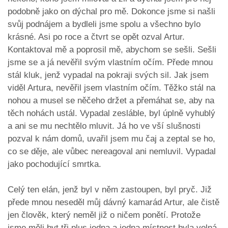
podobně jako on dýchal pro mě. Dokonce jsme si našli
svůj podnájem a bydleli jsme spolu a všechno bylo
krásné. Asi po roce a čtvrt se opět ozval Artur.
Kontaktoval mě a poprosil mě, abychom se sešli. Sešli
jsme se a já nevěřil svým vlastním očím. Přede mnou
stál kluk, jenž vypadal na pokraji svých sil. Jak jsem
viděl Artura, nevěřil jsem vlastním očím. Těžko stál na
nohou a musel se něčeho držet a přemáhat se, aby na
těch nohách ustál. Vypadal zesláble, byl úplně vyhublý
a ani se mu nechtělo mluvit. Já ho ve vší slušnosti
pozval k nám domů, uvařil jsem mu čaj a zeptal se ho,
co se děje, ale vůbec nereagoval ani nemluvil. Vypadal
jako pochodující smrtka.
Celý ten elán, jenž byl v něm zastoupen, byl pryč. Již
přede mnou neseděl můj dávný kamarád Artur, ale čistě
jen člověk, který neměl již o ničem ponětí. Protože
jsme měli byt tři plus jedna a jedna místnost byla volná,