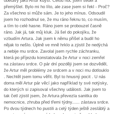
obětavý jako Artur kdysi. Celou noc jsem seděl a
přemýšlel. Bylo mi ho líto, ale zase jsem si řekl - Proč?
Za všechno si může sám. Je to jeho mínus. Odsoudil
jsem ho rozhodnul se, že mu ráno řeknu to, co musím,
a tím to celé hasne. Ráno jsem se probouzel časně
ráno. Jak já, tak můj kluk. Já šel do pokojíku, že
vzbudím Artura. Jak jsem k němu přišel a budil ho
nějak to nešlo. Úplně ve mně hrklo a zjistil že nedýchá
a nebije mu srdce. Zavolal jsem rychle záchranku,
která po příjezdu konstatovala že Artur v noci zemřel
na zástavu srdce. O pár dní později jsem se dozvěděl,
že Artur měl problémy ze srdcem a v noci mu dotlouklo
. Nechtěl jsem tomu věřit. Byl to hnusný pocit . U nás
doma měl Artur pár věcí jako například ty své notýsky,
do kterých si zapisoval všechny události. Jak jsem to
tak četl zjistil jsem, že Artura převezla sanitka do
nemocnice, zhruba před třemi týdny...... zástava srdce.
Po dvou týdnech ho pustili a celý týden ještě zesláblý a