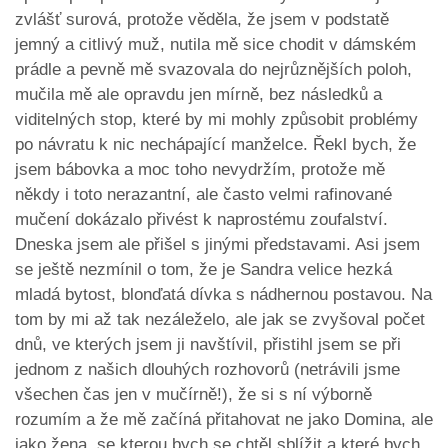
zvlášť surová, protože věděla, že jsem v podstatě
jemný a citlivý muž, nutila mě sice chodit v dámském
prádle a pevně mě svazovala do nejrůznějších poloh,
mučila mě ale opravdu jen mírně, bez následků a
viditelných stop, které by mi mohly způsobit problémy
po návratu k nic nechápající manželce. Řekl bych, že
jsem bábovka a moc toho nevydržím, protože mě
někdy i toto nerazantní, ale často velmi rafinované
mučení dokázalo přivést k naprostému zoufalství.
Dneska jsem ale přišel s jinými představami. Asi jsem
se ještě nezmínil o tom, že je Sandra velice hezká
mladá bytost, blonďatá dívka s nádhernou postavou. Na
tom by mi až tak nezáleželo, ale jak se zvyšoval počet
dnů, ve kterých jsem ji navštívil, přistihl jsem se při
jednom z našich dlouhých rozhovorů (netrávili jsme
všechen čas jen v mučírně!), že si s ní výborně
rozumím a že mě začíná přitahovat ne jako Domina, ale
jako žena, se kterou bych se chtěl sblížit a které bych