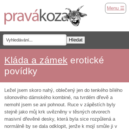
Menu ☰
Kláda a zámek
erotické
povídky
Ležel jsem skoro nahý, oblečený jen do tenkého bílého
silonového dámského kombiné, na tvrdém dřevě a
nemohl jsem se ani pohnout. Ruce v zápěstích byly
stejně jako můj krk uvězněny v těsných otvorech
masivní dřevěné desky, která byla sice rozpůlená a
normálně by se dala odklopit, jenže k mojí smůle ji v