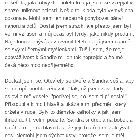
nešetřila, jako obvykle, bolelo to a já jsem se vzepjal ve
snaze uniknout bolesti. Nešlo to, kláda byla vymyšlena
dokonale. Mohl jsem jen nepatrně pohybovat pánví
nahoru a dolů. Dostal jsem strach, ale přesto jsem byl
velmi vzrušen a můj ocas byl tvrdý, jako nikdy předtím.
Najednou z obýváku zazvonil telefon a já jsem osaměl
se svými černými myšlenkami. Tušil jsem, že moje
opovážlivost k Sandře mi jen tak neprojde a že mě
čeká něco moc nepříjemného.
Dočkal jsem se. Otevřely se dveře a Sandra vešla, aby
se mi opět mohla věnovat. "Tak, už jsem zase tady, "
oslovila mě vesele. "podívej se, co jsem ti přinesla!"
Přistoupila k mojí hlavě a ukázala mi předmět, který
držela v ruce. Byly to dámské kalhotky a jak jsem
ihned ucítil, velmi použité. Sandra si dřepla na bobek a
natáhla mi je na hlavu tak, že jejich střed mi zakrýval
nos. Nemohl jsem dýchat ústy, protože jsem je měl