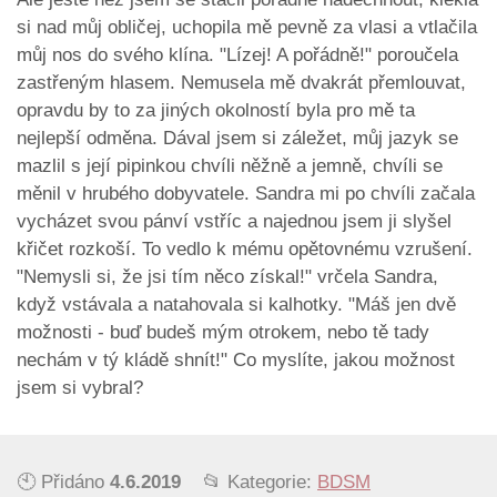
si nad můj obličej, uchopila mě pevně za vlasi a vtlačila
můj nos do svého klína. "Lízej! A pořádně!" poroučela
zastřeným hlasem. Nemusela mě dvakrát přemlouvat,
opravdu by to za jiných okolností byla pro mě ta
nejlepší odměna. Dával jsem si záležet, můj jazyk se
mazlil s její pipinkou chvíli něžně a jemně, chvíli se
měnil v hrubého dobyvatele. Sandra mi po chvíli začala
vycházet svou pánví vstříc a najednou jsem ji slyšel
křičet rozkoší. To vedlo k mému opětovnému vzrušení.
"Nemysli si, že jsi tím něco získal!" vrčela Sandra,
když vstávala a natahovala si kalhotky. "Máš jen dvě
možnosti - buď budeš mým otrokem, nebo tě tady
nechám v tý kládě shnít!" Co myslíte, jakou možnost
jsem si vybral?
🕙 Přidáno
4.6.2019
📂 Kategorie:
BDSM