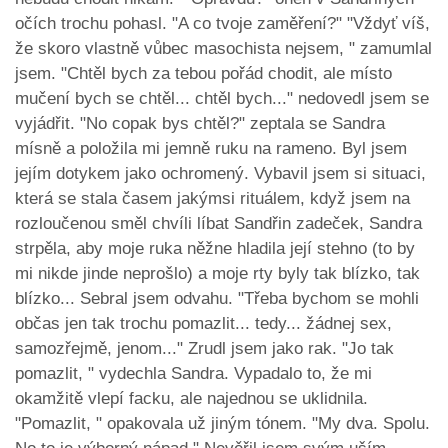
očích trochu pohasl. "A co tvoje zaměření?" "Vždyť víš,
že skoro vlastně vůbec masochista nejsem, " zamumlal
jsem. "Chtěl bych za tebou pořád chodit, ale místo
mučení bych se chtěl... chtěl bych..." nedovedl jsem se
vyjádřit. "No copak bys chtěl?" zeptala se Sandra
mísně a položila mi jemně ruku na rameno. Byl jsem
jejím dotykem jako ochromený. Vybavil jsem si situaci,
která se stala časem jakýmsi rituálem, když jsem na
rozloučenou směl chvíli líbat Sandřin zadeček, Sandra
strpěla, aby moje ruka něžne hladila její stehno (to by
mi nikde jinde neprošlo) a moje rty byly tak blízko, tak
blízko... Sebral jsem odvahu. "Třeba bychom se mohli
občas jen tak trochu pomazlit... tedy... žádnej sex,
samozřejmě, jenom..." Zrudl jsem jako rak. "Jo tak
pomazlit, " vydechla Sandra. Vypadalo to, že mi
okamžitě vlepí facku, ale najednou se uklidnila.
"Pomazlit, " opakovala už jiným tónem. "My dva. Spolu.