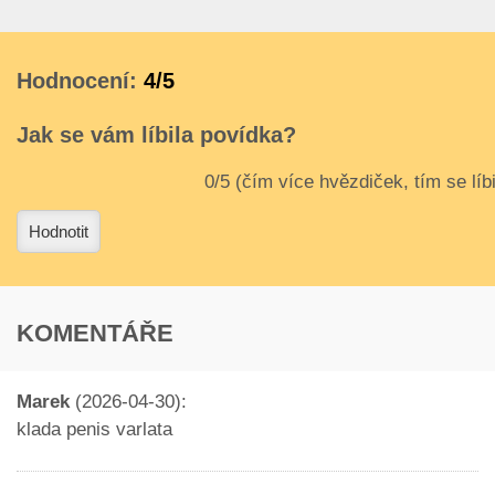
Hodnocení:
4/5
Jak se vám líbila povídka?
3
4
Hodnotit
KOMENTÁŘE
Marek
(2026-04-30):
klada penis varlata