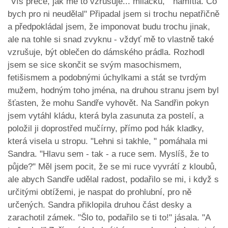
"Víš přece, jak mě to vzrušuje... miláčku, " namítla. Co
bych pro ni neudělal" Připadal jsem si trochu nepatřičně
a předpokládal jsem, že imponovat budu trochu jinak,
ale na tohle si snad zvyknu - vždyť mě to vlastně také
vzrušuje, být oblečen do dámského prádla. Rozhodl
jsem se sice skončit se svým masochismem,
fetišismem a podobnými úchylkami a stát se tvrdým
mužem, hodným toho jména, na druhou stranu jsem byl
šťasten, že mohu Sandře vyhovět. Na Sandřin pokyn
jsem vytáhl kládu, která byla zasunuta za postelí, a
položil ji doprostřed mučírny, přímo pod hák kladky,
která visela u stropu. "Lehni si takhle, " pomáhala mi
Sandra. "Hlavu sem - tak - a ruce sem. Myslíš, že to
půjde?" Měl jsem pocit, že se mi ruce vyvrátí z kloubů,
ale abych Sandře udělal radost, podařilo se mi, i když s
určitými obtížemi, je naspat do prohlubní, pro ně
určených. Sandra přiklopila druhou část desky a
zarachotil zámek. "Šlo to, podařilo se ti to!" jásala. "A