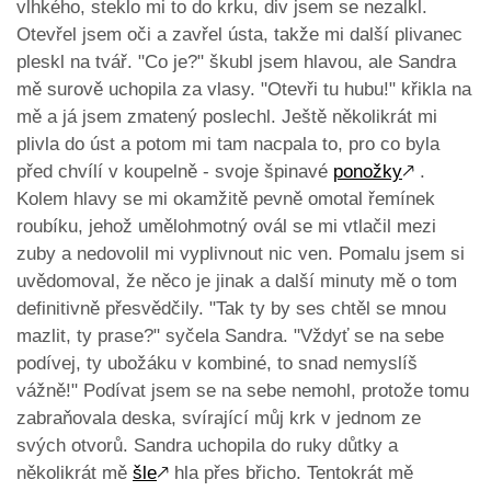
vlhkého, steklo mi to do krku, div jsem se nezalkl.
Otevřel jsem oči a zavřel ústa, takže mi další plivanec
pleskl na tvář. "Co je?" škubl jsem hlavou, ale Sandra
mě surově uchopila za vlasy. "Otevři tu hubu!" křikla na
mě a já jsem zmatený poslechl. Ještě několikrát mi
plivla do úst a potom mi tam nacpala to, pro co byla
před chvílí v koupelně - svoje špinavé
ponožky
🡕
.
Kolem hlavy se mi okamžitě pevně omotal řemínek
roubíku, jehož umělohmotný ovál se mi vtlačil mezi
zuby a nedovolil mi vyplivnout nic ven. Pomalu jsem si
uvědomoval, že něco je jinak a další minuty mě o tom
definitivně přesvědčily. "Tak ty by ses chtěl se mnou
mazlit, ty prase?" syčela Sandra. "Vždyť se na sebe
podívej, ty ubožáku v kombiné, to snad nemyslíš
vážně!" Podívat jsem se na sebe nemohl, protože tomu
zabraňovala deska, svírající můj krk v jednom ze
svých otvorů. Sandra uchopila do ruky důtky a
několikrát mě
šle
🡕
hla přes břicho. Tentokrát mě