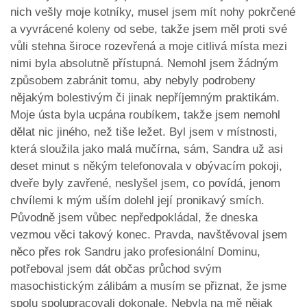
nich vešly moje kotníky, musel jsem mít nohy pokrčené
a vyvrácené koleny od sebe, takže jsem měl proti své
vůli stehna široce rozevřená a moje citlivá místa mezi
nimi byla absolutně přístupná. Nemohl jsem žádným
způsobem zabránit tomu, aby nebyly podrobeny
nějakým bolestivým či jinak nepříjemným praktikám.
Moje ústa byla ucpána roubíkem, takže jsem nemohl
dělat nic jiného, než tiše ležet. Byl jsem v místnosti,
která sloužila jako malá mučírna, sám, Sandra už asi
deset minut s někým telefonovala v obývacím pokoji,
dveře byly zavřené, neslyšel jsem, co povídá, jenom
chvílemi k mým uším dolehl její pronikavý smích.
Původně jsem vůbec nepředpokládal, že dneska
vezmou věci takový konec. Pravda, navštěvoval jsem
něco přes rok Sandru jako profesionální Dominu,
potřeboval jsem dát občas průchod svým
masochistickým zálibám a musím se přiznat, že jsme
spolu spolupracovali dokonale. Nebyla na mě nějak