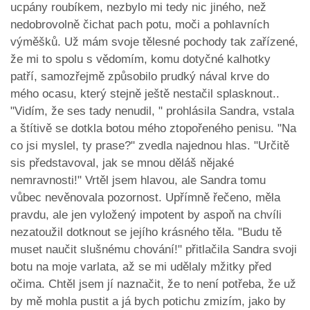
ucpány roubíkem, nezbylo mi tedy nic jiného, než
nedobrovolně čichat pach potu, moči a pohlavních
výměšků. Už mám svoje tělesné pochody tak zařízené,
že mi to spolu s vědomím, komu dotyčné kalhotky
patří, samozřejmě způsobilo prudký nával krve do
mého ocasu, který stejně ještě nestačil splasknout..
"Vidím, že ses tady nenudil, " prohlásila Sandra, vstala
a štítivě se dotkla botou mého ztopořeného penisu. "Na
co jsi myslel, ty prase?" zvedla najednou hlas. "Určitě
sis představoval, jak se mnou děláš nějaké
nemravnosti!" Vrtěl jsem hlavou, ale Sandra tomu
vůbec nevěnovala pozornost. Upřímně řečeno, měla
pravdu, ale jen vyložený impotent by aspoň na chvíli
nezatoužil dotknout se jejího krásného těla. "Budu tě
muset naučit slušnému chování!" přitlačila Sandra svoji
botu na moje varlata, až se mi udělaly mžitky před
očima. Chtěl jsem jí naznačit, že to není potřeba, že už
by mě mohla pustit a já bych potichu zmizím, jako by