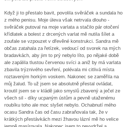
Když ji to přestalo bavit, povolila svěráček a sundala ho
z mého penisu. Moje úleva však netrvala dlouho -
svěráček putoval na moje varlata a stačilo pár otočení
křídlatek a bolest z drcených varlat mě nutila šílet a
zoufale se vzpouzet v dřevěné konstrukci. Sandra mě
občas zatahala za řetízek, vedoucí od svorek na mých
bradavkách, aby jim to prý nebylo líto, po nějaké době
ale zapálila tlustou červenou svíci a aniž by má varlata
zbavila trýznivého sevření, polévala mi citlivá místa
roztaveným horkým voskem. Nakonec se zaměřila na
můj žalud. To už jsem se absolutně přestal ovládat,
kroutil jsem se v kládě jako smyslů zbavený a ječel ze
všech sil - díky ucpaným ústům a pevně utaženému
roubíku toho ale moc slyšet nebylo. Ochabnutí mého
ocasu Sandra čas od času zabraňovala tak, že v
krátkých přestávkách mezi žhavou lázní mě ho velice
jemně masírovala. Nakonec jsem to nevydržel a