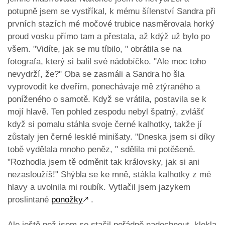
potupně jsem se vystříkal, k mému šílenství Sandra při
prvních stazích mé močové trubice nasměrovala horký
proud vosku přímo tam a přestala, až kdýž už bylo po
všem. "Vidíte, jak se mu tíbilo, " obrátila se na
fotografa, který si balil své nádobíčko. "Ale moc toho
nevydrží, že?" Oba se zasmáli a Sandra ho šla
vyprovodit ke dveřím, ponechávaje mě ztýraného a
poníženého o samotě. Když se vrátila, postavila se k
mojí hlavě. Ten pohled zespodu nebyl špatný, zvlášť
když si pomalu stáhla svoje černé kalhotky, takže jí
zůstaly jen černé lesklé minišaty. "Dneska jsem si díky
tobě vydělala mnoho peněz, " sdělila mi potěšeně.
"Rozhodla jsem tě odměnit tak královsky, jak si ani
nezasloužíš!" Shýbla se ke mně, stákla kalhotky z mé
hlavy a uvolnila mi roubík. Vytlačil jsem jazykem
proslintané
ponožky
🡕
.
Ale ještě než jsem se stačil pořádně nadechnout, klekla