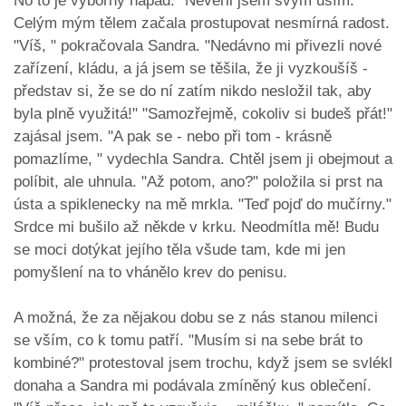
No to je výborný nápad." Nevěřil jsem svým uším.
Celým mým tělem začala prostupovat nesmírná radost.
"Víš, " pokračovala Sandra. "Nedávno mi přivezli nové
zařízení, kládu, a já jsem se těšila, že ji vyzkoušíš -
představ si, že se do ní zatím nikdo nesložil tak, aby
byla plně využitá!" "Samozřejmě, cokoliv si budeš přát!"
zajásal jsem. "A pak se - nebo při tom - krásně
pomazlíme, " vydechla Sandra. Chtěl jsem ji obejmout a
políbit, ale uhnula. "Až potom, ano?" položila si prst na
ústa a spiklenecky na mě mrkla. "Teď pojď do mučírny."
Srdce mi bušilo až někde v krku. Neodmítla mě! Budu
se moci dotýkat jejího těla všude tam, kde mi jen
pomyšlení na to vhánělo krev do penisu.
A možná, že za nějakou dobu se z nás stanou milenci
se vším, co k tomu patří. "Musím si na sebe brát to
kombiné?" protestoval jsem trochu, když jsem se svlékl
donaha a Sandra mi podávala zmíněný kus oblečení.