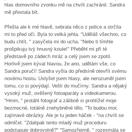
hlas domovního zvonku mě na chvíli zachránil. Sandra
mě přestala bít.
Přešla ale k mé hlavě, sebrala něco z police a strčila
mi to před oči. Byla to velká jehla. "Uděláš všechno, co
budu chtít, " zasyčela mi do ucha. "Nebo ti tímhle
prošpikuju tvý hnusný koule!" Přeběhl mi při té
představě po zádech mráz a celý jsem se zpotil.
Horlivě jsem kýval hlavou, že ano, udělám vše, co
Sandra poručí! Sandra vyšla do předsíně otevřít svému
novému hostu. Uslyšel jsem hlasy, ale nerozuměl jsem
tomu, co si povýdají. Vešli do mučírny. Sandra a nějaký
vysoký muž, ověšený fotoaparáty a videokamerou.
"Hmm, " protáhl fotograf a zálibně si prohlížel moje
bezmocné, totálně znehybněné tělo. "To budou moc
zajímavé obrázky. Ale je tu jeden háček - "na chvíli se
odmlčel. "Zdalipak tento mladý muž proceduru
podstupuje dobrovolně?" "Samozřejmě, " rozesmála se