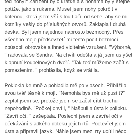
teď nohy!" Zařízení bylo krátké a s nohama byly stejné
potíže, jako s rukama. Musel jsem nohy pokrčit v
kolenou, která jsem vší silou tlačil od sebe, aby se mi
kotníky vešly do příslušných otvorů. Zaklapla i druhá
deska. Byl jsem najednou naprosto bezmocný. Přes
všechno moje předsevzetí mi tento pocit bezmoci
způsobil obrovské a ihned viditelné vzrušení. "Výborně,
" radovala se Sandra. Na chvíli odešla a já jsem uslyšel
klapnutí koupelnových dveří. "Tak teď můžeme začít s
pomazlením, " prohlásila, když se vrátila.
Poklekla ke mně a pohladila mě po vlasech. Přiblížila
svou tvář těsně k mojí. "Nemohla bys mě už pustit?"
zeptal jsem se, protože jsem se začal cítit trochu
nepohodlně. "Počkej chvíli, " Našpulila ústa k polibku.
"Zavři oči, " zašeptala. Poslechl jsem a zavřel oči v
očekávání sladkého doteku jejích rtů. Pootevřel jsem
ústa a připravil jazyk. Náhle jsem mezi rty ucítil něco