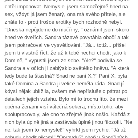
chtěl imponovat. Nemyslel jsem samozřejmě hned na
sex, vždyť já jsem ženatý, ona má svého přítele, ale
znáte to - proti trošce erotiky bych rozhodně nebyl.
"Dneska nepůjdeme do mučírny, " oznámil jsem skoro
hned ve dveřích. Sandra tázavě povytáhla obočí a tak
jsem pokračoval ve vysvětlování. "Já... totiž... přišel
jsem ti vlastně říct, že už k tobě nechci chodit jako k
Domině, " vypustil jsem ze sebe. "Ale?" podivila se
Sandra a v očích jí zablýsklo světélko hněvu. "A která
tedy bude ta šťastná? Snad ne paní X.?" Paní X. byla
také Domina a Sandra ji velice neměla ráda. Snad jí
kdysi nějak ublížila, ovšem mě nepříslušelo pátrat po
detailech jejich vztahu. Bylo mi to trochu líto, že mezi
oběma ženami visí válečná sekera, místo toho, aby
spolupracovaly, ale ono to zřejmě jinak nešlo. Každá z
nich byla úplně jiná a zastávala úplně jinou filozofii. "Ne
ne, tak jsem to nemyslel!" vyhrkl jsem rychle. "Já už
nebudu chodit nikam!" "Opravdu?" oheň v Sandřiných