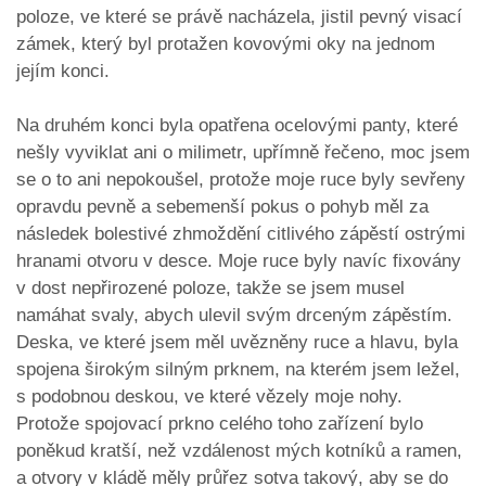
poloze, ve které se právě nacházela, jistil pevný visací
zámek, který byl protažen kovovými oky na jednom
jejím konci.
Na druhém konci byla opatřena ocelovými panty, které
nešly vyviklat ani o milimetr, upřímně řečeno, moc jsem
se o to ani nepokoušel, protože moje ruce byly sevřeny
opravdu pevně a sebemenší pokus o pohyb měl za
následek bolestivé zhmoždění citlivého zápěstí ostrými
hranami otvoru v desce. Moje ruce byly navíc fixovány
v dost nepřirozené poloze, takže se jsem musel
namáhat svaly, abych ulevil svým drceným zápěstím.
Deska, ve které jsem měl uvězněny ruce a hlavu, byla
spojena širokým silným prknem, na kterém jsem ležel,
s podobnou deskou, ve které vězely moje nohy.
Protože spojovací prkno celého toho zařízení bylo
poněkud kratší, než vzdálenost mých kotníků a ramen,
a otvory v kládě měly průřez sotva takový, aby se do