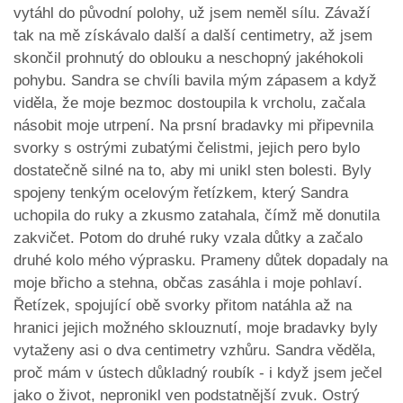
vytáhl do původní polohy, už jsem neměl sílu. Závaží
tak na mě získávalo další a další centimetry, až jsem
skončil prohnutý do oblouku a neschopný jakéhokoli
pohybu. Sandra se chvíli bavila mým zápasem a když
viděla, že moje bezmoc dostoupila k vrcholu, začala
násobit moje utrpení. Na prsní bradavky mi připevnila
svorky s ostrými zubatými čelistmi, jejich pero bylo
dostatečně silné na to, aby mi unikl sten bolesti. Byly
spojeny tenkým ocelovým řetízkem, který Sandra
uchopila do ruky a zkusmo zatahala, čímž mě donutila
zakvičet. Potom do druhé ruky vzala důtky a začalo
druhé kolo mého výprasku. Prameny důtek dopadaly na
moje břicho a stehna, občas zasáhla i moje pohlaví.
Řetízek, spojující obě svorky přitom natáhla až na
hranici jejich možného sklouznutí, moje bradavky byly
vytaženy asi o dva centimetry vzhůru. Sandra věděla,
proč mám v ústech důkladný roubík - i když jsem ječel
jako o život, nepronikl ven podstatnější zvuk. Ostrý