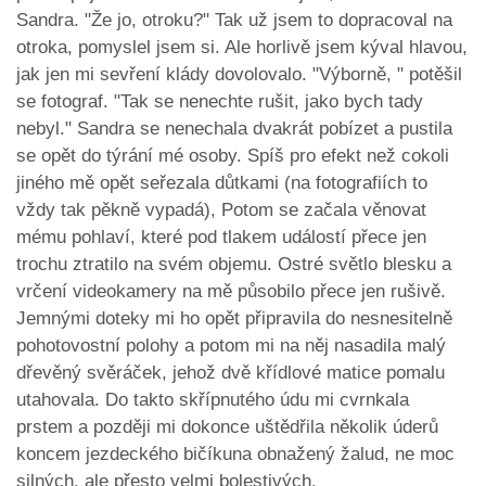
Sandra. "Že jo, otroku?" Tak už jsem to dopracoval na
otroka, pomyslel jsem si. Ale horlivě jsem kýval hlavou,
jak jen mi sevření klády dovolovalo. "Výborně, " potěšil
se fotograf. "Tak se nenechte rušit, jako bych tady
nebyl." Sandra se nenechala dvakrát pobízet a pustila
se opět do týrání mé osoby. Spíš pro efekt než cokoli
jiného mě opět seřezala důtkami (na fotografiích to
vždy tak pěkně vypadá), Potom se začala věnovat
mému pohlaví, které pod tlakem událostí přece jen
trochu ztratilo na svém objemu. Ostré světlo blesku a
vrčení videokamery na mě působilo přece jen rušivě.
Jemnými doteky mi ho opět připravila do nesnesitelně
pohotovostní polohy a potom mi na něj nasadila malý
dřevěný svěráček, jehož dvě křídlové matice pomalu
utahovala. Do takto skřípnutého údu mi cvrnkala
prstem a později mi dokonce uštědřila několik úderů
koncem jezdeckého bičíkuna obnažený žalud, ne moc
silných, ale přesto velmi bolestivých.