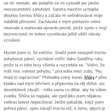
se nic nestalo, ale podařilo se mi vyloudit jen jakési
nesrozumitelní zahuhlání. Sandra mezitím uchopila
dlouhou černou šňůru a začala mi sešněrovávat moje
naběhlé přirození. Zacházela s mým pohlavím velmi
neurvale a utahovala opravdu pevně, jenže spolu s mojí
bezmocností mi bolest vyvolávala ještě větší návaly
vzrušení.
Myslel jsem si, že zešílím. Snažil jsem seaspoň trochu
pohybovat pánví, vycházet vstříc tlaku Sandřiny ruky,
jenže ta si toho brzy všimla a rozzlobila se. "Vidím, že
máš moc volnost pohybu, " procedila mezi zuby. "No,
hned to napravíme!" Přehodila volný konec
šňůry
🡕
přes
kladku nad mým břichem a připevnila na něj těžké, asi
desetikilové závaží - měla sama co dělat, aby ho vůbec
zvedla. Šňůra se napjala, ale zpočátku jsem nějakou
velikou bolest nepociťoval. Jenže pokaždé, když jsem
pohnul pánví, sjelo závaží trochu níž, k tomu, abych je