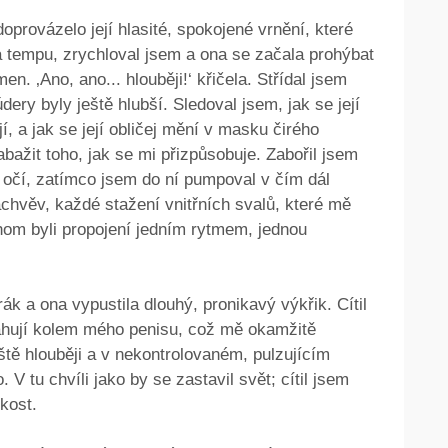
provázelo její hlasité, spokojené vrnění, které
a tempu, zrychloval jsem a ona se začala prohýbat
en. ‚Ano, ano... hlouběji!‘ křičela. Střídal jsem
údery byly ještě hlubší. Sledoval jsem, jak se její
í, a jak se její obličej mění v masku čirého
bažit toho, jak se mi přizpůsobuje. Zabořil jsem
do očí, zatímco jsem do ní pumpoval v čím dál
áchvěv, každé stažení vnitřních svalů, které mě
chom byli propojení jedním rytmem, jednou
rák a ona vypustila dlouhý, pronikavý výkřik. Cítil
stahují kolem mého penisu, což mě okamžitě
ště hlouběji a v nekontrolovaném, pulzujícím
V tu chvíli jako by se zastavil svět; cítil jsem
zkost.