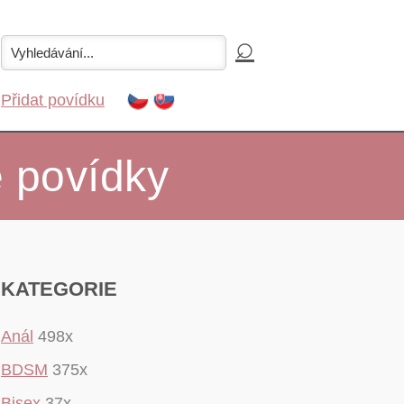
Přidat povídku
é povídky
KATEGORIE
Anál
498x
BDSM
375x
Bisex
37x