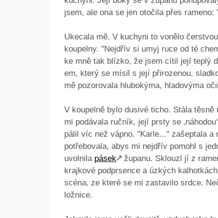
kuchyni. Její boky se v županu pohupovaly
jsem, ale ona se jen otočila přes rameno: "
Ukecala mě. V kuchyni to vonělo čerstvou
koupelny. "Nejdřív si umyj ruce od té chemi
ke mně tak blízko, že jsem cítil její tepl
em, který se mísil s její přirozenou, sla
mě pozorovala hlubokýma, hladovýma očima
V koupelně bylo dusivé ticho. Stála těsně 
mi podávala ručník, její prsty se ‚náhodou
pálil víc než vápno. "Karle..." zašeptala
potřebovala, abys mi nejdřív pomohl s je
uvolnila
pásek
🡕
županu. Sklouzl jí z ramen
krajkové podprsence a úzkých kalhotkách, 
scéna, ze které se mi zastavilo srdce. Ne
ložnice.