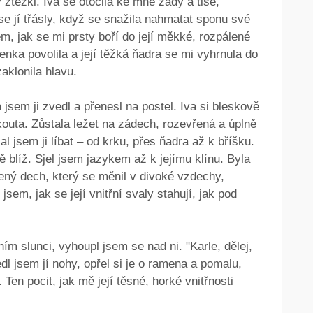
 ztěžkl. Iva se otočila ke mně zády a tiše,
e jí třásly, když se snažila nahmatat sponu své
em, jak se mi prsty boří do její měkké, rozpálené
ka povolila a její těžká ňadra se mi vyhrnula do
aklonila hlavu.
jsem ji zvedl a přenesl na postel. Iva si bleskově
kouta. Zůstala ležet na zádech, rozevřená a úplně
l jsem ji líbat – od krku, přes ňadra až k bříšku.
ě blíž. Sjel jsem jazykem až k jejímu klínu. Byla
lený dech, který se měnil v divoké vzdechy,
 jsem, jak se její vnitřní svaly stahují, jak pod
ím slunci, vyhoupl jsem se nad ni. "Karle, dělej,
vedl jsem jí nohy, opřel si je o ramena a pomalu,
 Ten pocit, jak mě její těsné, horké vnitřnosti