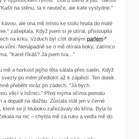
 v hypnotickém rytmu. "Dotřu stěnu a jdu," namítl
Kašli na stěnu, ta ti neuteče, ale kafe vystydne."
 kávou, ale ona mě místo ke stolu hnala do malé
e," zašeptala. Když jsem si je utíral, přistoupila
ý dech na krku. Vzduch byl cítit drahým
parfém
🡕
dkou vůní. Nenápadně se o mě otírala boky, zatímco
. "Karel říkáš? Já jsem Iva..."
u mě a horkost jejího těla sálala přes satén. Když
‘ svezly po mém předloktí až k zápěstí. Ten dotek
 a mně přeběhl mráz po zádech. "Já bych
dnou věcí v ložnici." Před mýma očima pomalu
 a dopadl na dlažbu. Zůstala stát jen v černé
které se jí hluboko zařezávaly do klína. Byla to
čekala na nic – chytila mě za ruku a vedla mě do