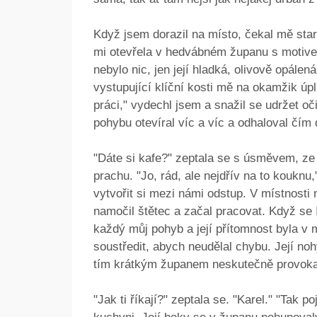
Když jsem dorazil na místo, čekal mě star
mi otevřela v hedvábném županu s motivem
nebylo nic, jen její hladká, olivově opále
vystupující klíční kosti mě na okamžik úpl
práci," vydechl jsem a snažil se udržet oči
pohybu otevíral víc a víc a odhaloval čím dá
"Dáte si kafe?" zeptala se s úsměvem, ze
prachu. "Jo, rád, ale nejdřív na to kouknu
vytvořit si mezi námi odstup. V místnosti 
namočil štětec a začal pracovat. Když se Iv
každý můj pohyb a její přítomnost byla v 
soustředit, abych neudělal chybu. Její noh
tím krátkým županem neskutečně provoka
"Jak ti říkají?" zeptala se. "Karel." "Tak 