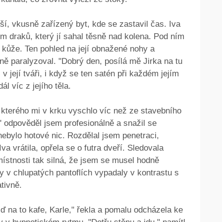
ší, vkusně zařízený byt, kde se zastavil čas. Iva
 draků, který jí sahal těsně nad kolena. Pod ním
ná kůže. Ten pohled na její obnažené nohy a
ně paralyzoval. "Dobrý den, posílá mě Jirka na tu
 v její tváři, i když se ten satén při každém jejím
l víc z jejího těla.
 kterého mi v krku vyschlo víc než ze stavebního
," odpověděl jsem profesionálně a snažil se
nebylo hotové nic. Rozdělal jsem penetraci,
a vrátila, opřela se o futra dveří. Sledovala
místnosti tak silná, že jsem se musel hodně
y v chlupatých pantoflích vypadaly v kontrastu s
tivně.
pojď na to kafe, Karle," řekla a pomalu odcházela ke