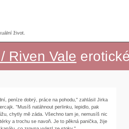
uální život.
/ Riven Vale
erotick
ní, peníze dobrý, práce na pohodu," zahlásil Jirka
vercajk. "Musíš natáhnout perlinku, lepidlo, pak
ůžu, chytly mě záda. Všechno tam je, nemusíš nic
térky a trochu se navoň. Je to pěkná panička, žije
 kanálu, co zrovna vylezl ze stoky."