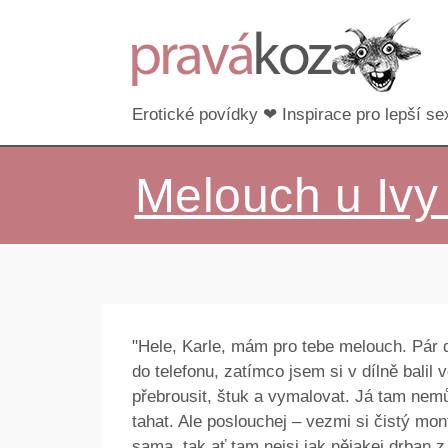
Erotické povídky ❤ Inspirace pro lepší sex
Melouch u Ivy 
"Hele, Karle, mám pro tebe melouch. Pár d
do telefonu, zatímco jsem si v dílně balil 
přebrousit, štuk a vymalovat. Já tam nem
tahat. Ale poslouchej – vezmi si čistý mon
sama, tak ať tam nejsi jak nějakej drban z