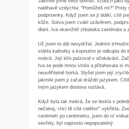
Jakmile jsme vešli dovnitř, vzduch jako by
naléhavě vzdychla: "Pomůžeš mi?" Prsty s
podprsenky. Když jsem se jí dotkl, cítil js
kůže. Sotva jsem cvakl uzávěrem, podprsen
dlaní. Iva okamžitě zhluboka zasténala a z
Už jsem to dál nevydržel. Jedním trhnutím 
stáhla kalhotky a kopnutím je odkopla do 
mokrá. Její klín pulzoval v očekávání. Zača
Iva se pode mnou vlnila a přitahovala si m
neuvěřitelně horká. Slyšel jsem její zrych
jakmile jsem ji začal dráždit jazykem. Cítil
mým jazykem doslova roztává.
Když byla tak mokrá, že se leskla v poledn
nečekej, chci tě cítit celého!" vykřikla. Z
centimetr po centimetru, jsem do ní vnikal.
sevřely, byl naprosto nepopsatelný.