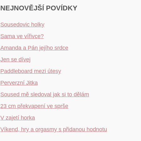
NEJNOVĚJŠÍ POVÍDKY
Sousedovic holky
Sama ve vířivce?
Amanda a Pán jejího srdce
Jen se dívej
Paddleboard mezi útesy
Perverzní Jitka
Soused mě sledoval jak si to dělám
23 cm překvapení ve sprše
V zajetí horka
Víkend, hry a orgasmy s přidanou hodnotu