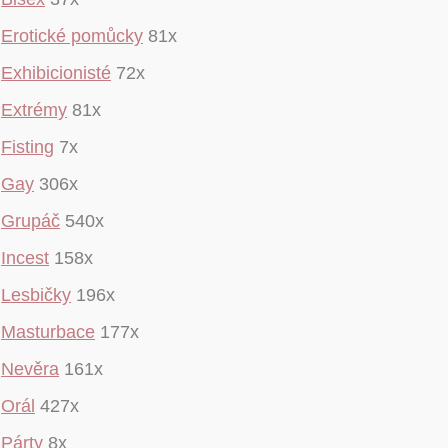
Erotické pomůcky
81x
Exhibicionisté
72x
Extrémy
81x
Fisting
7x
Gay
306x
Grupáč
540x
Incest
158x
Lesbičky
196x
Masturbace
177x
Nevěra
161x
Orál
427x
Párty
8x