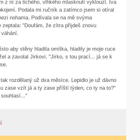
em z ní za tichého, vlhkého mlasknutí vyklouzl. Iva
ojení. Podala mi ručník a zatímco jsem si otíral
t mezi nohama. Podívala se na mě svýma
eptala: "Doufám, že zítra přijdeš znovu
 váhání.
sto aby stěny hladila omítka, hladily je moje ruce
el a zavolal Jirkovi. "Jirko, s tou prací... já se k
se.
 tak rozdělaný už dva měsíce. Lepidlo je už dávno
 zase vzít já a ty zase příští týden, co ty na to?"
souhlasí..."
í