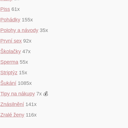
Piss
61x
Pohádky
155x
Polohy a návody
35x
První sex
92x
Školačky
47x
Sperma
55x
Striptýz
15x
Šukání
1085x
Tipy na nákupy
7x
💰
Znásilnění
141x
Zralé ženy
116x