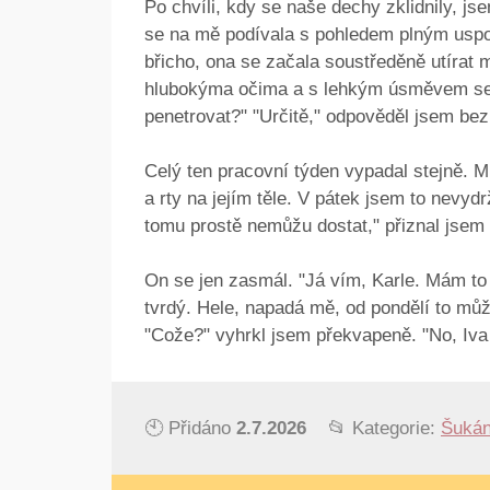
Po chvíli, kdy se naše dechy zklidnily, js
se na mě podívala s pohledem plným uspok
břicho, ona se začala soustředěně utíra
hlubokýma očima a s lehkým úsměvem se z
penetrovat?" "Určitě," odpověděl jsem bez
Celý ten pracovní týden vypadal stejně. Mí
a rty na jejím těle. V pátek jsem to nevydrž
tomu prostě nemůžu dostat," přiznal jsem 
On se jen zasmál. "Já vím, Karle. Mám to
tvrdý. Hele, napadá mě, od pondělí to můžu
"Cože?" vyhrkl jsem překvapeně. "No, Iva 
🕙 Přidáno
2.7.2026
📂 Kategorie:
Šukán