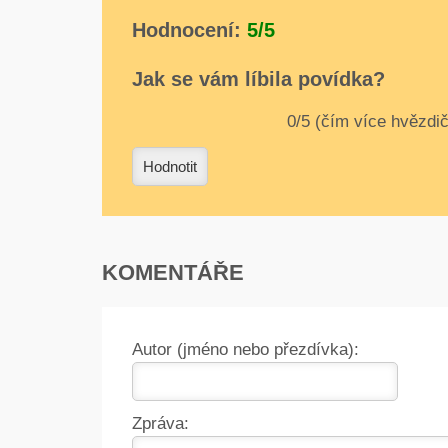
Hodnocení:
5/5
Jak se vám líbila povídka?
0
1
2
3
4
Hodnotit
KOMENTÁŘE
Autor (jméno nebo přezdívka):
Zpráva: