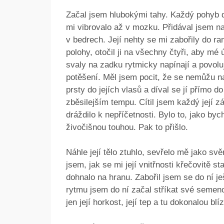
Začal jsem hlubokými tahy. Každý pohyb do
mi vibrovalo až v mozku. Přidával jsem n
v bedrech. Její nehty se mi zabořily do ram
polohy, otočil ji na všechny čtyři, aby mé 
svaly na zadku rytmicky napínají a povoluj
potěšení. Měl jsem pocit, že se nemůžu na
prsty do jejích vlasů a díval se jí přímo 
zběsilejším tempu. Cítil jsem každý její z
dráždilo k nepříčetnosti. Bylo to, jako by
živočišnou touhou. Pak to přišlo.
Náhle její tělo ztuhlo, sevřelo mě jako svě
jsem, jak se mi její vnitřnosti křečovitě 
dohnalo na hranu. Zabořil jsem se do ní je
rytmu jsem do ní začal stříkat své semeno. 
jen její horkost, její tep a tu dokonalou blí