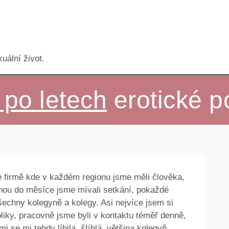
uální život.
 po letech
erotické p
e firmě kde v každém regionu jsme měli člověka,
dnou do měsíce jsme mívali setkání, pokaždé
všechny kolegyně a kolegy. Asi nejvíce jsem si
liky, pracovně jsme byli v kontaktu téměř denně,
mi se mi tehdy líbila, štíhlá, většina kolegyň