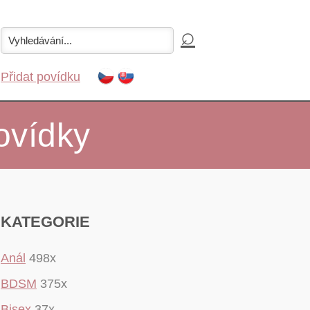
Přidat povídku
ovídky
KATEGORIE
Anál
498x
BDSM
375x
Bisex
37x