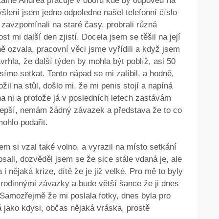
říkáme Andrea pracuje v oboru kde by odpověď na
ýšlení jsem jedno odpoledne našel telefonní číslo
 zavzpomínali na staré časy, probrali různá
ost mi další den zjistí. Docela jsem se těšil na její
 ozvala, pracovní věci jsme vyřídili a když jsem
hla, že další týden by mohla být poblíž, asi 50
íme setkat. Tento nápad se mi zalíbil, a hodně,
žil na stůl, došlo mi, že mi penis stojí a napíná
 na ni a protože já v posledních letech zastávám
ejlepší, nemám žádný závazek a představa že to co
mohlo podařit.
em si vzal také volno, a vyrazil na místo setkání
sali, dozvěděl jsem se že sice stále vdaná je, ale
 i nějaká krize, dítě že je již velké. Pro mě to byly
rodinnými závazky a bude větší šance že ji dnes
 Samozřejmě že mi poslala fotky, dnes byla pro
á jako kdysi, občas nějaká vráska, prostě