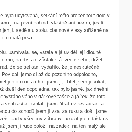
kde byla ubytovaná, setkání mělo proběhnout dole v
em ji na první pohled, vlastně ani nevím, jestli
 jen ji, seděla u stolu, platinové vlasy střižené na
d nim malá prsa.
lu, usmívala, se, vstala a já uviděl její dlouhé
letmo, na rty, ale zůstali stát vedle sebe, držel
rád, že se setkání vydařilo, že je neskutečně
 Povídali jsme si až do pozdního odpoledne,
l jen pro ni, a chtěl jsem ji, chtěl jsem ji šukat,
 další den dopoledne, tak bylo jasné, jak dnešní
hystáno váno v dárkové tašce a já řekl že toto
a souhlasila, zaplatil jsem útratu v restauraci a
estou do schodů jsem ji vzal za ruku a došli jsme
dveře padly všechny zábrany, položil jsem tašku s
 už jsem ji ruce položil na zadek, na ten malý ale