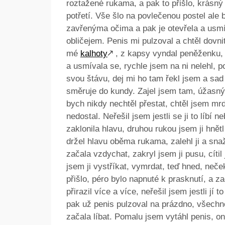
roztažené rukama, a pak to přišlo, krásný 
potřetí. Vše šlo na povlečenou postel ale 
zavřenýma očima a pak je otevřela a usmí
obličejem. Penis mi pulzoval a chtěl dovn
mé
kalhoty
🡕
, z kapsy vyndal peněženku, 
a usmívala se, rychle jsem na ni nelehl, pol
svou štávu, dej mi ho tam řekl jsem a sad v
směruje do kundy. Zajel jsem tam, úžasný p
bych nikdy nechtěl přestat, chtěl jsem mrd
nedostal. Neřešil jsem jestli se ji to líbí n
zaklonila hlavu, druhou rukou jsem ji hnětl
držel hlavu oběma rukama, zalehl ji a snaž
začala vzdychat, zakryl jsem ji pusu, cítil
jsem ji vystříkat, vymrdat, teď hned, neče
přišlo, péro bylo napnuté k prasknutí, a z
přirazil více a více, neřešil jsem jestli jí 
pak už penis pulzoval na prázdno, všechn
začala líbat. Pomalu jsem vytáhl penis, 