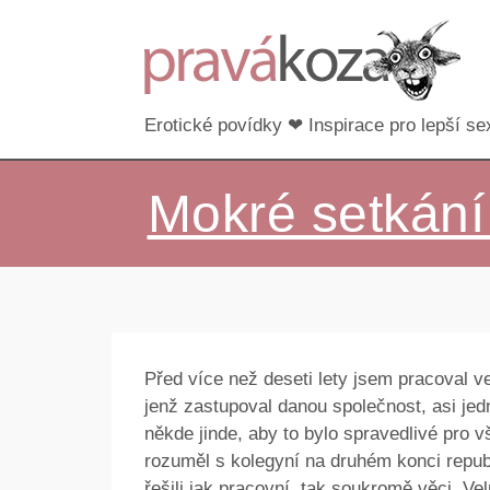
Erotické povídky ❤ Inspirace pro lepší sex
Mokré setkání
Před více než deseti lety jsem pracoval v
jenž zastupoval danou společnost, asi je
někde jinde, aby to bylo spravedlivé pro 
rozuměl s kolegyní na druhém konci repub
řešili jak pracovní, tak soukromě věci. Vel