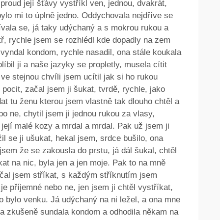
proud její šťávy vystříkl ven, jednou, dvakrát,
bylo mi to úplně jedno. Oddychovala nejdříve se
vala se, já taky udýchaný a s mokrou rukou a
itř, rychle jsem se rozhlédl kde dopadly na zem
vyndal kondom, rychle nasadil, ona stále koukala
íbil ji a naše jazyky se propletly, musela cítit
e stejnou chvíli jsem ucítil jak si ho rukou
ocit, začal jsem ji šukat, tvrdě, rychle, jako
at tu ženu kterou jsem vlastně tak dlouho chtěl a
ebo ne, chytil jsem ji jednou rukou za vlasy,
 její malé kozy a mrdal a mrdal. Pak už jsem ji
il se ji ušukat, hekal jsem, srdce bušilo, ona
 jsem že se zakousla do prstu, já dál šukal, chtěl
kat na nic, byla jen a jen moje. Pak to na mně
ačal jsem stříkat, s každým stříknutím jsem
to je příjemné nebo ne, jen jsem ji chtěl vystříkat,
o bylo venku. Já udýchaný na ni ležel, a ona mne
ona zkušeně sundala kondom a odhodila někam na