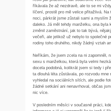
říkávala že až nezdravě, ale to se mi vždy
líčení, prostě pro mě velice přitažlivá. N
noci, párkrát jsme zůstali sami a myslím ž
daleko. Já měl tehdy manželku, ona byla 
změnil zaměstnání, jak to tak bývá, nějaký
večeři, ale jelikož už nebylo to společné 
rodiny toho druhého, nikdy žádný vztah an
Neříkám, že jsem zcela na ni zapomněl, n
sexu s manželkou, která byla velmi hezká a
docela podobná, kolikrát jsem si tedy i př
ta dlouhá léta zůstávala, po rozvodu mne n
vyhledal na sociálních sítích, ale podle fo
žádné setkání ani nenavrhoval, občas jsm
nic více.
V posledním měsíci v současné práci, kde 