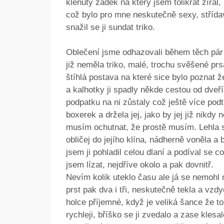
klenutý zadek na který jsem tolikrát zíral
což bylo pro mne neskutečně sexy, střídavě
snažil se ji sundat triko.
Oblečení jsme odhazovali během těch pár m
již neměla triko, malé, trochu svěšené pr
štíhlá postava na které sice bylo poznat ž
a kalhotky ji spadly někde cestou od dveří
podpatku na ni zůstaly což ještě více pod
boxerek a držela jej, jako by jej již nikdy n
musím ochutnat, že prostě musím. Lehla si,
obličej do jejího klína, nádherně voněla a
jsem ji pohladil celou dlaní a podíval se c
jsem lízat, nejdříve okolo a pak dovnitř.
Nevím kolik uteklo času ale já se nemohl n
prst pak dva i tři, neskutečně tekla a vzdy
holce příjemné, když je veliká šance že t
rychleji, bříško se ji zvedalo a zase klesalo