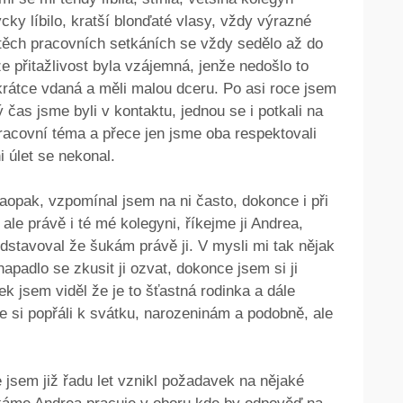
cky líbilo, kratší blonďaté vlasy, vždy výrazné
a těch pracovních setkáních se vždy sedělo až do
e přitažlivost byla vzájemná, jenže nedošlo to
krátce vdaná a měli malou dceru. Po asi roce jsem
 čas jsme byli v kontaktu, jednou se i potkali na
pracovní téma a přece jen jsme oba respektovali
i úlet se nekonal.
aopak, vzpomínal jsem na ni často, dokonce i při
le právě i té mé kolegyni, říkejme ji Andrea,
edstavoval že šukám právě ji. V mysli mi tak nějak
apadlo se zkusit ji ozvat, dokonce jsem si ji
tek jsem viděl že je to šťastná rodinka a dále
e si popřáli k svátku, narozeninám a podobně, ale
jsem již řadu let vznikl požadavek na nějaké