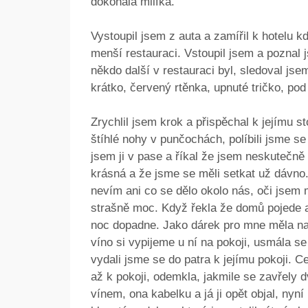
dokonalá milfka.
Vystoupil jsem z auta a zamířil k hotelu 
menší restauraci. Vstoupil jsem a poznal js
někdo další v restauraci byl, sledoval jsem
krátko, červený rtěnka, upnuté tričko, po
Zrychlil jsem krok a přispěchal k jejímu sto
štíhlé nohy v punčochách, políbili jsme se 
jsem ji v pase a říkal že jsem neskutečně 
krásná a že jsme se měli setkat už dávno.
nevím ani co se dělo okolo nás, oči jsem mě
strašně moc. Když řekla že domů pojede až
noc dopadne. Jako dárek pro mne měla nac
víno si vypijeme u ní na pokoji, usmála se 
vydali jsme se do patra k jejímu pokoji. C
až k pokoji, odemkla, jakmile se zavřely 
vínem, ona kabelku a já ji opět objal, nyní