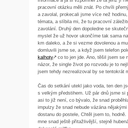
informace a já si vzpomněl že ta jenž jí 
pracovní otázku měli znát. Po chvíli přem
a zavolal, prokecali jsme více než hodinu,
témata, a slíbila mi, že tu pracovní záležit
zavolání. Druhý den dopoledne se skutečně
myslel že už hovor ukončíme tak sama navr
km daleko, a že si vezme dovolenou a mus
domluvili jsme se, a když jsem telefon polo
kalhoty
🡕
co to jen jde. Ano, těšil jsem se
názor, že single život po rozvodu je to n
jsem tehdy nezrealizoval by se tentokrát 
Čas do setkání utekl jako voda, ten den js
s velkým předstihem. Už pár dnů jsme si p
asi to již není, co bývalo, že snad proběhla
impulzy že snad nebude vázána nějakými 
dostanu do postele, Chtěl jsem to, hodně.
mne snad ještě přitažlivější, stejně huben