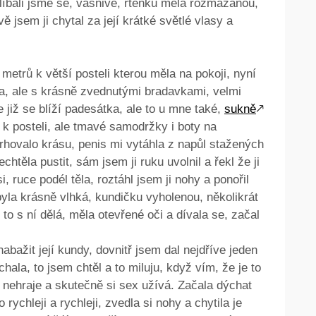
, líbali jsme se, vášnivě, rtěnku měla rozmazanou,
 jsem ji chytal za její krátké světlé vlasy a
etrů k větší posteli kterou měla na pokoji, nyní
sa, ale s krásně zvednutými bradavkami, velmi
e již se blíží padesátka, ale to u mne také,
sukně
🡕
 k posteli, ale tmavé samodržky i boty na
trhovalo krásu, penis mi vytáhla z napůl stažených
echtěla pustit, sám jsem ji ruku uvolnil a řekl že ji
 ruce podél těla, roztáhl jsem ji nohy a ponořil
 byla krásně vlhká, kundičku vyholenou, několikrát
o to s ní dělá, měla otevřené oči a dívala se, začal
abažit její kundy, dovnitř jsem dal nejdříve jeden
chala, to jsem chtěl a to miluju, když vím, že je to
o nehraje a skutečně si sex užívá. Začala dýchat
 rychleji a rychleji, zvedla si nohy a chytila je