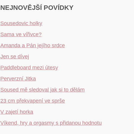
NEJNOVĚJŠÍ POVÍDKY
Sousedovic holky
Sama ve vířivce?
Amanda a Pán jejího srdce
Jen se dívej
Paddleboard mezi útesy
Perverzní Jitka
Soused mě sledoval jak si to dělám
23 cm překvapení ve sprše
V zajetí horka
Víkend, hry a orgasmy s přidanou hodnotu