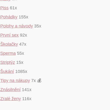
Piss
61x
Pohádky
155x
Polohy a návody
35x
První sex
92x
Školačky
47x
Sperma
55x
Striptýz
15x
Šukání
1085x
Tipy na nákupy
7x
💰
Znásilnění
141x
Zralé ženy
116x