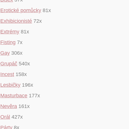
Erotické pomůcky
81x
Exhibicionisté
72x
Extrémy
81x
Fisting
7x
Gay
306x
Grupáč
540x
Incest
158x
Lesbičky
196x
Masturbace
177x
Nevěra
161x
Orál
427x
Párty
8x