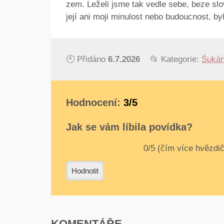
zem. Leželi jsme tak vedle sebe, beze slov
její ani moji minulost nebo budoucnost, byl
🕙 Přidáno
6.7.2026
📂 Kategorie:
Šukán
Hodnocení:
3/5
Jak se vám líbila povídka?
0
1
2
3
4
Hodnotit
KOMENTÁŘE