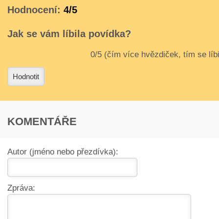
Hodnocení:
4/5
Jak se vám líbila povídka?
3
4
Hodnotit
KOMENTÁŘE
Autor (jméno nebo přezdívka):
Zpráva: