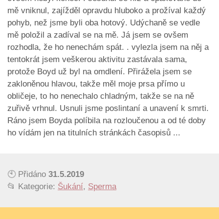
mě vniknul, zajížděl opravdu hluboko a prožíval každý
pohyb, než jsme byli oba hotový. Udýchaně se vedle
mě položil a zadíval se na mě. Já jsem se ovšem
rozhodla, že ho nenechám spát. . vylezla jsem na něj a
tentokrát jsem veškerou aktivitu zastávala sama,
protože Boyd už byl na omdlení. Přirážela jsem se
zakloněnou hlavou, takže měl moje prsa přímo u
obličeje, to ho nenechalo chladným, takže se na ně
zuřivě vrhnul. Usnuli jsme poslintaní a unavení k smrti.
Ráno jsem Boyda políbila na rozloučenou a od té doby
ho vídám jen na titulních stránkách časopisů ...
🕙 Přidáno
31.5.2019
📂 Kategorie:
Šukání
,
Sperma