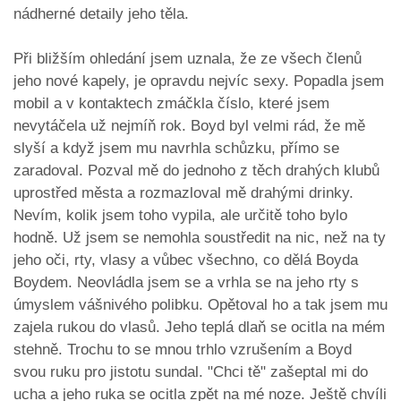
nádherné detaily jeho těla.
Při bližším ohledání jsem uznala, že ze všech členů
jeho nové kapely, je opravdu nejvíc sexy. Popadla jsem
mobil a v kontaktech zmáčkla číslo, které jsem
nevytáčela už nejmíň rok. Boyd byl velmi rád, že mě
slyší a když jsem mu navrhla schůzku, přímo se
zaradoval. Pozval mě do jednoho z těch drahých klubů
uprostřed města a rozmazloval mě drahými drinky.
Nevím, kolik jsem toho vypila, ale určitě toho bylo
hodně. Už jsem se nemohla soustředit na nic, než na ty
jeho oči, rty, vlasy a vůbec všechno, co dělá Boyda
Boydem. Neovládla jsem se a vrhla se na jeho rty s
úmyslem vášnivého polibku. Opětoval ho a tak jsem mu
zajela rukou do vlasů. Jeho teplá dlaň se ocitla na mém
stehně. Trochu to se mnou trhlo vzrušením a Boyd
svou ruku pro jistotu sundal. "Chci tě" zašeptal mi do
ucha a jeho ruka se ocitla zpět na mé noze. Ještě chvíli