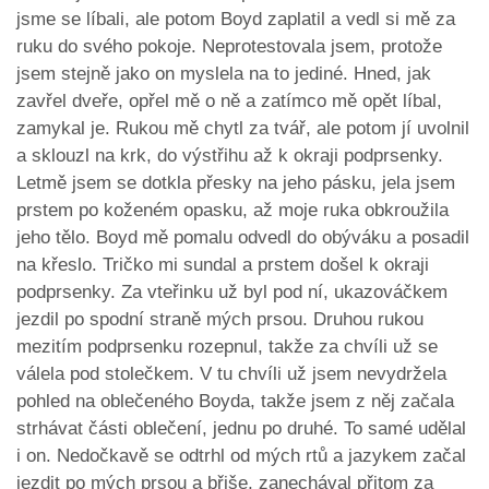
jsme se líbali, ale potom Boyd zaplatil a vedl si mě za
ruku do svého pokoje. Neprotestovala jsem, protože
jsem stejně jako on myslela na to jediné. Hned, jak
zavřel dveře, opřel mě o ně a zatímco mě opět líbal,
zamykal je. Rukou mě chytl za tvář, ale potom jí uvolnil
a sklouzl na krk, do výstřihu až k okraji podprsenky.
Letmě jsem se dotkla přesky na jeho pásku, jela jsem
prstem po koženém opasku, až moje ruka obkroužila
jeho tělo. Boyd mě pomalu odvedl do obýváku a posadil
na křeslo. Tričko mi sundal a prstem došel k okraji
podprsenky. Za vteřinku už byl pod ní, ukazováčkem
jezdil po spodní straně mých prsou. Druhou rukou
mezitím podprsenku rozepnul, takže za chvíli už se
válela pod stolečkem. V tu chvíli už jsem nevydržela
pohled na oblečeného Boyda, takže jsem z něj začala
strhávat části oblečení, jednu po druhé. To samé udělal
i on. Nedočkavě se odtrhl od mých rtů a jazykem začal
jezdit po mých prsou a břiše, zanechával přitom za