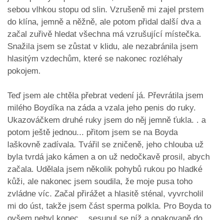
sebou vlhkou stopu od slin. Vzrušeně mi zajel prstem
do klína, jemně a něžně, ale potom přidal další dva a
začal zuřivě hledat všechna má vzrušující místečka.
Snažila jsem se zůstat v klidu, ale nezabránila jsem
hlasitým vzdechům, které se nakonec rozléhaly
pokojem.
Teď jsem ale chtěla přebrat vedení já. Převrátila jsem
milého Boydíka na záda a vzala jeho penis do ruky.
Ukazováčkem druhé ruky jsem do něj jemně ťukla. . a
potom ještě jednou... přitom jsem se na Boyda
laškovně zadívala. Tvářil se zničeně, jeho chlouba už
byla tvrdá jako kámen a on už nedočkavě prosil, abych
začala. Udělala jsem několik pohybů rukou po hladké
kůži, ale nakonec jsem soudila, že moje pusa toho
zvládne víc. Začal přirážet a hlasitě sténal, vyvrcholil
mi do úst, takže jsem část sperma polkla. Pro Boyda to
ovšem nebyl konec. . sesunul se níž a opakovaně do