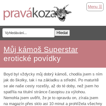
Menu ☰
Můj kámoš Superstar
erotické povídky
Boyd byl vždycky můj dobrý kámoš, chodila jsem s ním
jak do školky, tak i na základku a střední. Po maturitě
se ale naše cesty rozešly, až do té doby, než jsem ho
spatřila na titulní stránce časopisu za výlohou.
Nemohla jsem uvěřit, že je to opravdu on, zírala jsem
na magazín přes sklo asi 10 minut a prohlížela všechny