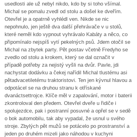
usedlosti ale už nebyl nikdo, kdo by si toho všímal.
Michal se pomalu zvedl od stolu a došel ke dveřím.
Otevřel je a opatrně vyhlédl ven. Nikde se nic
nepohnulo, jen ještě dva další přehrávače v u stolů,
které neměl kdo vypnout vyhrávalo Kabáty a něco, co
připomínalo nejspíš vytí pekelných psů. Jdem otočil se
Michal na zbytek party. Pět postav včetně Fredyho se
zvedlo od stolu a krokem, který se dal označit v
případě potřeby za nejistý vyšli na dvůr. Pavle, jdi
nachystat dodávku a čekej nařídil Michal tlustému asi
pětadvacetiletému traktoristovi. Ten jen kývnul hlavou a
odpotácel se na druhou stranu k otřískané
dvanáctsettrojce. Klíče měl v zapalování, motor i baterii
zkontroloval den předem. Otevřel dveře u řidiče i
spolujezdce, pak i postranní posuvné a opřel se v sedě
o bok automobilu, tak aby vypadal, že usnul u svého
stroje. Zbylých pět mužů se potácelo po prostranství a
jeden po druhém mizeli jako náhodou v kuchyni