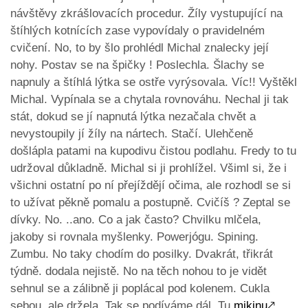
návštěvy zkrášlovacích procedur. Žíly vystupující na
štíhlých kotnících zase vypovídaly o pravidelném
cvičení. No, to by šlo prohlédl Michal znalecky její
nohy. Postav se na špičky ! Poslechla. Šlachy se
napnuly a štíhlá lýtka se ostře vyrýsovala. Víc!! Vyštěkl
Michal. Vypínala se a chytala rovnováhu. Nechal ji tak
stát, dokud se jí napnutá lýtka nezačala chvět a
nevystoupily jí žíly na nártech. Stačí. Ulehčeně
došlápla patami na kupodivu čistou podlahu. Fredy to tu
udržoval důkladně. Michal si ji prohlížel. Všiml si, že i
všichni ostatní po ní přejíždějí očima, ale rozhodl se si
to užívat pěkně pomalu a postupně. Cvičíš ? Zeptal se
dívky. No. ..ano. Co a jak často? Chvilku mlčela,
jakoby si rovnala myšlenky. Powerjógu. Spining.
Zumbu. No taky chodím do posilky. Dvakrát, třikrát
týdně. dodala nejistě. No na těch nohou to je vidět
sehnul se a zálibně ji poplácal pod kolenem. Cukla
sebou, ale držela. Tak se podíváme dál. Tu
mikinu
🡕