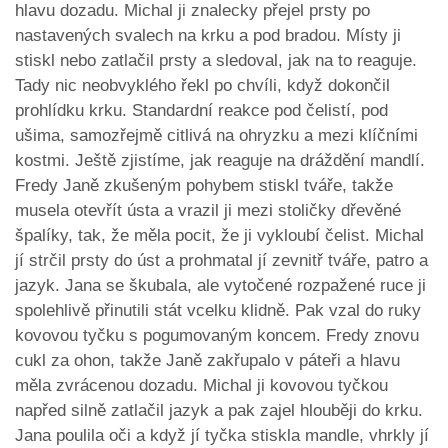
hlavu dozadu. Michal ji znalecky přejel prsty po
nastavených svalech na krku a pod bradou. Místy ji
stiskl nebo zatlačil prsty a sledoval, jak na to reaguje.
Tady nic neobvyklého řekl po chvíli, když dokončil
prohlídku krku. Standardní reakce pod čelistí, pod
ušima, samozřejmě citlivá na ohryzku a mezi klíčními
kostmi. Ještě zjistíme, jak reaguje na dráždění mandlí.
Fredy Janě zkušeným pohybem stiskl tváře, takže
musela otevřít ústa a vrazil ji mezi stoličky dřevěné
špalíky, tak, že měla pocit, že ji vykloubí čelist. Michal
jí strčil prsty do úst a prohmatal jí zevnitř tváře, patro a
jazyk. Jana se škubala, ale vytočené rozpažené ruce ji
spolehlivě přinutili stát vcelku klidně. Pak vzal do ruky
kovovou tyčku s pogumovaným koncem. Fredy znovu
cukl za ohon, takže Janě zakřupalo v páteři a hlavu
měla zvrácenou dozadu. Michal ji kovovou tyčkou
napřed silně zatlačil jazyk a pak zajel hlouběji do krku.
Jana poulila oči a když jí tyčka stiskla mandle, vhrkly jí