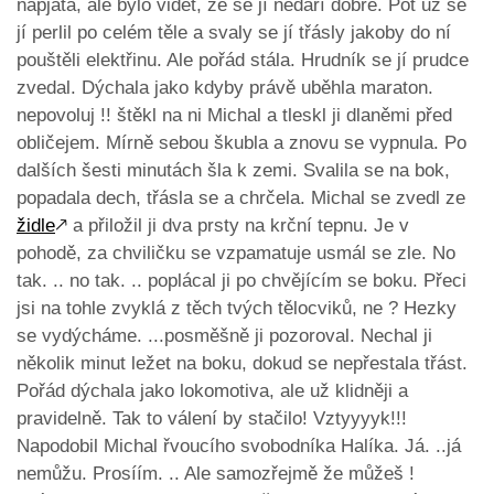
napjatá, ale bylo vidět, že se jí nedaří dobře. Pot už se
jí perlil po celém těle a svaly se jí třásly jakoby do ní
pouštěli elektřinu. Ale pořád stála. Hrudník se jí prudce
zvedal. Dýchala jako kdyby právě uběhla maraton.
nepovoluj !! štěkl na ni Michal a tleskl ji dlaněmi před
obličejem. Mírně sebou škubla a znovu se vypnula. Po
dalších šesti minutách šla k zemi. Svalila se na bok,
popadala dech, třásla se a chrčela. Michal se zvedl ze
židle
🡕
a přiložil ji dva prsty na krční tepnu. Je v
pohodě, za chviličku se vzpamatuje usmál se zle. No
tak. .. no tak. .. poplácal ji po chvějícím se boku. Přeci
jsi na tohle zvyklá z těch tvých tělocviků, ne ? Hezky
se vydýcháme. ...posměšně ji pozoroval. Nechal ji
několik minut ležet na boku, dokud se nepřestala třást.
Pořád dýchala jako lokomotiva, ale už klidněji a
pravidelně. Tak to válení by stačilo! Vztyyyyk!!!
Napodobil Michal řvoucího svobodníka Halíka. Já. ..já
nemůžu. Prosíím. .. Ale samozřejmě že můžeš !