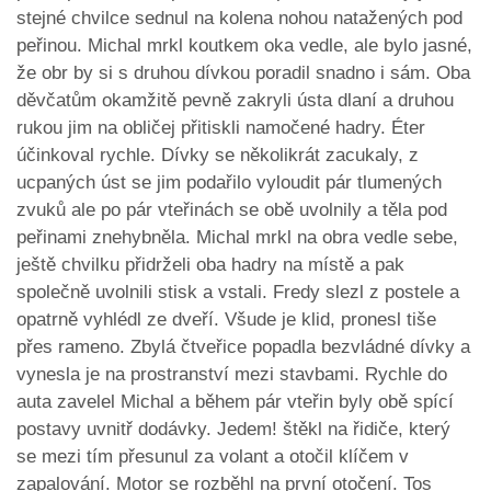
stejné chvilce sednul na kolena nohou natažených pod
peřinou. Michal mrkl koutkem oka vedle, ale bylo jasné,
že obr by si s druhou dívkou poradil snadno i sám. Oba
děvčatům okamžitě pevně zakryli ústa dlaní a druhou
rukou jim na obličej přitiskli namočené hadry. Éter
účinkoval rychle. Dívky se několikrát zacukaly, z
ucpaných úst se jim podařilo vyloudit pár tlumených
zvuků ale po pár vteřinách se obě uvolnily a těla pod
peřinami znehybněla. Michal mrkl na obra vedle sebe,
ještě chvilku přidrželi oba hadry na místě a pak
společně uvolnili stisk a vstali. Fredy slezl z postele a
opatrně vyhlédl ze dveří. Všude je klid, pronesl tiše
přes rameno. Zbylá čtveřice popadla bezvládné dívky a
vynesla je na prostranství mezi stavbami. Rychle do
auta zavelel Michal a během pár vteřin byly obě spící
postavy uvnitř dodávky. Jedem! štěkl na řidiče, který
se mezi tím přesunul za volant a otočil klíčem v
zapalování. Motor se rozběhl na první otočení. Tos