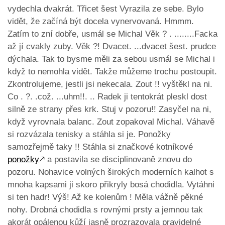
vydechla dvakrát. Třicet šest Vyrazila ze sebe. Bylo
vidět, že začíná být docela vynervovaná. Hmmm.
Zatím to zní dobře, usmál se Michal Věk ? . ........Facka
až jí cvakly zuby. Věk ?! Dvacet. ...dvacet šest. prudce
dýchala. Tak to bysme měli za sebou usmál se Michal i
když to nemohla vidět. Takže můžeme trochu postoupit.
Zkontrolujeme, jestli jsi nekecala. Zout !! vyštěkl na ni.
Co . ?. .což. ...uhm!!. .. Radek ji tentokrát pleskl dost
silně ze strany přes krk. Stuj v pozoru!! Zasyčel na ni,
když vyrovnala balanc. Zout zopakoval Michal. Váhavě
si rozvázala tenisky a stáhla si je. Ponožky
samozřejmě taky !! Stáhla si značkové kotníkové
ponožky
🡕
a postavila se disciplinovaně znovu do
pozoru. Nohavice volných širokých moderních kalhot s
mnoha kapsami ji skoro přikryly bosá chodidla. Vytáhni
si ten hadr! Výš! Až ke kolenům ! Měla vážně pěkné
nohy. Drobná chodidla s rovnými prsty a jemnou tak
akorát opálenou kůží jasně prozrazovala pravidelné