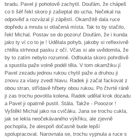
bradu. Pavel ji pohotově zachytil. Doufám, že chápeš
co ti šéf řekl skoro ji zašeptal do ucha. Nečekal na
odpověď a rozvázal jí zápěstí. Okamžitě dala ruce
dopředu a mnula si otlačená místa. Tak to by stačilo,
řekl Michal. Postav se do pozoru! Doufám, že i kunda
jako ty ví co to je ! Udělala pohyb, jakoby si reflexivně
chtěla strhnout pasku z očí. Včas si ale uvědomila, že
by to zatím nebylo rozumné. Odfoukla skoro pohrdlivě
a spustila paže volně podél těla. V tom okamžiku jí
Pavel zezadu jednou rukou chytil paže a druhou ji
znovu za vlasy zvedl hlavu. Radek ji začal fackovat z
obou stran, střídavě hřbety obou rukou. Po čtvrté ráně
ji zas trochu povolila kolena. Radek udělal krok dozadu
a Pavel ji opatrně pustil. Stála. Takže - Pooozor !
Vyštěkl Michal jako na cvičáku. Jana se trochu cukla,
jak se lekla neočekávaného výkřiku, ale zjevně
pochopila, že alespoň dočasně bude lepší
spolupracovat. Narovnala se, trochu vypnula a ruce s