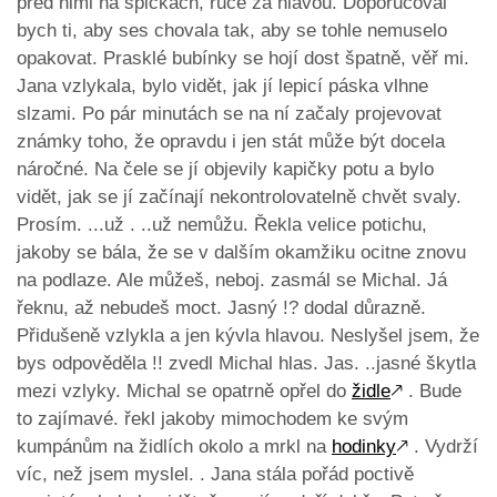
před nimi na špičkách, ruce za hlavou. Doporučoval
bych ti, aby ses chovala tak, aby se tohle nemuselo
opakovat. Prasklé bubínky se hojí dost špatně, věř mi.
Jana vzlykala, bylo vidět, jak jí lepicí páska vlhne
slzami. Po pár minutách se na ní začaly projevovat
známky toho, že opravdu i jen stát může být docela
náročné. Na čele se jí objevily kapičky potu a bylo
vidět, jak se jí začínají nekontrolovatelně chvět svaly.
Prosím. ...už . ..už nemůžu. Řekla velice potichu,
jakoby se bála, že se v dalším okamžiku ocitne znovu
na podlaze. Ale můžeš, neboj. zasmál se Michal. Já
řeknu, až nebudeš moct. Jasný !? dodal důrazně.
Přidušeně vzlykla a jen kývla hlavou. Neslyšel jsem, že
bys odpověděla !! zvedl Michal hlas. Jas. ..jasné škytla
mezi vzlyky. Michal se opatrně opřel do
židle
🡕
. Bude
to zajímavé. řekl jakoby mimochodem ke svým
kumpánům na židlích okolo a mrkl na
hodinky
🡕
. Vydrží
víc, než jsem myslel. . Jana stála pořád poctivě