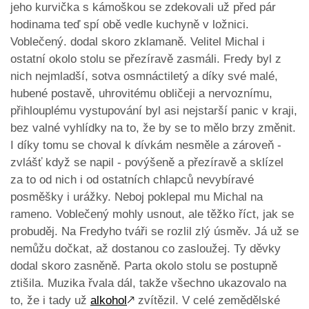
jeho kurvička s kámoškou se zdekovali už před pár
hodinama teď spí obě vedle kuchyně v ložnici.
Voblečený. dodal skoro zklamaně. Velitel Michal i
ostatní okolo stolu se přezíravě zasmáli. Fredy byl z
nich nejmladší, sotva osmnáctiletý a díky své malé,
hubené postavě, uhrovitému obličeji a nervoznímu,
přihlouplému vystupování byl asi nejstarší panic v kraji,
bez valné vyhlídky na to, že by se to mělo brzy změnit.
I díky tomu se choval k dívkám nesměle a zároveň -
zvlášť když se napil - povýšeně a přezíravě a sklízel
za to od nich i od ostatních chlapců nevybíravé
posměšky i urážky. Neboj poklepal mu Michal na
rameno. Voblečený mohly usnout, ale těžko říct, jak se
probuděj. Na Fredyho tváři se rozlil zlý úsměv. Já už se
nemůžu dočkat, až dostanou co zasloužej. Ty děvky
dodal skoro zasněně. Parta okolo stolu se postupně
ztišila. Muzika řvala dál, takže všechno ukazovalo na
to, že i tady už
alkohol
🡕
zvítězil. V celé zemědělské