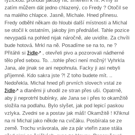
fyzičkou. prohodil jakoby nic směrem k ní. A my si
zatím můžem dát jedno chlazený, co Fredy ? Otočil se
na malého chlapce. Jasně, Michale. Hned přinesu.
Fredy odběhl někam do hloubi další místnosti a Michal
se otočil k ostatním, jakoby jim přednášel. Tahle pozice
nevypadá na pohled nijak náročně, ale uvidíte. Za chvíli
bude hotová. Mrkl na ně. Posadíme se na to, ne ?
Přitáhli si
židle
🡕
, otevřeli pivo a pozorovali nádherné
tělo před sebou. To. ..tohle přeci není možný! Vyhrkla
Jana, ale jinak se ani nepohnula. Facky ji asi nebyli
příjemné. Kdo sakra jste ?! Z toho budete mít. ..
Nedořekla. Michal hned při prvních slovech vstal ze
židle
🡕
a dlaněmi ji uhodil ze stran přes uši. Opatrně,
aby ji neprotrhl bubínky, ale Jana se i přes to okamžitě
složila na podlahu. Bylo slyšet, jak pod lepicí paskou
vzlyka. Zvedni se a postav jak máš! Okamžitě ! Křiknul
na ni Michal jako někde na cvičáku. Posbírala se ze
země. Trochu vrávorala, ale za pár vteřin zase stála