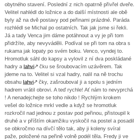
obytného stavení. Poslední z nich opatrně přivřel dveře.
Velitel nahlédl do ložnice a do další místnosti ale obě
byly až na dvě postavy pod peřinami prázdné. Paráda
rozhlédl se Michal po ostatních. Tak jak jsme si řekli.
Já a tady Venca jim dáme potáhnout a vy je při tom
přidržíte, aby nevyváděli. Podíval se při tom na obra s
rukama jak lopaty po svém boku. Venco, vyndej to.
Hromotluk sáhl do kapsy a vylovil z ní dva poskládané
hadry a
lahvi
🡕
čku se šroubovacím uzávěrem. Tak
jdeme na to. Velitel si vzal hadry, nalil na ně trochu
obsahu
lahvi
🡕
čky, zašrouboval ji a spolu s jedním
hadrem vrátil obrovi. A teď rychle! Ať nám to nevyprchá
! A nenadejchejte se toho nikdo ! Rychlým krokem
vešel do ložnice mrkl vedle a když se hromotluk
rozkročil nad jednou z postav pod peřinou, přistoupil k
druhé a v příštím okamžiku vyskočil na postel a posadil
se obkročmo na dívčí tělo tak, aby ji koleny svíral
paže, položené na peřině volně podél těla. Fredy ji ve