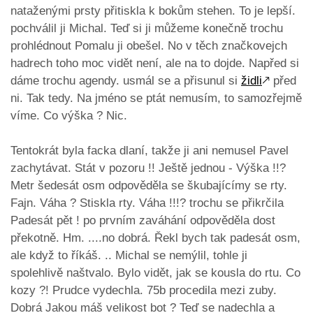
nataženými prsty přitiskla k bokům stehen. To je lepší.
pochválil ji Michal. Teď si ji můžeme konečně trochu
prohlédnout Pomalu ji obešel. No v těch značkovejch
hadrech toho moc vidět není, ale na to dojde. Napřed si
dáme trochu agendy. usmál se a přisunul si
židli
🡕
před
ni. Tak tedy. Na jméno se ptát nemusím, to samozřejmě
víme. Co výška ? Nic.
Tentokrát byla facka dlaní, takže ji ani nemusel Pavel
zachytávat. Stát v pozoru !! Ještě jednou - Výška !!?
Metr šedesát osm odpověděla se škubajícímy se rty.
Fajn. Váha ? Stiskla rty. Váha !!!? trochu se přikrčila
Padesát pět ! po prvním zaváhání odpověděla dost
překotně. Hm. ....no dobrá. Řekl bych tak padesát osm,
ale když to říkáš. .. Michal se nemýlil, tohle ji
spolehlivě naštvalo. Bylo vidět, jak se kousla do rtu. Co
kozy ?! Prudce vydechla. 75b procedila mezi zuby.
Dobrá Jakou máš velikost bot ? Teď se nadechla a