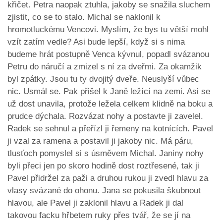
křičet. Petra naopak ztuhla, jakoby se snažila sluchem
zjistit, co se to stalo. Michal se naklonil k
hromotluckému Vencovi. Myslím, že bys tu větší mohl
vzít zatím vedle? Asi bude lepší, když si s nima
budeme hrát postupně Venca kývnul, popadl svázanou
Petru do náručí a zmizel s ní za dveřmi. Za okamžik
byl zpátky. Jsou tu ty dvojitý dveře. Neuslyší vůbec
nic. Usmál se. Pak přišel k Janě ležící na zemi. Asi se
už dost unavila, protože ležela celkem klidně na boku a
prudce dýchala. Rozvázat nohy a postavte ji zavelel.
Radek se sehnul a přeřízl ji řemeny na kotnících. Pavel
ji vzal za ramena a postavil ji jakoby nic. Má páru,
tlusťoch pomyslel si s úsměvem Michal. Janiny nohy
byli přeci jen po skoro hodině dost roztřesené, tak ji
Pavel přidržel za paži a druhou rukou ji zvedl hlavu za
vlasy svázané do ohonu. Jana se pokusila škubnout
hlavou, ale Pavel ji zaklonil hlavu a Radek ji dal
takovou facku hřbetem ruky přes tvář, že se jí na