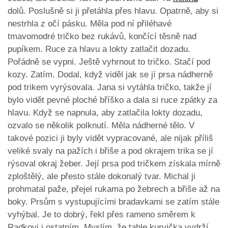
dolů. Poslušně si ji přetáhla přes hlavu. Opatrně, aby si
nestrhla z očí pásku. Měla pod ní přiléhavé
tmavomodré tričko bez rukávů, končící těsně nad
pupíkem. Ruce za hlavu a lokty zatlačit dozadu.
Pořádně se vypni. Ještě vyhrnout to tričko. Stačí pod
kozy. Zatím. Dodal, když viděl jak se jí prsa nádherně
pod trikem vyrýsovala. Jana si vytáhla tričko, takže jí
bylo vidět pevné ploché bříško a dala si ruce zpátky za
hlavu. Když se napnula, aby zatlačila lokty dozadu,
ozvalo se několik polknutí. Měla nádherné tělo. V
takové pozici ji byly vidět vypracované, ale nijak příliš
veliké svaly na pažích i břiše a pod okrajem trika se jí
rýsoval okraj žeber. Její prsa pod tričkem získala mírně
zploštělý, ale přesto stále dokonalý tvar. Michal ji
prohmatal paže, přejel rukama po žebrech a břiše až na
boky. Prsům s vystupujícími bradavkami se zatím stále
vyhýbal. Je to dobrý, řekl přes rameno směrem k
Radkovi i ostatním. Myslím, že tahle kurvička vydrží