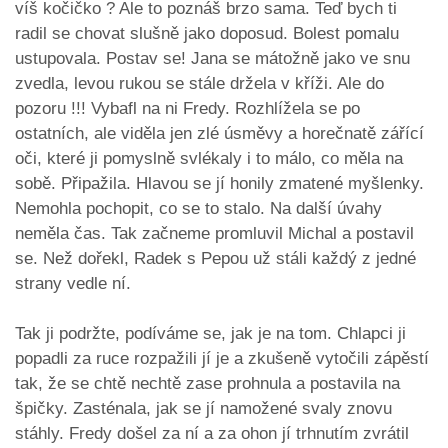
víš kočičko ? Ale to poznáš brzo sama. Teď bych ti
radil se chovat slušně jako doposud. Bolest pomalu
ustupovala. Postav se! Jana se mátožně jako ve snu
zvedla, levou rukou se stále držela v kříži. Ale do
pozoru !!! Vybafl na ni Fredy. Rozhlížela se po
ostatních, ale viděla jen zlé úsměvy a horečnatě zářící
oči, které ji pomyslně svlékaly i to málo, co měla na
sobě. Připažila. Hlavou se jí honily zmatené myšlenky.
Nemohla pochopit, co se to stalo. Na další úvahy
neměla čas. Tak začneme promluvil Michal a postavil
se. Než dořekl, Radek s Pepou už stáli každý z jedné
strany vedle ní.
Tak ji podržte, podíváme se, jak je na tom. Chlapci ji
popadli za ruce rozpažili jí je a zkušeně vytočili zápěstí
tak, že se chtě nechtě zase prohnula a postavila na
špičky. Zasténala, jak se jí namožené svaly znovu
stáhly. Fredy došel za ní a za ohon jí trhnutím zvrátil