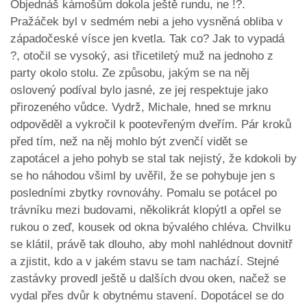
Objednáš kámošům dokola ještě rundu, ne !?.
Pražáček byl v sedmém nebi a jeho vysněná obliba v
západočeské vísce jen kvetla. Tak co? Jak to vypadá
?, otočil se vysoký, asi třicetiletý muž na jednoho z
party okolo stolu. Ze způsobu, jakým se na něj
oslovený podíval bylo jasné, ze jej respektuje jako
přirozeného vůdce. Vydrž, Michale, hned se mrknu
odpověděl a vykročil k pootevřeným dveřím. Pár kroků
před tím, než na něj mohlo být zvenčí vidět se
zapotácel a jeho pohyb se stal tak nejistý, že kdokoli by
se ho náhodou všiml by uvěřil, že se pohybuje jen s
posledními zbytky rovnováhy. Pomalu se potácel po
trávníku mezi budovami, několikrát klopýtl a opřel se
rukou o zeď, kousek od okna bývalého chléva. Chvilku
se klátil, právě tak dlouho, aby mohl nahlédnout dovnitř
a zjistit, kdo a v jakém stavu se tam nachází. Stejné
zastávky provedl ještě u dalších dvou oken, načež se
vydal přes dvůr k obytnému stavení. Dopotácel se do