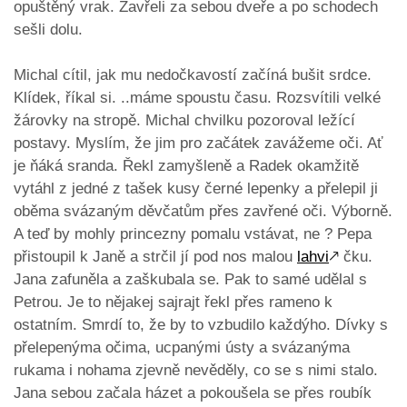
opuštěný vrak. Zavřeli za sebou dveře a po schodech
sešli dolu.
Michal cítil, jak mu nedočkavostí začíná bušit srdce.
Klídek, říkal si. ..máme spoustu času. Rozsvítili velké
žárovky na stropě. Michal chvilku pozoroval ležící
postavy. Myslím, že jim pro začátek zavážeme oči. Ať
je ňáká sranda. Řekl zamyšleně a Radek okamžitě
vytáhl z jedné z tašek kusy černé lepenky a přelepil ji
oběma svázaným děvčatům přes zavřené oči. Výborně.
A teď by mohly princezny pomalu vstávat, ne ? Pepa
přistoupil k Janě a strčil jí pod nos malou
lahvi
🡕
čku.
Jana zafuněla a zaškubala se. Pak to samé udělal s
Petrou. Je to nějakej sajrajt řekl přes rameno k
ostatním. Smrdí to, že by to vzbudilo každýho. Dívky s
přelepenýma očima, ucpanými ústy a svázanýma
rukama i nohama zjevně nevěděly, co se s nimi stalo.
Jana sebou začala házet a pokoušela se přes roubík