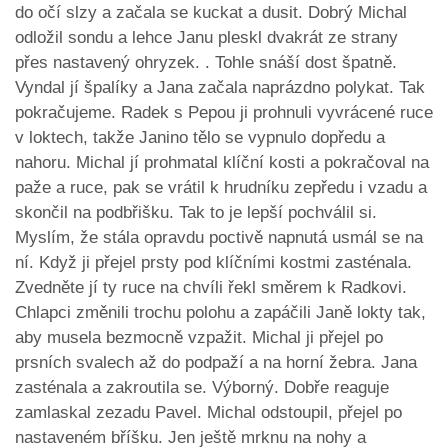
do očí slzy a začala se kuckat a dusit. Dobrý Michal
odložil sondu a lehce Janu pleskl dvakrát ze strany
přes nastavený ohryzek. . Tohle snáší dost špatně.
Vyndal jí špalíky a Jana začala naprázdno polykat. Tak
pokračujeme. Radek s Pepou ji prohnuli vyvrácené ruce
v loktech, takže Janino tělo se vypnulo dopředu a
nahoru. Michal jí prohmatal klíční kosti a pokračoval na
paže a ruce, pak se vrátil k hrudníku zepředu i vzadu a
skončil na podbřišku. Tak to je lepší pochválil si.
Myslím, že stála opravdu poctivě napnutá usmál se na
ní. Když ji přejel prsty pod klíčními kostmi zasténala.
Zvedněte jí ty ruce na chvíli řekl směrem k Radkovi.
Chlapci změnili trochu polohu a zapáčili Janě lokty tak,
aby musela bezmocně vzpažit. Michal ji přejel po
prsních svalech až do podpaží a na horní žebra. Jana
zasténala a zakroutila se. Výborný. Dobře reaguje
zamlaskal zezadu Pavel. Michal odstoupil, přejel po
nastaveném bříšku. Jen ještě mrknu na nohy a