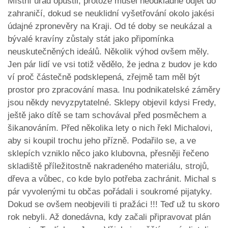
Místní úřad opustil, protože musel neodkladně odjet do
zahraničí, dokud se neuklidní vyšetřování okolo jakési
údajné zpronevěry na Kraji. Od té doby se neukázal a
bývalé kravíny zůstaly stát jako připomínka
neuskutečněných ideálů. Několik výhod ovšem měly.
Jen pár lidí ve vsi totiž vědělo, že jedna z budov je kdo
ví proč částečně podsklepená, zřejmě tam měl být
prostor pro zpracování masa. Inu podnikatelské záměry
jsou někdy nevyzpytatelné. Sklepy objevil kdysi Fredy,
ještě jako dítě se tam schovával před posměchem a
šikanováním. Před několika lety o nich řekl Michalovi,
aby si koupil trochu jeho přízně. Podařilo se, a ve
sklepích vzniklo něco jako klubovna, přesněji řečeno
skladiště příležitostně nakradeného materiálu, strojů,
dřeva a vůbec, co kde bylo potřeba zachránit. Michal s
pár vyvolenými tu občas pořádali i soukromé pijatyky.
Dokud se ovšem neobjevili ti pražáci !!! Teď už tu skoro
rok nebyli. Až donedávna, kdy začali připravovat plán