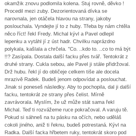
okamžik znovu podlomila kolena. Stuj rovně, děvko !
Procedil mezi zuby. Dezorientovaná dívka se
narovnala, jen otáčela hlavou na strany, jakoby
poslouchala. Vyndejte jí to z huby. Třeba by nám chtěla
něco říct! řekl Fredy. Michal kývl a Pavel odlepil
lepenku a vytáhl jí z úst hadr. Chvilku naprázdno
polykala, kašlala a chrčela. "Co. ..kdo to. ..co to má být
!!? Zasípala. Dostala další facku přes tvář. Tentokrát z
druhé strany. Cukla sebou, ale Pavel ji stále přidržoval.
Drž hubu. řekl jí do obličeje celkem tiše ale docela
mrazivě Radek. Budeš jenom odpovídat a poslouchat.
Jinak si poneseš následky. Aby to pochopila, dal ji další
facku, tentokrát ze strany přes čelist. Mírně
zavrávorala. Myslím, že už může stát sama řekl
Michal. Teď ti rozvážeme ruce pokračoval. A varuju tě.
Pokud si sáhneš na tu pásku na očích, nebo uděláš
cokoli jiného, aniž ti řeknu, budeš potrestaná. Kývl na
Radka. Další facka hřbetem ruky, tentokrát skoro pod