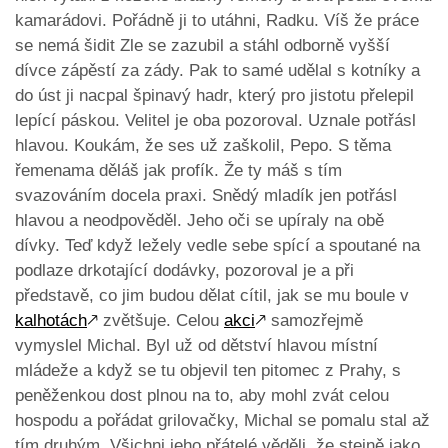
kamarádovi. Pořádně ji to utáhni, Radku. Víš že práce
se nemá šidit Zle se zazubil a stáhl odborně vyšší
dívce zápěstí za zády. Pak to samé udělal s kotníky a
do úst ji nacpal špinavý hadr, který pro jistotu přelepil
lepící páskou. Velitel je oba pozoroval. Uznale potřásl
hlavou. Koukám, že ses už zaškolil, Pepo. S těma
řemenama děláš jak profík. Že ty máš s tím
svazováním docela praxi. Snědý mladík jen potřásl
hlavou a neodpověděl. Jeho oči se upíraly na obě
dívky. Teď když ležely vedle sebe spící a spoutané na
podlaze drkotající dodávky, pozoroval je a při
představě, co jim budou dělat cítil, jak se mu boule v
kalhotách
🡕
zvětšuje. Celou
akci
🡕
samozřejmě
vymyslel Michal. Byl už od dětství hlavou místní
mládeže a když se tu objevil ten pitomec z Prahy, s
peněženkou dost plnou na to, aby mohl zvát celou
hospodu a pořádat grilovačky, Michal se pomalu stal až
tím druhým. Všichni jeho přátelé věděli, že stejně jako