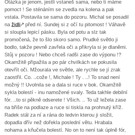
Otázka je jenom, jestli vstaneš sama, nebo ti máme
pomoct ! Se sténáním se zvedla na kolena a pak
vstala. Postavila se sama do pozoru. Michal se posadil
na
židli
🡕
před ní. Sundej si z očí tu pitomost ! Váhavě
si sloupla lepicí pásku. Byla od potu a slz tak
promočená, že to šlo skoro samo. Prudké světlo ji
bodlo, takže pevně zavřela oči a přikryla si je dlaněmi.
Stůj v pozoru ! Nebo chceš radši zase do výponu !?
Okamžitě připažila a po pár chvilkách se pokusila
otevřít oči. Mžourala ve světle, ale rychle se jí zrak
zaostřil. Co. ..cože !, Michale ! Ty . ..! To snad není
možný !! Uvolnila se a dala si ruce v bok. Okamžitě
sykla bolestí - inu namožené svaly. Teda takhle debilní
fór. ..to si pěkně odserete ! Všich. .. To už ležela zase
na břiše na podlaze a ruce si tiskla na prohnutý kříž.
Radek stál za ní a rána do ledvin kterou ji složil,
dopadla dřív než dořekla poslední větu. Hrabala
nohama a kňučela bolestí. No on to není tak úplně fór,