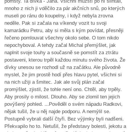
pomsty. Ta dívka - Jana. Všichni mužští po ní slintali,
mnoho z nich ji vděčilo za pár akčních snů, po kterých
museli po ránu do koupelny, i když nebyla zrovna
neděle. Pak si začala na víkendy vozit tu svoji
kamarádku Petru, aby si měla s kým povídat, přesněji
řečeno pomlouvat všechny okolo sebe. O tom nikdo
nepochyboval. A tehdy začal Michal přemýšlet, jak
naplnit svoje touhy a současně se pomstít za ztrátu
postaveni, kterou trpěl každou minutu svého života. Že
dívky unesou se rozhodl už na začátku. Ale původně
myslel, že jim prostě hodí přes hlavu pytel, všichni si
na nich užiji a šmitec. Jak ale svůj plán začal
promýšlet, zjistil, že tohle není ono. Chtěl, aby trpěly.
Aby prosily o milost. Dlouho. Aby se zlomil ten jejich
povýšený pohled. ...Pověděl o svém nápadu Radkovi,
nějak tušil, že u něj najde podporu. A nemýlil se.
Postupně vybrali další čtyři. Bez výjimky byli nadšeni.
Překvapilo ho to. Netušil, že představy bolesti, jekotu a