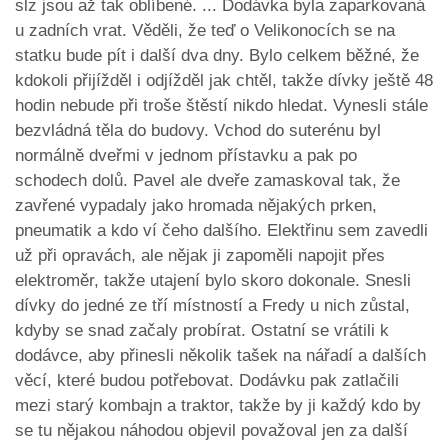
slz jsou až tak oblíbené. ... Dodávka byla zaparkovaná
u zadních vrat. Věděli, že teď o Velikonocích se na
statku bude pít i další dva dny. Bylo celkem běžné, že
kdokoli přijížděl i odjížděl jak chtěl, takže dívky ještě 48
hodin nebude při troše štěstí nikdo hledat. Vynesli stále
bezvládná těla do budovy. Vchod do suterénu byl
normálně dveřmi v jednom přístavku a pak po
schodech dolů. Pavel ale dveře zamaskoval tak, že
zavřené vypadaly jako hromada nějakých prken,
pneumatik a kdo ví čeho dalšího. Elektřinu sem zavedli
už při opravách, ale nějak ji zapoměli napojit přes
elektroměr, takže utajení bylo skoro dokonale. Snesli
dívky do jedné ze tří místností a Fredy u nich zůstal,
kdyby se snad začaly probírat. Ostatní se vrátili k
dodávce, aby přinesli několik tašek na nářadí a dalších
věcí, které budou potřebovat. Dodávku pak zatlačili
mezi starý kombajn a traktor, takže by ji každý kdo by
se tu nějakou náhodou objevil považoval jen za další