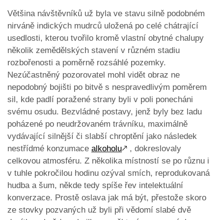
Většina návštěvníků už byla ve stavu silně podobném
nirváně indických mudrců uložená po celé chátrající
usedlosti, kterou tvořilo kromě vlastní obytné chalupy
několik zemědělských stavení v různém stadiu
rozbořenosti a poměrně rozsáhlé pozemky.
Nezúčastněný pozorovatel mohl vidět obraz ne
nepodobný bojišti po bitvě s nespravedlivým poměrem
sil, kde padlí poražené strany byli v poli ponecháni
svému osudu. Bezvládné postavy, jenž byly bez ladu
poházené po neudržovaném trávníku, maximálně
vydávající silnější či slabší chroptění jako následek
nestřídmé konzumace
alkoholu
🡕
, dokreslovaly
celkovou atmosféru. Z několika místností se po různu i
v tuhle pokročilou hodinu ozýval smích, reprodukovaná
hudba a šum, někde tedy spíše řev intelektuální
konverzace. Prostě oslava jak má být, přestože skoro
ze stovky pozvaných už byli při vědomí slabé dvě