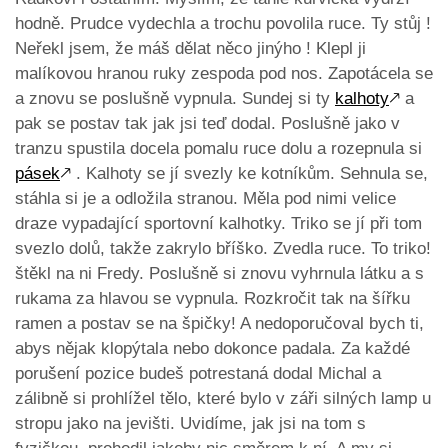
hodně. Prudce vydechla a trochu povolila ruce. Ty stůj !
Neřekl jsem, že máš dělat něco jinýho ! Klepl ji
malíkovou hranou ruky zespoda pod nos. Zapotácela se
a znovu se poslušně vypnula. Sundej si ty
kalhoty
🡕
a
pak se postav tak jak jsi teď dodal. Poslušně jako v
tranzu spustila docela pomalu ruce dolu a rozepnula si
pásek
🡕
. Kalhoty se jí svezly ke kotníkům. Sehnula se,
stáhla si je a odložila stranou. Měla pod nimi velice
draze vypadající sportovní kalhotky. Triko se jí při tom
svezlo dolů, takže zakrylo bříško. Zvedla ruce. To triko!
štěkl na ni Fredy. Poslušně si znovu vyhrnula látku a s
rukama za hlavou se vypnula. Rozkročit tak na šířku
ramen a postav se na špičky! A nedoporučoval bych ti,
abys nějak klopýtala nebo dokonce padala. Za každé
porušení pozice budeš potrestaná dodal Michal a
zálibně si prohlížel tělo, které bylo v záři silných lamp u
stropu jako na jevišti. Uvidíme, jak jsi na tom s