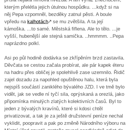
kterým přelétla jejich útulnou hospůdku. ...když si na
něj Pepa vzpomněl, bezděky zatnul pěsti. A boule
vpředu na
kalhotách
🡕
se mu zvětšila. A ta její
kámoška. ...to samé. Městská fiflena. Ale to tělo. ...je
vyšší, hubenější ale stejná samička. ..hmmmm. ..Pepa
naprázdno polkl.
Asi po půl hodině dodávka se zkřípěním brzd zastavila.
Děvčata se cestou začala probírat, ale pár kapek éteru
na hadru přes obličej je spolehlivě zase uzemnilo. Řidič
zajel dozadu za napohled opuštěnou halu, která byla
nejspíš součástí zaniklého bývalého JZD. I ve tmě bylo
vidět, jak se vedle ní tyčí sila, oprýskaná a orezlá, jako
připomínka minulých zlatých kolektivních časů. Byl to
jeden z bývalých kravínů, které si kdosi chtěl
privatizovat, a tak je za ještě družstevní peníze nechal
vyklidit, poopravit a pak po změně Národního výboru na