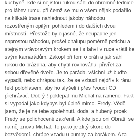
kuchyně, kde si nejistou rukou sáhl do ohromné lednice
pro láhev rumu, při čemž se mu o všem nějak podařilo
na klikaté trase nahlédnout jakoby náhodou
rozostřeným opilým pohledem i do dalších dvou
místností. Přestože bylo jasné, že neupadne jen
naprostou náhodou, prošel chalupu poměrně potichu a
stejným vrávoravým krokem se i s lahví v ruce vrátil ke
svým kamarádům. Zakopl při tom o práh a jak sáhl
rukou do prázdna, aby chytil rovnováhu, přivřel za
sebou dřevěné dveře. Je to paráda, všichni už buďto
vypadli, nebo chrápou tak, že se vzbudí nejdřív k ránu
řekl polohlasem, aby ho slyšeli i přes řvoucí CD
přehrávač. Dobrý ! poklepal mu Michal na rameno. Fakt
si vypadal jako kdybys byl úplně mimo, Fredy. Věděl
jsem, že je na tebe spolehnutí. dodal a hubený prcek
Fredy se polichoceně zakřenil. A kde jsou oni Obrátil se
na něj znovu Michal. To pako je zlitý skoro do
bezvědomí, chrápe vzadu u pumpy za barákem. A ta