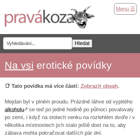
Menu ☰
Na vsi
erotické povídky
📑 Tato povídka má více částí:
Zobrazit obsah
.
Mejdan byl v plném proudu. Prázdné láhve od vypitého
alkoholu
🡕
se teď po jedné hodině po půlnoci povalovaly
po zemi, i když na stolech venku na rozlehlém dvoře i v
několika místnostech jich stalo ještě dost na to, aby
zábava mohla pokračovat dalších pár dní.