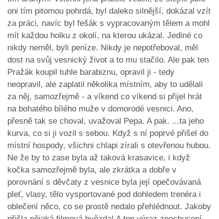
oni tím pitomou pohrdá, byl daleko silnější, dokázal vzít
za práci, navíc byl fešák s vypracovaným tělem a mohl
mít každou holku z okolí, na kterou ukázal. Jediné co
nikdy neměl, byli peníze. Nikdy je nepotřeboval, měl
dost na svůj vesnický život a to mu stačilo. Ale pak ten
Pražák koupil tuhle barabiznu, opravil ji - tedy
neopravil, ale zaplatil několika místním, aby to udělali
za něj, samozřejmě - a víkend co víkend si přijel hrát
na bohatého bílého muže v domorodé vesnici. Ano,
přesně tak se choval, uvažoval Pepa. A pak. ...ta jeho
kurva, co si ji vozil s sebou. Když s ní poprvé přišel do
místní hospody, všichni chlapi zírali s otevřenou hubou.
Ne že by to zase byla až taková krasavice, i když
kočka samozřejmě byla, ale zkrátka a dobře v
porovnání s děvčaty z vesnice byla její opečovávaná
pleť, vlasy, tělo vysportované pod dohledem trenéra i
oblečení něco, co se prostě nedalo přehlédnout. Jakoby
přišla nějaká filmová hvězda! A ten výraz znechucení,