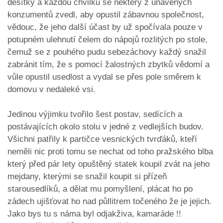
desítky a každou chvilku se některý z unavených
konzumentů zvedl, aby opustil zábavnou společnost,
vědouc, že jeho další účast by už spočívala pouze v
potupném ulehnutí čelem do nápojů rozlitých po stole,
čemuž se z pouhého pudu sebezáchovy každý snažil
zabránit tím, že s pomocí žalostných zbytků vědomí a
vůle opustil usedlost a vydal se přes pole směrem k
domovu v nedaleké vsi.
Jedinou výjimku tvořilo šest postav, sedících a
postávajících okolo stolu v jedné z vedlejších budov.
Všichni patřily k partičce vesnických tvrďáků, kteří
neměli nic proti tomu se nechat od toho pražského blba
který před pár lety opuštěný statek koupil zvát na jeho
mejdany, kterými se snažil koupit si přízeň
starousedlíků, a dělat mu pomyšlení, plácat ho po
zádech ujišťovat ho nad půllitrem točeného že je jejich.
Jako bys tu s náma byl odjakživa, kamaráde !!