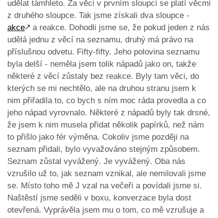
udělat támhleto. Za věci v prvním sloupci se platí věcmi
z druhého sloupce. Tak jsme získali dva sloupce -
akce
🡕
a reakce. Dohodli jsme se, že pokud jeden z nás
udělá jednu z věcí na seznamu, druhý má právo na
příslušnou odvetu. Fifty-fifty. Jeho polovina seznamu
byla delší - neměla jsem tolik nápadů jako on, takže
některé z věcí zůstaly bez reakce. Byly tam věci, do
kterých se mi nechtělo, ale na druhou stranu jsem k
nim přiřadila to, co bych s ním moc ráda provedla a co
jeho nápad vyrovnalo. Některé z nápadů byly tak drsné,
že jsem k nim musela přidat několik papírků, než nám
to přišlo jako fér výměna. Cokoliv jsme později na
seznam přidali, bylo vyvažováno stejným způsobem.
Seznam zůstal vyvážený. Je vyvážený. Oba nás
vzrušilo už to, jak seznam vznikal, ale nemilovali jsme
se. Místo toho mě J vzal na večeři a povídali jsme si.
Naštěstí jsme seděli v boxu, konverzace byla dost
otevřená. Vyprávěla jsem mu o tom, co mě vzrušuje a