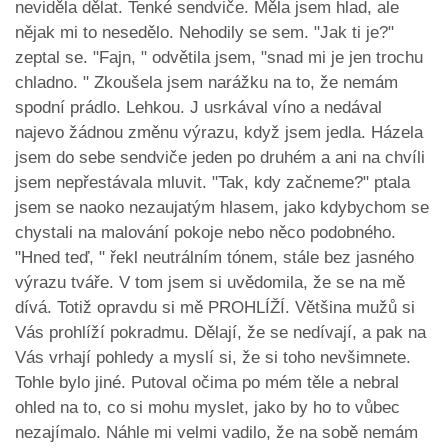
neviděla dělat. Tenké sendviče. Měla jsem hlad, ale
nějak mi to nesedělo. Nehodily se sem. "Jak ti je?"
zeptal se. "Fajn, " odvětila jsem, "snad mi je jen trochu
chladno. " Zkoušela jsem narážku na to, že nemám
spodní prádlo. Lehkou. J usrkával víno a nedával
najevo žádnou změnu výrazu, když jsem jedla. Házela
jsem do sebe sendviče jeden po druhém a ani na chvíli
jsem nepřestávala mluvit. "Tak, kdy začneme?" ptala
jsem se naoko nezaujatým hlasem, jako kdybychom se
chystali na malování pokoje nebo něco podobného.
"Hned teď, " řekl neutrálním tónem, stále bez jasného
výrazu tváře. V tom jsem si uvědomila, že se na mě
dívá. Totiž opravdu si mě PROHLÍŽÍ. Většina mužů si
Vás prohlíží pokradmu. Dělají, že se nedívají, a pak na
Vás vrhají pohledy a myslí si, že si toho nevšimnete.
Tohle bylo jiné. Putoval očima po mém těle a nebral
ohled na to, co si mohu myslet, jako by ho to vůbec
nezajímalo. Náhle mi velmi vadilo, že na sobě nemám