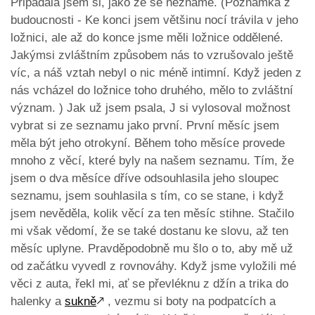
Připadala jsem si, jako že se neznáme. (Poznámka z
budoucnosti - Ke konci jsem většinu nocí trávila v jeho
ložnici, ale až do konce jsme měli ložnice oddělené.
Jakýmsi zvláštním způsobem nás to vzrušovalo ještě
víc, a náš vztah nebyl o nic méně intimní. Když jeden z
nás vcházel do ložnice toho druhého, mělo to zvláštní
význam. ) Jak už jsem psala, J si vylosoval možnost
vybrat si ze seznamu jako první. První měsíc jsem
měla být jeho otrokyní. Během toho měsíce provede
mnoho z věcí, které byly na našem seznamu. Tím, že
jsem o dva měsíce dříve odsouhlasila jeho sloupec
seznamu, jsem souhlasila s tím, co se stane, i když
jsem nevěděla, kolik věcí za ten měsíc stihne. Stačilo
mi však vědomí, že se také dostanu ke slovu, až ten
měsíc uplyne. Pravděpodobně mu šlo o to, aby mě už
od začátku vyvedl z rovnováhy. Když jsme vyložili mé
věci z auta, řekl mi, ať se převléknu z džín a trika do
halenky a
sukně
🡕
, vezmu si boty na podpatcích a