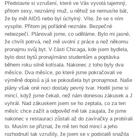
Představte si vzrušení, které ve Vás vyvolá tajemný,
přitom sexy, neznámý muž, u něhož se nemusíte bát,
že by měl AIDS nebo byl úchylný. Víte, že se s ním
vyspíte. Přitom jej pořádně neznáte. Bezpečné
nebezpečí. Plánovali jsme, co uděláme. Bylo mi jasné,
že chvíli potrvá, než mě uvolní z práce a než někomu
pronajmu svůj byt. V části Chicaga, kde jsem bydlela,
bylo dost bytů pronajímáno studentům a poptávka
během roku silně kolísala. Nakonec z toho byly dva
měsíce. Dva měsíce, po které jsme pokračovali ve
výměně dopisů a já se pokoušela byt pronajmout. Naše
plány však oné noci dostaly pevný tvar. Hodili jsme si
mincí, když jsme čekali, než nám donesou zákusek a J
vyhrál. Nad zákuskem jsem se ho zeptala, co za ten
měsíc chce zažít a odpověď mě tak zaujala, že jsme
nakonec v restauraci zůstali až do zavíračky a probírali
to. Musím se přiznat, že mě ten hod mincí a jeho
rozhodnutí tak vzrušily, že jsem se v podstatě snažila