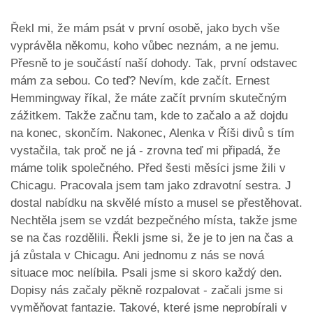
Řekl mi, že mám psát v první osobě, jako bych vše
vyprávěla někomu, koho vůbec neznám, a ne jemu.
Přesně to je součástí naší dohody. Tak, první odstavec
mám za sebou. Co teď? Nevím, kde začít. Ernest
Hemmingway říkal, že máte začít prvním skutečným
zážitkem. Takže začnu tam, kde to začalo a až dojdu
na konec, skončím. Nakonec, Alenka v Říši divů s tím
vystačila, tak proč ne já - zrovna teď mi připadá, že
máme tolik společného. Před šesti měsíci jsme žili v
Chicagu. Pracovala jsem tam jako zdravotní sestra. J
dostal nabídku na skvělé místo a musel se přestěhovat.
Nechtěla jsem se vzdát bezpečného místa, takže jsme
se na čas rozdělili. Řekli jsme si, že je to jen na čas a
já zůstala v Chicagu. Ani jednomu z nás se nová
situace moc nelíbila. Psali jsme si skoro každý den.
Dopisy nás začaly pěkně rozpalovat - začali jsme si
vyměňovat fantazie. Takové, které jsme neprobírali v