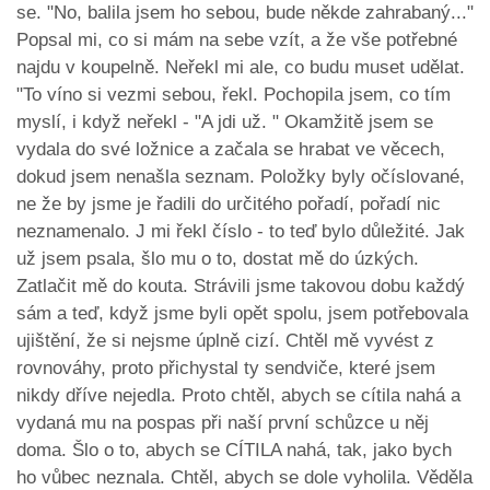
se. "No, balila jsem ho sebou, bude někde zahrabaný..."
Popsal mi, co si mám na sebe vzít, a že vše potřebné
najdu v koupelně. Neřekl mi ale, co budu muset udělat.
"To víno si vezmi sebou, řekl. Pochopila jsem, co tím
myslí, i když neřekl - "A jdi už. " Okamžitě jsem se
vydala do své ložnice a začala se hrabat ve věcech,
dokud jsem nenašla seznam. Položky byly očíslované,
ne že by jsme je řadili do určitého pořadí, pořadí nic
neznamenalo. J mi řekl číslo - to teď bylo důležité. Jak
už jsem psala, šlo mu o to, dostat mě do úzkých.
Zatlačit mě do kouta. Strávili jsme takovou dobu každý
sám a teď, když jsme byli opět spolu, jsem potřebovala
ujištění, že si nejsme úplně cizí. Chtěl mě vyvést z
rovnováhy, proto přichystal ty sendviče, které jsem
nikdy dříve nejedla. Proto chtěl, abych se cítila nahá a
vydaná mu na pospas při naší první schůzce u něj
doma. Šlo o to, abych se CÍTILA nahá, tak, jako bych
ho vůbec neznala. Chtěl, abych se dole vyholila. Věděla