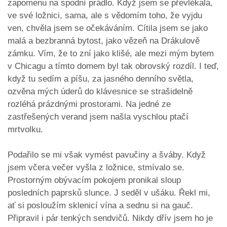
zapomenu na spodní prádlo. Když jsem se převlékala,
ve své ložnici, sama, ale s vědomím toho, že vyjdu
ven, chvěla jsem se očekáváním. Cítila jsem se jako
malá a bezbranná bytost, jako vězeň na Drákulově
zámku. Vím, že to zní jako klišé, ale mezi mým bytem
v Chicagu a tímto domem byl tak obrovský rozdíl. I teď,
když tu sedím a píšu, za jasného denního světla,
ozvěna mých úderů do klávesnice se strašidelně
rozléhá prázdnými prostorami. Na jedné ze
zastřešených verand jsem našla vyschlou ptačí
mrtvolku.
Podařilo se mi však vymést pavučiny a šváby. Když
jsem včera večer vyšla z ložnice, stmívalo se.
Prostorným obývacím pokojem pronikal sloup
posledních paprsků slunce. J seděl v ušáku. Řekl mi,
ať si posloužím sklenicí vína a sednu si na gauč.
Připravil i pár tenkých sendvičů. Nikdy dřív jsem ho je