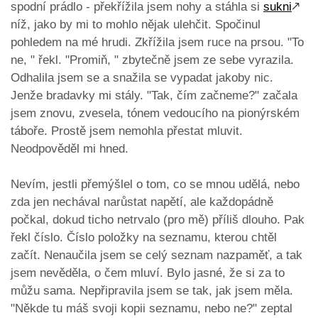
spodní prádlo - překřížila jsem nohy a stáhla si
sukni
🡕
níž, jako by mi to mohlo nějak ulehčit. Spočinul
pohledem na mé hrudi. Zkřížila jsem ruce na prsou. "To
ne, " řekl. "Promiň, " zbytečně jsem ze sebe vyrazila.
Odhalila jsem se a snažila se vypadat jakoby nic.
Jenže bradavky mi stály. "Tak, čím začneme?" začala
jsem znovu, zvesela, tónem vedoucího na pionýrském
táboře. Prostě jsem nemohla přestat mluvit.
Neodpověděl mi hned.
Nevím, jestli přemýšlel o tom, co se mnou udělá, nebo
zda jen nechával narůstat napětí, ale každopádně
počkal, dokud ticho netrvalo (pro mě) příliš dlouho. Pak
řekl číslo. Číslo položky na seznamu, kterou chtěl
začít. Nenaučila jsem se celý seznam nazpaměť, a tak
jsem nevěděla, o čem mluví. Bylo jasné, že si za to
můžu sama. Nepřipravila jsem se tak, jak jsem měla.
"Někde tu máš svoji kopii seznamu, nebo ne?" zeptal