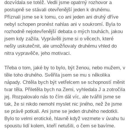
dozvídala se totéž. Vedli jsme opatrný rozhovor a
postupně se stávali otevřenější jeden k druhému.
Přiznali jsme se k tomu, co ani jeden ani druhý dříve
nebyl schopen pronést nahlas ani v soukromí. Byla to
rozhodně nejotevřenější debata o mých touhách, jakou
jsem kdy zažila. Vyprávěli jsme si o věcech, které
nešly uskutečnit, ale umožňovaly druhému vhled do
nitra vypravěče, jeho motivaci.
Třeba o tom, jaké by to bylo, být ženou, nebo mužem, v
těle toho druhého. Svěřila jsem se mu s několika
nápady. Chtěla bych být vetřelcem se schopností měnit
tvar těla. Přiletěla bych na Zemi, vyhledala J a zotročila
jej. Rozpalovalo nás to čím dál víc, ale tvářili jsme se
tak, že si nikdo nemohl myslet nic jiného, než že jsme
se právě potkali. Ani jsme se jeden druhého nedotkli.
Bylo to velmi erotické, hlavně když vezmete v úvahu tu
spoustu lidí kolem, kteří netušili, o čem se bavíme.