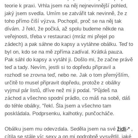
teorie k praxi. Vrhla jsem na něj nejnevinnější pohled,
jaký jsem svedla. Umím se zatvářit tak nevinně, že z
toho přímo čiší výzva. Pochopil, proč se na něj tak
dívám. J řekl, že počká, až spolu budeme někde na
veřejnosti, třeba v restauraci (mráz mi přejel po
zádech) a pak sáhne do kapsy a vytáhne obálku. Teď to
byl on, kdo se na mě zpříma zadíval. Krátká pauza.
Pak sáhl do kapsy a vytáhl ji. Došlo mi, že začne právě
teď a tady. Nevím, jestli si to dopředu připravil a
rozhodl se zrovna teď, nebo ne. Jak o tom přemýšlím,
určitě to musel připravit dopředu, protože z obálky
vyjmul pár listů, dříve než mi ji podal. "Půjdeš na
záchod a všechno spodní prádlo, co máš na sobě, dáš
do téhle obálky, "řekl. Šla jsem a všechno tam
poskládala. Podprsenku, kalhotky, punčocháče.
Obálku jsem mu odevzdala. Seděla jsem na své
židli
🡕
,
cítila se stále víc sexy a on mi podrobně vysvětlil, jaké