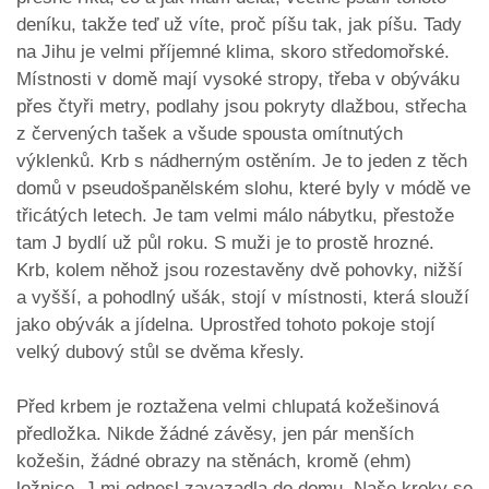
deníku, takže teď už víte, proč píšu tak, jak píšu. Tady
na Jihu je velmi příjemné klima, skoro středomořské.
Místnosti v domě mají vysoké stropy, třeba v obýváku
přes čtyři metry, podlahy jsou pokryty dlažbou, střecha
z červených tašek a všude spousta omítnutých
výklenků. Krb s nádherným ostěním. Je to jeden z těch
domů v pseudošpanělském slohu, které byly v módě ve
třicátých letech. Je tam velmi málo nábytku, přestože
tam J bydlí už půl roku. S muži je to prostě hrozné.
Krb, kolem něhož jsou rozestavěny dvě pohovky, nižší
a vyšší, a pohodlný ušák, stojí v místnosti, která slouží
jako obývák a jídelna. Uprostřed tohoto pokoje stojí
velký dubový stůl se dvěma křesly.
Před krbem je roztažena velmi chlupatá kožešinová
předložka. Nikde žádné závěsy, jen pár menších
kožešin, žádné obrazy na stěnách, kromě (ehm)
ložnice. J mi odnesl zavazadla do domu. Naše kroky se