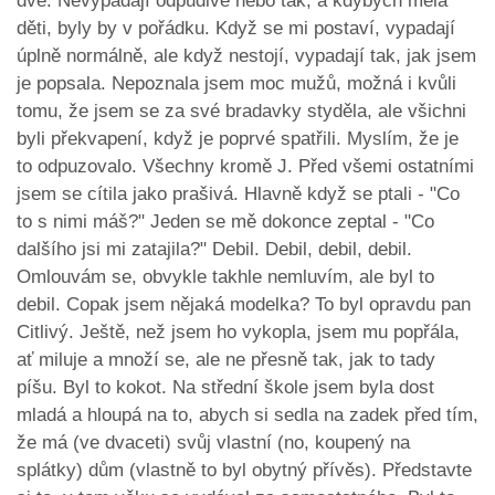
dvě. Nevypadají odpudivě nebo tak, a kdybych měla
děti, byly by v pořádku. Když se mi postaví, vypadají
úplně normálně, ale když nestojí, vypadají tak, jak jsem
je popsala. Nepoznala jsem moc mužů, možná i kvůli
tomu, že jsem se za své bradavky styděla, ale všichni
byli překvapení, když je poprvé spatřili. Myslím, že je
to odpuzovalo. Všechny kromě J. Před všemi ostatními
jsem se cítila jako prašivá. Hlavně když se ptali - "Co
to s nimi máš?" Jeden se mě dokonce zeptal - "Co
dalšího jsi mi zatajila?" Debil. Debil, debil, debil.
Omlouvám se, obvykle takhle nemluvím, ale byl to
debil. Copak jsem nějaká modelka? To byl opravdu pan
Citlivý. Ještě, než jsem ho vykopla, jsem mu popřála,
ať miluje a množí se, ale ne přesně tak, jak to tady
píšu. Byl to kokot. Na střední škole jsem byla dost
mladá a hloupá na to, abych si sedla na zadek před tím,
že má (ve dvaceti) svůj vlastní (no, koupený na
splátky) dům (vlastně to byl obytný přívěs). Představte