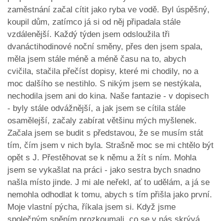
zaměstnání začal cítit jako ryba ve vodě. Byl úspěšný,
koupil dům, zatímco já si od něj připadala stále
vzdálenější. Každý týden jsem odsloužila tři
dvanáctihodinové noční směny, přes den jsem spala,
měla jsem stále méně a méně času na to, abych
cvičila, stačila přečíst dopisy, které mi chodily, no a
moc dalšího se nestihlo. S nikým jsem se nestýkala,
nechodila jsem ani do kina. Naše fantazie - v dopisech
- byly stále odvážnější, a jak jsem se cítila stále
osamělejší, začaly zabírat většinu mých myšlenek.
Začala jsem se budit s představou, že se musím stát
tím, čím jsem v nich byla. Strašně moc se mi chtělo být
opět s J. Přestěhovat se k němu a žít s ním. Mohla
jsem se vykašlat na práci - jako sestra bych snadno
našla místo jinde. J mi ale neřekl, ať to udělám, a já se
nemohla odhodlat k tomu, abych s tím přišla jako první.
Moje vlastní pýcha, říkala jsem si. Když jsme
společným sněním prozkoumali, co se v nás skrývá,