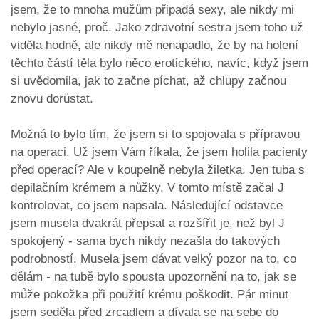
jsem, že to mnoha mužům připadá sexy, ale nikdy mi
nebylo jasné, proč. Jako zdravotní sestra jsem toho už
viděla hodně, ale nikdy mě nenapadlo, že by na holení
těchto částí těla bylo něco erotického, navíc, když jsem
si uvědomila, jak to začne píchat, až chlupy začnou
znovu dorůstat.
Možná to bylo tím, že jsem si to spojovala s přípravou
na operaci. Už jsem Vám říkala, že jsem holila pacienty
před operací? Ale v koupelně nebyla žiletka. Jen tuba s
depilačním krémem a nůžky. V tomto místě začal J
kontrolovat, co jsem napsala. Následující odstavce
jsem musela dvakrát přepsat a rozšířit je, než byl J
spokojený - sama bych nikdy nezašla do takových
podrobností. Musela jsem dávat velký pozor na to, co
dělám - na tubě bylo spousta upozornění na to, jak se
může pokožka při použití krému poškodit. Pár minut
jsem seděla před zrcadlem a dívala se na sebe do