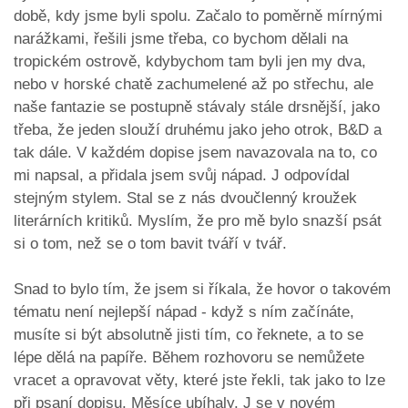
době, kdy jsme byli spolu. Začalo to poměrně mírnými
narážkami, řešili jsme třeba, co bychom dělali na
tropickém ostrově, kdybychom tam byli jen my dva,
nebo v horské chatě zachumelené až po střechu, ale
naše fantazie se postupně stávaly stále drsnější, jako
třeba, že jeden slouží druhému jako jeho otrok, B&D a
tak dále. V každém dopise jsem navazovala na to, co
mi napsal, a přidala jsem svůj nápad. J odpovídal
stejným stylem. Stal se z nás dvoučlenný kroužek
literárních kritiků. Myslím, že pro mě bylo snazší psát
si o tom, než se o tom bavit tváří v tvář.
Snad to bylo tím, že jsem si říkala, že hovor o takovém
tématu není nejlepší nápad - když s ním začínáte,
musíte si být absolutně jisti tím, co řeknete, a to se
lépe dělá na papíře. Během rozhovoru se nemůžete
vracet a opravovat věty, které jste řekli, tak jako to lze
při psaní dopisu. Měsíce ubíhaly. J se v novém