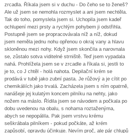
zrcadla. Říkala jsem si v duchu - Do čeho se to ženeš?
Ale už jsem se nemohla rozmyslet a ani jsem nechtěla.
Tak do toho, pomyslela jsem si. Uchopila jsem kadeř
ochlupení mezi prsty a rychlým pohybem ji odstřihla.
Postupně jsem se propracovávala níž a níž, dokud
jsem neměla jednu nohu opřenou o okraj vany a hlavu
skloněnou mezi nohy. Když jsem skončila a narovnala
se, zůstalo sotva viditelné strniště. Teď jsem vypadala
nahá. Prohlížela jsem se v zrcadle a říkala si, jestli to
je to, co J chtěl - holá nahota. Depilační krém se
prodává v tubě jako zubní pasta. Je růžový a je cítit po
chemikáliích jako trvalá. Zacházela jsem s ním opatrně,
nanášeje jej kulatým koncem pilníku na nehty, jako
nožem na máslo. Řídila jsem se návodem a počkala po
dobu uvedenou na obalu, s nohama roztaženýma,
abych se nepopálila. Pak jsem vrstvu krému
seškrábala pilníkem - pokud počkáte, až krém
zapůsobí, opravdu účinkuje. Nevím proč, ale pár chlupů