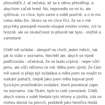
přesvědčit J, ať nečeká, až se k němu přestěhuji, a
abychom začali hned. No, nepovedlo se mi to, ale
zjišťovat, co chce, bylo samo o sobě poučné, a o to mu
celou dobu šlo. Skoro se mi chce říct, že se z mé
psychiky postupně muselo sloupat mnoho vrstev, zní to
hrozně, ale ve skutečnosti to přesně tak bylo - složité a
zamotané.
Chtěl mě ovládat - alespoň na chvíli, jeden měsíc, tak
jak to stálo v seznamu. Nechtěl ale, abych se trpně
podřizovala - očekával, že se budu vzpírat - nejen vůči
jemu, ale vůči něčemu ve mě. Měla jsem zjistit, že část
mě samé si přeje být ovládána a měla jsem se snažit to
nutkání potlačit, stejně jako jsem měla bojovat proti
fyzickým prostředkům ovládání, které povoloval zápis
na seznamu. Jak říkám, bylo to celé zamotané. Chtěl,
abych sama v sobě hledala tyto sklony a zjistila, zda se
mohou dostat na povrch, podobně jako herečka hledá