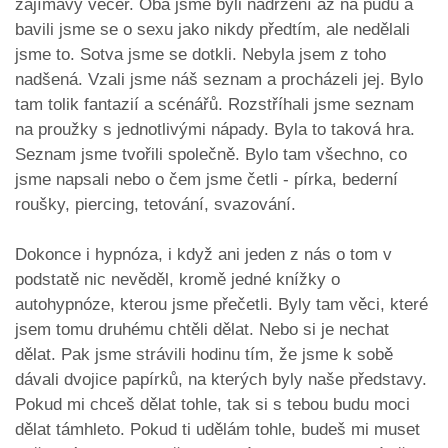
zajímavý večer. Oba jsme byli nadržení až na půdu a
bavili jsme se o sexu jako nikdy předtím, ale nedělali
jsme to. Sotva jsme se dotkli. Nebyla jsem z toho
nadšená. Vzali jsme náš seznam a procházeli jej. Bylo
tam tolik fantazií a scénářů. Rozstříhali jsme seznam
na proužky s jednotlivými nápady. Byla to taková hra.
Seznam jsme tvořili společně. Bylo tam všechno, co
jsme napsali nebo o čem jsme četli - pírka, bederní
roušky, piercing, tetování, svazování.
Dokonce i hypnóza, i když ani jeden z nás o tom v
podstatě nic nevěděl, kromě jedné knížky o
autohypnóze, kterou jsme přečetli. Byly tam věci, které
jsem tomu druhému chtěli dělat. Nebo si je nechat
dělat. Pak jsme strávili hodinu tím, že jsme k sobě
dávali dvojice papírků, na kterých byly naše představy.
Pokud mi chceš dělat tohle, tak si s tebou budu moci
dělat támhleto. Pokud ti udělám tohle, budeš mi muset