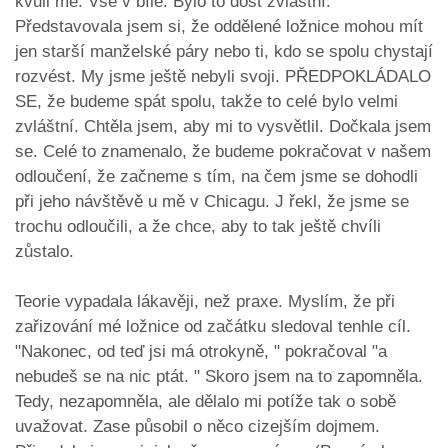
kvůli mě. Vše v bílé. Bylo to dost zvláštní.
Představovala jsem si, že oddělené ložnice mohou mít
jen starší manželské páry nebo ti, kdo se spolu chystají
rozvést. My jsme ještě nebyli svoji. PŘEDPOKLÁDALO
SE, že budeme spát spolu, takže to celé bylo velmi
zvláštní. Chtěla jsem, aby mi to vysvětlil. Dočkala jsem
se. Celé to znamenalo, že budeme pokračovat v našem
odloučení, že začneme s tím, na čem jsme se dohodli
při jeho návštěvě u mě v Chicagu. J řekl, že jsme se
trochu odloučili, a že chce, aby to tak ještě chvíli
zůstalo.
Teorie vypadala lákavěji, než praxe. Myslím, že při
zařizování mé ložnice od začátku sledoval tenhle cíl.
"Nakonec, od teď jsi má otrokyně, " pokračoval "a
nebudeš se na nic ptát. " Skoro jsem na to zapomněla.
Tedy, nezapomněla, ale dělalo mi potíže tak o sobě
uvažovat. Zase působil o něco cizejším dojmem.