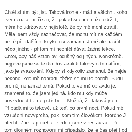
Chtěl si tím být jist. Taková ironie - máti a všichni, koho
jsem znala, mi říkali, že pokud si chci muže udržet,
mám ho udržovat v nejistotě, že by mě mohl ztratit.
Měla jsem vždy naznačovat, že mohu mít na každém
prstě pět dalších, kdykoli si zamanu. J mě ale naučil
něco jiného - přitom mi nechtěl dávat žádné lekce.
Chtěl, aby náš vztah byl odlišný od jiných. Konkrétně,
nejprve jsme se těžko dostávali k takovým tématům,
jako je svazování. Kdyby si kdykoliv zamanul, že najde
někoho, kdo mě nahradí, těžko se mu to podaří. Budu
pro něj nenahraditelná. Pokud to ve mě opravdu je,
znamená to, že jsem jediná, kdo mu kdy může
poskytnout to, co potřebuje. Možná, že taková jsem.
Připadá mi to takové, už teď, po první noci. Pokud mé
vzrušení nevyprchá, pak jsem tím člověkem, kterého J
hledal. Zpět k příběhu - seděli jsme v restauraci. Po
tom dlouhém rozhovoru mi připadalo, že je čas přejít od