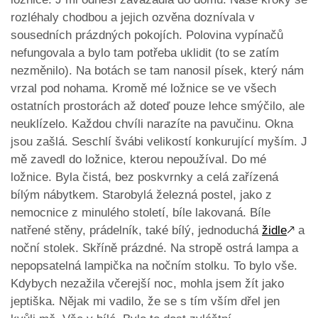
rozléhaly chodbou a jejich ozvěna doznívala v
sousedních prázdných pokojích. Polovina vypínačů
nefungovala a bylo tam potřeba uklidit (to se zatím
nezměnilo). Na botách se tam nanosil písek, který nám
vrzal pod nohama. Kromě mé ložnice se ve všech
ostatních prostorách až doteď pouze lehce smýčilo, ale
neuklízelo. Každou chvíli narazíte na pavučinu. Okna
jsou zašlá. Seschlí švábi velikostí konkurující myším. J
mě zavedl do ložnice, kterou nepoužíval. Do mé
ložnice. Byla čistá, bez poskvrnky a celá zařízená
bílým nábytkem. Starobylá železná postel, jako z
nemocnice z minulého století, bíle lakovaná. Bíle
natřené stěny, prádelník, také bílý, jednoduchá
židle
🡕
a
noční stolek. Skříně prázdné. Na stropě ostrá lampa a
nepopsatelná lampička na nočním stolku. To bylo vše.
Kdybych nezažila včerejší noc, mohla jsem žít jako
jeptiška. Nějak mi vadilo, že se s tím vším dřel jen