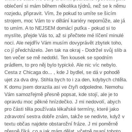
oblečení si mám během několika týdnů, než se k němu
rozjedu, připravit. Vím, že pokud to umíte se šicím
strojem, moc Vám to v dělání kariéry nepomůže, ale já
to umím. A to NEJSEM domácí puťka - pokud si to
myslíte, přejde Vás to, až si přečtete mé líčení minulé
noci. Ale nejdřív Vám musím dovyprávět zbytek toho,
co jí předcházelo. Jen tak na okraj - Dodržel svůj slib a
ten večer se mě nedotkl. Ten kousek se spodním
prádlem, to pro něj bylo typické. Ale nic víc nebylo.
Cesta z Chicaga do... , kde J bydlel, se dá v pohodě
ujet za dva dny. Stihla bych to i za den, kdybych chtěla.
K domu jsem dorazila asi ve čtyři odpoledne. Nemohu
Vám samozřejmě přesně popsat, kde stojí, ale je to
opravdu moc pěkné hnízdečko. J mi nedovolí, abych
pro části těla používala lékařské termíny, které jako
zdravotní sestra dobře znám, takže se nedivte, když v
textu občas najdete obstarožní fráze. J mi poměrně
přesně říká, co a jak mám dělat, včetně psaní tohoto