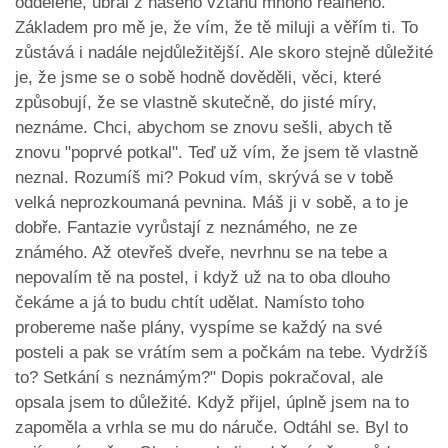
odděleně, ubral z našeho vztahu mnoho reálného.
Základem pro mě je, že vím, že tě miluji a věřím ti. To
zůstává i nadále nejdůležitější. Ale skoro stejně důležité
je, že jsme se o sobě hodně dověděli, věci, které
způsobují, že se vlastně skutečně, do jisté míry,
neznáme. Chci, abychom se znovu sešli, abych tě
znovu "poprvé potkal". Teď už vím, že jsem tě vlastně
neznal. Rozumíš mi? Pokud vím, skrývá se v tobě
velká neprozkoumaná pevnina. Máš ji v sobě, a to je
dobře. Fantazie vyrůstají z neznámého, ne ze
známého. Až otevřeš dveře, nevrhnu se na tebe a
nepovalím tě na postel, i když už na to oba dlouho
čekáme a já to budu chtít udělat. Namísto toho
probereme naše plány, vyspíme se každý na své
posteli a pak se vrátím sem a počkám na tebe. Vydržíš
to? Setkání s neznámým?" Dopis pokračoval, ale
opsala jsem to důležité. Když přijel, úplně jsem na to
zapoměla a vrhla se mu do náruče. Odtáhl se. Byl to