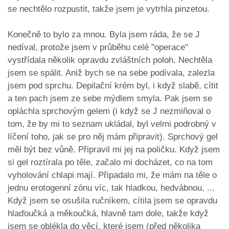
se nechtělo rozpustit, takže jsem je vytrhla pinzetou.
Konečně to bylo za mnou. Byla jsem ráda, že se J
nedíval, protože jsem v průběhu celé "operace"
vystřídala několik opravdu zvláštních poloh. Nechtěla
jsem se spálit. Aniž bych se na sebe podívala, zalezla
jsem pod sprchu. Depilační krém byl, i když slabě, cítit
a ten pach jsem ze sebe mýdlem smyla. Pak jsem se
opláchla sprchovým gelem (i když se J nezmiňoval o
tom, že by mi to seznam ukládal, byl velmi podrobný v
líčení toho, jak se pro něj mám připravit). Sprchový gel
měl být bez vůně. Připravil mi jej na poličku. Když jsem
si gel roztírala po těle, začalo mi docházet, co na tom
vyholování chlapi mají. Připadalo mi, že mám na těle o
jednu erotogenní zónu víc, tak hladkou, hedvábnou, ...
Když jsem se osušila ručníkem, cítila jsem se opravdu
hlaďoučká a měkoučká, hlavně tam dole, takže když
jsem se oblékla do věcí, které jsem (před několika