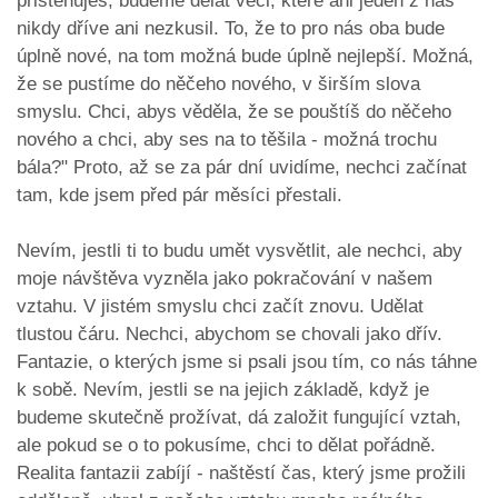
přistěhuješ, budeme dělat věci, které ani jeden z nás
nikdy dříve ani nezkusil. To, že to pro nás oba bude
úplně nové, na tom možná bude úplně nejlepší. Možná,
že se pustíme do něčeho nového, v širším slova
smyslu. Chci, abys věděla, že se pouštíš do něčeho
nového a chci, aby ses na to těšila - možná trochu
bála?" Proto, až se za pár dní uvidíme, nechci začínat
tam, kde jsem před pár měsíci přestali.
Nevím, jestli ti to budu umět vysvětlit, ale nechci, aby
moje návštěva vyzněla jako pokračování v našem
vztahu. V jistém smyslu chci začít znovu. Udělat
tlustou čáru. Nechci, abychom se chovali jako dřív.
Fantazie, o kterých jsme si psali jsou tím, co nás táhne
k sobě. Nevím, jestli se na jejich základě, když je
budeme skutečně prožívat, dá založit fungující vztah,
ale pokud se o to pokusíme, chci to dělat pořádně.
Realita fantazii zabíjí - naštěstí čas, který jsme prožili