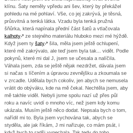
klínu. Šaty neměly vpředu ani šev, který by překážel
pohledu na mé pohlaví. Vše, co jej zakrývá, je těsná,
průsvitná a tenká látka. Vzadu byla tenká pružná
šňůrka, která napínala přední část šatů a vtlačovala
kalhoty
🡕
ze stejného materiálu hluboko mezi mé hýždě.
Když jsem ty
šaty
🡕
šila, měla jsem ještě ochlupení,
které mě zakrývalo, ale teď jsem byla tak... vidět. Podle
pokynů, které mi dal J, jsem se učesala a nalíčila.
Váhala jsem, zda se ještě nějak nezdržet, dávala jsem
si načas s líčením a úpravou zevnějšku a zkoumala se
v zrcadle. Udělala bych cokoliv, jen abych se nemusela
vrátit do obýváku, kde na mě čekal. Nechtěla jsem, aby
mě takhle viděl. Nebyli jsme spolu nazí už přes půl
roku a navíc uvidí o mnoho víc, než jsem kdy komu
ukázala. Musím ještě něco dodat. Nepsala bych o tom,
nařídil mi to. Byla jsem vychována tak, abych se
styděla, ale jak říkám, J mi nařizuje, co mám psát, i
když bych to radši vynechala. Tak tedy do toho.