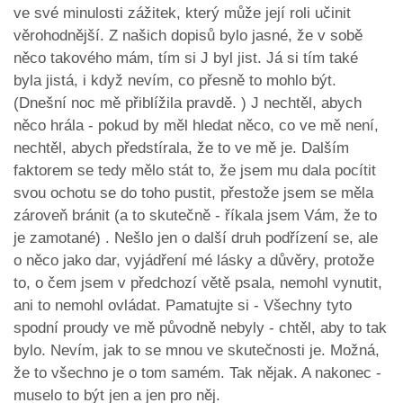
ve své minulosti zážitek, který může její roli učinit
věrohodnější. Z našich dopisů bylo jasné, že v sobě
něco takového mám, tím si J byl jist. Já si tím také
byla jistá, i když nevím, co přesně to mohlo být.
(Dnešní noc mě přiblížila pravdě. ) J nechtěl, abych
něco hrála - pokud by měl hledat něco, co ve mě není,
nechtěl, abych předstírala, že to ve mě je. Dalším
faktorem se tedy mělo stát to, že jsem mu dala pocítit
svou ochotu se do toho pustit, přestože jsem se měla
zároveň bránit (a to skutečně - říkala jsem Vám, že to
je zamotané) . Nešlo jen o další druh podřízení se, ale
o něco jako dar, vyjádření mé lásky a důvěry, protože
to, o čem jsem v předchozí větě psala, nemohl vynutit,
ani to nemohl ovládat. Pamatujte si - Všechny tyto
spodní proudy ve mě původně nebyly - chtěl, aby to tak
bylo. Nevím, jak to se mnou ve skutečnosti je. Možná,
že to všechno je o tom samém. Tak nějak. A nakonec -
muselo to být jen a jen pro něj.