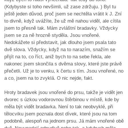
(Kdybyste si toho nevšimli, už zase zdržuju. ) Byl tu
ještě jeden důvod, proč jsem se nechtěla vrátit k J. Zní
to divně, když uvážíte, že už mě nahou viděl, ale cítila
jsem to přesně tak. Mám zvláštní bradavky. Vždycky
jsem se za ně hrozně styděla. Jsou vnořené.
Nedokážete si představit, jak dlouho jsem psala tato
dvě slova. Vždycky, když na to narazím, snažím se
přijít na to, co říct, aniž bych to na sebe řekla, ale
nakonec jsem skončila s dvěma slovy, které jste právě
přečetli. Už je to venku, k čertu s tím. Jsou vnořené, no
a co, jsem na to zvyklá. O nic nejde, fakt.
Hroty bradavek jsou vnořené do prsu, takže je vidět jen
dvorec s úzkou vodorovnou štěrbinou v místě, kde by
měla být vidět bradavka. Není to tak neobvyklé, při
tělocviku jsem poznala dost dívek, které jsou na tom
podobně, alespoň na jednom prsu. Já mám vnořené obě