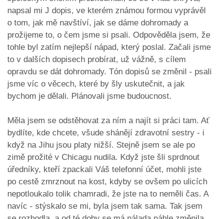
napsal mi J dopis, ve kterém známou formou vyprávěl
o tom, jak mě navštíví, jak se dáme dohromady a
prožijeme to, o čem jsme si psali. Odpověděla jsem, že
tohle byl zatím nejlepší nápad, který poslal. Začali jsme
to v dalších dopisech probírat, už vážně, s cílem
opravdu se dát dohromady. Tón dopisů se změnil - psali
jsme víc o věcech, které by šly uskutečnit, a jak
bychom je dělali. Plánovali jsme budoucnost.
Měla jsem se odstěhovat za ním a najít si práci tam. Ať
bydlíte, kde chcete, všude shánějí zdravotní sestry - i
když na Jihu jsou platy nižší. Stejně jsem se ale po
zimě prožité v Chicagu nudila. Když jste šli sprdnout
úředníky, kteří zpackali Váš telefonní účet, mohli jste
po cestě zmrznout na kost, kdyby se ovšem po ulicích
nepotloukalo tolik chamradi, že jste na to neměli čas. A
navíc - stýskalo se mi, byla jsem tak sama. Tak jsem
se rozhodla, a od té doby se má nálada náhle změnila.