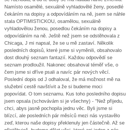
Namísto osamělé, sexuálně vyhladovělé ženy, posedlé
čekáním na dopisy a odpovídáním na ně, jsem se náhle
stala OPTIMISTICKOU, osamělou, sexuálně
vyhladovělou ženou, posedlou čekáním na dopisy a
odpovídáním na ně. Ještě než jsem se odstěhovala z
Chicaga, J mi napsal, že se u mě zastaví. Několik
posledních dopisů, které jsme si vyměnili, obsahovalo
dost dlouhý seznam fantazií. Každou odpovědí se
seznam prodloužil. Nakonec obsahoval téměř vše, o
čem jsme si dříve psali a navíc pár nových věcí.
Poslední dopis od J odhaloval, že má možnost mě na
služební cestě navštívit a že si budeme moci
popovídat. O tom seznamu. Kus toho posledního dopisu
jsem opsala (schovávám si je všechny) - "Než přijedu,
chci, abys jasně pochopila jednu věc. Byli jsme si
blízcí, ale posledních pár měsíců mezi nás vystavělo
zeď, kterou naše dopisy překlenuly jen částečně. Až se