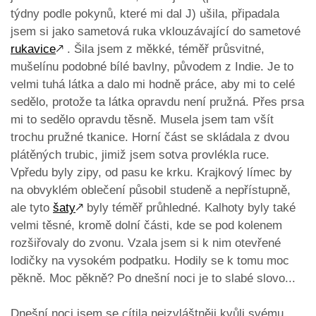
týdny podle pokynů, které mi dal J) ušila, připadala
jsem si jako sametová ruka vklouzávající do sametové
rukavice
🡕
. Šila jsem z měkké, téměř průsvitné,
mušelínu podobné bílé bavlny, původem z Indie. Je to
velmi tuhá látka a dalo mi hodně práce, aby mi to celé
sedělo, protože ta látka opravdu není pružná. Přes prsa
mi to sedělo opravdu těsně. Musela jsem tam všít
trochu pružné tkanice. Horní část se skládala z dvou
plátěných trubic, jimiž jsem sotva provlékla ruce.
Vpředu byly zipy, od pasu ke krku. Krajkový límec by
na obvyklém oblečení působil studeně a nepřístupně,
ale tyto
šaty
🡕
byly téměř průhledné. Kalhoty byly také
velmi těsné, kromě dolní části, kde se pod kolenem
rozšiřovaly do zvonu. Vzala jsem si k nim otevřené
lodičky na vysokém podpatku. Hodily se k tomu moc
pěkně. Moc pěkně? Po dnešní noci je to slabé slovo...
Dnešní noci jsem se cítila nejzvláštněji kvůli svému