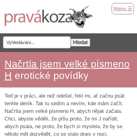
Menu ☰
Načrtla jsem velké písmeno
H
erotické povídky
Teď je v práci, ale než odešel, řekl mi, ať začnu psát
tenhle deník. Tak tu sedím a nevím, kde mám začít.
Načrtla jsem velké písmeno H, abych nějak začala.
Chci, abyste věděli, že píšu proto, že mi J nařídil,
abych psala, ne proto, že bych si myslela, že by se
někdo měl dozvědět, co se stalo dnes v noci.