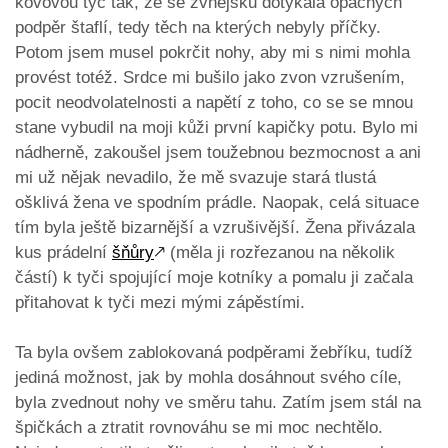
kovovou tyč tak, že se zvnějšku dotýkala opačných
podpěr štaflí, tedy těch na kterých nebyly příčky.
Potom jsem musel pokrčit nohy, aby mi s nimi mohla
provést totéž. Srdce mi bušilo jako zvon vzrušením,
pocit neodvolatelnosti a napětí z toho, co se se mnou
stane vybudil na moji kůži první kapičky potu. Bylo mi
nádherně, zakoušel jsem toužebnou bezmocnost a ani
mi už nějak nevadilo, že mě svazuje stará tlustá
ošklivá žena ve spodním prádle. Naopak, celá situace
tím byla ještě bizarnější a vzrušivější. Žena přivázala
kus prádelní
šňůry
🡕
(měla ji rozřezanou na několik
částí) k tyči spojující moje kotníky a pomalu ji začala
přitahovat k tyči mezi mými zápěstími.
Ta byla ovšem zablokovaná podpěrami žebříku, tudíž
jediná možnost, jak by mohla dosáhnout svého cíle,
byla zvednout nohy ve směru tahu. Zatím jsem stál na
špičkách a ztratit rovnováhu se mi moc nechtělo.