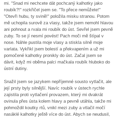
mi. "Snad mi nechcete dát pochcaný kalhotky jako
roubík?!" rozkřičel jsem se. "To přece nemůžete!"
"Otevři hubu, ty svině!" položila misku stranou. Potom
mě uchopila surově za vlasy, takže jsem nemohl hlavou
ani pohnout a rvala mi roubík do úst. Sevřel jsem pevně
zuby. To se jí nesmí povést! Pach moči mě štípal v
nose. Náhle pustila moje vlasy a stiskla silně moje
varlata. Vykřikl jsem bolestí a překvapením a už mi
pomočené kalhotky pronikly do úst. Začal jsem se
dávit, když mi oběma palci mačkala roubík hluboko do
ústní dutiny.
Snažil jsem se jazykem nepříjemné sousto vytlačit, ale
její prsty byly silnější. Navíc roubík v ústech rychle
zajistila proti vytlačení provazem, který mi dvakrát
ovinula přes ústa kolem hlavy a pevně utáhla, takže mi
pohmoždil koutky rtů, vnikl mezi zuby a vtlačil močí
nasáklé kalhotky ještě více do úst. Abych se neudusil,