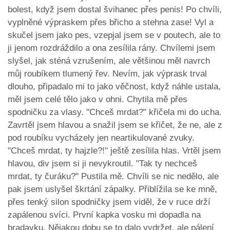
bolest, když jsem dostal švihanec přes penis! Po chvíli,
vyplněné výpraskem přes břicho a stehna zase! Vyl a
skučel jsem jako pes, vzepjal jsem se v poutech, ale to
ji jenom rozdráždilo a ona zesílila rány. Chvílemi jsem
slyšel, jak sténá vzrušením, ale většinou měl navrch
můj roubíkem tlumený řev. Nevím, jak výprask trval
dlouho, připadalo mi to jako věčnost, když náhle ustala,
měl jsem celé tělo jako v ohni. Chytila mě přes
spodničku za vlasy. "Chceš mrdat?" křičela mi do ucha.
Zavrtěl jsem hlavou a snažil jsem se křičet, že ne, ale z
pod roubíku vycházely jen neartikulované zvuky.
"Chceš mrdat, ty hajzle?!" ještě zesílila hlas. Vrtěl jsem
hlavou, div jsem si ji nevykroutil. "Tak ty nechceš
mrdat, ty čuráku?" Pustila mě. Chvíli se nic nedělo, ale
pak jsem uslyšel škrtání zápalky. Přiblížila se ke mně,
přes tenký silon spodničky jsem viděl, že v ruce drží
zapálenou svíci. První kapka vosku mi dopadla na
bradavku. Nějakou dobu se to dalo vydržet, ale pálení