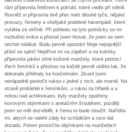
takovou trubkovou konstrukci se čtyřmi příčkami. Horní
rám připevnila řetězem k potrubí, které vedlo při stěně.
Rovněž si připravila dvě přes metr dlouhé tyče, nějaké
provazy, řemeny a všelijaké podobné harampádí, které
vytáhla ze skříně. Při pohledu na tyto pomůcky se mi
rozbušilo srdce a přestal jsem litovat, že jsem se sem
nechal nalákat. Budu pevně spoután! Moje nejtajnější
přání se splní! Nejdříve mi na zápěstí a na kotníky
připevnila jakési silné kožené manžety, které pomocí
třech řemínků s přezkou na každé pevně utáhla tak, že
dokonale přiléhaly ke končetinám. Zkusil jsem
nenápadně pootočit rukou v jedné z nich, ale marně. Na
straně protilehlé k řemínkům, u rukou na hřbetě a u
nohou nad achilovkami, byly manžety opatřeny
kovovými objímkami s aretačním šroubkem, později
jsem se měl dozvědět, k čemu to bude sloužit. Nařídila
mi, abych se nalehl zády ke schůdkům a ruce dal
dozadu. Potom prostrčila objímkami na manžetách