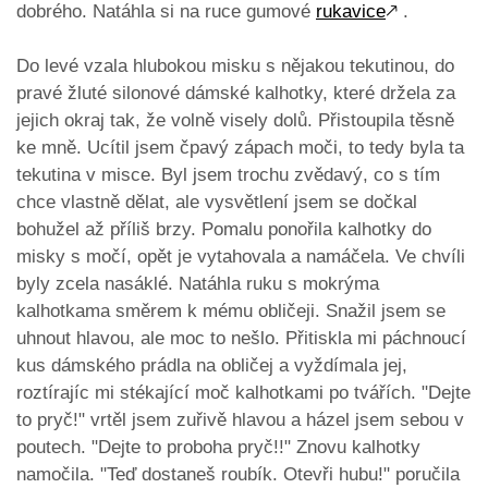
dobrého. Natáhla si na ruce gumové
rukavice
🡕
.
Do levé vzala hlubokou misku s nějakou tekutinou, do
pravé žluté silonové dámské kalhotky, které držela za
jejich okraj tak, že volně visely dolů. Přistoupila těsně
ke mně. Ucítil jsem čpavý zápach moči, to tedy byla ta
tekutina v misce. Byl jsem trochu zvědavý, co s tím
chce vlastně dělat, ale vysvětlení jsem se dočkal
bohužel až příliš brzy. Pomalu ponořila kalhotky do
misky s močí, opět je vytahovala a namáčela. Ve chvíli
byly zcela nasáklé. Natáhla ruku s mokrýma
kalhotkama směrem k mému obličeji. Snažil jsem se
uhnout hlavou, ale moc to nešlo. Přitiskla mi páchnoucí
kus dámského prádla na obličej a vyždímala jej,
roztírajíc mi stékající moč kalhotkami po tvářích. "Dejte
to pryč!" vrtěl jsem zuřivě hlavou a házel jsem sebou v
poutech. "Dejte to proboha pryč!!" Znovu kalhotky
namočila. "Teď dostaneš roubík. Otevři hubu!" poručila