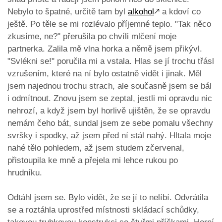
Nebylo to špatné, určitě tam byl
alkohol
🡕
a kdoví co
ještě. Po těle se mi rozlévalo příjemné teplo. "Tak něco
zkusíme, ne?" přerušila po chvíli mlčení moje
partnerka. Zalila mě vlna horka a němě jsem přikývl.
"Svlékni se!" poručila mi a vstala. Hlas se jí trochu třásl
vzrušením, které na ní bylo ostatně vidět i jinak. Měl
jsem najednou trochu strach, ale současně jsem se bál
i odmítnout. Znovu jsem se zeptal, jestli mi opravdu nic
nehrozí, a když jsem byl horlivě ujištěn, že se opravdu
nemám čeho bát, sundal jsem ze sebe pomalu všechny
svršky i spodky, až jsem před ní stál nahý. Hltala moje
nahé tělo pohledem, až jsem studem zčervenal,
přistoupila ke mně a přejela mi lehce rukou po
hrudníku.
Odtáhl jsem se. Bylo vidět, že se jí to nelíbí. Odvrátila
se a roztáhla uprostřed místnosti skládací schůdky,