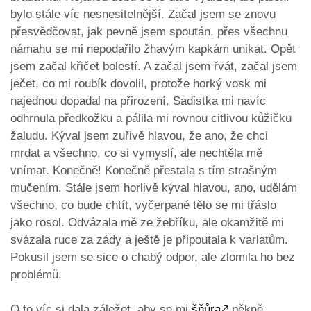
bylo stále víc nesnesitelnější. Začal jsem se znovu
přesvědčovat, jak pevně jsem spoután, přes všechnu
námahu se mi nepodařilo žhavým kapkám unikat. Opět
jsem začal křičet bolestí. A začal jsem řvát, začal jsem
ječet, co mi roubík dovolil, protože horký vosk mi
najednou dopadal na přirození. Sadistka mi navíc
odhrnula předkožku a pálila mi rovnou citlivou kůžičku
žaludu. Kýval jsem zuřivě hlavou, že ano, že chci
mrdat a všechno, co si vymyslí, ale nechtěla mě
vnímat. Konečně! Konečně přestala s tím strašným
mučením. Stále jsem horlivě kýval hlavou, ano, udělám
všechno, co bude chtít, vyčerpané tělo se mi třáslo
jako rosol. Odvázala mě ze žebříku, ale okamžitě mi
svázala ruce za zády a ještě je připoutala k varlatům.
Pokusil jsem se sice o chabý odpor, ale zlomila ho bez
problémů.
O to víc si dala záležet, aby se mi
šňůra
🡕
pěkně