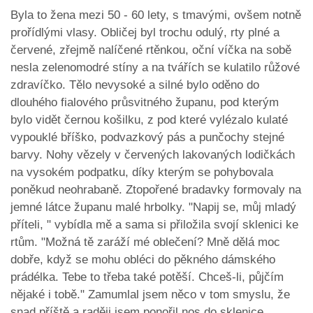
Byla to žena mezi 50 - 60 lety, s tmavými, ovšem notně
prořídlými vlasy. Obličej byl trochu odulý, rty plné a
červené, zřejmě nalíčené rtěnkou, oční víčka na sobě
nesla zelenomodré stíny a na tvářích se kulatilo růžové
zdravíčko. Tělo nevysoké a silné bylo oděno do
dlouhého fialového průsvitného županu, pod kterým
bylo vidět černou košilku, z pod které vylézalo kulaté
vypouklé bříško, podvazkový pás a punčochy stejné
barvy. Nohy vězely v červených lakovaných lodičkách
na vysokém podpatku, díky kterým se pohybovala
poněkud neohrabaně. Ztopořené bradavky formovaly na
jemné látce županu malé hrbolky. "Napij se, můj mladý
příteli, " vybídla mě a sama si přiložila svojí sklenici ke
rtům. "Možná tě zaráží mé oblečení? Mně dělá moc
dobře, když se mohu obléci do pěkného dámského
prádélka. Tebe to třeba také potěší. Chceš-li, půjčím
nějaké i tobě." Zamumlal jsem něco v tom smyslu, že
snad příště a raději jsem ponořil nos do sklenice.