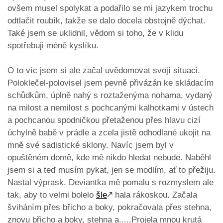
ovšem musel spolykat a podařilo se mi jazykem trochu
odtlačit roubík, takže se dalo docela obstojně dýchat.
Také jsem se uklidnil, vědom si toho, že v klidu
spotřebuji méně kyslíku.
O to víc jsem si ale začal uvědomovat svojí situaci.
Poloklečel-polovisel jsem pevně přivázán ke skládacím
schůdkům, úplně nahý s roztaženýma nohama, vydaný
na milost a nemilost s pochcanými kalhotkami v ústech
a pochcanou spodničkou přetaženou přes hlavu cizí
úchylně babě v prádle a zcela jistě odhodlané ukojit na
mně své sadistické sklony. Navíc jsem byl v
opuštěném domě, kde mě nikdo hledat nebude. Naběhl
jsem si a teď musím pykat, jen se modlím, ať to přežiju.
Nastal výprask. Deviantka mě pomalu s rozmyslem ale
tak, aby to velmi bolelo
šle
🡕
hala rákoskou. Začala
šviháním přes břicho a boky, pokračovala přes stehna,
znovu břicho a boky, stehna a.....Projela mnou krutá