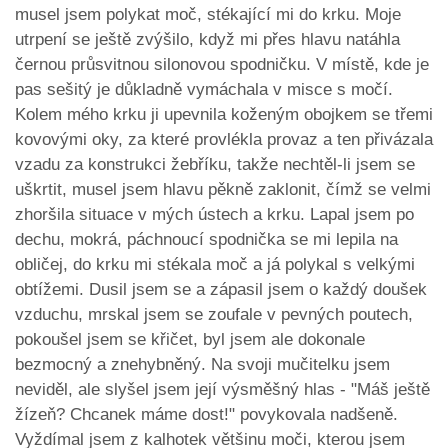
musel jsem polykat moč, stékající mi do krku. Moje
utrpení se ještě zvýšilo, když mi přes hlavu natáhla
černou průsvitnou silonovou spodničku. V místě, kde je
pas sešitý je důkladně vymáchala v misce s močí.
Kolem mého krku ji upevnila koženým obojkem se třemi
kovovými oky, za které provlékla provaz a ten přivázala
vzadu za konstrukci žebříku, takže nechtěl-li jsem se
uškrtit, musel jsem hlavu pěkně zaklonit, čímž se velmi
zhoršila situace v mých ústech a krku. Lapal jsem po
dechu, mokrá, páchnoucí spodnička se mi lepila na
obličej, do krku mi stékala moč a já polykal s velkými
obtížemi. Dusil jsem se a zápasil jsem o každý doušek
vzduchu, mrskal jsem se zoufale v pevných poutech,
pokoušel jsem se křičet, byl jsem ale dokonale
bezmocný a znehybněný. Na svoji mučitelku jsem
neviděl, ale slyšel jsem její výsměšný hlas - "Máš ještě
žízeň? Chcanek máme dost!" povykovala nadšeně.
Vyždímal jsem z kalhotek většinu moči, kterou jsem