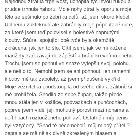
Najednou ztratila trpělivost, uchopila tyč levou rukou a
prudce trhnula nahoru. Moje nohy ztratily oporu a moje
tělo se sešinulo po žebříku dolů, až jsem skoro klečel.
Úplnému zakleknutí ale zabránily moje připoutané ruce,
za které jsem teď polovisel s bolestivě napnutými
klouby. Šňůra, spojující obě tyče byla okamžitě
zkrácena, jak jen to šlo. Cítil jsem, jak se mi kožené
manžety zařezávají do zápěstí a brání krevnímu oběhu.
Trochu jsem se pohnul ve snaze vylepšit svoji polohu,
ale nešlo to. Nemohl jsem se ani pohnout, jen ramenní
klouby mě tak zabolely, až jsem přidušeně vykřikl.
Moje věznitelka poodstoupila od svého díla a zálibně si
mě prohlížela. Shodila ze sebe župan, takže přede
mnou stála jen v košilce, podvazkách a punčochách,
poprvé jsem viděl její mohutný porost mezi nohama a
ucítil pach roztouženého pohlaví. Ostatně i můj penis
byl vztyčený. "Snad tě něco nebolí, můj mladý příteli?"
zeptala se mě nějak divně zkresleným hlasem a