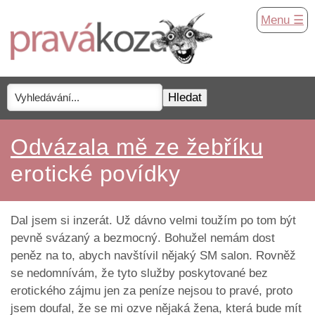
Menu ☰
Odvázala mě ze žebříku
erotické povídky
Dal jsem si inzerát. Už dávno velmi toužím po tom být
pevně svázaný a bezmocný. Bohužel nemám dost
peněz na to, abych navštívil nějaký SM salon. Rovněž
se nedomnívám, že tyto služby poskytované bez
erotického zájmu jen za peníze nejsou to pravé, proto
jsem doufal, že se mi ozve nějaká žena, která bude mít