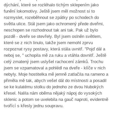
dýchání, které se rozléhalo tichým sklepením jako
funění lokomotivy. Ještě jsem měl možnost si to
rozmyslet, rozeběhnout se zpátky po schodech do
světla ulice. Stál jsem jako ochromený přede dveřmi,
neschopen se rozhodnout tak ani tak. Pak už bylo
pozdě - dveře se otevřely. Byl jsem oslněn světlem,
které se z nich linulo, takže jsem nemohl zprvu
rozpoznat rysy postavy, která stála uvnitř. "Pojď dál a
neboj se, " uchopila mě za ruku a vtáhla dovnitř. Ještě
celý zmatený jsem uslyšel rachocení zámků. Trochu
jsem se vzpamatoval a pohlédl na dveře - klíče v nich
nebyly. Moje hostitelka mě jemně zatlačila na rameno a
přiměla mě tak, abych vešel dál do místnosti a posadil
se ke kulatému stolku do jednoho ze dvou hlubokých
křesel. Nalila nám oběma nějaký nápoj do vysokých
sklenic a potom se uvelebila na gauč naproti, evidentně
tvořící s křesly jednu soupravu.