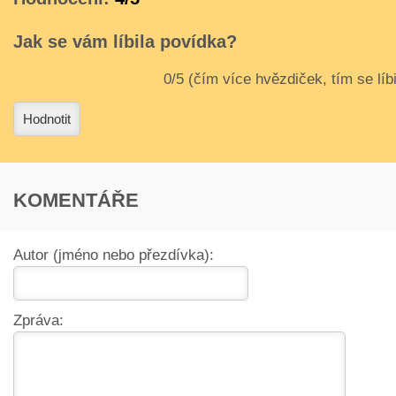
Jak se vám líbila povídka?
3
4
Hodnotit
KOMENTÁŘE
Autor (jméno nebo přezdívka):
Zpráva: