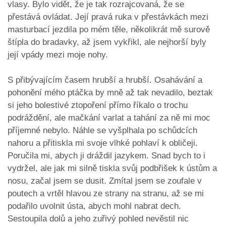
vlasy. Bylo vidět, že je tak rozrajcovaná, že se
přestává ovládat. Její pravá ruka v přestávkách mezi
masturbací jezdila po mém těle, několikrát mě surově
štípla do bradavky, až jsem vykřikl, ale nejhorší byly
její vpády mezi moje nohy.
S přibývajícím časem hrubší a hrubší. Osahávání a
pohonění mého ptáčka by mně až tak nevadilo, beztak
si jeho bolestivé ztopoření přímo říkalo o trochu
podráždění, ale mačkání varlat a tahání za ně mi moc
příjemné nebylo. Náhle se vyšplhala po schůdcích
nahoru a přitiskla mi svoje vlhké pohlaví k obličeji.
Poručila mi, abych ji dráždil jazykem. Snad bych to i
vydržel, ale jak mi silně tiskla svůj podbřišek k ústům a
nosu, začal jsem se dusit. Zmítal jsem se zoufale v
poutech a vrtěl hlavou ze strany na stranu, až se mi
podařilo uvolnit ústa, abych mohl nabrat dech.
Sestoupila dolů a jeho zuřivý pohled nevěstil nic