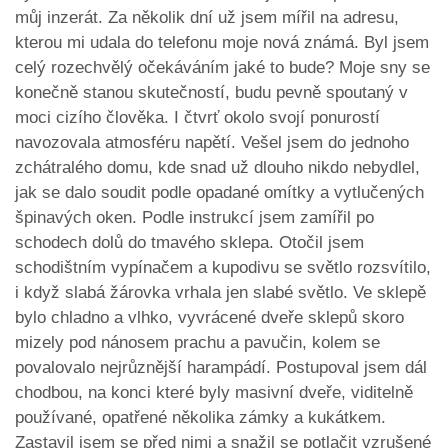
můj inzerát. Za několik dní už jsem mířil na adresu,
kterou mi udala do telefonu moje nová známá. Byl jsem
celý rozechvělý očekáváním jaké to bude? Moje sny se
konečně stanou skutečností, budu pevně spoutaný v
moci cizího člověka. I čtvrť okolo svojí ponurostí
navozovala atmosféru napětí. Vešel jsem do jednoho
zchátralého domu, kde snad už dlouho nikdo nebydlel,
jak se dalo soudit podle opadané omítky a vytlučených
špinavých oken. Podle instrukcí jsem zamířil po
schodech dolů do tmavého sklepa. Otočil jsem
schodištním vypínačem a kupodivu se světlo rozsvítilo,
i když slabá žárovka vrhala jen slabé světlo. Ve sklepě
bylo chladno a vlhko, vyvrácené dveře sklepů skoro
mizely pod nánosem prachu a pavučin, kolem se
povalovalo nejrůznější harampádí. Postupoval jsem dál
chodbou, na konci které byly masivní dveře, viditelně
používané, opatřené několika zámky a kukátkem.
Zastavil jsem se před nimi a snažil se potlačit vzrušené