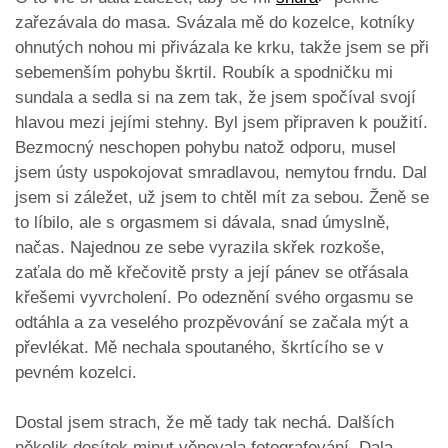
zařezávala do masa. Svázala mě do kozelce, kotníky
ohnutých nohou mi přivázala ke krku, takže jsem se při
sebemenším pohybu škrtil. Roubík a spodničku mi
sundala a sedla si na zem tak, že jsem spočíval svojí
hlavou mezi jejími stehny. Byl jsem připraven k použití.
Bezmocný neschopen pohybu natož odporu, musel
jsem ústy uspokojovat smradlavou, nemytou frndu. Dal
jsem si záležet, už jsem to chtěl mít za sebou. Ženě se
to líbilo, ale s orgasmem si dávala, snad úmyslně,
načas. Najednou ze sebe vyrazila skřek rozkoše,
zaťala do mě křečovitě prsty a její pánev se otřásala
křešemi vyvrcholení. Po odeznění svého orgasmu se
odtáhla a za veselého prozpěvování se začala mýt a
převlékat. Mě nechala spoutaného, škrtícího se v
pevném kozelci.
Dostal jsem strach, že mě tady tak nechá. Dalších
několik desítek minut věnovala fotografování. Dala