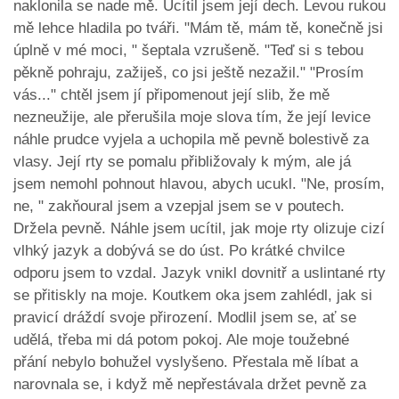
naklonila se nade mě. Ucítil jsem její dech. Levou rukou
mě lehce hladila po tváři. "Mám tě, mám tě, konečně jsi
úplně v mé moci, " šeptala vzrušeně. "Teď si s tebou
pěkně pohraju, zažiješ, co jsi ještě nezažil." "Prosím
vás..." chtěl jsem jí připomenout její slib, že mě
nezneužije, ale přerušila moje slova tím, že její levice
náhle prudce vyjela a uchopila mě pevně bolestivě za
vlasy. Její rty se pomalu přibližovaly k mým, ale já
jsem nemohl pohnout hlavou, abych ucukl. "Ne, prosím,
ne, " zakňoural jsem a vzepjal jsem se v poutech.
Držela pevně. Náhle jsem ucítil, jak moje rty olizuje cizí
vlhký jazyk a dobývá se do úst. Po krátké chvilce
odporu jsem to vzdal. Jazyk vnikl dovnitř a uslintané rty
se přitiskly na moje. Koutkem oka jsem zahlédl, jak si
pravicí dráždí svoje přirození. Modlil jsem se, ať se
udělá, třeba mi dá potom pokoj. Ale moje toužebné
přání nebylo bohužel vyslyšeno. Přestala mě líbat a
narovnala se, i když mě nepřestávala držet pevně za