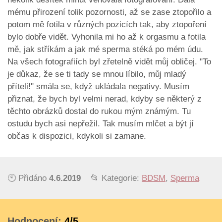
mému přirození tolik pozornosti, až se zase ztopořilo a
potom mě fotila v různých pozicích tak, aby ztopoření
bylo dobře vidět. Vyhonila mi ho až k orgasmu a fotila
mě, jak stříkám a jak mé sperma stéká po mém údu.
Na všech fotografiích byl zřetelně vidět můj obličej. "To
je důkaz, že se ti tady se mnou líbilo, můj mladý
příteli!" smála se, když ukládala negativy. Musím
přiznat, že bych byl velmi nerad, kdyby se některý z
těchto obrázků dostal do rukou mým známým. Tu
ostudu bych asi nepřežil. Tak musím mlčet a být jí
občas k dispozici, kdykoli si zamane.
🕙 Přidáno
4.6.2019
📂 Kategorie:
BDSM
,
Sperma
Hodnocení:
4/5