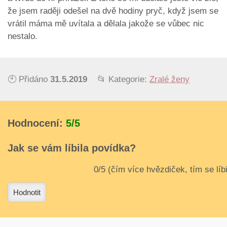
že jsem raději odešel na dvě hodiny pryč, když jsem se
vrátil máma mě uvítala a dělala jakože se vůbec nic
nestalo.
🕙 Přidáno
31.5.2019
📂 Kategorie:
Zralé ženy
Hodnocení:
5/5
Jak se vám líbila povídka?
3
4
Hodnotit