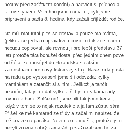
hodiny před začátkem konání) a nacvičit si příchod a
takové ty věci. Všechno jsme nacvičili, byli jsme
připraveni a padla 8. hodina, kdy začali přijíždět rodiče.
Na můj maturitní ples se dostavila pouze má máma,
(jelikož se jedná o opravdivou povídku tak zde mámu
nebudu popisovat, ale rovnou jí pro lepší představu 37
let) protože táta bohužel dostal před jedním dnem povel
od šéfa, že musí jet do Holandska s dalšími
zaměstnanci pro nový tiskařský stroj. Naše třída přišla
na řadu a po vystoupení jsme šli odevzdat kytky
maminkám a zatančit si s nimi. Jelikož já tančit
neumím, tak jsem dal kytku a šel jsem s kamarády
rovnou k baru. Spíše než jsme pili tak jsme kecali,
když v tom se to nějak rozuteklo a já tam zůstal sám.
Přišel ke mě kamarád ze třídy a začal mi nabízet, že
mě pozve na panáka. Nevím o co mu šlo, protože jsme
nebyli zrovna dobrý kamarádi považoval sem ho za