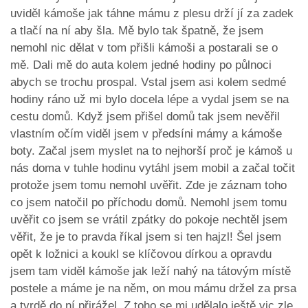
uviděl kámoše jak táhne mámu z plesu drží jí za zadek
a tlačí na ní aby šla. Mě bylo tak špatně, že jsem
nemohl nic dělat v tom přišli kámoši a postarali se o
mě. Dali mě do auta kolem jedné hodiny po půlnoci
abych se trochu prospal. Vstal jsem asi kolem sedmé
hodiny ráno už mi bylo docela lépe a vydal jsem se na
cestu domů. Když jsem přišel domů tak jsem nevěřil
vlastním očím viděl jsem v předsíni mámy a kámoše
boty. Začal jsem myslet na to nejhorší proč je kámoš u
nás doma v tuhle hodinu vytáhl jsem mobil a začal točit
protože jsem tomu nemohl uvěřit. Zde je záznam toho
co jsem natočil po příchodu domů. Nemohl jsem tomu
uvěřit co jsem se vrátil zpátky do pokoje nechtěl jsem
věřit, že je to pravda říkal jsem si ten hajzl! Šel jsem
opět k ložnici a koukl se klíčovou dírkou a opravdu
jsem tam viděl kámoše jak leží nahý na tátovým místě
postele a máme je na něm, on mou mámu držel za prsa
a tvrdě do ní přirážel. Z toho se mi udělalo ještě vic zle,