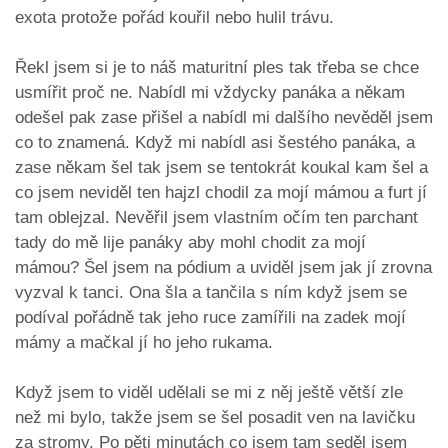
exota protože pořád kouřil nebo hulil trávu.
Řekl jsem si je to náš maturitní ples tak třeba se chce
usmířit proč ne. Nabídl mi vždycky panáka a někam
odešel pak zase přišel a nabídl mi dalšího nevěděl jsem
co to znamená. Když mi nabídl asi šestého panáka, a
zase někam šel tak jsem se tentokrát koukal kam šel a
co jsem neviděl ten hajzl chodil za mojí mámou a furt jí
tam oblejzal. Nevěřil jsem vlastním očím ten parchant
tady do mě lije panáky aby mohl chodit za mojí
mámou? Šel jsem na pódium a uviděl jsem jak jí zrovna
vyzval k tanci. Ona šla a tančila s ním když jsem se
podíval pořádně tak jeho ruce zamířili na zadek mojí
mámy a mačkal jí ho jeho rukama.
Když jsem to viděl udělali se mi z něj ještě větší zle
než mi bylo, takže jsem se šel posadit ven na lavičku
za stromy. Po pěti minutách co jsem tam seděl jsem