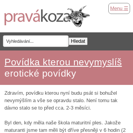
Menu ☰
Povídka kterou nevymyslíš
erotické povídky
Zdravím, povídku kterou nyní budu psát si bohužel
nevymýšlím a vše se opravdu stalo. Není tomu tak
dávno stalo se to před cca. 2-3 měsíci.
Byl den, kdy měla naše škola maturitní ples. Jakože
maturanti jsme tam měli být dříve přesněji v 6 hodin (2