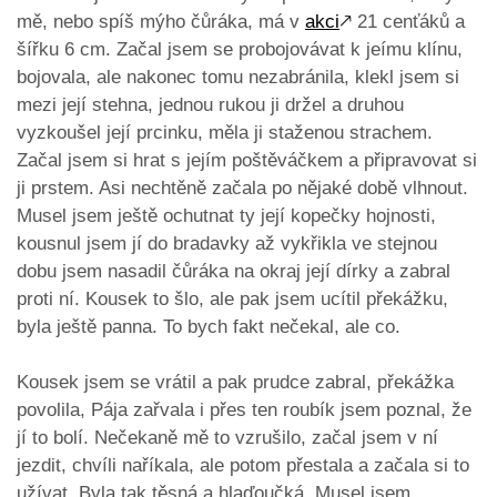
mě, nebo spíš mýho čůráka, má v
akci
🡕
21 cenťáků a
šířku 6 cm. Začal jsem se probojovávat k jeímu klínu,
bojovala, ale nakonec tomu nezabránila, klekl jsem si
mezi její stehna, jednou rukou ji držel a druhou
vyzkoušel její prcinku, měla ji staženou strachem.
Začal jsem si hrat s jejím poštěváčkem a připravovat si
ji prstem. Asi nechtěně začala po nějaké době vlhnout.
Musel jsem ještě ochutnat ty její kopečky hojnosti,
kousnul jsem jí do bradavky až vykřikla ve stejnou
dobu jsem nasadil čůráka na okraj její dírky a zabral
proti ní. Kousek to šlo, ale pak jsem ucítil překážku,
byla ještě panna. To bych fakt nečekal, ale co.
Kousek jsem se vrátil a pak prudce zabral, překážka
povolila, Pája zařvala i přes ten roubík jsem poznal, že
jí to bolí. Nečekaně mě to vzrušilo, začal jsem v ní
jezdit, chvíli naříkala, ale potom přestala a začala si to
užívat. Byla tak těsná a hlaďoučká. Musel jsem