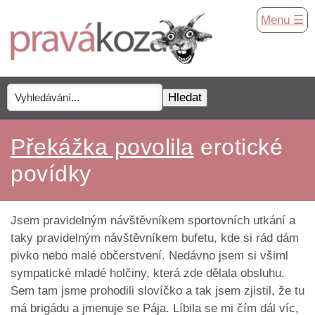
Menu ☰
Překážka povolila
erotické
povídky
Jsem pravidelným návštěvníkem sportovních utkání a
taky pravidelným návštěvníkem bufetu, kde si rád dám
pivko nebo malé občerstvení. Nedávno jsem si všiml
sympatické mladé holčiny, která zde dělala obsluhu.
Sem tam jsme prohodili slovíčko a tak jsem zjistil, že tu
má brigádu a jmenuje se Pája. Líbila se mi čím dál víc,