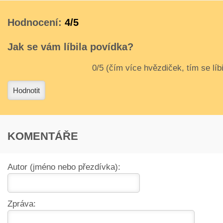
Hodnocení:
4/5
Jak se vám líbila povídka?
3
4
Hodnotit
KOMENTÁŘE
Autor (jméno nebo přezdívka):
Zpráva: