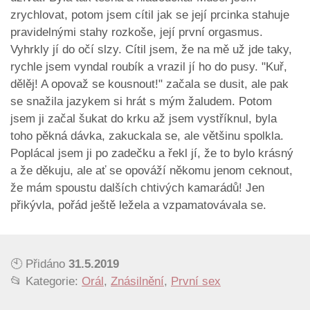
zrychlovat, potom jsem cítil jak se její prcinka stahuje
pravidelnými stahy rozkoše, její první orgasmus.
Vyhrkly jí do očí slzy. Cítil jsem, že na mě už jde taky,
rychle jsem vyndal roubík a vrazil jí ho do pusy. "Kuř,
dělěj! A opovaž se kousnout!" začala se dusit, ale pak
se snažila jazykem si hrát s mým žaludem. Potom
jsem ji začal šukat do krku až jsem vystříknul, byla
toho pěkná dávka, zakuckala se, ale většinu spolkla.
Poplácal jsem ji po zadečku a řekl jí, že to bylo krásný
a že děkuju, ale ať se opováží někomu jenom ceknout,
že mám spoustu dalších chtivých kamarádů! Jen
přikývla, pořád ještě ležela a vzpamatovávala se.
🕙 Přidáno
31.5.2019
📂 Kategorie:
Orál
,
Znásilnění
,
První sex