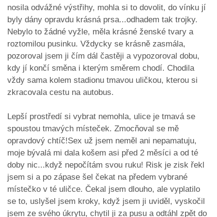
nosila odvážné výstřihy, mohla si to dovolit, do vínku jí
byly dány opravdu krásná prsa...odhadem tak trojky.
Nebylo to žádné vyžle, měla krásné ženské tvary a
roztomilou pusinku. Vždycky se krásně zasmála,
pozoroval jsem ji čím dál častěji a vypozoroval dobu,
kdy jí končí směna i kterým směrem chodí. Chodila
vždy sama kolem stadionu tmavou uličkou, kterou si
zkracovala cestu na autobus.
Lepší prostředí si vybrat nemohla, ulice je tmavá se
spoustou tmavých místeček. Zmocňoval se mě
opravdový chtíč!Sex už jsem neměl ani nepamatuju,
moje bývalá mi dala košem asi před 2 měsíci a od té
doby nic...když nepočítám svou ruku! Risk je zisk řekl
jsem si a po zápase šel čekat na předem vybrané
místečko v té uličce. Čekal jsem dlouho, ale vyplatilo
se to, uslyšel jsem kroky, když jsem ji uviděl, vyskočil
jsem ze svého úkrytu, chytil ji za pusu a odtáhl zpět do