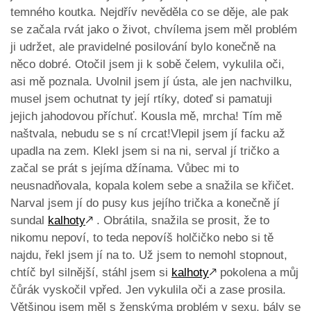
temného koutka. Nejdřív nevěděla co se děje, ale pak
se začala rvát jako o život, chvílema jsem měl problém
ji udržet, ale pravidelné posilování bylo konečně na
něco dobré. Otočil jsem ji k sobě čelem, vykulila oči,
asi mě poznala. Uvolnil jsem jí ústa, ale jen nachvilku,
musel jsem ochutnat ty její rtíky, doteď si pamatuji
jejich jahodovou příchuť. Kousla mě, mrcha! Tím mě
naštvala, nebudu se s ní crcat!Vlepil jsem jí facku až
upadla na zem. Klekl jsem si na ni, serval jí tričko a
začal se prát s jejíma džínama. Vůbec mi to
neusnadňovala, kopala kolem sebe a snažila se křičet.
Narval jsem jí do pusy kus jejího trička a konečně jí
sundal
kalhoty
🡕
. Obrátila, snažila se prosit, že to
nikomu nepoví, to teda nepovíš holčičko nebo si tě
najdu, řekl jsem jí na to. Už jsem to nemohl stopnout,
chtíč byl silnější, stáhl jsem si
kalhoty
🡕
pokolena a můj
čůrák vyskočil vpřed. Jen vykulila oči a zase prosila.
Většinou jsem měl s ženskýma problém v sexu, bály se