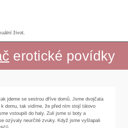
uální život.
áč
erotické povídky
tak jdeme se sestrou dříve domů. Jsme dvojčata
 k domu, tak vidíme, že před ním stojí tátovo
me vstoupili do haly. Zuli jsme si boty a
se ozývaly neurčité zvuky. Když jsme vyšlapali
dičů.