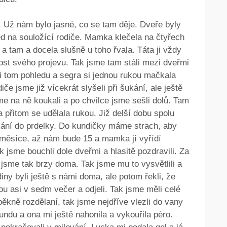
ly. Už nám bylo jasné, co se tam děje. Dveře byly
d na souložící rodiče. Mamka klečela na čtyřech
m a tam a docela slušně u toho řvala. Táta ji vždy
itost svého projevu. Tak jsme tam stáli mezi dveřmi
ři tom pohledu a segra si jednou rukou mačkala
e jsme již vícekrát slyšeli při šukání, ale ještě
sme na ně koukali a po chvilce jsme sešli dolů. Tam
 přitom se udělala rukou. Již delší dobu spolu
ukání do prdelky. Do kundičky máme strach, aby
 měsíce, až nám bude 15 a mamka jí vyřídí
k jsme bouchli dole dveřmi a hlasitě pozdravili. Za
že jsme tak brzy doma. Tak jsme mu to vysvětlili a
diny byli ještě s námi doma, ale potom řekli, že
dou asi v sedm večer a odjeli. Tak jsme měli celé
ěkně rozdělaní, tak jsme nejdříve vlezli do vany
undu a ona mi ještě nahonila a vykouřila péro.