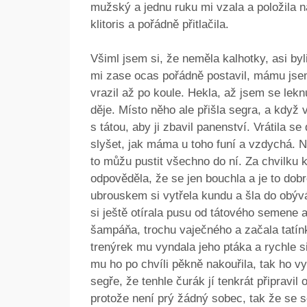
mužský a jednu ruku mi vzala a položila n
klitoris a pořádně přitlačila.
Všiml jsem si, že neměla kalhotky, asi byl
mi zase ocas pořádně postavil, mámu jsem 
vrazil až po koule. Hekla, až jsem se leknu
děje. Místo něho ale přišla segra, a když vi
s tátou, aby ji zbavil panenství. Vrátila s
slyšet, jak máma u toho funí a vzdychá. Na
to můžu pustit všechno do ní. Za chvilku kř
odpověděla, že se jen bouchla a je to dobr
ubrouskem si vytřela kundu a šla do obývá
si ještě otírala pusu od tátového semene 
šampáňa, trochu vaječného a začala tatínk
trenýrek mu vyndala jeho ptáka a rychle s
mu ho po chvíli pěkně nakouřila, tak ho v
segře, že tenhle čurák jí tenkrát připravil 
protože není prý žádný sobec, tak že se s