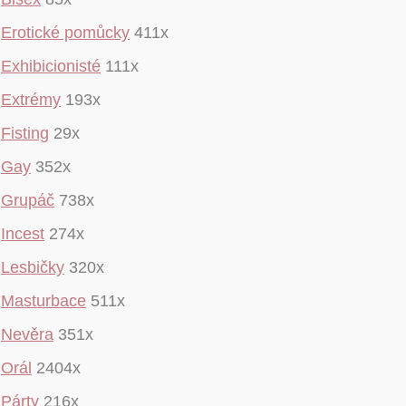
Erotické pomůcky
411x
Exhibicionisté
111x
Extrémy
193x
Fisting
29x
Gay
352x
Grupáč
738x
Incest
274x
Lesbičky
320x
Masturbace
511x
Nevěra
351x
Orál
2404x
Párty
216x