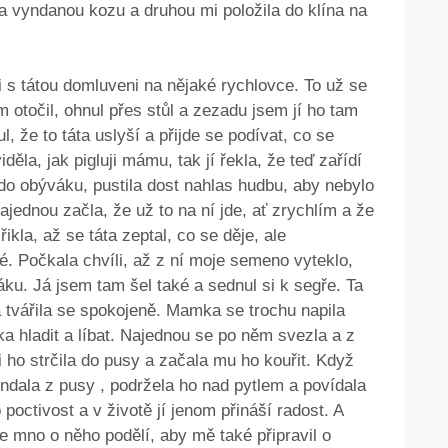
a vyndanou kozu a druhou mi položila do klína na
i s tátou domluveni na nějaké rychlovce. To už se
otočil, ohnul přes stůl a zezadu jsem jí ho tam
l, že to táta uslyší a přijde se podívat, co se
děla, jak pigluji mámu, tak jí řekla, že teď zařídí
e do obýváku, pustila dost nahlas hudbu, aby nebylo
jednou začla, že už to na ní jde, ať zrychlím a že
ikla, až se táta zeptal, co se děje, ale
é. Počkala chvíli, až z ní moje semeno vyteklo,
ku. Já jsem tam šel také a sednul si k segře. Ta
a tvářila se spokojeně. Mamka se trochu napila
a hladit a líbat. Najednou se po něm svezla a z
i ho strčila do pusy a začala mu ho kouřit. Když
yndala z pusy , podržela ho nad pytlem a povídala
o poctivost a v životě jí jenom přináší radost. A
e mno o něho podělí, aby mě také připravil o