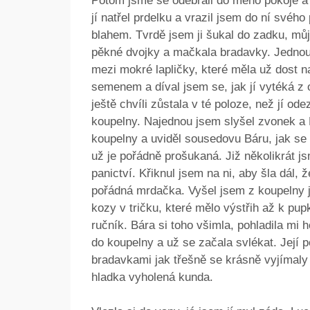
Potom jsme se odebrali do mého pokoje a p
jí natřel prdelku a vrazil jsem do ní svéh
blahem. Tvrdě jsem ji šukal do zadku, můj 
pěkné dvojky a mačkala bradavky. Jednou 
mezi mokré lapličky, které měla už dost na
semenem a díval jsem se, jak jí vytéká z 
ještě chvíli zůstala v té poloze, než jí o
koupelny. Najednou jsem slyšel zvonek a 
koupelny a uviděl sousedovu Báru, jak se 
už je pořádně prošukaná. Již několikrát js
panictví. Křiknul jsem na ni, aby šla dál,
pořádná mrdačka. Vyšel jsem z koupelny j
kozy v tričku, které mělo výstřih až k pup
ručník. Bára si toho všimla, pohladila mi h
do koupelny a už se začala svlékat. Její 
bradavkami jak třešně se krásně vyjímaly
hladka vyholená kunda.