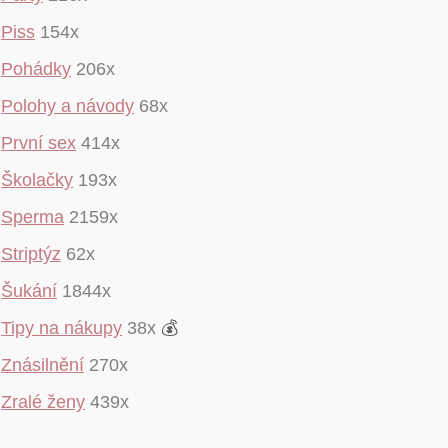
Piss
154x
Pohádky
206x
Polohy a návody
68x
První sex
414x
Školačky
193x
Sperma
2159x
Striptýz
62x
Šukání
1844x
Tipy na nákupy
38x
💰
Znásilnění
270x
Zralé ženy
439x