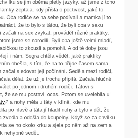
vilku se jim oběma pletly jazyky, až jsme z toho
amky zeptala, kdy přišla o poctivost, jaké to
tátou. Oba rodiče se na sebe podívali a mamka jí to
patnáct, že to bylo s tátou, že byli oba v sexu
si začali na sex zvykat, provádět různé praktiky,
om jsme se narodili. Byli oba ještě velmi mladí,
bičkou to zkousli a pomohli. A od té doby jsou
řejí i nám. Segra chtěla vědět, jaké praktiky
lením obešla, s tím, že na to přijde časem sama.
začal sledovat její počínání. Seděla mezi rodiči,
la dělat, že už je trochu připitá. Začala hlučně
álet po jednom i druhém rodiči. Tátovi si
dět, že se mu postavil ocas. Potom se uvelebila u
ty
🡕
a nohy měla u táty v klíně, kde mu
a po hlavě a táta jí hladil nohy a bylo vidět, že
a zvedla a odešla do koupelny. Když se za chvilku
hytla se ho okolo krku a sjela po něm až na zem a
tak nehybně sedět.