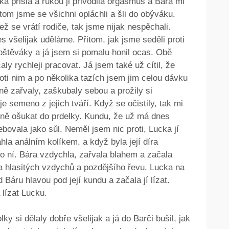
cka přišla a rukou ji přivodila orgasmus a Bára mi
otom jsme se všichni opláchli a šli do obýváku.
ež se vrátí rodiče, tak jsme nijak nespěchali.
es všelijak uděláme. Přitom, jak jsme seděli proti
oštěváky a já jsem si pomalu honil ocas. Obě
aly rychleji pracovat. Já jsem také už cítil, že
roti nim a po několika tazích jsem jim celou dávku
ě zařvaly, zaškubaly sebou a prožily si
 semeno z jejich tváří. Když se očistily, tak mi
ádně ošukat do prdelky. Kundu, že už má dnes
ebovala jako sůl. Neměl jsem nic proti, Lucka jí
hla análním kolíkem, a když byla její díra
 do ní. Bára vzdychla, zařvala blahem a začala
 a hlasitých vzdychů a pozdějšího řevu. Lucka na
 Báru hlavou pod její kundu a začala jí lízat.
 lízat Lucku.
y si dělaly dobře všelijak a já do Barči bušil, jak