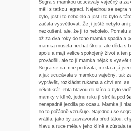
Segra s mamkou ucucávaly vaječný a za ch
měli s taťkou legraci. Najednou se segra m
bylo, jestli to nebolelo a jestli to bylo s 
začala vysvětlovat. Že jí ještě nebylo ani 
nezkušení, ale, že ji to nebolelo. Pomalu 
až za dva roky do toho mamka spadla a pot
mamka musela nechat školu, ale děda s ba
spolu a mají velice spokojený život a ten p
prováděli, ale to jí mamka nějak s vysvět
Segra se na mne podívala, mrkla a já jsem 
a jak ucucávala s mamkou vaječný, tak zača
vyprávět, rozkládat rukama a chvílemi se v
několikrát lehla hlavou do klína a bylo vi
mamky v klíně, jednu ruku jí strčila pod
ša
nenápadně jezdila po ocasu. Mamka ji hladil
ho to pořádně vzrušuje. Najednou se segr
vrátila, jako by zavrávorala před tátou, c
hlavu a ruce měla v jeho klíně a zůstala 