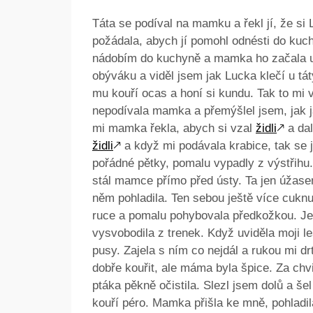
Táta se podíval na mamku a řekl jí, že si
požádala, abych jí pomohl odnésti do kuch
nádobím do kuchyně a mamka ho začala um
obýváku a viděl jsem jak Lucka klečí u tá
mu kouří ocas a honí si kundu. Tak to mi 
nepodívala mamka a přemýšlel jsem, jak j
mi mamka řekla, abych si vzal
židli
🡕
a dal
židli
🡕
a když mi podávala krabice, tak se j
pořádné pětky, pomalu vypadly z výstřihu.
stál mamce přímo před ústy. Ta jen úžase
něm pohladila. Ten sebou ještě více cuknu
ruce a pomalu pohybovala předkožkou. Je
vysvobodila z trenek. Když uviděla moji l
pusy. Zajela s ním co nejdál a rukou mi dr
dobře kouřit, ale máma byla špice. Za chv
ptáka pěkně očistila. Slezl jsem dolů a šel
kouří péro. Mamka přišla ke mně, pohladi