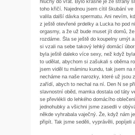
hluchý do vrat. Bylo krásné je ze strany s
toho křičí. Najednou jsem cítil škubání v
valila další dávka spermatu. Ani nevím, kd
z ještě otevřené prdelky a Lucka ho pod ní
orgasmy, a že už bude muset jít domů, že 
rozdáme. Šla se ještě do koupelny umýt a
si vzali na sebe takový lehký domácí úbor
byla ještě daleko více sexy, než když byla
to udělat, abychom si zašukali s oběma ro
jsem viděl tu máminu kundu, tak jsem na n
necháme na naše narozky, které už jsou z
zařídí, abych to nechal na ní. Den N se při
slavnostní oběd, mamka dostala od táty v
se převlékli do lehkého domácího oblečen
jednohubky a všichni jsme zasedli v obý
někde vyhrabala vaječný. Že, když nám je
připít. Tak jsme seděli, vyprávěli, popíjeli