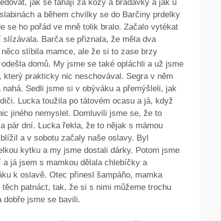
ledovat, jak se tahají za kozy a bradavky a jak u
e slabinách a během chvilky se do Barčiny prdelky
e se ho pořád ve mně tolik bralo. Začalo vytékat
 slízávala. Barča se přiznala, že měla dva
něco slíbila mamce, ale že si to zase brzy
 odešla domů. My jsme se také opláchli a už jsme
, který prakticky nic neschovával. Segra v něm
 nahá. Sedli jsme si v obýváku a přemýšleli, jak
diči. Lucka toužila po tátovém ocasu a já, když
ic jiného nemyslel. Domluvili jsme se, že to
a pár dní. Lucka řekla, že to nějak s mámou
blížil a v sobotu začaly naše oslavy. Byl
elkou kytku a my jsme dostali dárky. Potom jsme
í a já jsem s mamkou dělala chlebíčky a
váku k oslavě. Otec přinesl šampáňo, mamka
 těch patnáct, tak, že si s nimi můžeme trochu
 a dobře jsme se bavili.