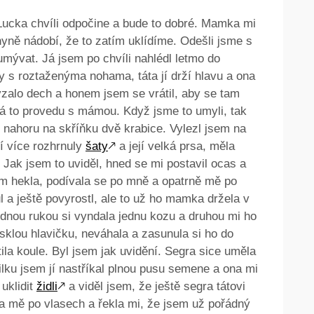
 Lucka chvíli odpočine a bude to dobré. Mamka mi
yně nádobí, že to zatím uklídíme. Odešli jsme s
ývat. Já jsem po chvíli nahlédl letmo do
ty s roztaženýma nohama, táta jí drží hlavu a ona
vzalo dech a honem jsem se vrátil, aby se tam
á to provedu s mámou. Když jsme to umyli, tak
 nahoru na skříňku dvě krabice. Vylezl jsem na
í více rozhrnuly
šaty
🡕
a její velká prsa, měla
 Jak jsem to uviděl, hned se mi postavil ocas a
m hekla, podívala se po mně a opatrně mě po
l a ještě povyrostl, ale to už ho mamka držela v
dnou rukou si vyndala jednu kozu a druhou mi ho
esklou hlavičku, neváhala a zasunula si ho do
tila koule. Byl jsem jak uvidění. Segra sice uměla
ilku jsem jí nastříkal plnou pusu semene a ona mi
 uklidit
židli
🡕
a viděl jsem, že ještě segra tátovi
la mě po vlasech a řekla mi, že jsem už pořádný