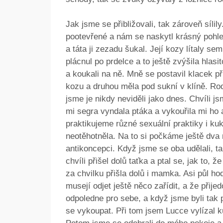
Jak jsme se přibližovali, tak zároveň síli
pootevřené a nám se naskytl krásný pohle
a táta ji zezadu šukal. Její kozy lítaly se
plácnul po prdelce a to ještě zvýšila hlas
a koukali na ně. Mně se postavil klacek p
kozu a druhou měla pod sukní v klíně. Rodič
jsme je nikdy neviděli jako dnes. Chvíli j
mi segra vyndala ptáka a vykouřila mi ho a
praktikujeme různé sexuální praktiky i k
neotěhotněla. Na to si počkáme ještě dva
antikoncepci. Když jsme se oba udělali, ta
chvíli přišel dolů taťka a ptal se, jak to, 
za chvilku přišla dolů i mamka. Asi půl ho
musejí odjet ještě něco zařídit, a že přije
odpoledne pro sebe, a když jsme byli tak p
se vykoupat. Při tom jsem Lucce vylízal k