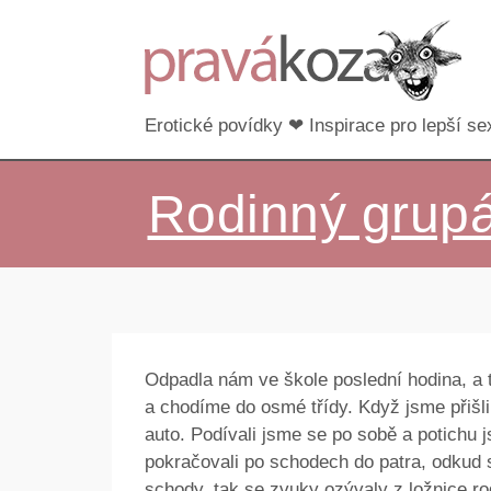
Erotické povídky ❤ Inspirace pro lepší sex
Rodinný grup
Odpadla nám ve škole poslední hodina, a 
a chodíme do osmé třídy. Když jsme přišli
auto. Podívali jsme se po sobě a potichu js
pokračovali po schodech do patra, odkud 
schody, tak se zvuky ozývaly z ložnice ro