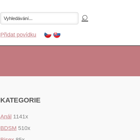
Přidat povídku
KATEGORIE
Anál
1141x
BDSM
510x
Bisex
85x