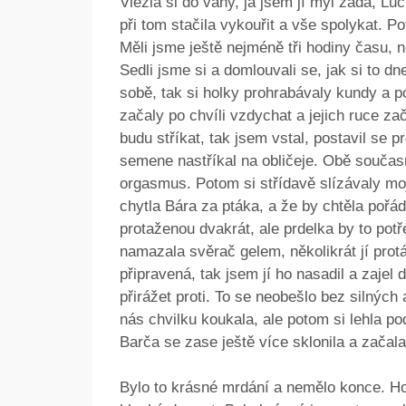
Vlezla si do vany, já jsem jí myl záda, Lu
při tom stačila vykouřit a vše spolykat. P
Měli jsme ještě nejméně tři hodiny času, n
Sedli jsme si a domlouvali se, jak si to dn
sobě, tak si holky prohrabávaly kundy a p
začaly po chvíli vzdychat a jejich ruce zač
budu stříkat, tak jsem vstal, postavil se p
semene nastříkal na obličeje. Obě současn
orgasmus. Potom si střídavě slízávaly moje
chytla Bára za ptáka, a že by chtěla poř
protaženou dvakrát, ale prdelka by to potř
namazala svěrač gelem, několikrát jí protá
připravená, tak jsem jí ho nasadil a zajel
přirážet proti. To se neobešlo bez silných
nás chvilku koukala, ale potom si lehla pod
Barča se zase ještě více sklonila a začala
Bylo to krásné mrdání a nemělo konce. Holk