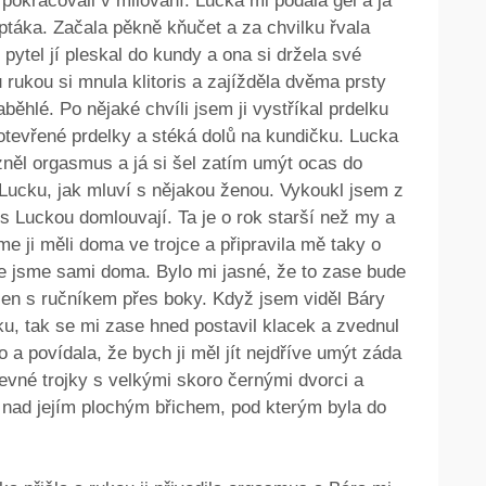
okračovali v milování. Lucka mi podala gel a já
o ptáka. Začala pěkně kňučet a za chvilku řvala
pytel jí pleskal do kundy a ona si držela své
rukou si mnula klitoris a zajížděla dvěma prsty
běhlé. Po nějaké chvíli jsem ji vystříkal prdelku
otevřené prdelky a stéká dolů na kundičku. Lucka
dezněl orgasmus a já si šel zatím umýt ocas do
Lucku, jak mluví s nějakou ženou. Vykoukl jsem z
s Luckou domlouvají. Ta je o rok starší než my a
me ji měli doma ve trojce a připravila mě taky o
 že jsme sami doma. Bylo mi jasné, že to zase bude
en s ručníkem přes boky. Když jsem viděl Báry
ku, tak se mi zase hned postavil klacek a zvednul
o a povídala, že bych ji měl jít nejdříve umýt záda
pevné trojky s velkými skoro černými dvorci a
 nad jejím plochým břichem, pod kterým byla do