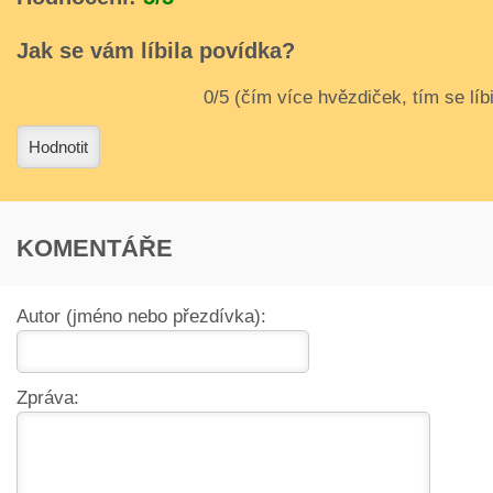
Jak se vám líbila povídka?
3
4
Hodnotit
KOMENTÁŘE
Autor (jméno nebo přezdívka):
Zpráva: