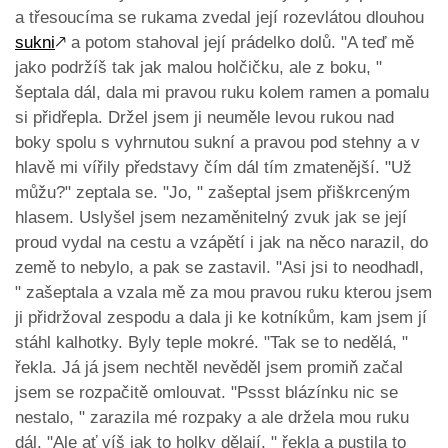
a třesoucíma se rukama zvedal její rozevlátou dlouhou
sukni
🡕
a potom stahoval její prádelko dolů. "A teď mě
jako podržíš tak jak malou holčičku, ale z boku, "
šeptala dál, dala mi pravou ruku kolem ramen a pomalu
si přidřepla. Držel jsem ji neuměle levou rukou nad
boky spolu s vyhrnutou sukní a pravou pod stehny a v
hlavě mi vířily představy čím dál tím zmatenější. "Už
můžu?" zeptala se. "Jo, " zašeptal jsem přiškrceným
hlasem. Uslyšel jsem nezaměnitelný zvuk jak se její
proud vydal na cestu a vzápětí i jak na něco narazil, do
země to nebylo, a pak se zastavil. "Asi jsi to neodhadl,
" zašeptala a vzala mě za mou pravou ruku kterou jsem
ji přidržoval zespodu a dala ji ke kotníkům, kam jsem jí
stáhl kalhotky. Byly teple mokré. "Tak se to nedělá, "
řekla. Já já jsem nechtěl nevěděl jsem promiň začal
jsem se rozpačitě omlouvat. "Pssst blázínku nic se
nestalo, " zarazila mé rozpaky a ale držela mou ruku
dál. "Ale ať víš jak to holky dělají, " řekla a pustila to