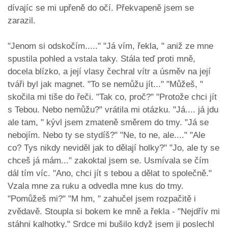
dívajíc se mi upřeně do očí. Překvapeně jsem se
zarazil.
"Jenom si odskočím....." "Já vím, řekla, " aniž ze mne
spustila pohled a vstala taky. Stála teď proti mně,
docela blízko, a její vlasy čechral vítr a úsměv na její
tváři byl jak magnet. "To se nemůžu jít..." "Můžeš, "
skočila mi tiše do řeči. "Tak co, proč?" "Protože chci jít
s Tebou. Nebo nemůžu?" vrátila mi otázku. "Já.... já jdu
ale tam, " kývl jsem zmateně směrem do tmy. "Já se
nebojím. Nebo ty se stydíš?" "Ne, to ne, ale...." "Ale
co? Tys nikdy neviděl jak to dělají holky?" "Jo, ale ty se
chceš já mám..." zakoktal jsem se. Usmívala se čím
dál tím víc. "Ano, chci jít s tebou a dělat to společně."
Vzala mne za ruku a odvedla mne kus do tmy.
"Pomůžeš mi?" "M hm, " zahučel jsem rozpačitě i
zvědavě. Stoupla si bokem ke mně a řekla - "Nejdřív mi
stáhni kalhotky." Srdce mi bušilo když jsem ji poslechl