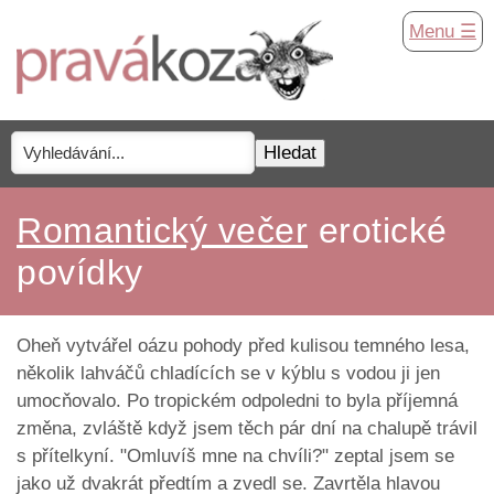
Menu ☰
Romantický večer
erotické
povídky
Oheň vytvářel oázu pohody před kulisou temného lesa,
několik lahváčů chladících se v kýblu s vodou ji jen
umocňovalo. Po tropickém odpoledni to byla příjemná
změna, zvláště když jsem těch pár dní na chalupě trávil
s přítelkyní. "Omluvíš mne na chvíli?" zeptal jsem se
jako už dvakrát předtím a zvedl se. Zavrtěla hlavou