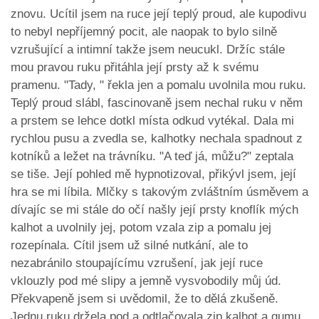
znovu. Ucítil jsem na ruce její teplý proud, ale kupodivu
to nebyl nepříjemný pocit, ale naopak to bylo silně
vzrušující a intimní takže jsem neucukl. Držíc stále
mou pravou ruku přitáhla její prsty až k svému
pramenu. "Tady, " řekla jen a pomalu uvolnila mou ruku.
Teplý proud slábl, fascinovaně jsem nechal ruku v něm
a prstem se lehce dotkl místa odkud vytékal. Dala mi
rychlou pusu a zvedla se, kalhotky nechala spadnout z
kotníků a ležet na trávníku. "A teď já, můžu?" zeptala
se tiše. Její pohled mě hypnotizoval, přikývl jsem, její
hra se mi líbila. Mlčky s takovým zvláštním úsměvem a
dívajíc se mi stále do očí našly její prsty knoflík mých
kalhot a uvolnily jej, potom vzala zip a pomalu jej
rozepínala. Cítil jsem už silné nutkání, ale to
nezabránilo stoupajícímu vzrušení, jak její ruce
vklouzly pod mé slipy a jemně vysvobodily můj úd.
Překvapeně jsem si uvědomil, že to dělá zkušeně.
Jednu ruku držela pod a odtlačovala zip kalhot a gumu