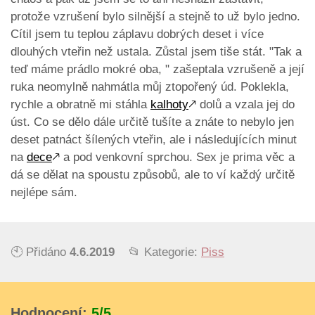
protože vzrušení bylo silnější a stejně to už bylo jedno.
Cítil jsem tu teplou záplavu dobrých deset i více
dlouhých vteřin než ustala. Zůstal jsem tiše stát. "Tak a
teď máme prádlo mokré oba, " zašeptala vzrušeně a její
ruka neomylně nahmátla můj ztopořený úd. Poklekla,
rychle a obratně mi stáhla
kalhoty
🡕
dolů a vzala jej do
úst. Co se dělo dále určitě tušíte a znáte to nebylo jen
deset patnáct šílených vteřin, ale i následujících minut
na
dece
🡕
a pod venkovní sprchou. Sex je prima věc a
dá se dělat na spoustu způsobů, ale to ví každý určitě
nejlépe sám.
🕙 Přidáno
4.6.2019
📂 Kategorie:
Piss
Hodnocení:
5/5