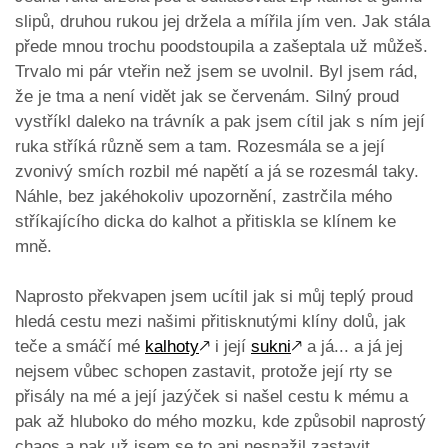
slipů, druhou rukou jej držela a mířila jím ven. Jak stála
přede mnou trochu poodstoupila a zašeptala už můžeš.
Trvalo mi pár vteřin než jsem se uvolnil. Byl jsem rád,
že je tma a není vidět jak se červenám. Silný proud
vystříkl daleko na trávník a pak jsem cítil jak s ním její
ruka stříká různě sem a tam. Rozesmála se a její
zvonivý smích rozbil mé napětí a já se rozesmál taky.
Náhle, bez jakéhokoliv upozornění, zastrčila mého
stříkajícího dicka do kalhot a přitiskla se klínem ke
mně.
Naprosto překvapen jsem ucítil jak si můj teplý proud
hledá cestu mezi našimi přitisknutými klíny dolů, jak
teče a smáčí mé
kalhoty
🡕
i její
sukni
🡕
a já... a já jej
nejsem vůbec schopen zastavit, protože její rty se
přisály na mé a její jazýček si našel cestu k mému a
pak až hluboko do mého mozku, kde způsobil naprostý
chaos a pak už jsem se to ani nesnažil zastavit,