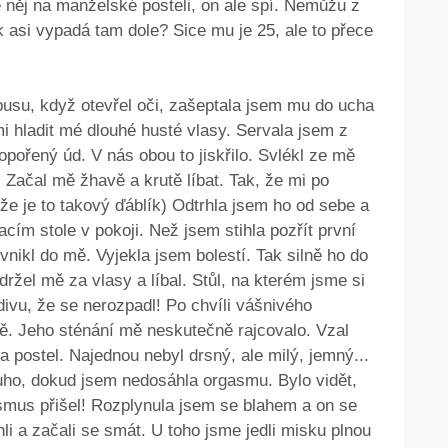
e něj na manželské posteli, on ale spí. Nemůžu z
ak asi vypadá tam dole? Sice mu je 25, ale to přece
usu, když otevřel oči, zašeptala jsem mu do ucha
mi hladit mé dlouhé husté vlasy. Servala jsem z
opořený úd. V nás obou to jiskřilo. Svlékl ze mě
 Začal mě žhavě a krutě líbat. Tak, že mi po
 že je to takový ďáblík) Odtrhla jsem ho od sebe a
sacím stole v pokoji. Než jsem stihla pozřít první
 vnikl do mě. Vyjekla jsem bolestí. Tak silně ho do
držel mě za vlasy a líbal. Stůl, na kterém jsme si
 divu, že se nerozpadl! Po chvíli vášnivého
mě. Jeho sténání mě neskutečně rajcovalo. Vzal
 postel. Najednou nebyl drsný, ale milý, jemný...
uho, dokud jsem nedosáhla orgasmu. Bylo vidět,
asmus přišel! Rozplynula jsem se blahem a on se
li a začali se smát. U toho jsme jedli misku plnou