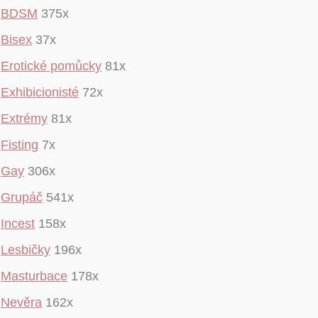
BDSM
375x
Bisex
37x
Erotické pomůcky
81x
Exhibicionisté
72x
Extrémy
81x
Fisting
7x
Gay
306x
Grupáč
541x
Incest
158x
Lesbičky
196x
Masturbace
178x
Nevěra
162x