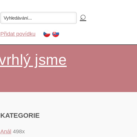
Přidat povídku
vrhlý jsme
KATEGORIE
Anál
498x