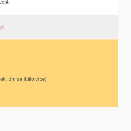
votě.
ní