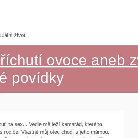
uální život.
říchutí ovoce aneb z
é povídky
huť na sex... Vedle mě leží kamarád, kterého
s rodiče. Vlastně můj otec chodí s jeho mámou,