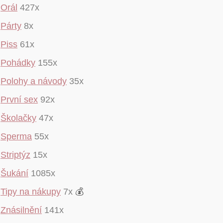
Orál
427x
Párty
8x
Piss
61x
Pohádky
155x
Polohy a návody
35x
První sex
92x
Školačky
47x
Sperma
55x
Striptýz
15x
Šukání
1085x
Tipy na nákupy
7x
💰
Znásilnění
141x