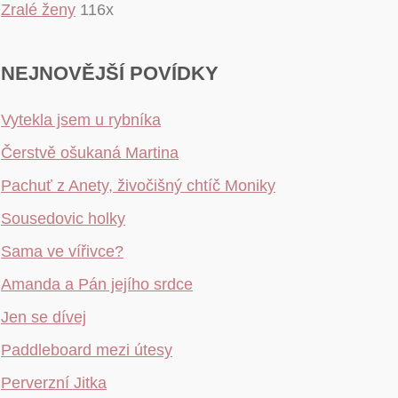
Zralé ženy
116x
NEJNOVĚJŠÍ POVÍDKY
Vytekla jsem u rybníka
Čerstvě ošukaná Martina
Pachuť z Anety, živočišný chtíč Moniky
Sousedovic holky
Sama ve vířivce?
Amanda a Pán jejího srdce
Jen se dívej
Paddleboard mezi útesy
Perverzní Jitka