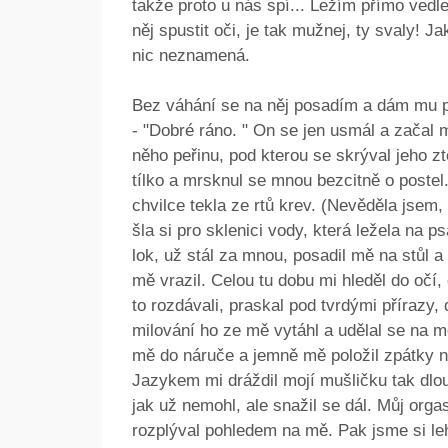
takže proto u nás spí... Ležím přímo vedl
něj spustit oči, je tak mužnej, ty svaly! J
nic neznamená.
Bez váhání se na něj posadím a dám mu p
- "Dobré ráno. " On se jen usmál a začal 
něho peřinu, pod kterou se skrýval jeho zt
tílko a mrsknul se mnou bezcitně o postel.
chvilce tekla ze rtů krev. (Nevěděla jsem,
šla si pro sklenici vody, která ležela na p
lok, už stál za mnou, posadil mě na stůl a
mě vrazil. Celou tu dobu mi hleděl do očí, 
to rozdávali, praskal pod tvrdými přírazy,
milování ho ze mě vytáhl a udělal se na 
mě do náruče a jemně mě položil zpátky na
Jazykem mi dráždil mojí mušličku tak dlo
jak už nemohl, ale snažil se dál. Můj org
rozplýval pohledem na mě. Pak jsme si leh