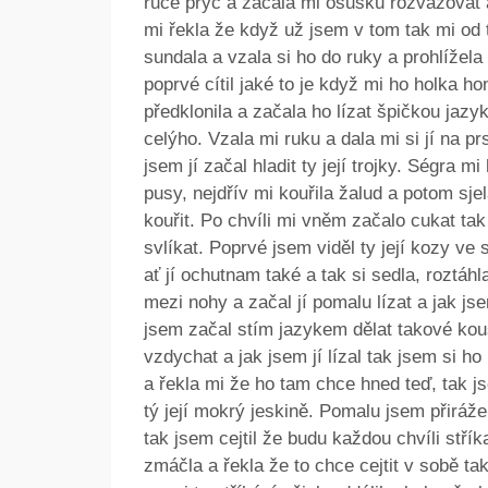
ruce pryč a začala mi osušku rozvazovat a 
mi řekla že když už jsem v tom tak mi od
sundala a vzala si ho do ruky a prohlížela 
poprvé cítil jaké to je když mi ho holka hon
předklonila a začala ho lízat špičkou jazy
celýho. Vzala mi ruku a dala mi si jí na prs
jsem jí začal hladit ty její trojky. Ségra m
pusy, nejdřív mi kouřila žalud a potom sje
kouřit. Po chvíli mi vněm začalo cukat t
svlíkat. Poprvé jsem viděl ty její kozy ve
ať jí ochutnam také a tak si sedla, roztáhla
mezi nohy a začal jí pomalu lízat a jak js
jsem začal stím jazykem dělat takové kous
vzdychat a jak jsem jí lízal tak jsem si h
a řekla mi že ho tam chce hned teď, tak j
tý její mokrý jeskině. Pomalu jsem přirážel
tak jsem cejtil že budu každou chvíli stří
zmáčla a řekla že to chce cejtit v sobě ta