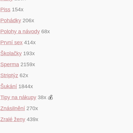
Piss
154x
Pohádky
206x
Polohy a návody
68x
První sex
414x
Školačky
193x
Sperma
2159x
Striptýz
62x
Šukání
1844x
Tipy na nákupy
38x
💰
Znásilnění
270x
Zralé ženy
439x