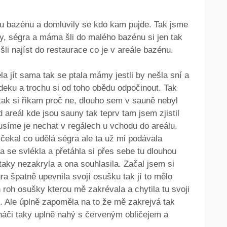
 u bazénu a domluvily se kdo kam pujde. Tak jsme
y, ségra a máma šli do malého bazénu si jen tak
li najíst do restaurace co je v areále bazénu.
ěla jít sama tak se ptala mámy jestli by nešla sní a
 deku a trochu si od toho obědu odpočinout. Tak
 tak si řikam proč ne, dlouho sem v sauně nebyl
d areál kde jsou sauny tak teprv tam jsem zjistil
síme je nechat v regálech u vchodu do areálu.
 čekal co udělá ségra ale ta už mi podávala
a se svlékla a přetáhla si přes sebe tu dlouhou
 taky nezakryla a ona souhlasila. Začal jsem si
gra špatně upevnila svojí osušku tak jí to mělo
 roh osušky kterou mě zakrévala a chytila tu svoji
. Ale úplně zapoměla na to že mě zakrejvá tak
háči taky uplně nahý s červeným obličejem a