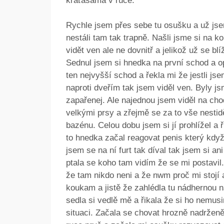
kraťasama v ruce.
Rychle jsem přes sebe tu osušku a už js
nestáli tam tak trapně. Našli jsme si na 
vidět ven ale ne dovnitř a jelikož už se bl
Sednul jsem si hnedka na první schod a op
ten nejvyšší schod a řekla mi že jestli js
naproti dveřím tak jsem viděl ven. Byly j
zapařenej. Ale najednou jsem viděl na ch
velkými prsy a zřejmě se za to vše nestid
bazénu. Celou dobu jsem si jí prohlížel a ř
to hnedka začal reagovat penis který když
jsem se na ní furt tak díval tak jsem si an
ptala se koho tam vidím že se mi postavil
že tam nikdo neni a že nwm proč mi stojí 
koukam a jistě že zahlédla tu nádhernou n
sedla si vedlě mě a řikala že si ho nemusi
situaci. Začala se chovat hrozně nadrženě 