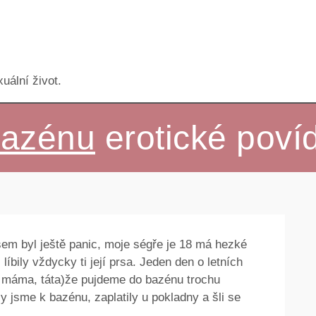
uální život.
bazénu
erotické poví
jsem byl ještě panic, moje ségře je 18 má hezké
 líbily vždycky ti její prsa. Jeden den o letních
, má­ma, táta)že pujdeme do bazénu trochu
ly jsme k bazénu, zaplatily u pokladny a šli se