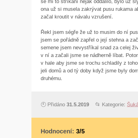
se mi to stříkání nějak oddálilo, bylo už s
ona už si musela zakrývat pusu rukama a
začal kroutit v návalu vzrušení.
Řekl jsem ségře že už to musim do ní pust
jsem se pořádně zapřel o její stehna a zača
semene jsem nevystříkal snad za celej živ
v ní a začali jsme se nádherně líbat. Pot
v hale aby jsme se trochu schladily z toho
jeli domů a od tý doby když jsme byly dom
druhému.
🕙 Přidáno
31.5.2019
📂 Kategorie:
Šuká
Hodnocení:
3/5