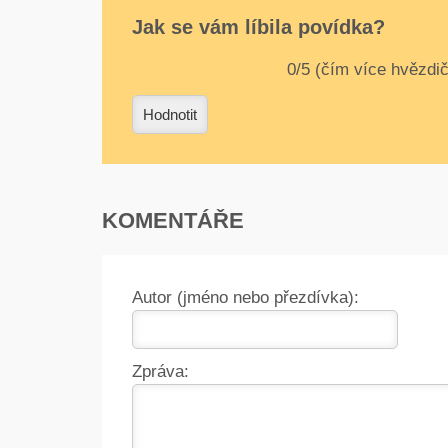
Jak se vám líbila povídka?
0
1
2
3
4
Hodnotit
KOMENTÁŘE
Autor (jméno nebo přezdívka):
Zpráva: