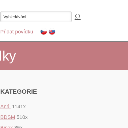
Přidat povídku
dky
KATEGORIE
Anál
1141x
BDSM
510x
Bisex
85x