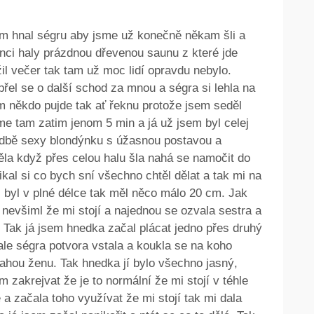
em hnal ségru aby jsme už konečně někam šli a
konci haly prázdnou dřevenou saunu z které jde
ížil večer tak tam už moc lidí opravdu nebylo.
řel se o další schod za mnou a ségra si lehla na
em někdo pujde tak ať řeknu protože jsem seděl
sme tam zatim jenom 5 min a já už jsem byl celej
odbě sexy blondýnku s úžasnou postavou a
ěla když přes celou halu šla nahá se namočit do
ikal si co bych sní všechno chtěl dělat a tak mi na
 byl v plné délce tak měl něco málo 20 cm. Jak
i nevšiml že mi stojí a najednou se ozvala sestra a
. Tak já jsem hnedka začal plácat jedno přes druhý
ale ségra potvora vstala a koukla se na koho
ahou ženu. Tak hnedka jí bylo všechno jasný,
m zakrejvat že je to normální že mi stojí v téhle
a začala toho využívat že mi stojí tak mi dala