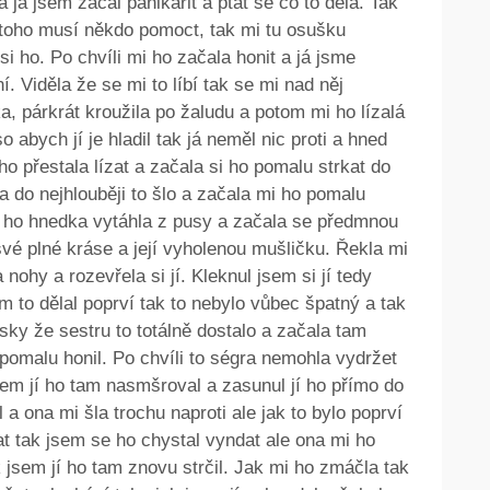
já jsem začal panikařit a ptát se co to dělá. Tak
 toho musí někdo pomoct, tak mi tu osušku
si ho. Po chvíli mi ho začala honit a já jsme
í. Viděla že se mi to líbí tak se mi nad něj
ka, párkrát kroužila po žaludu a potom mi ho lízalá
o abych jí je hladil tak já neměl nic proti a hned
i ho přestala lízat a začala si ho pomalu strkat do
la do nejhlouběji to šlo a začala mi ho pomalu
ak ho hnedka vytáhla z pusy a začala se předmnou
 své plné kráse a její vyholenou mušličku. Řekla mi
 nohy a rozevřela si jí. Kleknul jsem si jí tedy
em to dělal poprví tak to nebylo vůbec špatný a tak
ky že sestru to totálně dostalo a začala tam
o pomalu honil. Po chvíli to ségra nemohla vydržet
sem jí ho tam nasmšroval a zasunul jí ho přímo do
 a ona mi šla trochu naproti ale jak to bylo poprví
kat tak jsem se ho chystal vyndat ale ona mi ho
k jsem jí ho tam znovu strčil. Jak mi ho zmáčla tak