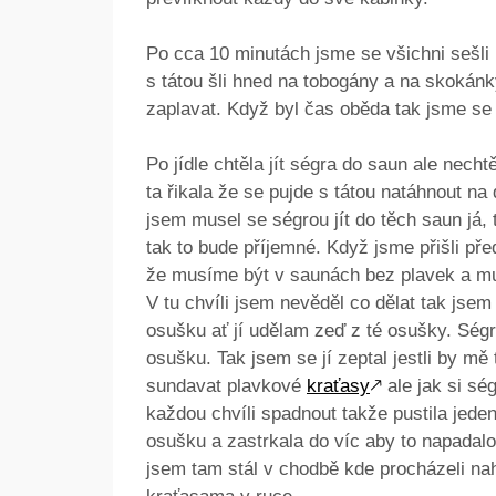
Po cca 10 minutách jsme se všichni sešli
s tátou šli hned na tobogány a na skokánk
zaplavat. Když byl čas oběda tak jsme se š
Po jídle chtěla jít ségra do saun ale necht
ta řikala že se pujde s tátou natáhnout na
jsem musel se ségrou jít do těch saun já,
tak to bude příjemné. Když jsme přišli pře
že musíme být v saunách bez plavek a mu
V tu chvíli jsem nevěděl co dělat tak jsem
osušku ať jí udělam zeď z té osušky. Ségr
osušku. Tak jsem se jí zeptal jestli by mě
sundavat plavkové
kraťasy
🡕
ale jak si sé
každou chvíli spadnout takže pustila jeden
osušku a zastrkala do víc aby to napadalo
jsem tam stál v chodbě kde procházeli na