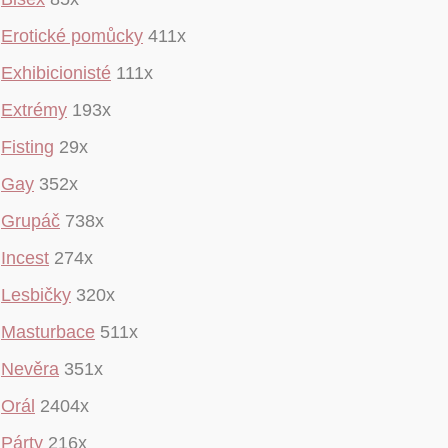
Erotické pomůcky
411x
Exhibicionisté
111x
Extrémy
193x
Fisting
29x
Gay
352x
Grupáč
738x
Incest
274x
Lesbičky
320x
Masturbace
511x
Nevěra
351x
Orál
2404x
Párty
216x