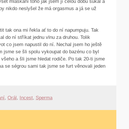
lyšet mlaskání toho jak jsem jí celou dobu šukal a
by nikdo neslyšel že má orgasmus a já se už
it tak ona mi řekla ať to do ní napumpuju. Tak
l do ní stříkat jednu vlnu za druhou. Tolik
ot co jsem napustil do ní. Nechal jsem ho ještě
om jsme se šli spolu vykoupat do bazénu co byl
 všeho a šli jsme hledat rodiče. Po tak 20-ti jsme
a se ségrou sami tak jsme se furt věnovali jeden
ní
,
Orál
,
Incest
,
Sperma