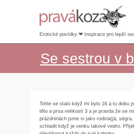
Erotické povídky ❤ Inspirace pro lepší sex
Se sestrou v 
Tohle se stalo když mi bylo 16 a tu dobu 
tělo a prsa velikosti 3 a je pravda že se mi
prázdninách jsme si jako rodina(já, ségra
schladit když je venku takové vedro. Přije
převlíknout každý do své kabinky.