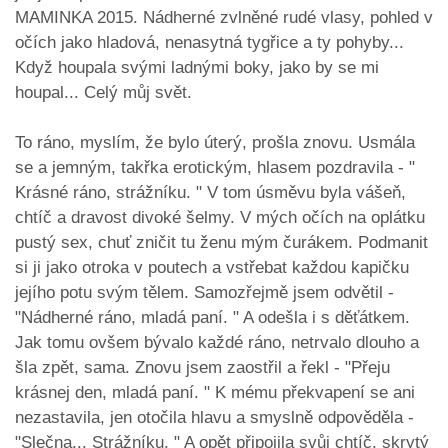
MAMINKA 2015. Nádherné zvlněné rudé vlasy, pohled v
očích jako hladová, nenasytná tygřice a ty pohyby...
Když houpala svými ladnými boky, jako by se mi
houpal... Celý můj svět.
To ráno, myslím, že bylo úterý, prošla znovu. Usmála
se a jemným, takřka erotickým, hlasem pozdravila - "
Krásné ráno, strážníku. " V tom úsměvu byla vášeň,
chtíč a dravost divoké šelmy. V mých očích na oplátku
pustý sex, chuť zničit tu ženu mým čurákem. Podmanit
si ji jako otroka v poutech a vstřebat každou kapičku
jejího potu svým tělem. Samozřejmě jsem odvětil -
"Nádherné ráno, mladá paní. " A odešla i s děťátkem.
Jak tomu ovšem bývalo každé ráno, netrvalo dlouho a
šla zpět, sama. Znovu jsem zaostřil a řekl - "Přeju
krásnej den, mladá paní. " K mému překvapení se ani
nezastavila, jen otočila hlavu a smyslně odpověděla -
"Slečna... Strážníku. " A opět připojila svůj chtíč, skrytý