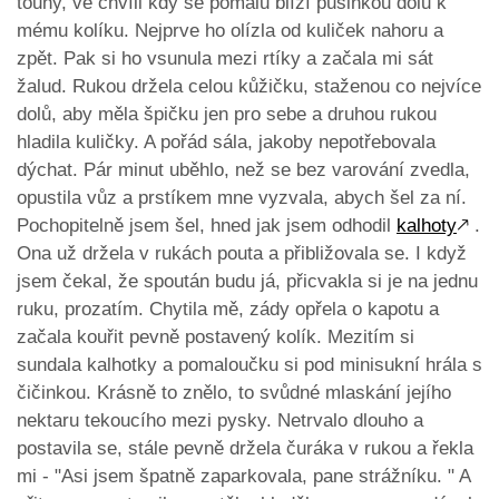
touhy, ve chvíli kdy se pomalu blíží pusinkou dolů k
mému kolíku. Nejprve ho olízla od kuliček nahoru a
zpět. Pak si ho vsunula mezi rtíky a začala mi sát
žalud. Rukou držela celou kůžičku, staženou co nejvíce
dolů, aby měla špičku jen pro sebe a druhou rukou
hladila kuličky. A pořád sála, jakoby nepotřebovala
dýchat. Pár minut uběhlo, než se bez varování zvedla,
opustila vůz a prstíkem mne vyzvala, abych šel za ní.
Pochopitelně jsem šel, hned jak jsem odhodil
kalhoty
🡕
.
Ona už držela v rukách pouta a přibližovala se. I když
jsem čekal, že spoután budu já, přicvakla si je na jednu
ruku, prozatím. Chytila mě, zády opřela o kapotu a
začala kouřit pevně postavený kolík. Mezitím si
sundala kalhotky a pomaloučku si pod minisukní hrála s
čičinkou. Krásně to znělo, to svůdné mlaskání jejího
nektaru tekoucího mezi pysky. Netrvalo dlouho a
postavila se, stále pevně držela čuráka v rukou a řekla
mi - "Asi jsem špatně zaparkovala, pane strážníku. " A