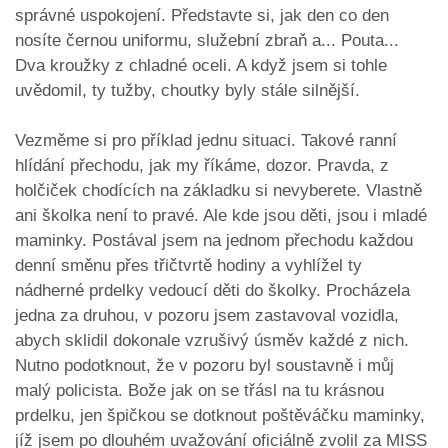
správné uspokojení. Představte si, jak den co den
nosíte černou uniformu, služební zbraň a... Pouta...
Dva kroužky z chladné oceli. A když jsem si tohle
uvědomil, ty tužby, choutky byly stále silnější.
Vezměme si pro příklad jednu situaci. Takové ranní
hlídání přechodu, jak my říkáme, dozor. Pravda, z
holčiček chodících na základku si nevyberete. Vlastně
ani školka není to pravé. Ale kde jsou děti, jsou i mladé
maminky. Postával jsem na jednom přechodu každou
denní směnu přes třičtvrtě hodiny a vyhlížel ty
nádherné prdelky vedoucí děti do školky. Procházela
jedna za druhou, v pozoru jsem zastavoval vozidla,
abych sklidil dokonale vzrušivý úsměv každé z nich.
Nutno podotknout, že v pozoru byl soustavně i můj
malý policista. Bože jak on se třásl na tu krásnou
prdelku, jen špičkou se dotknout poštěváčku maminky,
jíž jsem po dlouhém uvažování oficiálně zvolil za MISS