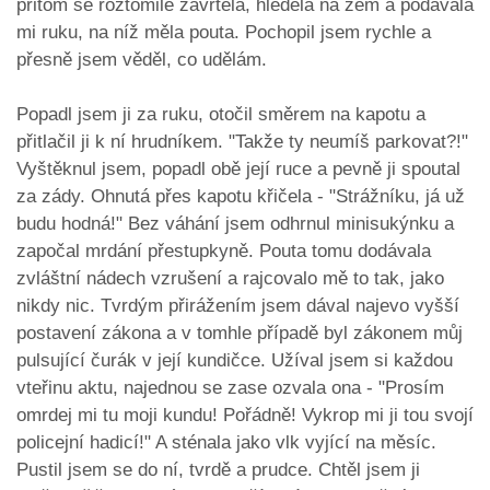
přitom se roztomile zavrtěla, hleděla na zem a podávala
mi ruku, na níž měla pouta. Pochopil jsem rychle a
přesně jsem věděl, co udělám.
Popadl jsem ji za ruku, otočil směrem na kapotu a
přitlačil ji k ní hrudníkem. "Takže ty neumíš parkovat?!"
Vyštěknul jsem, popadl obě její ruce a pevně ji spoutal
za zády. Ohnutá přes kapotu křičela - "Strážníku, já už
budu hodná!" Bez váhání jsem odhrnul minisukýnku a
započal mrdání přestupkyně. Pouta tomu dodávala
zvláštní nádech vzrušení a rajcovalo mě to tak, jako
nikdy nic. Tvrdým přirážením jsem dával najevo vyšší
postavení zákona a v tomhle případě byl zákonem můj
pulsující čurák v její kundičce. Užíval jsem si každou
vteřinu aktu, najednou se zase ozvala ona - "Prosím
omrdej mi tu moji kundu! Pořádně! Vykrop mi ji tou svojí
policejní hadicí!" A sténala jako vlk vyjící na měsíc.
Pustil jsem se do ní, tvrdě a prudce. Chtěl jsem ji