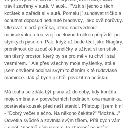
trávil zavřený v autě. V autě... "Vzít si jedno z těch
koťátek a zařádit si v autě. Pomalu jí sundávat tričko a
ochutnat doposud netknuté bradavky, jako dvě borůvky.
Olizovat mladá prsíčka, letmo nadzvednout
minisukýnku a tou svojí ocelovou trubkou přejíždět po
stydkých pyscích. Pak, když už bude téct jako Niagáry,
proniknout do uzoučké kundičky a užívat si ten stisk,
ten těsný prostor, který by se pro mě v tu chvíli stal
vesmírem. " Ale přes všechny moje myšlenky, stále
jsem chvílemi odbíhal svým toužením k té rudovlasé
mamince. Jak já bych ji chtěl povozit na ocásku.
Má touha se zdála být planá až do doby, kdy končila
moje směna a v podvečerních hodinách, ona maminka,
postávala kousek před naší stanicí. Přistoupil jsem k ní
- "Dobrý večer slečno. Na někoho čekáte?" "Možná..."
Odvětila svůdně a zavlnila svým tělem. Přál bych vám
ji vidět. Vlastně sám jsem si to stvoření neustále