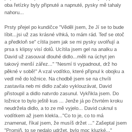
oba řetízky byly připnuté a napnuté, pysky mě tahaly
nahoru...
Prsty přejel po kundičce "Věděl jsem, že Jí se to bude
líbit...jsi už zas krásné vlhká, to mám rád. Teď se otoč
a předkloň se" cítila jsem jak se mi pysky uvolňují a
prsa s klipsy visí dolů. Ucítila jsem gel na analku a
David už zasouval dlouhé didlo...měli na úchyt jen
takový menší zářez..." "Nesmí ti vypadnout, drž ho
pěkné v sobě!" A vzal vodítko, které připnul k obojku a
vedl mě do ložnice. Na chodbě jsem se na chvíli
zastavila neb mi didlo začalo vyklouzávat, David
přistoupil a didlo natvrdo zasunul. Vykřikla jsem. Do
ložnice to bylo ještě kus ... Jenže já po čtvrtém kroku
neudržela didlo, a to ze mě vyjelo... David cuknul s
vodítkem až jsem klekla..."Co to je, co to má
znamenat, říkal jsem, že musíš držet ..." Zašeptal jsem
"Promiň, to se nedalo udržet, bylo moc kluzké..."