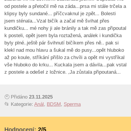
od postele a přetočil mě na záda...prsa mi stále trčela a
klipsy byly sundané... příčcvaknul je zpět... Bolesti
jsem sténala...Vzal bičík a začal mě švihat přes
kundičku... mé nohy ji ale bránily a tak mě zas připoutal
k posteli, opět jsem byla roztažená, análek i kundička
byly plné..ještě pár švihnutí bičíkem přes ně.. pak si
klekl nad mou hlavu a šukal mě do pusy...opět hluboko
až po koule, stříkání přišlo za chvíli a opět mi vystříkal
vše hluboko do krku... Kuckala jsem a dávila...pak vstal
z postele a odešel z ložnice. ,Ja zůstala připoutaná...
🕙 Přidáno
23.11.2025
📂 Kategorie:
Anál
,
BDSM
,
Sperma
Hodnocení:
2/5