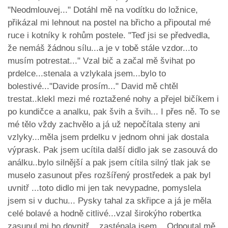
"Neodmlouvej..." Dotáhl mě na vodítku do ložnice,
přikázal mi lehnout na postel na břicho a připoutal mé
ruce i kotníky k rohům postele. "Teď jsi se předvedla,
že nemáš žádnou sílu...a je v tobě stále vzdor...to
musím potrestat..." Vzal bič a začal mě švihat po
prdelce...stenala a vzlykala jsem...bylo to
bolestivé..."Davide prosím..." David mě chtěl
trestat..klekl mezi mé roztažené nohy a přejel bičíkem i
po kundičce a analku, pak švih a švih... I přes ně. To se
mé tělo vždy zachvělo a já už nepočítala steny ani
vzlyky...měla jsem prdelku v jednom ohni jak dostala
výprask. Pak jsem ucítila další didlo jak se zasouvá do
análku..bylo silnější a pak jsem cítila silný tlak jak se
muselo zasunout přes rozšířený prostředek a pak byl
uvnitř ...toto didlo mi jen tak nevypadne, pomyslela
jsem si v duchu... Pysky tahal za skřipce a já je měla
celé bolavé a hodně citlivé...vzal širokýho robertka
zasunul mi ho dovnitř... zasténala jsem... Odpoutal mě