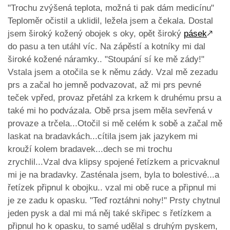
"Trochu zvýšená teplota, možná ti pak dám medicínu"
Teploměr očistil a uklidil, ležela jsem a čekala. Dostal
jsem široký kožený obojek s oky, opět široký
pásek
🡕
do pasu a ten utáhl víc. Na zápěstí a kotníky mi dal
široké kožené náramky.. "Stoupání sí ke mě zády!"
Vstala jsem a otočila se k němu zády. Vzal mě zezadu
prs a začal ho jemně podvazovat, až mi prs pevné
teček vpřed, provaz přetáhl za krkem k druhému prsu a
také mi ho podvázala. Obě prsa jsem měla sevřená v
provaze a trčela...Otočil si mě celém k sobě a začal mě
laskat na bradavkách...cítila jsem jak jazykem mi
krouží kolem bradavek...dech se mi trochu
zrychlil...Vzal dva klipsy spojené řetízkem a pricvaknul
mi je na bradavky. Zasténala jsem, byla to bolestivé...a
řetízek připnul k obojku.. vzal mi obě ruce a připnul mi
je ze zadu k opasku. "Teď roztáhni nohy!" Prsty chytnul
jeden pysk a dal mi má něj také skřipec s řetízkem a
připnul ho k opasku, to samé udělal s druhým pyskem,