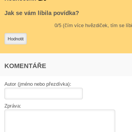
Jak se vám líbila povídka?
3
4
Hodnotit
KOMENTÁŘE
Autor (jméno nebo přezdívka):
Zpráva: