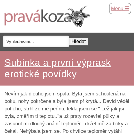
Menu ☰
Subinka a první výprask
erotické povídky
Nevím jak dlouho jsem spala. Byla jsem schoulená na
boku, nohy pokrčené a byla jsem přikrytá... David věděl
potichu, strhl ze mě peřinu, lekla jsem se " Lež jak jsi
byla, změřím ti teplotu.."a už prsty rozevřel půlky a
zasunul mi dlouhý anální teploměr...držel mě za boky a
čekal. Nehýbala jsem se. Po chvilce teploměr vytáhl