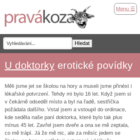
Menu ☰
U doktorky
erotické povídky
Měli jsme jet se školou na hory a museli jsme přinést i
lékařské potvrzení. Tehdy mi bylo 16 let. Když jsem si
v čekárně odseděl místo a byl na řadě, sestřička
požádala dalšího. Vstal jsem a vstoupil do ordinace,
kde seděla naše paní doktorka, které bylo tak plus
mínus 45 let. Zavřel jsem dveře a ona se mě zeptala,
co mě trápí. Já že mě nic, ale za měsíc jedem se