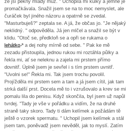
že jsi pěkný mladý muž. " Uchopila mi kulky a jemně je
promačkávala. Snažil jsem se na to moc nemyslet, ale
čuráček byl jiného názoru a opatrně se zvedal.
"Masturbuješ?" zeptala se. A já, že občas jo. "Je nějaký
neklidný. " odpověděla. Já jen mlčel a snažil se být v
klidu. "Otoč se, předkloň se a opři se rukama o
lehátko
🡕
a dej nohy mírně od sebe. " Pak ke mě
zezadu přistoupila, jednou rukou mi roztáhla půlky a
řekla mi, ať se neleknu a zajela mi prstem přímo
dovnitř. Úplně jsem je sevřel i s tím prstem uvnitř.
"Uvolni se!" Řekla mi. Tak jsem trochu povolil.
Projížděla mi prstem sem a tam a já jsem cítil, jak tam
strká další prst. Docela mě to i vzrušovalo a krev se mi
pomalu lila do penisu. Když skončila, byl jsem už napůl
tvrdej. "Tady je vše v pořádku a vidím, že na druhé
straně taky skoro. Tady ti dám kelímek a požádám tě
ještě o vzorek spermatu. " Uchopil jsem kelímek a stál
jsem tam, poněvadž jsem nevěděl, jak to myslí. Zatím