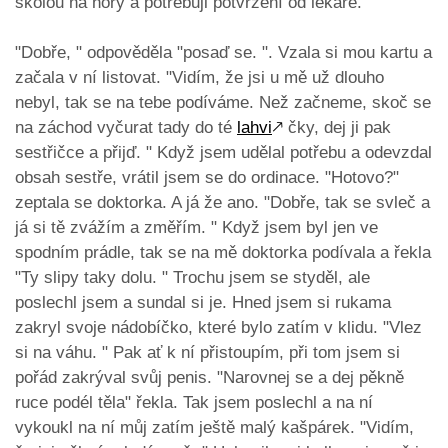
školou na hory a potřebuji potvrzení od lékaře.
"Dobře, " odpověděla "posaď se. ". Vzala si mou kartu a
začala v ní listovat. "Vidím, že jsi u mě už dlouho
nebyl, tak se na tebe podíváme. Než začneme, skoč se
na záchod vyčurat tady do té
lahvi
🡕
čky, dej ji pak
sestřičce a přijď. " Když jsem udělal potřebu a odevzdal
obsah sestře, vrátil jsem se do ordinace. "Hotovo?"
zeptala se doktorka. A já že ano. "Dobře, tak se svleč a
já si tě zvážím a změřím. " Když jsem byl jen ve
spodním prádle, tak se na mě doktorka podívala a řekla
"Ty slipy taky dolu. " Trochu jsem se styděl, ale
poslechl jsem a sundal si je. Hned jsem si rukama
zakryl svoje nádobíčko, které bylo zatím v klidu. "Vlez
si na váhu. " Pak ať k ní přistoupím, při tom jsem si
pořád zakrýval svůj penis. "Narovnej se a dej pěkně
ruce podél těla" řekla. Tak jsem poslechl a na ní
vykoukl na ní můj zatím ještě malý kašpárek. "Vidím,