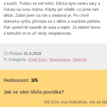
a kouřil. Trošku ve mě hrklo. Děcka byla venku taky a
čekala na svou mámu. Kdyby jen věděli, co jsme tam
dělali. Zašel jsem za roh a sledoval je. Po chvíli
doktorka vyšla, přivítala se z dětmi a manžela políbila.
Pak společně nasedli do auta a odjeli. Já odešel domu
a bohužel se to už nikdy neopakovalo.
🕙 Přidáno
31.5.2019
📂 Kategorie:
Zralé ženy
,
Masturbace
,
Sperma
Hodnocení:
3/5
Jak se vám líbila povídka?
3
4