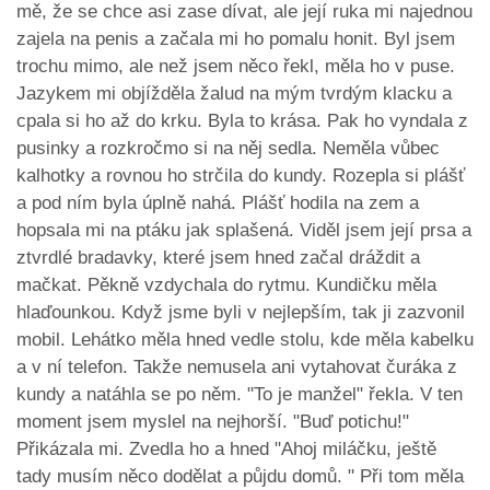
mě, že se chce asi zase dívat, ale její ruka mi najednou
zajela na penis a začala mi ho pomalu honit. Byl jsem
trochu mimo, ale než jsem něco řekl, měla ho v puse.
Jazykem mi objížděla žalud na mým tvrdým klacku a
cpala si ho až do krku. Byla to krása. Pak ho vyndala z
pusinky a rozkročmo si na něj sedla. Neměla vůbec
kalhotky a rovnou ho strčila do kundy. Rozepla si plášť
a pod ním byla úplně nahá. Plášť hodila na zem a
hopsala mi na ptáku jak splašená. Viděl jsem její prsa a
ztvrdlé bradavky, které jsem hned začal dráždit a
mačkat. Pěkně vzdychala do rytmu. Kundičku měla
hlaďounkou. Když jsme byli v nejlepším, tak ji zazvonil
mobil. Lehátko měla hned vedle stolu, kde měla kabelku
a v ní telefon. Takže nemusela ani vytahovat čuráka z
kundy a natáhla se po něm. "To je manžel" řekla. V ten
moment jsem myslel na nejhorší. "Buď potichu!"
Přikázala mi. Zvedla ho a hned "Ahoj miláčku, ještě
tady musím něco dodělat a půjdu domů. " Při tom měla