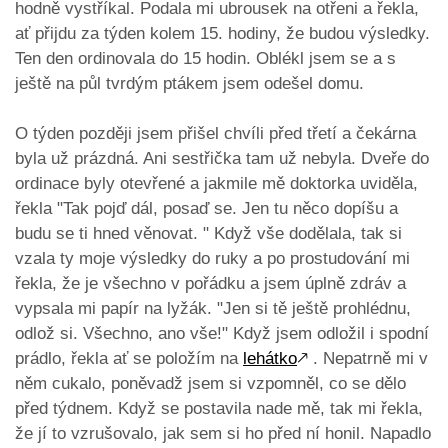
hodně vystříkal. Podala mi ubrousek na otřeni a řekla,
ať přijdu za týden kolem 15. hodiny, že budou výsledky.
Ten den ordinovala do 15 hodin. Oblékl jsem se a s
ještě na půl tvrdým ptákem jsem odešel domu.
O týden později jsem přišel chvíli před třetí a čekárna
byla už prázdná. Ani sestřička tam už nebyla. Dveře do
ordinace byly otevřené a jakmile mě doktorka uviděla,
řekla "Tak pojď dál, posaď se. Jen tu něco dopíšu a
budu se ti hned věnovat. " Když vše dodělala, tak si
vzala ty moje výsledky do ruky a po prostudování mi
řekla, že je všechno v pořádku a jsem úplně zdráv a
vypsala mi papír na lyžák. "Jen si tě ještě prohlédnu,
odlož si. Všechno, ano vše!" Když jsem odložil i spodní
prádlo, řekla ať se položím na
lehátko
🡕
. Nepatrně mi v
něm cukalo, poněvadž jsem si vzpomněl, co se dělo
před týdnem. Když se postavila nade mě, tak mi řekla,
že jí to vzrušovalo, jak sem si ho před ní honil. Napadlo