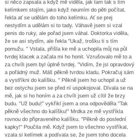
si něco zapsala a když mě viděla, jak tam tak s tím
kelímkem stojím, jako když neumím do pěti počítat,
řekla ať se udělám do toho kelímku. Ať se prej
nestydím a udělám si to tady. Váhavě jsem si vzal
penis do ruky, ale pořad jsem váhal. Doktorka viděla,
že se asi stydím, ale řekla "Ukaž, trošku ti s tím
pomužu. " Vstala, přišla ke mě a uchopila můj na půl
tvrdej klacek a začala mi ho honit. Vzrušovalo mě to a
za chvíli jsem byl úplně tvrdej. "Vidím, že jsi opravdový
a pořádný muž. Máš pěkně tvrdou kladu. Pokračuj sám
a vystříkni do kalíšku. " Pěkně jsem ho uchopil a už
bez ostychu jsem se před ní uspokojoval. Dívala se na
mě, jak si ho honím a za chvíli jsem už cítil že brzy
budu. "Už budu!" vykřikl jsem a ona odpověděla "Tak
pěkně všechno do kalíšku!" Mrdka ze mě vystříkla
rovnou do připraveného kalíšku. "Pěkně do poslední
kapky!" Poučila mě. Když jsem to všechno vystříkal,
vzala si kelímek a podívala se, že jsem toho docela