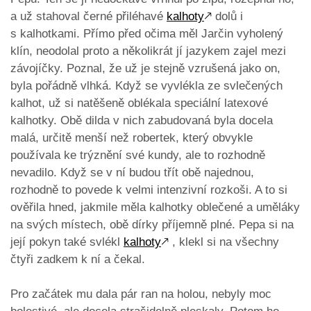
a už stahoval černé přiléhavé
kalhoty
🡕
dolů i
s kalhotkami. Přímo před očima měl Jarčin vyholený
klín, neodolal proto a několikrát jí jazykem zajel mezi
závojíčky. Poznal, že už je stejně vzrušená jako on,
byla pořádně vlhká. Když se vyvlékla ze svlečených
kalhot, už si natěšeně oblékala speciální latexové
kalhotky. Obě dilda v nich zabudovaná byla docela
malá, určitě menší než robertek, který obvykle
používala ke trýznění své kundy, ale to rozhodně
nevadilo. Když se v ní budou třít obě najednou,
rozhodně to povede k velmi intenzivní rozkoši. A to si
ověřila hned, jakmile měla kalhotky oblečené a uměláky
na svých místech, obě dírky příjemně plné. Pepa si na
její pokyn také svlékl
kalhoty
🡕
, klekl si na všechny
čtyři zadkem k ní a čekal.
Pro začátek mu dala pár ran na holou, nebyly moc