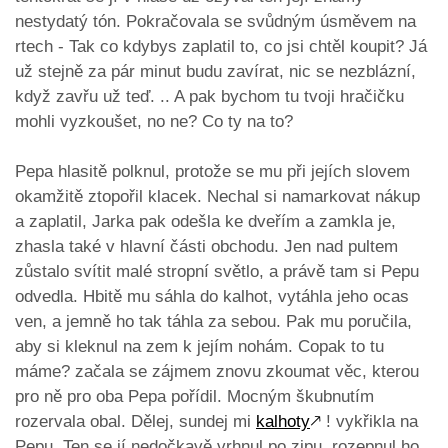
nestydatý tón. Pokračovala se svůdným úsměvem na
rtech - Tak co kdybys zaplatil to, co jsi chtěl koupit? Já
už stejně za pár minut budu zavírat, nic se nezblázní,
když zavřu už teď. .. A pak bychom tu tvoji hračičku
mohli vyzkoušet, no ne? Co ty na to?
Pepa hlasitě polknul, protože se mu při jejích slovem
okamžitě ztopořil klacek. Nechal si namarkovat nákup
a zaplatil, Jarka pak odešla ke dveřím a zamkla je,
zhasla také v hlavní části obchodu. Jen nad pultem
zůstalo svítit malé stropní světlo, a právě tam si Pepu
odvedla. Hbitě mu sáhla do kalhot, vytáhla jeho ocas
ven, a jemně ho tak táhla za sebou. Pak mu poručila,
aby si kleknul na zem k jejím nohám. Copak to tu
máme? začala se zájmem znovu zkoumat věc, kterou
pro ně pro oba Pepa pořídil. Mocným škubnutím
rozervala obal. Dělej, sundej mi
kalhoty
🡕
! vykřikla na
Pepu. Ten se jí nedočkavě vrhnul po zipu, rozepnul ho,