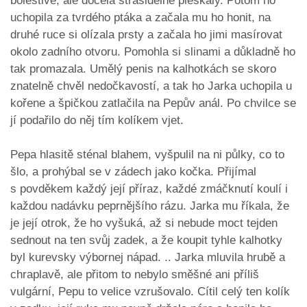
bolestivé, ale docela strašidelně pleskaly. Potom ho
uchopila za tvrdého ptáka a začala mu ho honit, na
druhé ruce si olízala prsty a začala ho jimi masírovat
okolo zadního otvoru. Pomohla si slinami a důkladně ho
tak promazala. Umělý penis na kalhotkách se skoro
znatelně chvěl nedočkavostí, a tak ho Jarka uchopila u
kořene a špičkou zatlačila na Pepův anál. Po chvilce se
jí podařilo do něj tím kolíkem vjet.
Pepa hlasitě sténal blahem, vyšpulil na ni půlky, co to
šlo, a prohýbal se v zádech jako kočka. Přijímal
s povděkem každý její příraz, každé zmáčknutí koulí i
každou nadávku peprnějšího rázu. Jarka mu říkala, že
je její otrok, že ho vyšuká, až si nebude moct tejden
sednout na ten svůj zadek, a že koupit tyhle kalhotky
byl kurevsky výbornej nápad. .. Jarka mluvila hrubě a
chraplavě, ale přitom to nebylo směšné ani příliš
vulgární, Pepu to velice vzrušovalo. Cítil celý ten kolík