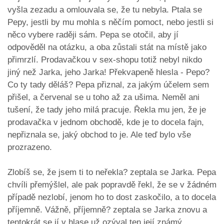
vyšla zezadu a omlouvala se, že tu nebyla. Ptala se
Pepy, jestli by mu mohla s něčím pomoct, nebo jestli si
něco vybere raději sám. Pepa se otočil, aby jí
odpověděl na otázku, a oba zůstali stát na místě jako
přimrzlí. Prodavačkou v sex-shopu totiž nebyl nikdo
jiný než Jarka, jeho Jarka! Překvapeně hlesla - Pepo?
Co ty tady děláš? Pepa přiznal, za jakým účelem sem
přišel, a červenal se u toho až za ušima. Neměl ani
tušení, že tady jeho milá pracuje. Řekla mu jen, že je
prodavačka v jednom obchodě, kde je to docela fajn,
nepřiznala se, jaký obchod to je. Ale teď bylo vše
prozrazeno.
Zlobíš se, že jsem ti to neřekla? zeptala se Jarka. Pepa
chvíli přemýšlel, ale pak popravdě řekl, že se v žádném
případě nezlobí, jenom ho to dost zaskočilo, a to docela
příjemně. Vážně, příjemně? zeptala se Jarka znovu a
tentokrát se jí v hlase už ozýval ten její známý