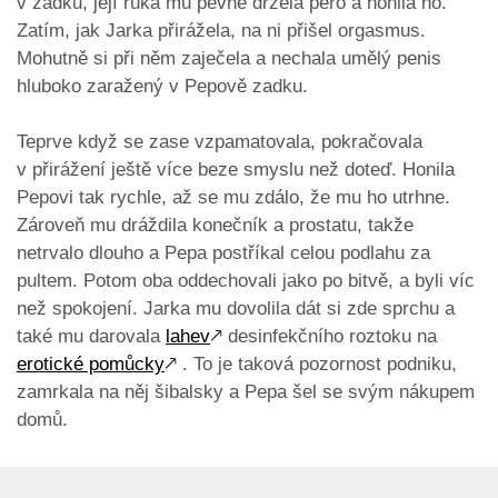
v zadku, její ruka mu pevně držela péro a honila ho.
Zatím, jak Jarka přirážela, na ni přišel orgasmus.
Mohutně si při něm zaječela a nechala umělý penis
hluboko zaražený v Pepově zadku.
Teprve když se zase vzpamatovala, pokračovala
v přirážení ještě více beze smyslu než doteď. Honila
Pepovi tak rychle, až se mu zdálo, že mu ho utrhne.
Zároveň mu dráždila konečník a prostatu, takže
netrvalo dlouho a Pepa postříkal celou podlahu za
pultem. Potom oba oddechovali jako po bitvě, a byli víc
než spokojení. Jarka mu dovolila dát si zde sprchu a
také mu darovala
lahev
🡕
desinfekčního roztoku na
erotické pomůcky
🡕
. To je taková pozornost podniku,
zamrkala na něj šibalsky a Pepa šel se svým nákupem
domů.