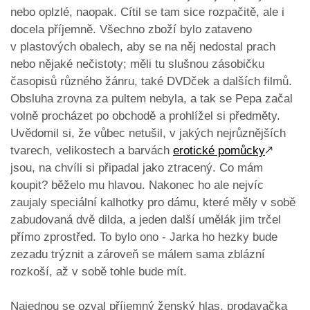
nebo oplzlé, naopak. Cítil se tam sice rozpačitě, ale i
docela příjemně. Všechno zboží bylo zataveno
v plastových obalech, aby se na něj nedostal prach
nebo nějaké nečistoty; měli tu slušnou zásobičku
časopisů různého žánru, také DVDček a dalších filmů.
Obsluha zrovna za pultem nebyla, a tak se Pepa začal
volně procházet po obchodě a prohlížel si předměty.
Uvědomil si, že vůbec netušil, v jakých nejrůznějších
tvarech, velikostech a barvách
erotické pomůcky
🡕
jsou, na chvíli si připadal jako ztracený. Co mám
koupit? běželo mu hlavou. Nakonec ho ale nejvíc
zaujaly speciální kalhotky pro dámu, které měly v sobě
zabudovaná dvě dilda, a jeden další umělák jim trčel
přímo zprostřed. To bylo ono - Jarka ho hezky bude
zezadu trýznit a zároveň se málem sama zblázní
rozkoší, až v sobě tohle bude mít.
Najednou se ozval příjemný ženský hlas, prodavačka