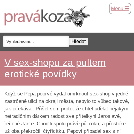
Menu ☰
V sex-shopu za pultem
erotické povídky
Když se Pepa poprvé vydal omrknout sex-shop v jedné
zastrčené ulici na okraji města, nebylo to vůbec takové,
jak očekával. Přišel sem proto, že chtěl udělat nějakým
netradičním dárkem radost své přítelkyni Jaroslavě,
řečené Jarce. Chodili spolu právě půl roku, a přestože
už oba překročili čtyřicítku, Pepovi připadal sex s ní