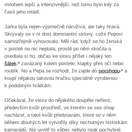
mnohem lepší a intenzivnější, než tomu bylo kdy za
časů jeho mládí.
Jarka byla nejen výjimečně náruživá, ale taky hravá.
Skrývaly se v ní dost dominantní sklony, cože Pepovi
samozřejmě vyhovovalo. Měl rád, když se ho ženská
v posteli na nic neptala, prostě po něm skočila a
osedlala si ho, občas ke slovu přišel i nějaký ten
šátek
🡕
zavázaný kolem postele, klapky přes oči nebo
roubík. No a Pepa se rozhodl, že zajde do
sexshopu
🡕
a
koupí nějakou takovou hračku speciálně vyrobenou
k podobným hrátkám.
Očekával, že vleze do nějakého doupěte neřesti,
především kvůli prostředí, ve kterém se sex-shop
nacházel, a také kvůli představám, které se v něm
během dlouhých let vytvořily díky nechutným historkám
kamarádů. Ale uvnitř to vůbec nebylo nijak pochybné