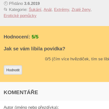
🕙 Přidáno
3.6.2019
📂 Kategorie:
Šukání
,
Anál
,
Extrémy
,
Zralé ženy
,
Erotické pomůcky
Hodnocení:
5/5
Jak se vám líbila povídka?
3
4
Hodnotit
KOMENTÁŘE
Autor (jméno nebo přezdívka):