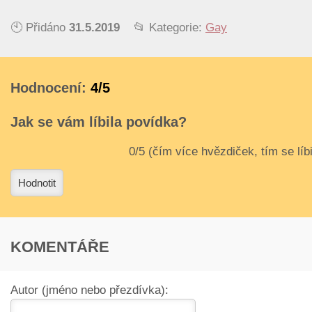
🕙 Přidáno
31.5.2019
📂 Kategorie:
Gay
Hodnocení:
4/5
Jak se vám líbila povídka?
3
4
Hodnotit
KOMENTÁŘE
Autor (jméno nebo přezdívka):