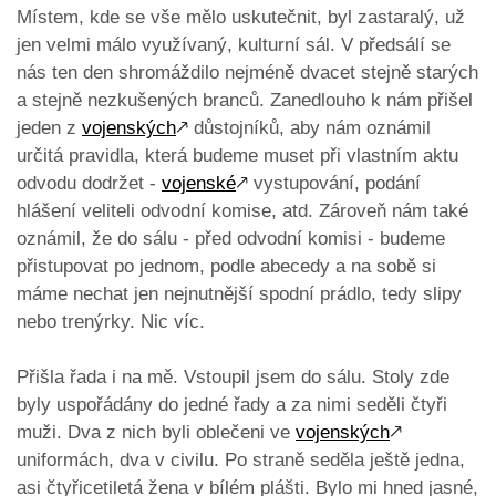
Místem, kde se vše mělo uskutečnit, byl zastaralý, už
jen velmi málo využívaný, kulturní sál. V předsálí se
nás ten den shromáždilo nejméně dvacet stejně starých
a stejně nezkušených branců. Zanedlouho k nám přišel
jeden z
vojenských
🡕
důstojníků, aby nám oznámil
určitá pravidla, která budeme muset při vlastním aktu
odvodu dodržet -
vojenské
🡕
vystupování, podání
hlášení veliteli odvodní komise, atd. Zároveň nám také
oznámil, že do sálu - před odvodní komisi - budeme
přistupovat po jednom, podle abecedy a na sobě si
máme nechat jen nejnutnější spodní prádlo, tedy slipy
nebo trenýrky. Nic víc.
Přišla řada i na mě. Vstoupil jsem do sálu. Stoly zde
byly uspořádány do jedné řady a za nimi seděli čtyři
muži. Dva z nich byli oblečeni ve
vojenských
🡕
uniformách, dva v civilu. Po straně seděla ještě jedna,
asi čtyřicetiletá žena v bílém plášti. Bylo mi hned jasné,