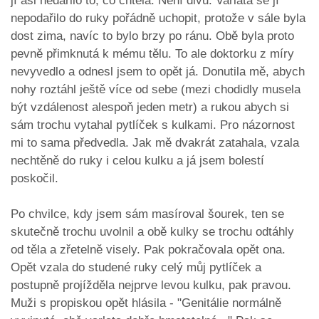
jí asi nedařilo to, co chtěla. Není divu. Varlata se jí
nepodařilo do ruky pořádně uchopit, protože v sále byla
dost zima, navíc to bylo brzy po ránu. Obě byla proto
pevně přimknutá k mému tělu. To ale doktorku z míry
nevyvedlo a odnesl jsem to opět já. Donutila mě, abych
nohy roztáhl ještě více od sebe (mezi chodidly musela
být vzdálenost alespoň jeden metr) a rukou abych si
sám trochu vytahal pytlíček s kulkami. Pro názornost
mi to sama předvedla. Jak mě dvakrát zatahala, vzala
nechtěně do ruky i celou kulku a já jsem bolestí
poskočil.
Po chvilce, kdy jsem sám masíroval šourek, ten se
skutečně trochu uvolnil a obě kulky se trochu odtáhly
od těla a zřetelně visely. Pak pokračovala opět ona.
Opět vzala do studené ruky celý můj pytlíček a
postupně projížděla nejprve levou kulku, pak pravou.
Muži s propiskou opět hlásila - "Genitálie normálně