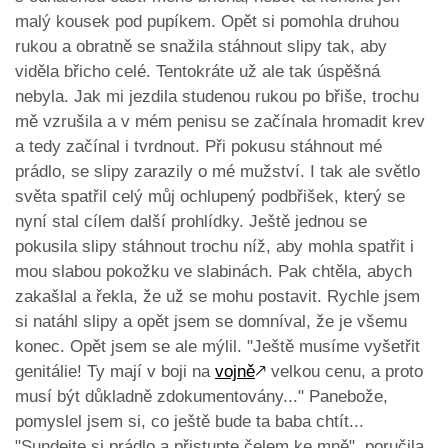
malý kousek pod pupíkem. Opět si pomohla druhou
rukou a obratně se snažila stáhnout slipy tak, aby
viděla břicho celé. Tentokráte už ale tak úspěšná
nebyla. Jak mi jezdila studenou rukou po břiše, trochu
mě vzrušila a v mém penisu se začínala hromadit krev
a tedy začínal i tvrdnout. Při pokusu stáhnout mé
prádlo, se slipy zarazily o mé mužství. I tak ale světlo
světa spatřil celý můj ochlupený podbřišek, který se
nyní stal cílem další prohlídky. Ještě jednou se
pokusila slipy stáhnout trochu níž, aby mohla spatřit i
mou slabou pokožku ve slabinách. Pak chtěla, abych
zakašlal a řekla, že už se mohu postavit. Rychle jsem
si natáhl slipy a opět jsem se domníval, že je všemu
konec. Opět jsem se ale mýlil. "Ještě musíme vyšetřit
genitálie! Ty mají v boji na
vojně
🡕
velkou cenu, a proto
musí být důkladně zdokumentovány..." Panebože,
pomyslel jsem si, co ještě bude ta baba chtít...
"Sundejte si prádlo a přistupte čelem ke mně", poručila.