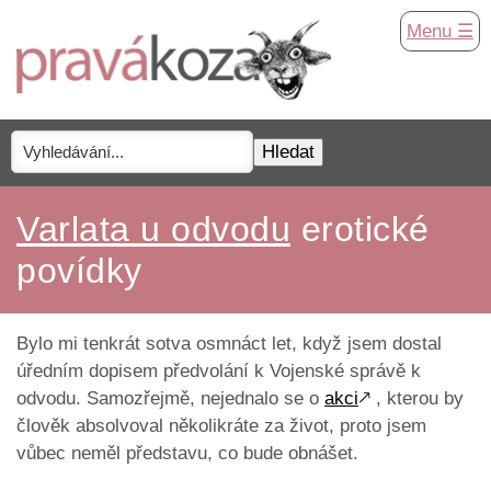
Menu ☰
Varlata u odvodu
erotické
povídky
Bylo mi tenkrát sotva osmnáct let, když jsem dostal
úředním dopisem předvolání k Vojenské správě k
odvodu. Samozřejmě, nejednalo se o
akci
🡕
, kterou by
člověk absolvoval několikráte za život, proto jsem
vůbec neměl představu, co bude obnášet.