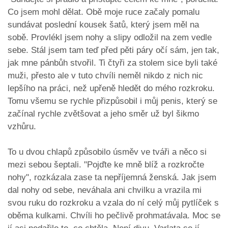
Co jsem mohl dělat. Obě moje ruce začaly pomalu
sundávat poslední kousek šatů, který jsem měl na
sobě. Provlékl jsem nohy a slipy odložil na zem vedle
sebe. Stál jsem tam teď před pěti páry očí sám, jen tak,
jak mne pánbůh stvořil. Ti čtyři za stolem sice byli také
muži, přesto ale v tuto chvíli neměl nikdo z nich nic
lepšího na práci, než upřeně hledět do mého rozkroku.
Tomu všemu se rychle přizpůsobil i můj penis, který se
začínal rychle zvětšovat a jeho směr už byl šikmo
vzhůru.
To u dvou chlapů způsobilo úsměv ve tváři a něco si
mezi sebou šeptali. "Pojďte ke mně blíž a rozkročte
nohy", rozkázala zase ta nepříjemná ženská. Jak jsem
dal nohy od sebe, neváhala ani chvilku a vrazila mi
svou ruku do rozkroku a vzala do ní celý můj pytlíček s
oběma kulkami. Chvíli ho pečlivě prohmatávala. Moc se