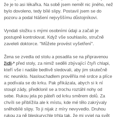
že je to asi lékařka. Na sobě jsem neměl nic jiného, než
bylo dovoleno, tedy bílé slipy. Postavil jsem se do
pozoru a podal hlášení nejvyššímu důstojníkovi.
Vyndali složku s mými osobními údaji a začali je
postupně kontrolovat. Když vše souhlasilo, stručně
zaveleli doktorce. "Můžete provést vyšetření".
Žena se zvedla od stolu a posadila se na připravenou
židli
🡕
před stoly, za nimiž seděli zbývající čtyři chlapi,
kteří vše i nadále bedlivě sledovali, aby jim skutečně
nic neuniklo. Naslouchadlem prověřila mé srdce a plíce
a podívala se do krku. Pak přikázala, abych si k ní
stoupl zády, předklonil se a trochu roztáhl nohy od
sebe. Rukou jela po páteři od krku směrem dolů. Za
chvíli se přiblížila ale k místu, kde mé tělo zakrývaly
sněhobílé slipy. To ji nijak z míry nevyvedlo. Druhou
rukou za ně bleskurychle trhla tak, že mi vyjel na svět