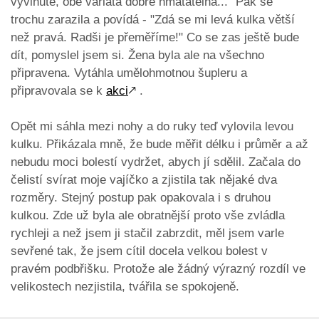
vyvinuté, obě varlata dobře hmatatelná..." Pak se
trochu zarazila a povídá - "Zdá se mi levá kulka větší
než pravá. Radši je přeměříme!" Co se zas ještě bude
dít, pomyslel jsem si. Žena byla ale na všechno
připravena. Vytáhla umělohmotnou šupleru a
připravovala se k
akci
🡕
.
Opět mi sáhla mezi nohy a do ruky teď vylovila levou
kulku. Přikázala mně, že bude měřit délku i průměr a až
nebudu moci bolestí vydržet, abych jí sdělil. Začala do
čelistí svírat moje vajíčko a zjistila tak nějaké dva
rozměry. Stejný postup pak opakovala i s druhou
kulkou. Zde už byla ale obratnější proto vše zvládla
rychleji a než jsem ji stačil zabrzdit, měl jsem varle
sevřené tak, že jsem cítil docela velkou bolest v
pravém podbřišku. Protože ale žádný výrazný rozdíl ve
velikostech nezjistila, tvářila se spokojeně.