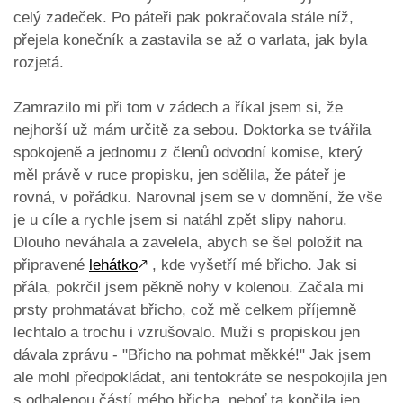
celý zadeček. Po páteři pak pokračovala stále níž,
přejela konečník a zastavila se až o varlata, jak byla
rozjetá.
Zamrazilo mi při tom v zádech a říkal jsem si, že
nejhorší už mám určitě za sebou. Doktorka se tvářila
spokojeně a jednomu z členů odvodní komise, který
měl právě v ruce propisku, jen sdělila, že páteř je
rovná, v pořádku. Narovnal jsem se v domnění, že vše
je u cíle a rychle jsem si natáhl zpět slipy nahoru.
Dlouho neváhala a zavelela, abych se šel položit na
připravené
lehátko
🡕
, kde vyšetří mé břicho. Jak si
přála, pokrčil jsem pěkně nohy v kolenou. Začala mi
prsty prohmatávat břicho, což mě celkem příjemně
lechtalo a trochu i vzrušovalo. Muži s propiskou jen
dávala zprávu - "Břicho na pohmat měkké!" Jak jsem
ale mohl předpokládat, ani tentokráte se nespokojila jen
s odhalenou částí mého břicha, neboť ta končila jen